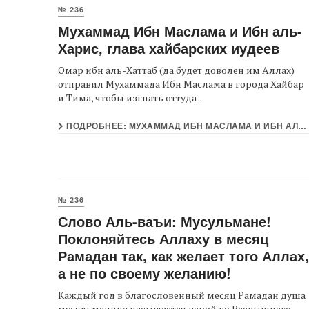
№ 236
Мухаммад Ибн Маслама и Ибн аль-
Харис, глава хайбарских иудеев
Омар ибн аль-Хаттаб (да будет доволен им Аллах)
отправил Мухаммада Ибн Маслама в города Хайбар
и Тима, чтобы изгнать оттуда ...
ПОДРОБНЕЕ: МУХАММАД ИБН МАСЛАМА И ИБН АЛЬ-ХАРИС, ГЛАВА ХАЙБАРСКИХ ИУДЕЕВ
№ 236
Слово Аль-ваъи: Мусульмане!
Поклоняйтесь Аллаху в месяц
Рамадан так, как желает того Аллах,
а не по своему желанию!
Каждый год в благословенный месяц Рамадан душа
мусульманина насыщается верой во Всевышнего