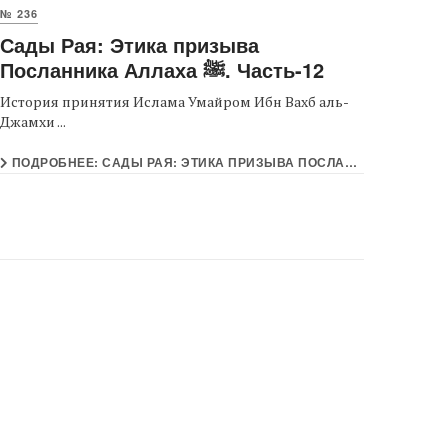
№ 236
Сады Рая: Этика призыва
Посланника Аллаха ﷺ. Часть-12
История принятия Ислама Умайром Ибн Вахб аль-
Джамхи ...