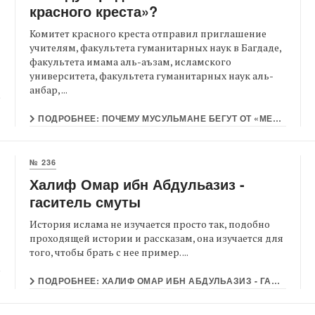
красного креста»?
Комитет красного креста отправил приглашение
учителям, факультета гуманитарных наук в Багдаде,
факультета имама аль-аъзам, исламского
университета, факультета гуманитарных наук аль-
анбар, ...
ПОДРОБНЕЕ: ПОЧЕМУ МУСУЛЬМАНЕ БЕГУТ ОТ «МЕЖДУНАРОДНОГО КОМИТЕТА КРАСНОГО КРЕСТА»?
№ 236
Халиф Омар ибн Абдульазиз -
гаситель смуты
История ислама не изучается просто так, подобно
проходящей истории и рассказам, она изучается для
того, чтобы брать с нее пример. ...
ПОДРОБНЕЕ: ХАЛИФ ОМАР ИБН АБДУЛЬАЗИЗ - ГАСИТЕЛЬ СМУТЫ