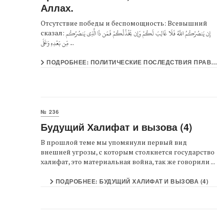
Аллах.
Отсутствие победы и беспомощность: Всевышний
сказал: إِن يَنصُرْكُمُ اللَّهُ فَلَا غَالِبَ لَكُمْ وَإِن يَخْذُلْكُمْ فَمَن ذَا الَّذِي يَنصُرُكُم
مِّن بَعْدِهِ وَعَلَى ...
ПОДРОБНЕЕ: ПОЛИТИЧЕСКИЕ ПОСЛЕДСТВИЯ ПРАВЛЕНИЯ НЕ ТЕМ, ЧТО НИСПОСЛАЛ АЛЛАХ.
№ 236
Будущий Халифат и вызова (4)
В прошлой теме мы упомянули первый вид
внешней угрозы, с которым столкнется государство
халифат, это материальная война, так же говорили ...
ПОДРОБНЕЕ: БУДУЩИЙ ХАЛИФАТ И ВЫЗОВА (4)