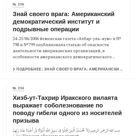
№ 236
Знай своего врага: Американский
демократический институт и
подрывные операции
24-25/06/2006 йеменская газета «Ахбар-уль-яум» в №
798 и №799 опубликовала статью об опасности
деятельности американских организаций, в
особенности американского демократического ...
ПОДРОБНЕЕ: ЗНАЙ СВОЕГО ВРАГА: АМЕРИКАНСКИЙ ДЕМОКРАТИЧЕСКИЙ ИНСТИТУТ И ПОДРЫВНЫЕ ОПЕРАЦИИ
№ 236
Хизб-ут-Тахрир Иракского вилаята
выражает соболезнование по
поводу гибели одного из носителей
призыва
بسم الله الرحمن الرحيم وَلاَ تَحْسَبَنَّ الَّذِينَ قُتِلُوا فِي سَبِيلِ اللَّهِ أَمْوَاتًا بَلْ أَحْيَاءٌ عِنْدَ رَبِّهِمْ
يُرْزَقُونَ Никоим образом не считай ...