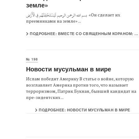
земле»
بسم الله الرحمن الرحيم لَيَسْتَخْلِفَنَّهُم فِي الْأَرْضِ «Он сделает их
преемниками на земле» ...
ПОДРОБНЕЕ: ВМЕСТЕ СО СВЯЩЕННЫМ КОРАНОМ: «ОН СДЕЛАЕТ ИХ ПРЕЕМНИКАМИ НА ЗЕМЛЕ»
№ 198
Новости мусульман в мире
Ислам победит Америку В статье о войне, которую
возглавляет Америка против того, что называет
терроризмом, Патрик Букнан, бывший кандидат на
пре-зидентских ...
ПОДРОБНЕЕ: НОВОСТИ МУСУЛЬМАН В МИРЕ