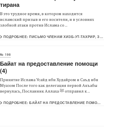
тирана
В это трудное время, в котором находится
исламский призыв и его носители, и в условиях
злобной атаки против Ислама со ...
ПОДРОБНЕЕ: ПИСЬМО ЧЛЕНАМ ХИЗБ-УТ-ТАХРИР, ЗАКЛЮЧЕННЫМ В ТЮРЬМАХ УЗБЕКСКОГО ТИРАНА
№ 198
Байат на предоставление помощи
(4)
Принятие Ислама Усайд ибн Худайром и Саъд ибн
Муазом После того как делегация первой Акъабы
вернулась, Посланник Аллаха ﷺ отправил к ...
ПОДРОБНЕЕ: БАЙАТ НА ПРЕДОСТАВЛЕНИЕ ПОМОЩИ (4)