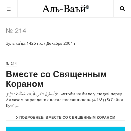
OFF CANVAS
№ 214
Зуль ка’да 1425 г.х. / Декабрь 2004 г.
№ 214
Вместе со Священным
Кораном
لِئَلاَّ يَكُونَ لِلنَّاسِ عَلَى اللّهِ حُجَّةٌ بَعْدَ الرُّسُلِ «чтобы не было у людей перед
Аллахом оправдания после посланников» (4:165) (3) Сайид
Кутб, ...
ПОДРОБНЕЕ: ВМЕСТЕ СО СВЯЩЕННЫМ КОРАНОМ