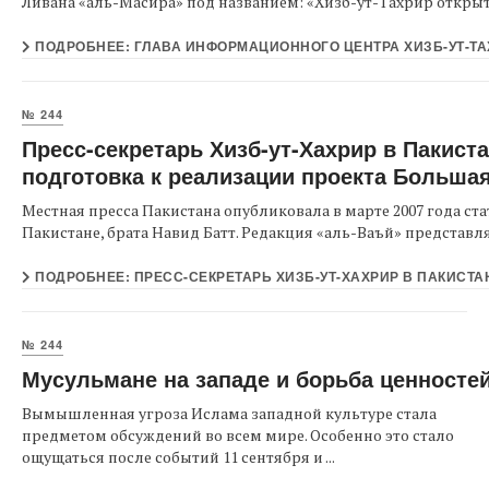
Ливана «аль-Масира» под названием: «Хизб-ут-Тахрир открыто
ПОДРОБНЕЕ: ГЛАВА ИНФОРМАЦИОННОГО ЦЕНТРА ХИЗБ-УТ-ТАХ
№ 244
Пресс-секретарь Хизб-ут-Хахрир в Пакист
подготовка к реализации проекта Больша
Местная пресса Пакистана опубликовала в марте 2007 года с
Пакистане, брата Навид Батт. Редакция «аль-Ваъй» представляет
ПОДРОБНЕЕ: ПРЕСС-СЕКРЕТАРЬ ХИЗБ-УТ-ХАХРИР В ПАКИСТА
№ 244
Мусульмане на западе и борьба ценносте
Вымышленная угроза Ислама западной культуре стала
предметом обсуждений во всем мире. Особенно это стало
ощущаться после событий 11 сентября и ...