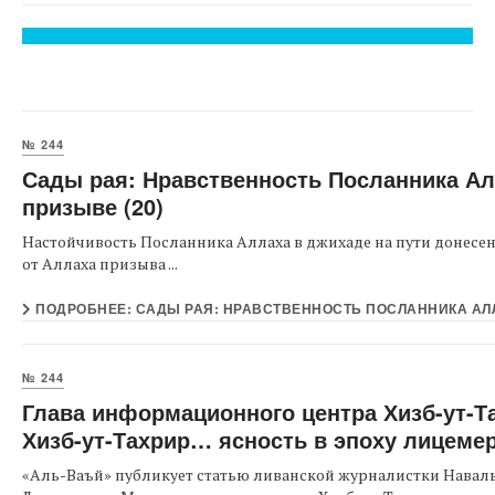
№ 244
Сады рая: Нравственность Посланника Аллах
призыве (20)
Настойчивость Посланника Аллаха в джихаде на пути донесе
от Аллаха призыва ...
№ 244
Глава информационного центра Хизб-ут-Т
Хизб-ут-Тахрир… ясность в эпоху лицеме
«Аль-Ваъй» публикует статью ливанской журналистки Навал