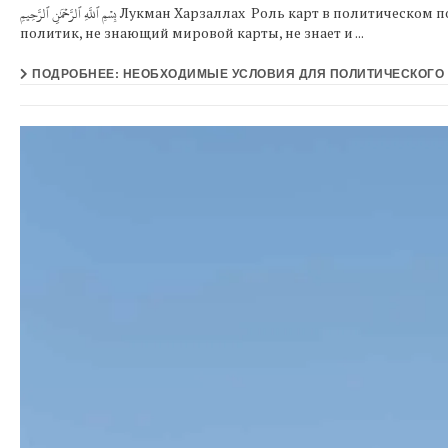
بِسۡمِ ٱللَّهِ ٱلرَّحۡمَٰنِ ٱلرَّحِيمِ Лукман Харзаллах Роль карт в политическом понимании Часть I, Часть II Верно сказано, что
политик, не знающий мировой карты, не знает и ...
ПОДРОБНЕЕ: НЕОБХОДИМЫЕ УСЛОВИЯ ДЛЯ ПОЛИТИЧЕСКОГО П