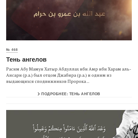
№ 468
Тень ангелов
Расим Абу Мамун Хатыр Абдуллах ибн Амр ибн Харам аль-
Ансари (р.а.) был отцом Джабира (р.а.) и одним из
выдающихся сподвижников Пророка ...
ПОДРОБНЕЕ: ТЕНЬ АНГЕЛОВ