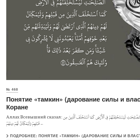
№ 468
Понятие «тамкин» (дарование силы и вла
Коране
Аллах Всевышний сказал: وَعَدَ ٱللَّهُ ٱلَّذِينَ ءَامَنُواْ مِنكُمۡ وَعَمِلُواْ ٱلصَّٰلِحَٰتِ لَيَسۡتَخۡلِفَنَّهُمۡ فِي ٱلۡأَرۡضِ كَمَا ٱسۡتَخۡلَفَ ٱلَّذِينَ مِن
قَبۡلِهِمۡ وَلَيُمَكِّنَنَّ لَهُمۡ دِينَهُمُ ...
ПОДРОБНЕЕ: ПОНЯТИЕ «ТАМКИН» (ДАРОВАНИЕ СИЛЫ И ВЛАС