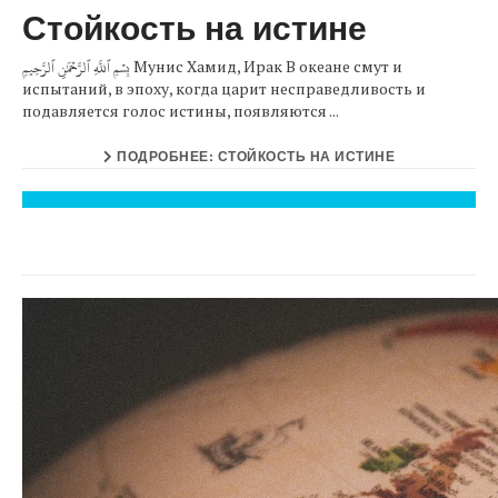
Стойкость на истине
بِسۡمِ ٱللَّهِ ٱلرَّحۡمَٰنِ ٱلرَّحِيمِ Мунис Хамид, Ирак В океане смут и
испытаний, в эпоху, когда царит несправедливость и
подавляется голос истины, появляются ...
ПОДРОБНЕЕ: СТОЙКОСТЬ НА ИСТИНЕ