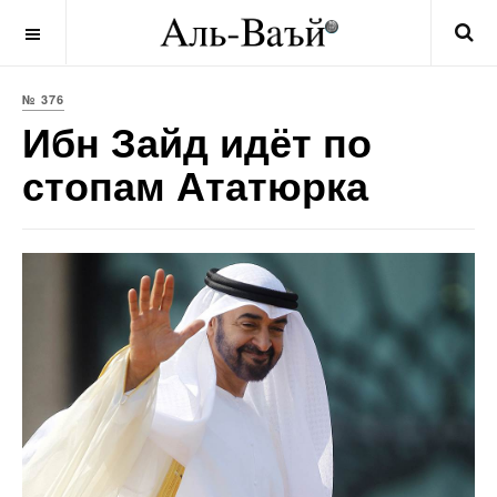
OFF CANVAS
№ 376
Ибн Зайд идёт по
стопам Ататюрка