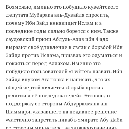
Возможно, именно это побудило кувейтского
депутата Мубарака аль-Дувайла спросить,
почему Ибн Зайд ненавидит Ислам и в
последние годы сильно борется с ним. Также
саудовский принц Абдуль-Азиз ибн Фадх
выразил своё удивление в связи с борьбой Ибн
Зайда против Ислама, призвав его одуматься и
покаяться перед Аллахом. Именно это
побудило пользователей «Twitter» назвать Ибн
Зайда внуком Ататюрка и написать, что их
общей чертой является «борьба против
религии и её последователей». Это нашло
поддержку со стороны Абдуррахмана аш-
Шаммари, указавшего на недавнее решение
«частично запретить никаб в эмирате Абу-Даби
со стороны министерства здравоохранения».