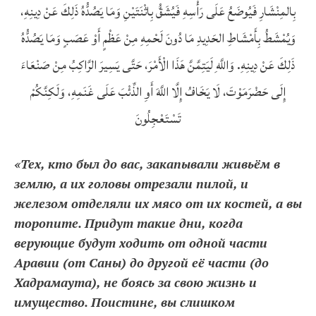
بِالمِنْشَارِ فَيُوضَعُ عَلَى رَأْسِهِ فَيُشَقُّ بِاثْنَتَيْنِ وَمَا يَصُدُّهُ ذَلِكَ عَنْ دِينِهِ،
وَيُمْشَطُ بِأَمْشَاطِ الحَدِيدِ مَا دُونَ لَحْمِهِ مِنْ عَظْمٍ أَوْ عَصَبٍ وَمَا يَصُدُّهُ
ذَلِكَ عَنْ دِينِهِ. وَاللَّهِ لَيَتِمَّنَّ هَذَا الْأَمْرَ، حَتَّى يَسِيرَ الرَّاكِبُ مِنْ صَنْعَاءَ
إِلَى حَضْرَمَوْتَ، لَا يَخَافُ إِلَّا اللَّهَ أَوِ الذِّئْبَ عَلَى غَنَمِهِ، وَلَكِنَّكُمْ
تَسْتَعْجِلُونَ
«Тех, кто был до вас, закапывали живьём в
землю, а их головы отрезали пилой, и
железом отделяли их мясо от их костей, а вы
торопите. Придут такие дни, когда
верующие будут ходить от одной части
Аравии (от Саны) до другой её части (до
Хадрамаута), не боясь за свою жизнь и
имущество. Поистине, вы слишком