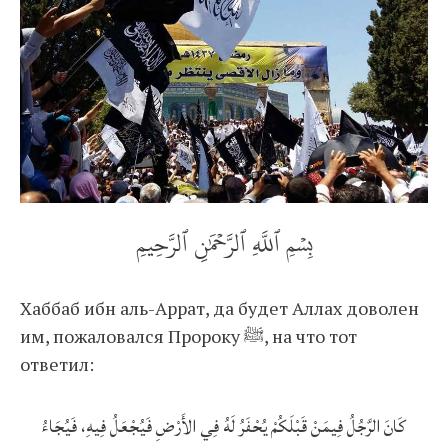
بِسۡمِ ٱللَّهِ ٱلرَّحۡمَٰنِ ٱلرَّحِيمِ
Хаббаб ибн аль-Аррат, да будет Аллах доволен
им, пожаловался Пророку ﷺ, на что тот
ответил:
كَانَ الرَّجُلُ فِيمَنْ قَبْلَكُمْ يُحْفَرُ لَهُ فِي الأَرْضِ فَيُجْعَلُ فِيهِ، فَيُجَاءُ