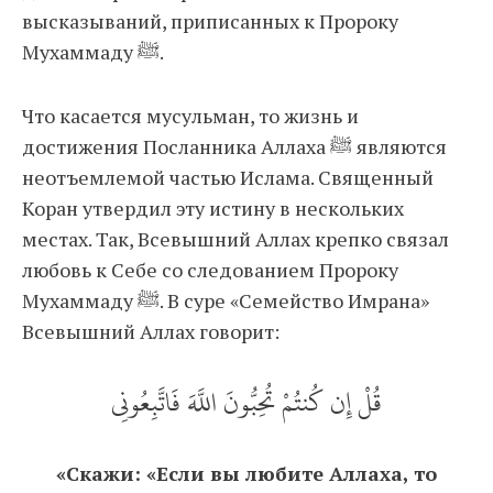
высказываний, приписанных к Пророку
Мухаммаду ﷺ.
Что касается мусульман, то жизнь и
достижения Посланника Аллаха ﷺ являются
неотъемлемой частью Ислама. Священный
Коран утвердил эту истину в нескольких
местах. Так, Всевышний Аллах крепко связал
любовь к Себе со следованием Пророку
Мухаммаду ﷺ. В суре «Семейство Имрана»
Всевышний Аллах говорит:
قُلْ إِن كُنتُمْ تُحِبُّونَ اللَّهَ فَاتَّبِعُونِي
«Скажи: «Если вы любите Аллаха, то