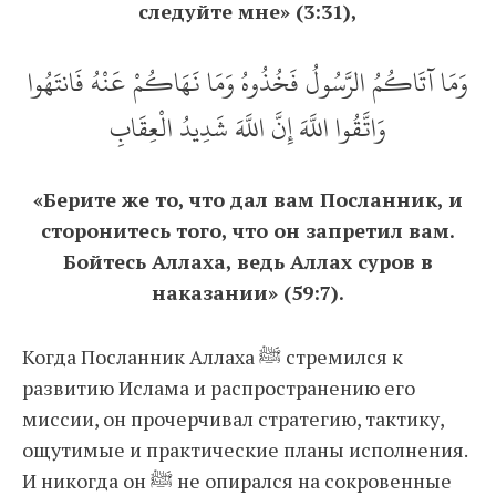
следуйте мне» (3:31),
وَمَا آتَاكُمُ الرَّسُولُ فَخُذُوهُ وَمَا نَهَاكُمْ عَنْهُ فَانتَهُوا
وَاتَّقُوا اللَّهَ إِنَّ اللَّهَ شَدِيدُ الْعِقَابِ
«Берите же то, что дал вам Посланник, и
сторонитесь того, что он запретил вам.
Бойтесь Аллаха, ведь Аллах суров в
наказании» (59:7).
Когда Посланник Аллаха ﷺ стремился к
развитию Ислама и распространению его
миссии, он прочерчивал стратегию, тактику,
ощутимые и практические планы исполнения.
И никогда он ﷺ не опирался на сокровенные