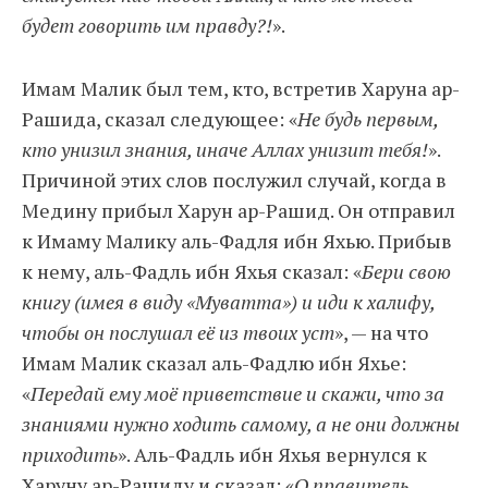
будет говорить им правду?!
».
Имам Малик был тем, кто, встретив Харуна ар-
Рашида, сказал следующее: «
Не будь первым,
кто унизил знания, иначе Аллах унизит тебя!
».
Причиной этих слов послужил случай, когда в
Медину прибыл Харун ар-Рашид. Он отправил
к Имаму Малику аль-Фадля ибн Яхью. Прибыв
к нему, аль-Фадль ибн Яхья сказал: «
Бери свою
книгу (имея в виду «Муватта») и иди к халифу,
чтобы он послушал её из твоих уст
», — на что
Имам Малик сказал аль-Фадлю ибн Яхье:
«
Передай ему моё приветствие и скажи, что за
знаниями нужно ходить самому, а не они должны
приходить
». Аль-Фадль ибн Яхья вернулся к
Харуну ар-Рашиду и сказал: «
О правитель