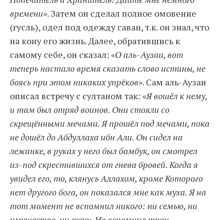
времени
». Затем он сделал полное омовение
(гусль), одел под одежду саван, т.к. он знал, что
на кону его жизнь. Далее, обратившись к
самому себе, он сказал: «
О аль-Аузаи, вот
теперь настало время сказать слово истины, не
боясь при этом никаких упрёков
». Сам аль-Аузаи
описал встречу с султаном так: «
Я вошёл к нему,
и там был отряд воинов. Они стояли со
скрещёнными мечами. Я прошёл под мечами, пока
не дошёл до Абдуллаха ибн Али. Он сидел на
лежанке, в руках у него был бамбук, он смотрел
из-под скрестившихся от гнева бровей. Когда я
увидел его, то, клянусь Аллахом, кроме Которого
нет другого бога, он показался мне как муха. Я на
тот момент не вспомнил никого: ни семью, ни
имущество, ни жену. Но вспомнил трон