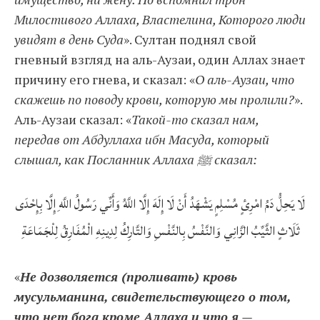
Милостивого Аллаха, Властелина, Которого люди
увидят в день Суда
». Султан поднял свой
гневный взгляд на аль-Аузаи, один Аллах знает
причину его гнева, и сказал: «
О аль-Аузаи, что
скажешь по поводу крови, которую мы пролили?
».
Аль-Аузаи сказал: «
Такой-то сказал нам,
передав от Абдуллаха ибн Масуда, который
слышал, как Посланник Аллаха ﷺ сказал:
لَا يَحِلُّ دَمُ امْرِئٍ مُسْلِمٍ يَشْهَدُ أَنْ لَا إِلَهَ إِلَّا اللَّهُ وَأَنِّي رَسُولُ اللَّهِ إِلَّا بِإِحْدَى
ثَلَاثٍ الثَّيِّبُ الزَّانِي وَالنَّفْسُ بِالنَّفْسِ وَالتَّارِكُ لِدِينِهِ الْمُفَارِقُ لِلْجَمَاعَةِ
«
Не дозволяется (проливать) кровь
мусульманина, свидетельствующего о том,
что нет бога кроме Аллаха и что я —