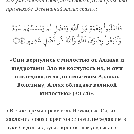
Мы уже говорили это, когда вошли, и говорим это
при выходе. Всевышний Аллах сказал:
فَٱنقَلَبُواْ بِنِعۡمَةٖ مِّنَ ٱللَّهِ وَفَضۡلٖ لَّمۡ يَمۡسَسۡهُمۡ سُوٓءٞ
وَٱتَّبَعُواْ رِضۡوَٰنَ ٱللَّهِۗ وَٱللَّهُ ذُو فَضۡلٍ عَظِيمٍ ١٧٤
«Они вернулись с милостью от Аллаха и
щедротами. Зло не коснулось их, и они
последовали за довольством Аллаха.
Воистину, Аллах обладает великой
милостью» (3:174)».
• В своё время правитель Исмаил ас-Салих
заключил союз с крестоносцами, передав им в
руки Сидон и другие крепости мусульман с