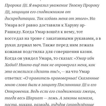
Пророка ﷺ. Я выразил уважение Твоему Пророку
ﷺ, защищая его сподвижников от
дискредитации. Так избавь меня от этого
». Но
Умара всё равно доставили к Харуну ар-
Рашиду. Когда Умар вошёл к нему, тот
восседал на троне с закатанными рукавами, а в
руках держал меч. Также перед ним лежала
кожаная подстилка для совершения казни.
Когда он увидел Умара, то сказал: «
Умар ибн
Хабиб! Никто ещё так не опровергал меня, как
это осмелился сделать ты!
», — на что Умар
ответил: «
О правитель правоверных! Сказанные
мною слова были в защиту Посланника ﷺ и его
Откровения. Ведь если его сподвижники лжецы,
тогда весь Шариат — ложь. А законы намаза,
поста, никяха, развода, худудов (определённые