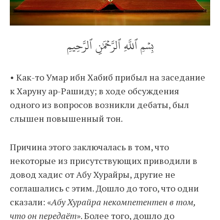
بِسۡمِ ٱللَّهِ ٱلرَّحۡمَٰنِ ٱلرَّحِيمِ
• Как-то Умар ибн Хабиб прибыл на заседание
к Харуну ар-Рашиду; в ходе обсуждения
одного из вопросов возникли дебаты, был
слышен повышенный тон.
Причина этого заключалась в том, что
некоторые из присутствующих приводили в
довод хадис от Абу Хурайры, другие не
соглашались с этим. Дошло до того, что одни
сказали: «
Абу Хурайра некомпетентен в том,
что он передаёт
». Более того, дошло до