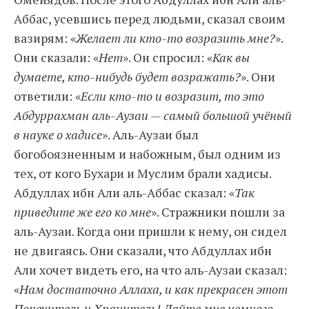
Аббас, усевшись перед людьми, сказал своим
вазирям: «
Желает ли кто-то возразить мне?
».
Они сказали: «
Нет
». Он спросил: «
Как вы
думаете, кто-нибудь будет возражать?
». Они
ответили: «
Если кто-то и возразит, то это
Абдуррахман аль-Аузаи — самый большой учёный
в науке о хадисе
». Аль-Аузаи был
богобоязненным и набожным, был одним из
тех, от кого Бухари и Муслим брали хадисы.
Абдуллах ибн Али аль-Аббас сказал: «
Так
приведите же его ко мне
». Стражники пошли за
аль-Аузаи. Когда они пришли к нему, он сидел
не двигаясь. Они сказали, что Абдуллах ибн
Али хочет видеть его, на что аль-Аузаи сказал:
«
Нам достаточно Аллаха, и как прекрасен этот
Попечитель и Хранитель! Дайте мне немного