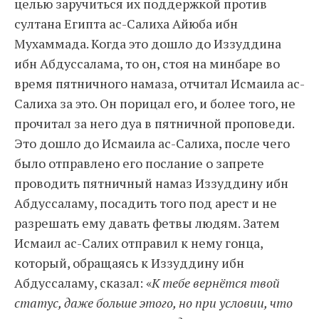
целью заручиться их поддержкой против
султана Египта ас-Салиха Айюба ибн
Мухаммада. Когда это дошло до Иззуддина
ибн Абдуссалама, то он, стоя на минбаре во
время пятничного намаза, отчитал Исмаила ас-
Салиха за это. Он порицал его, и более того, не
прочитал за него дуа в пятничной проповеди.
Это дошло до Исмаила ас-Салиха, после чего
было отправлено его послание о запрете
проводить пятничный намаз Иззуддину ибн
Абдуссаламу, посадить того под арест и не
разрешать ему давать фетвы людям. Затем
Исмаил ас-Салих отправил к нему гонца,
который, обращаясь к Иззуддину ибн
Абдуссаламу, сказал: «
К тебе вернётся твой
статус, даже больше этого, но при условии, что