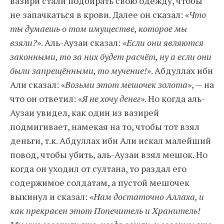
вазири стали подбирать свою одежду, чтобы
не запачкаться в крови. Далее он сказал: «
Что
ты думаешь о том имуществе, которое мы
взяли?
». Аль-Аузаи сказал: «
Если они являются
законными, то за них будет расчёт, ну а если они
были запрещёнными, то мучение!
». Абдуллах ибн
Али сказал: «
Возьми этот мешочек золота
», — на
что он ответил: «
Я не хочу денег
». Но когда аль-
Аузаи увидел, как один из вазирей
подмигивает, намекая на то, чтобы тот взял
деньги, т.к. Абдуллах ибн Али искал малейший
повод, чтобы убить, аль-Аузаи взял мешок. Но
когда он уходил от султана, то раздал его
содержимое солдатам, а пустой мешочек
выкинул и сказал: «
Нам достаточно Аллаха, и
как прекрасен этот Попечитель и Хранитель!