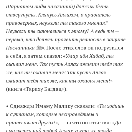
Шариатом виды наказаний) должны быть
отвергнуты. Клянусь Аллахом, о правитель
правоверных, неужели ты такого мнения?
Неужели ты склоняешься к этому? А ведь ты —
первый, кто должен проявить ревность в защите
Посланника ﷺ
». После этих слов он погрузился
в себя, а затем сказал: «
Умар ибн Хабаб, ты
оживил меня. Так пусть Аллах оживит тебя так
же, как ты оживил меня! Так пусть Аллах
оживит тебя так же, как ты оживил меня!
»
(книга «Тариху Багдад»).
• Однажды Имаму Малику сказали: «
Ты ходишь
к султанам, которые несправедливы и
притесняют других!
», — на что он ответил: «
Да
смилуется над тобой Аллах, а кто же тогда