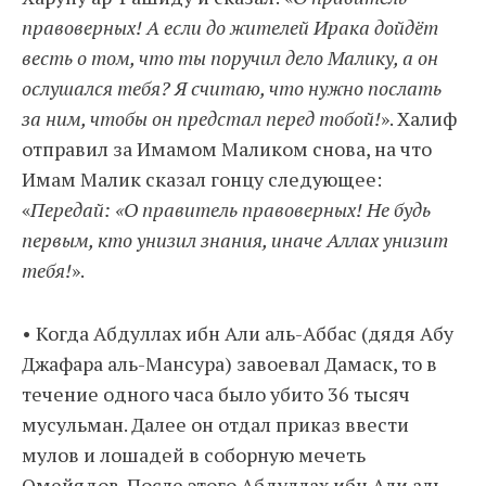
правоверных! А если до жителей Ирака дойдёт
весть о том, что ты поручил дело Малику, а он
ослушался тебя? Я считаю, что нужно послать
за ним, чтобы он предстал перед тобой!
». Халиф
отправил за Имамом Маликом снова, на что
Имам Малик сказал гонцу следующее:
«
Передай: «О правитель правоверных! Не будь
первым, кто унизил знания, иначе Аллах унизит
тебя!
».
• Когда Абдуллах ибн Али аль-Аббас (дядя Абу
Джафара аль-Мансура) завоевал Дамаск, то в
течение одного часа было убито 36 тысяч
мусульман. Далее он отдал приказ ввести
мулов и лошадей в соборную мечеть
Омейядов. После этого Абдуллах ибн Али аль-