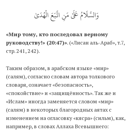
وَالسَّلَامُ عَلَىٰ مَنِ اتَّبَعَ الْهُدَىٰ
«Мир тому, кто последовал верному
руководству!» (20:47)»
. («Лисан аль-Араб», т. 7,
стр. 241, 242).
Таким образом, в арабском языке «мир»
(салям), согласно словам автора толкового
словаря, означает «безопасность»,
«спокойствие» и «защищённость». Так же и
«Ислам» иногда заменяется словом «мир»
(салям) в некоторых благородных аятах с
изменением на огласовку «кясра» (сильм), как,
например, в словах Аллаха Всевышнего: