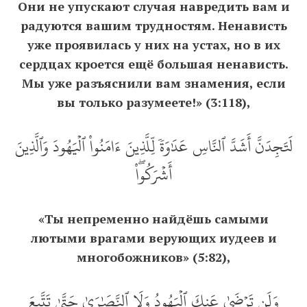
Они не упускают случая навредить вам и
радуются вашим трудностям. Ненависть
уже проявилась у них на устах, но в их
сердцах кроется ещё большая ненависть.
Мы уже разъяснили вам знамения, если
вы только разумеете!» (3:118),
لَتَجِدَنَّ أَشَدَّ ٱلنَّاسِ عَدَٰوَةٗ لِّلَّذِينَ ءَامَنُواْ ٱلۡيَهُودَ وَٱلَّذِينَ
أَشۡرَكُواْۖ
«Ты непременно найдёшь самыми
лютыми врагами верующих иудеев и
многобожников» (5:82),
وَلَن تَرۡضَىٰ عَنكَ ٱلۡيَهُودُ وَلَا ٱلنَّصَٰرَىٰ حَتَّىٰ تَتَّبِعَ