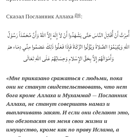
Сказал Посланник Аллаха ﷺ:
أُمِرْتُ أَنْ أُقَاتِلَ النَّاسَ حَتَّى يَشْهَدُوا أَنْ لاَ إِلَهَ إِلاَّ اللهُ وَأَنَّ مُحَمَّدَاً رَسُوْلُ
اللهِ وَيُقِيْمُوْا الصَّلاةَ وَيُؤْتُوا الزَّكَاةَ فَإِذَا فَعَلُوا ذَلِكَ عَصَمُوا مِنِّي دِمَاء همْ
وَأَمْوَالَهُمْ إِلاَّ بِحَقِّ الإِسْلامِ وَحِسَابُهُمْ عَلَى اللهِ تَعَالَى
«Мне приказано сражаться с людьми, пока
они не станут свидетельствовать, что нет
бога кроме Аллаха и Мухаммад — Посланник
Аллаха, не станут совершать намаз и
выплачивать закят. И если они сделают это,
то обезопасят от меня свои жизни и
имущество, кроме как по праву Ислама, а