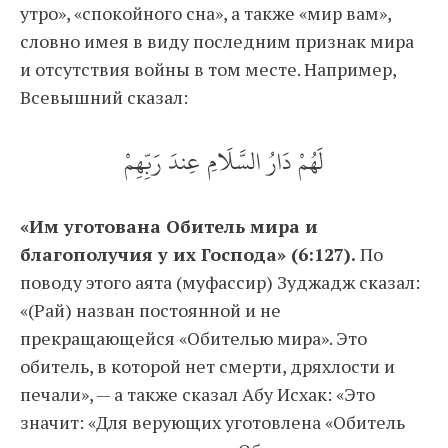
утро», «спокойного сна», а также «мир вам»,
словно имея в виду последним признак мира
и отсутствия войны в том месте. Например,
Всевышний сказал:
لَهُمْ دَارُ السَّلَامِ عِندَ رَبِّهِمْ
«Им уготована Обитель мира и
благополучия у их Господа» (6:127).
По
поводу этого аята (муфассир) Зуджадж сказал:
«(Рай) назван постоянной и не
прекращающейся «Обителью мира». Это
обитель, в которой нет смерти, дряхлости и
печали», — а также сказал Абу Исхак: «Это
значит: «Для верующих уготовлена «Обитель