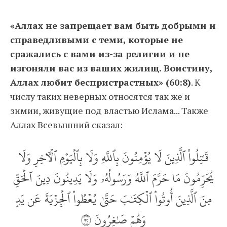
«Аллах не запрещает вам быть добрыми и
справедливыми с теми, которые не
сражались с вами из-за религии и не
изгоняли вас из ваших жилищ. Воистину,
Аллах любит беспристрастных» (60:8)
. К
числу таких неверных относятся так же и
зимии, живущие под властью Ислама... Также
Аллах Всевышний сказал:
قَٰتِلُواْ ٱلَّذِينَ لَا يُؤۡمِنُونَ بِٱللَّهِ وَلَا بِٱلۡيَوۡمِ ٱلۡأٓخِرِ وَلَا
يُحَرِّمُونَ مَا حَرَّمَ ٱللَّهُ وَرَسُولُهُۥ وَلَا يَدِينُونَ دِينَ ٱلۡحَقِّ
مِنَ ٱلَّذِينَ أُوتُواْ ٱلۡكِتَٰبَ حَتَّىٰ يُعۡطُواْ ٱلۡجِزۡيَةَ عَن يَدٖ
وَهُمۡ صَٰغِرُونَ ٢٩