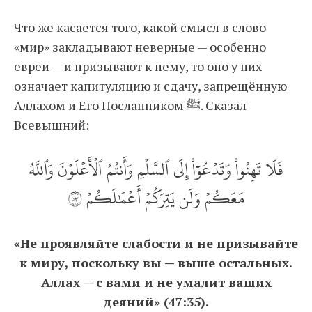
Что же касается того, какой смысл в слово
«мир» закладывают неверные — особенно
евреи — и призывают к нему, то оно у них
означает капитуляцию и сдачу, запрещённую
Аллахом и Его Посланником ﷺ. Сказал
Всевышний:
فَلَا تَهِنُواْ وَتَدۡعُوٓاْ إِلَى ٱلسَّلۡمِ وَأَنتُمُ ٱلۡأَعۡلَوۡنَ وَٱللَّهُ
مَعَكُمۡ وَلَن يَتِرَكُمۡ أَعۡمَٰلَكُمۡ ٣٥
«Не проявляйте слабости и не призывайте
к миру, поскольку вы — выше остальных.
Аллах — с вами и не умалит ваших
деяний» (47:35).