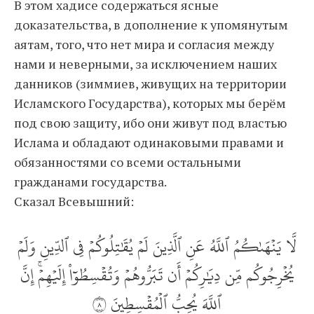
В этом хадисе содержаться ясные
доказательства, в дополнение к упомянутым
аятам, того, что нет мира и согласия между
нами и неверными, за исключением наших
данников (зиммиев, живущих на территории
Исламского Государства), которых мы берём
под свою защиту, ибо они живут под властью
Ислама и обладают одинаковыми правами и
обязанностями со всеми остальными
гражданами государства.
Сказал Всевышний:
لَّا يَنۡهَىٰكُمُ ٱللَّهُ عَنِ ٱلَّذِينَ لَمۡ يُقَٰتِلُوكُمۡ فِي ٱلدِّينِ وَلَمۡ
يُخۡرِجُوكُم مِّن دِيَٰرِكُمۡ أَن تَبَرُّوهُمۡ وَتُقۡسِطُوٓاْ إِلَيۡهِمۡۚ إِنَّ
ٱللَّهَ يُحِبُّ ٱلۡمُقۡسِطِينَ ٨