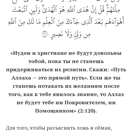
مِلَّتَهُمۡۗ قُلۡ إِنَّ هُدَى ٱللَّهِ هُوَ ٱلۡهُدَىٰۗ وَلَئِنِ ٱتَّبَعۡتَ
أَهۡوَآءَهُم بَعۡدَ ٱلَّذِي جَآءَكَ مِنَ ٱلۡعِلۡمِ مَا لَكَ مِنَ ٱللَّهِ
مِن وَلِيّٖ وَلَا نَصِيرٍ ١٢٠
«Иудеи и христиане не будут довольны
тобой, пока ты не станешь
придерживаться их религии. Скажи: «Путь
Аллаха — это прямой путь». Если же ты
станешь потакать их желаниям после
того, как к тебе явилось знание, то Аллах
не будет тебе ни Покровителем, ни
Помощником» (2:120).
Для того, чтобы разъяснить ложь и обман,