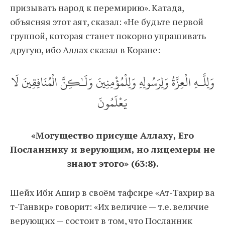
призывать народ к перемирию». Катада,
объясняя этот аят, сказал: «Не будьте первой
группой, которая станет покорно упрашивать
другую, ибо Аллах сказал в Коране:
وَلِلَّـهِ الْعِزَّةُ وَلِرَسُولِهِ وَلِلْمُؤْمِنِينَ وَلَـٰكِنَّ الْمُنَافِقِينَ لَا
يَعْلَمُونَ
«Могущество присуще Аллаху, Его
Посланнику и верующим, но лицемеры не
знают этого» (63:8).
Шейх Ибн Ашир в своём тафсире «Ат-Тахрир ва
т-Танвир» говорит: «Их величие — т. е. величие
верующих — состоит в том, что Посланник