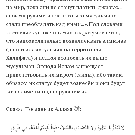
на мир, пока они не станут платить джизью...
своими руками из-за того, что мусульмане
стали преобладать над ними...». Под словами
«оставаясь униженными» подразумевается,
что непозволительно возвеличивать зиммиев
(данников мусульман на территории
Халифата) и нельзя возносить их выше
мусульман. Отсюда Ислам запрещает
приветствовать их миром (салям), ибо таким
образом их статус будет вознесён и они будут
возвеличены над верующими».
Сказал Посланник Аллаха ﷺ:
لاَ تَبْدَؤُوا اليَهُودَ ولا النَّصَارَى بالسَّلاَمِ؛ فَإِذاَ لَقِيتُمْ أَحَدَهُمْ في طَرِيقٍ