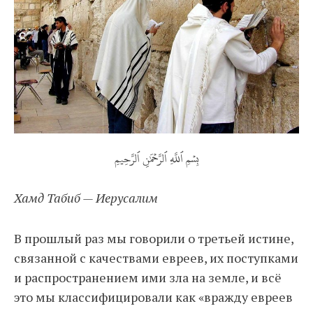
بِسۡمِ ٱللَّهِ ٱلرَّحۡمَٰنِ ٱلرَّحِيمِ
Хамд Табиб — Иерусалим
В прошлый раз мы говорили о третьей истине,
связанной с качествами евреев, их поступками
и распространением ими зла на земле, и всё
это мы классифицировали как «вражду евреев