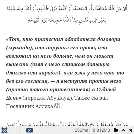
أَلا مَنْ ظَلَمَ مُعَاهَدًا، أَوِ انْتَقَصَهُ، أَوْ كَلَّفَهُ فَوْقَ طَاقَتِهِ، أَوْ أَخَذَ مِنْهُ شَيْئًا
بِغَيْرِ طِيبِ نَفْسٍ مِنْهُ، فَأَنَا حَجِيجُهُ يَوْمَ الْقِيَامَةِ
«Тот, кто притеснил обладателя договора
(муахида), или нарушил его право, или
возложил на него больше, чем он может
вынести (взял с него слишком большую
джизью или харадж), или взял у него что-то
без его согласия, — я выступлю против него
(против такого притеснителя) в Судный
День»
(передал Абу Дауд). Также сказал
Посланник Аллаха ﷺ:
مَنْ قَتَلَ مُعَاهَدًا لَمْ يَرِحْ رَائِحَةَ الْجَنَّةِ وَإِنَّ رِيحَهَا تُوجَدُ مِنْ مَسِيرَةِ أَرْبَعِينَ
252ms
8.812MB
51