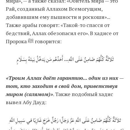
мира», — а также сказал: «Обитель мира — это
Рай, созданный Аллахом Всемогущим,
добавившим ему пышности и роскоши»...
Также арабы говорят: «Такой-то спасся от
бедствий, Аллах обезопасил его». В хадисе от
Пророка ﷺ говорится:
ثَلاثَةٌ كُلُّهُمْ ضَامِنٌ عَلَى اللَّهِ... أَحَدُهُم مَن يَدخُلُ بَيتَهُ بِسَلَامٍ
«Троим Аллах даёт гарантию... один из них —
тот, кто заходит в свой дом, приветствуя
миром (салямом)»
. Также подобный хадис
вывел Абу Дауд:
ثلاَثَةٌ كُلُّهُمْ ضَامِنٌ عَلَى اللَّهِ عَزَّ وَجَلَّ؛ رَجُلٌ خَرَجَ غَازِيًا في سَبِيلِ اللَّهِ