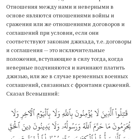
Отношения между нами и неверными в
основе являются отношениями войны и
сражения или же отношениями договоров и
соглашений при условии, если они
соответствуют законам джихада, т. е. договоры
и соглашения — это исключительные
положения, вступающие в силу тогда, когда
неверные подчиняются и начинают платить
джизью, или же в случае временных военных
соглашений, связанных с фронтами сражений.
Сказал Всевышний:
قَٰتِلُواْ ٱلَّذِينَ لَا يُؤۡمِنُونَ بِٱللَّهِ وَلَا بِٱلۡيَوۡمِ ٱلۡأٓخِرِ وَلَا
يُحَرِّمُونَ مَا حَرَّمَ ٱللَّهُ وَرَسُولُهُۥ وَلَا يَدِينُونَ دِينَ ٱلۡحَقِّ
مِنَ ٱلَّذِينَ أُوتُواْ ٱلۡكِتَٰبَ حَتَّىٰ يُعۡطُواْ ٱلۡجِزۡيَةَ عَن يَدٖ