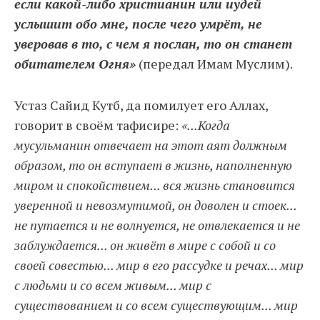
если какой-либо христианин или иудей
услышит обо мне, после чего умрёт, не
уверовав в то, с чем я послан, то он станет
обитателем Огня»
(передал Имам Муслим).
Устаз Сайид Кутб, да помилует его Аллах,
говорит в своём тафисире:
«...Когда
мусульманин отвечает на этот аят должным
образом, то он вступает в жизнь, наполненную
миром и спокойствием... вся жизнь становится
уверенной и невозмутимой, он доволен и стоек...
не путается и не волнуется, не отвлекается и не
заблуждается... он живёт в мире с собой и со
своей совестью... мир в его рассудке и речах... мир
с людьми и со всем живым... мир с
существованием и со всем существующим... мир