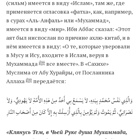
(сильм) имеется в виду «Ислам», там же, где
применяется огласовка «фатха», как, например,
в сурах «Аль-Анфаль» или «Мухаммад»,
имеется в виду «мир». Ибн Аббас сказал: «Этот
аят был ниспослан по причине ахлю-китаб, и в
нём имеется в виду: «О те, которые уверовали
в Мусу и Ису, входите в Ислам, веруя в
Мухаммада ﷺ все вместе». В «Сахихе»
Муслима от Абу Хурайры, от Посланника
Аллаха ﷺ передаётся:
وَالَّذِي نَفْسُ مُحَمَّدٍ بِيَدِهِ، لاَ يَسْمَعُ بِي أَحَدٌ مِنْ هَذِهِ الأُمَّةِ لاَ يَهُودِيٌّ، وَلاَ
نَصْرَانِيٌّ، ثُمَّ يَمُوتُ وَلَمْ يُؤْمِنْ بِالَّذِي أُرْسِلْتُ بِهِ إِلاَّ كَانَ مِنْ أَصْحَابِ النَّارِ
«Клянусь Тем, в Чьей Руке душа Мухаммада,