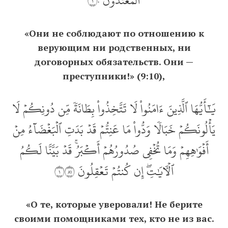
ٱلۡمُعۡتَدُونَ ١٠
«Они не соблюдают по отношению к
верующим ни родственных, ни
договорных обязательств. Они —
преступники!» (9:10),
يَٰٓأَيُّهَا ٱلَّذِينَ ءَامَنُواْ لَا تَتَّخِذُواْ بِطَانَةٗ مِّن دُونِكُمۡ لَا
يَأۡلُونَكُمۡ خَبَالٗا وَدُّواْ مَا عَنِتُّمۡ قَدۡ بَدَتِ ٱلۡبَغۡضَآءُ مِنۡ
أَفۡوَٰهِهِمۡ وَمَا تُخۡفِي صُدُورُهُمۡ أَكۡبَرُۚ قَدۡ بَيَّنَّا لَكُمُ
ٱلۡأٓيَٰتِۖ إِن كُنتُمۡ تَعۡقِلُونَ ١١٨
«О те, которые уверовали! Не берите
своими помощниками тех, кто не из вас.