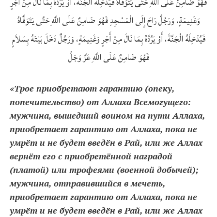
فَهُوَ ضَامِنٌ عَلَى اللَّهِ حَتَّى يَتَوَفَّاهُ فَيُدْخِلَهُ الْجَنَّةَ، أَوْ يَرُدَّهُ بِمَا نَالَ مِنْ أَجْرٍ
وَغَنِيمَةٍ، وَرَجُلٌ رَاحَ إِلَى الْمَسْجِدِ فَهُوَ ضَامِنٌ عَلَى اللَّهِ حَتَّى يَتَوَفَّاهُ
فَيُدْخِلَهُ الْجَنَّةَ، أَوْ يَرُدَّهُ بِمَا نَالَ مِنْ أَجْرٍ وَغَنِيمَةٍ، وَرَجُلٌ دَخَلَ بَيْتَهُ بِسَلاَمٍ
فَهُوَ ضَامِنٌ عَلَى اللَّهِ عَزَّ وَجَلَّ
«Трое приобретают гарантию (опеку,
попечительство) от Аллаха Всемогущего:
мужчина, вышедший воином на пути Аллаха,
приобретает гарантию от Аллаха, пока не
умрёт и не будет введён в Рай, или же Аллах
вернёт его с приобретённой наградой
(платой) или трофеями (военной добычей);
мужчина, отправившийся в мечеть,
приобретает гарантию от Аллаха, пока не
умрёт и не будет введён в Рай, или же Аллах