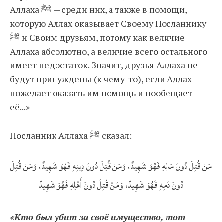
Аллаха ﷺ — среди них, а также в помощи,
которую Аллах оказывает Своему Посланнику
ﷺ и Своим друзьям, потому как величие
Аллаха абсолютно, а величие всего остального
имеет недостаток. Значит, друзья Аллаха не
будут принуждены (к чему-то), если Аллах
пожелает оказать им помощь и пообещает
её...»
Посланник Аллаха ﷺ сказал:
مَنْ قُتِلَ دُونَ مَالِهِ فَهُوَ شَهِيدٌ، وَمَنْ قُتِلَ دُونَ دِينِهِ فَهُوَ شَهِيدٌ، وَمَنْ قُتِلَ
دُونَ دَمِهِ فَهُوَ شَهِيدٌ، وَمَنْ قُتِلَ دُونَ أَهْلِهِ فَهُوَ شَهِيدٌ
«Кто был убит за своё имущество, тот