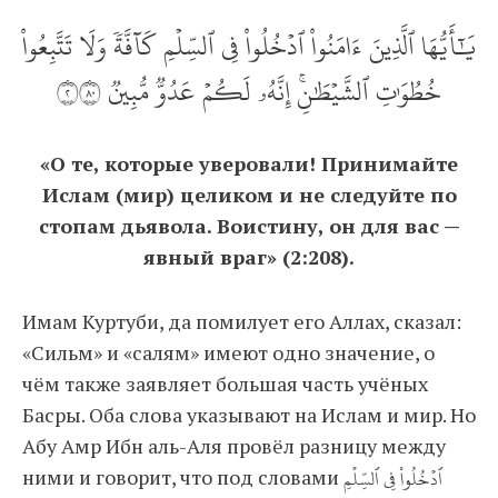
يَٰٓأَيُّهَا ٱلَّذِينَ ءَامَنُواْ ٱدۡخُلُواْ فِي ٱلسِّلۡمِ كَآفَّةٗ وَلَا تَتَّبِعُواْ
خُطُوَٰتِ ٱلشَّيۡطَٰنِۚ إِنَّهُۥ لَكُمۡ عَدُوّٞ مُّبِينٞ ٢٠٨
«О те, которые уверовали! Принимайте
Ислам (мир) целиком и не следуйте по
стопам дьявола. Воистину, он для вас —
явный враг» (2:208).
Имам Куртуби, да помилует его Аллах, сказал:
«Сильм» и «салям» имеют одно значение, о
чём также заявляет большая часть учёных
Басры. Оба слова указывают на Ислам и мир. Но
Абу Амр Ибн аль-Аля провёл разницу между
ними и говорит, что под словами ٱدۡخُلُواْ فِي ٱلسِّلۡمِ