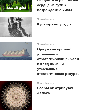
сердца на пути к
возрождению Уммы
3 weeks ago
Культурный упадок
3 weeks ago
Ормузский пролив:
утраченный
стратегический рычаг и
взгляд на наши
утраченные
стратегические ресурсы
3 weeks ago
Споры об атрибутах
Аллаха