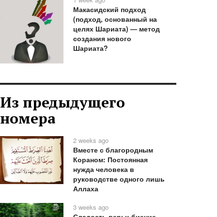
Макасидский подход
(подход, основанный на
целях Шариата) — метод
создания нового
Шариата?
Из предыдущего
номера
2 weeks ago
Вместе с благородным
Кораном: Постоянная
нужда человека в
руководстве одного лишь
Аллаха
3 weeks ago
Сладость веры: биение