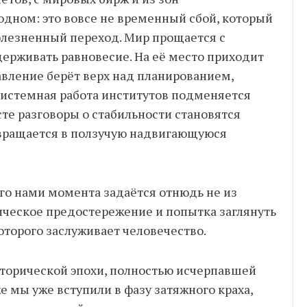
одном: это вовсе не временный сбой, который
олезненный переход. Мир прощается с
держивать равновесие. На её место приходит
авление берёт верх над планированием,
системная работа институтов подменяется
те разговоры о стабильности становятся
евращается в ползучую надвигающуюся
го нами момента задаётся отнюдь не из
ическое предостережение и попытка заглянуть
которого заслуживает человечество.
сторической эпохи, полностью исчерпавшей
 мы уже вступили в фазу затяжного краха,