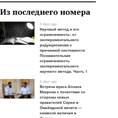
Из последнего номера
6 days ago
Научный метод и его
ограниченность: от
экспериментального
редукционизма к
причинной системности
Познавательная
ограниченность
экспериментального
научного метода. Часть 1
6 days ago
Встреча врага Аллаха
Макрона с почестями со
стороны новых
правителей Сирии в
Омейядской мечети —
символе величия и