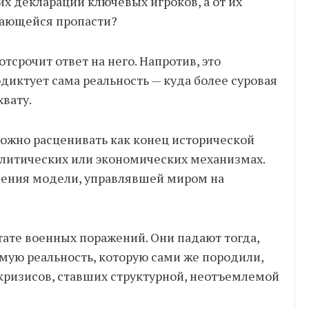
их деклараций ключевых игроков, а от их
гающейся пропасти?
отсрочит ответ на него. Напротив, это
одиктует сама реальность — куда более суровая
вату.
можно расценивать как конец исторической
политических или экономических механизмах.
щения модели, управлявшей миром на
тате военных поражений. Они падают тогда,
амую реальность, которую сами же породили,
 кризисов, ставших структурной, неотъемлемой