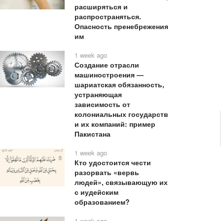
расширяться и
распространяться.
Опасность пренебрежения
им
1 week ago
Создание отрасли
машиностроения —
шариатская обязанность,
устраняющая
зависимость от
колониальных государств
и их компаний: пример
Пакистана
1 week ago
Кто удостоится чести
разорвать «вервь
людей», связывающую их
с иудейским
образованием?
1 week ago