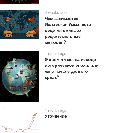
4 weeks ago
Чем занимается
Исламская Умма, пока
ведётся война за
редкоземельные
металлы?
1 month ago
Живём ли мы на исходе
исторической эпохи, или
же в начале долгого
краха?
1 month ago
Уточнение