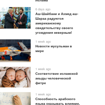
Ислама
6 days ago
Аш-Шайбани и Ахмед аш-
Шараа радуются
американскому
свидетельству своего
угождения неверным!
1 week ago
Новости мусульман в
мире
1 week ago
Соответствие исламской
акыды человеческой
фитре
1 week ago
Способность арабского
языка оказывать влияние,