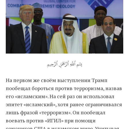
بِسۡمِ ٱللَّهِ ٱلرَّحۡمَٰنِ ٱلرَّحِيمِ
На первом же своём выступлении Трамп
пообещал бороться против терроризма, назвав
его «исламским». На сей раз он использовал
эпитет «исламский», хотя ранее ограничивался
лишь фразой «терроризм». Он пообещал
воевать против «ИГИЛ» при помощи
союзников США в исламском мире. Учитывая