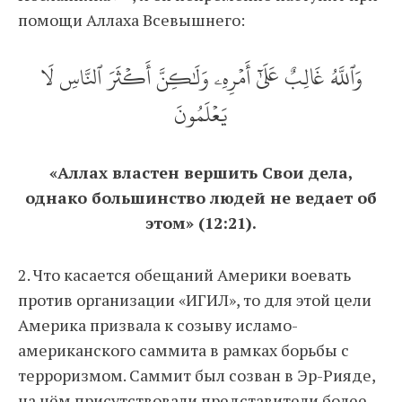
помощи Аллаха Всевышнего:
وَٱللَّهُ غَالِبٌ عَلَىٰٓ أَمۡرِهِۦ وَلَٰكِنَّ أَكۡثَرَ ٱلنَّاسِ لَا
يَعۡلَمُونَ
«Аллах властен вершить Свои дела,
однако большинство людей не ведает об
этом» (12:21).
2. Что касается обещаний Америки воевать
против организации «ИГИЛ», то для этой цели
Америка призвала к созыву исламо-
американского саммита в рамках борьбы с
терроризмом. Саммит был созван в Эр-Рияде,
на нём присутствовали представители более