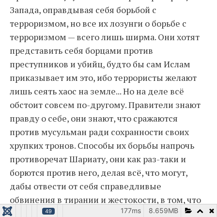
Запада, оправдывая себя борьбой с
терроризмом, но все их лозунги о борьбе с
терроризмом — всего лишь ширма. Они хотят
представить себя борцами против
преступников и убийц, будто бы сам Ислам
приказывает им это, ибо террористы желают
лишь сеять хаос на земле... Но на деле всё
обстоит совсем по-другому. Правители знают
правду о себе, они знают, что сражаются
против мусульман ради сохранности своих
хрупких тронов. Способы их борьбы напрочь
противоречат Шариату, они как раз-таки и
борются против него, делая всё, что могут,
дабы отвести от себя справедливые
обвинения в тирании и жестокости, в том, что
177ms
8.659MB
они не правят по Шариату, в том, что они
49