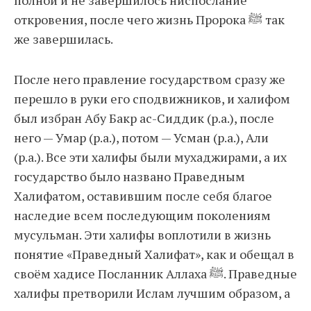
полной и не завершилось ниспослание
откровения, после чего жизнь Пророка ﷺ так
же завершилась.
После него правление государством сразу же
перешло в руки его сподвижников, и халифом
был избран Абу Бакр ас-Сиддик (р.а.), после
него — Умар (р.а.), потом — Усман (р.а.), Али
(р.а.). Все эти халифы были мухаджирами, а их
государство было названо Праведным
Халифатом, оставившим после себя благое
наследие всем последующим поколениям
мусульман. Эти халифы воплотили в жизнь
понятие «Праведный Халифат», как и обещал в
своём хадисе Посланник Аллаха ﷺ. Праведные
халифы претворили Ислам лучшим образом, а