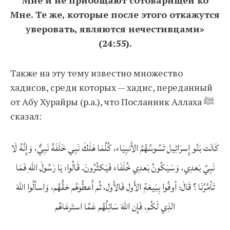
Мне и не приобщают сотоварищей ко
Мне. Те же, которые после этого откажутся
уверовать, являются нечестивцами»
(24:55).
Также на эту тему известно множество
хадисов, среди которых — хадис, переданный
от Абу Хурайры (р.а.), что Посланник Аллаха ﷺ
сказал:
كَانَت بَنُو إِسرَائِيل تَسُوسُهُمُ الأَنبِيَاء، كُلَّمَا هَلَكَ نَبِي خَلَفَهُ نَبِيٌّ، وَإِنَّهُ لَا
نَبِيَّ بَعدِي، وَسَيَكُونُ بَعدِي خُلَفَاء فَيَكثُرُونَ. قَالُوا: يَا رَسُولَ اللهِ فَمَا
تَأمُرُنَا ؟ قَالَ: أوفُوا بِبَيعَةِ الأَول فَالأَول، ثُم أَعطُوهُم حَقُّهُم، وَاسألُوا اللهَ
الذِي لَكُم، فَإِن اللهَ سَائِلُهُم عَمَّا استَرعَاهُم