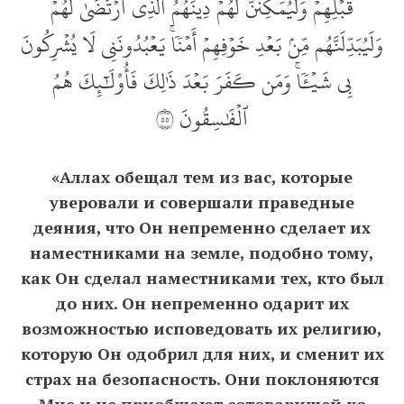
قَبۡلِهِمۡ وَلَيُمَكِّنَنَّ لَهُمۡ دِينَهُمُ ٱلَّذِي ٱرۡتَضَىٰ لَهُمۡ
وَلَيُبَدِّلَنَّهُم مِّنۢ بَعۡدِ خَوۡفِهِمۡ أَمۡنٗاۚ يَعۡبُدُونَنِي لَا يُشۡرِكُونَ
بِي شَيۡ‍ٔٗاۚ وَمَن كَفَرَ بَعۡدَ ذَٰلِكَ فَأُوْلَٰٓئِكَ هُمُ
ٱلۡفَٰسِقُونَ ٥٥
«Аллах обещал тем из вас, которые
уверовали и совершали праведные
деяния, что Он непременно сделает их
наместниками на земле, подобно тому,
как Он сделал наместниками тех, кто был
до них. Он непременно одарит их
возможностью исповедовать их религию,
которую Он одобрил для них, и сменит их
страх на безопасность. Они поклоняются