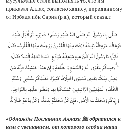
мусульмане стали выполнять то, что им
приказал Аллах, согласно хадису, переданному
от Ирбада ибн Сариа (р.а.), который сказал:
صَلَّى بِنَا رَسُولُ اللَّهِ صَلَّى اللَّهُ عَلَيْهِ وَسَلَّمَ ذَاتَ يَوْمٍ، ثُمَّ أَقْبَلَ عَلَيْنَا
فَوَعَظَنَا مَوْعِظَةً بَلِيغَةً ذَرَفَتْ مِنْهَا الْعُيُونُ وَوَجِلَتْ مِنْهَا الْقُلُوبُ. فَقَالَ
قَائِلٌ: يَا رَسُولَ اللَّهِ كَأَنَّ هَذِهِ مَوْعِظَةُ مُوَدِّعٍ، فَمَاذَا تَعْهَدُ إِلَيْنَا؟ فَقَالَ:
“أُوصِيكُمْ بِتَقْوَى اللَّهِ وَالسَّمْعِ وَالطَّاعَةِ وَإِنْ عَبْدًا حَبَشِيًّا، فَإِنَّهُ مَنْ
يَعِشْ مِنْكُمْ بَعْدِي فَسَيَرَى اخْتِلَافًا كَثِيرًا. فَعَلَيْكُمْ بِسُنَّتِي وَسُنَّةِ
الْخُلَفَاءِ الْمَهْدِيِّينَ الرَّاشِدِينَ، تَمَسَّكُوا بِهَا وَعَضُّوا عَلَيْهَا بِالنَّوَاجِذِ.
وَإِيَّاكُمْ وَمُحْدَثَاتِ الْأُمُورِ، فَإِنَّ كُلَّ مُحْدَثَةٍ بِدْعَةٌ، وَكُلَّ بِدْعَةٍ ضَلَالَةٌ
«Однажды Посланник Аллаха ﷺ обратился к
нам с увещанием, от которого сердца наши