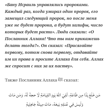
«Бану Исраиль управлялись пророками.
Каждый раз, когда умирал один пророк, его
замещал следующий пророк, но после меня
уже не будет пророка, а будут халифы, число
которых будет расти». Люди сказали: «О
Посланник Аллаха! Что ты нам прикажешь
делать тогда?». Он сказал: «Присягайте
первому, потом снова первому, отдавайте
им их права и просите Аллаха для себя. Аллах
же спросит с них за их паству».
Также Посланник Аллаха ﷺ сказал:
مَن خَلَعَ يَدًا مِن طَاعَةِ، لَقِيَ اللهَ يَومَ القِيَامَةِ لَا حجةَ لَهُ، وَمَن مَاتَ
وَلَيسَ فِي عُنقِهِ بَيعَة، مَاتَ مِيتَةً جَاهِلِيةِ