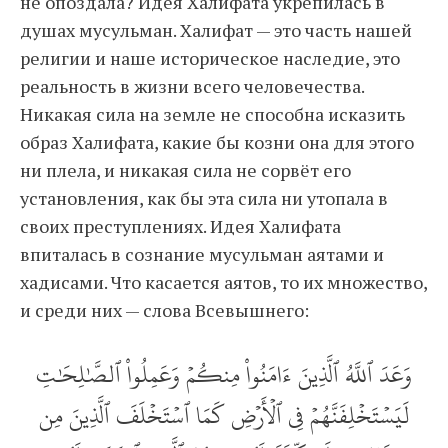
не опоздала? Идея Халифата укрепилась в
душах мусульман. Халифат — это часть нашей
религии и наше историческое наследие, это
реальность в жизни всего человечества.
Никакая сила на земле не способна исказить
образ Халифата, какие бы козни она для этого
ни плела, и никакая сила не сорвёт его
установления, как бы эта сила ни утопала в
своих преступлениях. Идея Халифата
впиталась в сознание мусульман аятами и
хадисами. Что касается аятов, то их множество,
и среди них — слова Всевышнего:
وَعَدَ ٱللَّهُ ٱلَّذِينَ ءَامَنُواْ مِنكُمۡ وَعَمِلُواْ ٱلصَّٰلِحَٰتِ
لَيَسۡتَخۡلِفَنَّهُمۡ فِي ٱلۡأَرۡضِ كَمَا ٱسۡتَخۡلَفَ ٱلَّذِينَ مِن