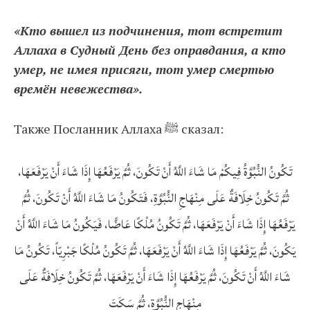
«Кто вышел из подчинения, тот встретит
Аллаха в Судный День без оправдания, а кто
умер, не имея присяги, тот умер смертью
времён невежества».
Также Посланник Аллаха ﷺ сказал:
تَكُونُ النُّبُوَّةُ فِيكُمْ مَا شَاءَ اللَّهُ أَنْ تَكُونَ، ثُمَّ يَرْفَعُهَا إِذَا شَاءَ أَنْ يَرْفَعَهَا،
ثُمَّ تَكُونُ خِلَافَةٌ عَلَى مِنْهَاجِ النُّبُوَّةِ، فَتَكُونُ مَا شَاءَ اللَّهُ أَنْ تَكُونَ، ثُمَّ
يَرْفَعُهَا إِذَا شَاءَ أَنْ يَرْفَعَهَا، ثُمَّ تَكُونُ مُلْكًا عَاضًّا، فَيَكُونُ مَا شَاءَ اللَّهُ أَنْ
يَكُونَ، ثُمَّ يَرْفَعُهَا إِذَا شَاءَ اللَّهُ أَنْ يَرْفَعَهَا، ثُمَّ تَكُونُ مُلْكًا جَبْرِيّاً، تَكُونُ مَا
شَاءَ اللَّهُ أَنْ تَكُونَ، ثُمَّ يَرْفَعُهَا إِذَا شَاءَ أَنْ يَرْفَعَهَا، ثُمَّ تَكُونُ خِلَافَةٌ عَلَى
مِنْهَاجِ النُّبُوَّةِ، ثُمَّ سَكَتَ