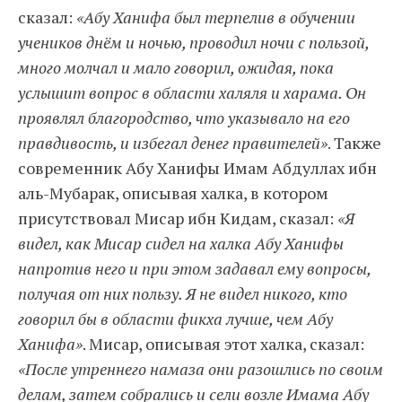
сказал:
«Абу Ханифа был терпелив в обучении
учеников днём и ночью, проводил ночи с пользой,
много молчал и мало говорил, ожидая, пока
услышит вопрос в области халяля и харама. Он
проявлял благородство, что указывало на его
правдивость, и избегал денег правителей»
. Также
современник Абу Ханифы Имам Абдуллах ибн
аль-Мубарак, описывая халка, в котором
присутствовал Мисар ибн Кидам, сказал:
«Я
видел, как Мисар сидел на халка Абу Ханифы
напротив него и при этом задавал ему вопросы,
получая от них пользу. Я не видел никого, кто
говорил бы в области фикха лучше, чем Абу
Ханифа»
. Мисар, описывая этот халка, сказал:
«После утреннего намаза они разошлись по своим
делам, затем собрались и сели возле Имама Абу