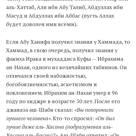
аль-Хаттаб, Али ибн Абу Талиб, Абдуллах ибн
Масуд и Абдуллах ибн Аббас (пусть Аллах
будет доволен ими всеми).
Если Абу Ханифа получил знания у Хаммада, то
Хаммад, в свою очередь, получил знания у
факиха Ирака и мухаддиса Куфы — Ибрахима
ан-Нахаи, одного из величайших табиинов. Он
отличался своей набожностью,
богобоязненностью, аскетизмом и
поклонением. Ибрахим ан-Нахаи умер в 96
году по хиджре в возрасте 50 лет. После его
джаназа аш-Шаби сказал:
«Вы похоронили
лучшего человека»
. Кто-то спросил:
«Он был
лучше даже аль-Хасана (подразумевая аль-
Хасана аль-Басри)?»
. Аш-Шаби ответил:
«Он