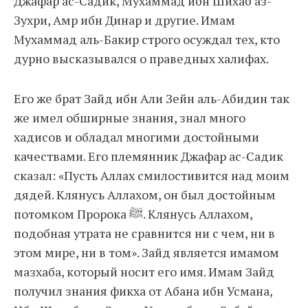
Джафар ас-Садик, Мухаммад ибн Шихаб аз-
Зухри, Амр ибн Динар и другие. Имам
Мухаммад аль-Бакир строго осуждал тех, кто
дурно высказывался о праведных халифах.
Его же брат Зайд ибн Али Зейн аль-Абидин так
же имел обширные знания, знал много
хадисов и обладал многими достойными
качествами. Его племянник Джафар ас-Садик
сказал: «Пусть Аллах смилостивится над моим
дядей. Клянусь Аллахом, он был достойным
потомком Пророка ﷺ. Клянусь Аллахом,
подобная утрата не сравнится ни с чем, ни в
этом мире, ни в том». Зайд является имамом
мазхаба, который носит его имя. Имам Зайд
получил знания фикха от Абана ибн Усмана,