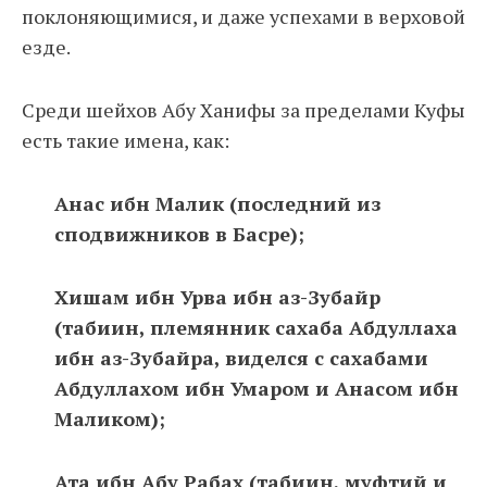
поклоняющимися, и даже успехами в верховой
езде.
Среди шейхов Абу Ханифы за пределами Куфы
есть такие имена, как:
Анас ибн Малик (последний из
сподвижников в Басре);
Хишам ибн Урва ибн аз-Зубайр
(табиин, племянник сахаба Абдуллаха
ибн аз-Зубайра, виделся с сахабами
Абдуллахом ибн Умаром и Анасом ибн
Маликом);
Ата ибн Абу Рабах (табиин, муфтий и