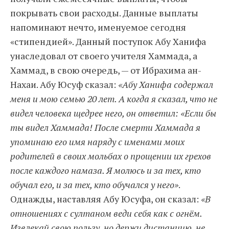
покрывать свои расходы. Данные выплаты
напоминают нечто, именуемое сегодня
«стипендией». Данный поступок Абу Ханифа
унаследовал от своего учителя Хаммада, а
Хаммад, в свою очередь, — от Ибрахима ан-
Нахаи. Абу Юсуф сказал:
«Абу Ханифа содержал
меня и мою семью 20 лет. А когда я сказал, что не
видел человека щедрее него, он ответил: «Если бы
ты видел Хаммада! После смерти Хаммада я
упоминаю его имя наряду с именами моих
родителей в своих мольбах о прощении их грехов
после каждого намаза. Я молюсь и за тех, кто
обучал его, и за тех, кто обучался у него»
.
Однажды, наставляя Абу Юсуфа, он сказал:
«В
отношениях с султаном веди себя как с огнём.
Извлекай свою пользу, но держи дистанцию, не