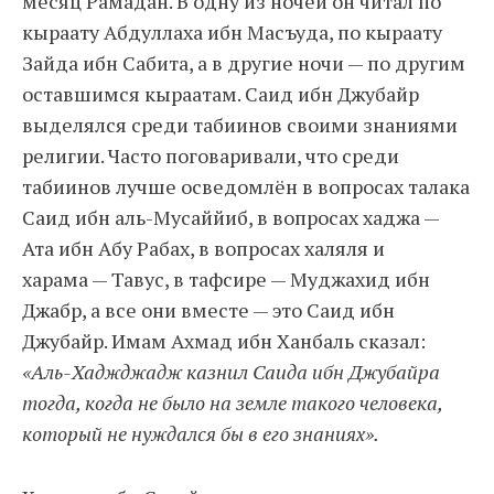
месяц Рамадан. В одну из ночей он читал по
кыраату Абдуллаха ибн Масъуда, по кыраату
Зайда ибн Сабита, а в другие ночи — по другим
оставшимся кыраатам. Саид ибн Джубайр
выделялся среди табиинов своими знаниями
религии. Часто поговаривали, что среди
табиинов лучше осведомлён в вопросах талака
Саид ибн аль-Мусаййиб, в вопросах хаджа —
Ата ибн Абу Рабах, в вопросах халяля и
харама — Тавус, в тафсире — Муджахид ибн
Джабр, а все они вместе — это Саид ибн
Джубайр. Имам Ахмад ибн Ханбаль сказал:
«Аль-Хаджджадж казнил Саида ибн Джубайра
тогда, когда не было на земле такого человека,
который не нуждался бы в его знаниях».