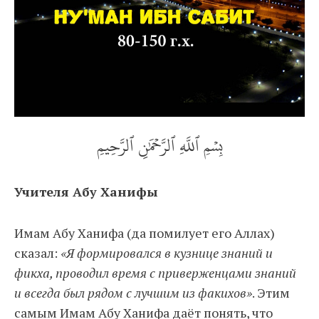
بِسۡمِ ٱللَّهِ ٱلرَّحۡمَٰنِ ٱلرَّحِيمِ
Учителя Абу Ханифы
Имам Абу Ханифа (да помилует его Аллах)
сказал:
«Я формировался в кузнице знаний и
фикха, проводил время с приверженцами знаний
и всегда был рядом с лучшим из факихов»
. Этим
самым Имам Абу Ханифа даёт понять, что