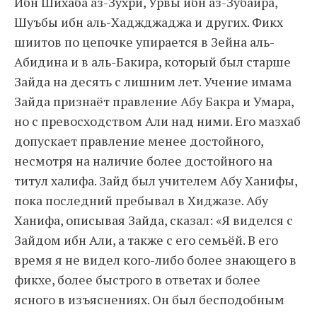
Ибн Шихаба аз-Зухри, Урвы ибн аз-Зубайра,
Шуъбы ибн аль-Хаджджаджа и других. Фикх
шиитов по цепочке упирается в Зейна аль-
Абидина и в аль-Бакира, который был старше
Зайда на десять с лишним лет. Учение имама
Зайда признаёт правление Абу Бакра и Умара,
но с превосходством Али над ними. Его мазхаб
допускает правление менее достойного,
несмотря на наличие более достойного на
титул халифа. Зайд был учителем Абу Ханифы,
пока последний пребывал в Хиджазе. Абу
Ханифа, описывая Зайда, сказал: «Я виделся с
Зайдом ибн Али, а также с его семьёй. В его
время я не видел кого-либо более знающего в
фикхе, более быстрого в ответах и более
ясного в изъяснениях. Он был бесподобным