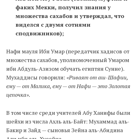
факих Мекки, получил знания у
множества сахабов и утверждал, что
виделся с двумя сотнями
сподвижников);
Нафи мауля Ибн Умар (передатчик хадисов от
множества сахабов, уполномоченный Умаром
ибн Абдуль-Азизом обучать египтян Сунне).
Мухаддисы говорили:
«Риваят от аш-Шафии,
ему — от Малика, ему — от Нафи — это Золотая
цепочка».
В том числе среди учителей Абу Ханифы были
шейхи из числа Ахль аль-Байт: Мухаммад аль-
Бакир и Зайд — сыновья Зейна аль-Абидина
Али ибн аль-Хусейна.