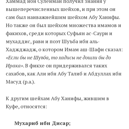
Хаммад ибн Сулейман получил знания у
вышеперечисленных шейхов, и при этом он
сам был наиважнейшим шейхом Абу Ханифы.
Но также он был шейхом множества имамов и
факихов, среди которых Суфьян ас-Саури и
мухаддис, рави и поэт Шуъба ибн аль-
Хаджджадж, о котором Имам аш-Шафи сказал:
«Если бы не Шуъба, то хадисы не дошли бы до
Ирака»
. В фикхе он придерживался таких
сахабов, как Али ибн Абу Талиб и Абдуллах ибн
Масуд (р.а.).
К другим шейхам Абу Ханифы, жившим в
Куфе, относятся:
Мухариб ибн Дисар;