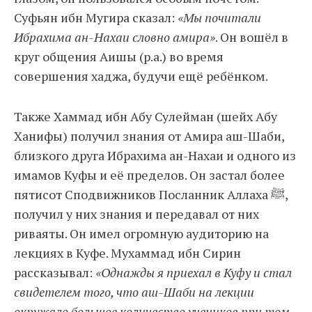
Суфьян ибн Мугира сказал:
«Мы почитали
Ибрахима ан-Нахаи словно амира»
. Он вошёл в
круг общения Аишы (р.а.) во время
совершения хаджа, будучи ещё ребёнком.
Также Хаммад ибн Абу Сулейман (шейх Абу
Ханифы) получил знания от Амира аш-Шаби,
близкого друга Ибрахима ан-Нахаи и одного из
имамов Куфы и её пределов. Он застал более
пятисот Сподвижников Посланник Аллаха ﷺ,
получил у них знания и передавал от них
риваяты. Он имел огромную аудиторию на
лекциях в Куфе. Мухаммад ибн Сирин
рассказывал:
«Однажды я приехал в Куфу и стал
свидетелем того, что аш-Шаби на лекции
окружало большое количество учеников при том,