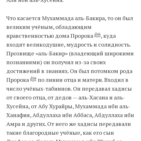
Что касается Мухаммада аль-Бакира, то он был
великим учёным, обладающим
нравственностью дома Пророка ﷺ, куда
входят великодушие, мудрость и солидность.
Прозвище «аль-Бакир» (владеющий широкими
познаниями) он получил из-за своих
достижений в знаниях. Он был потомком рода
Пророка ﷺ по линии отца и матери. Входил в
число учёных-табиинов. Он передавал хадисы
от своего отца, от дедов — аль-Хасана и аль-
Хусейна, от Абу Хурайры, Мухаммада ибн аль-
Ханафия, Абдуллаха ибн Аббаса, Абдуллаха ибн
Амра и других. От него же хадисы передавали
такие благородные учёные, как его сын