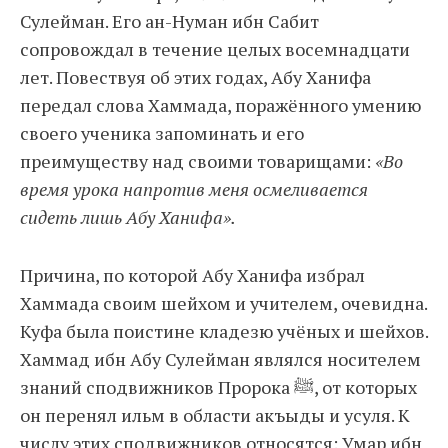
Сулейман. Его ан-Нуман ибн Сабит
сопровождал в течение целых восемнадцати
лет. Повествуя об этих годах, Абу Ханифа
передал слова Хаммада, поражённого умению
своего ученика запоминать и его
преимуществу над своими товарищами:
«Во
время урока напротив меня осмеливается
сидеть лишь Абу Ханифа».
Причина, по которой Абу Ханифа избрал
Хаммада своим шейхом и учителем, очевидна.
Куфа была поистине кладезю учёных и шейхов.
Хаммад ибн Абу Сулейман являлся носителем
знаний сподвижников Пророка ﷺ, от которых
он перенял ильм в области акъыды и усуля. К
числу этих сподвижников относятся: Умар ибн