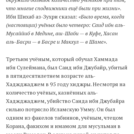
что многие сподвижники ещё были при жизни»
.
Ибн Шихаб аз-Зухри сказал:
«Было время, когда
(настоящих) учёных было четверо: Саид ибн аль-
Мусаййиб в Медине, аш-Шаби — в Куфе, Хасан
аль-Басри — в Басре и Макхул — в Шаме».
Третьим учёным, который обучал Хаммада
ибн Сулеймана, был Саид ибн Джубайр, убитый
в пятидесятилетнем возрасте аль-
Хаджджаджем в 95 году хиджры. Несмотря на
количество учёных, казнённых аль-
Хаджджаджем, убийство Саида ибн Джубайра
сильно потрясло Исламскую Умму. Он был
одним из факелов табиинов, учёным, чтецом
Корана, факихом и имамом для мусульман в