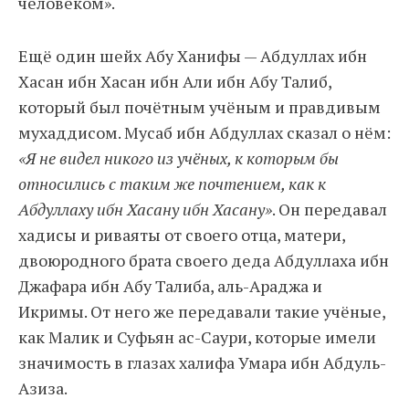
человеком».
Ещё один шейх Абу Ханифы — Абдуллах ибн
Хасан ибн Хасан ибн Али ибн Абу Талиб,
который был почётным учёным и правдивым
мухаддисом. Мусаб ибн Абдуллах сказал о нём:
«Я не видел никого из учёных, к которым бы
относились с таким же почтением, как к
Абдуллаху ибн Хасану ибн Хасану»
. Он передавал
хадисы и риваяты от своего отца, матери,
двоюродного брата своего деда Абдуллаха ибн
Джафара ибн Абу Талиба, аль-Араджа и
Икримы. От него же передавали такие учёные,
как Малик и Суфьян ас-Саури, которые имели
значимость в глазах халифа Умара ибн Абдуль-
Азиза.