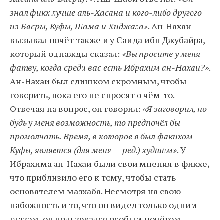
знал фикх лучше аль-Хасана и кого-либо другого
из Басры, Куфы, Шама и Хиджаза»
. Ан-Нахаи
вызывал почёт также и у Саида ибн Джубайра,
который однажды сказал:
«Вы просите у меня
фатву, когда среди вас есть Ибрахим ан-Нахаи?»
.
Ан-Нахаи был слишком скромным, чтобы
говорить, пока его не спросят о чём-то.
Отвечая на вопрос, он говорил:
«Я заговорил, но
будь у меня возможность, то предпочёл бы
промолчать. Время, в которое я был факихом
Куфы, является (для меня — ред.) худшим»
. У
Ибрахима ан-Нахаи были свои мнения в фикхе,
что приблизило его к тому, чтобы стать
основателем мазхаба. Несмотря на свою
набожность и то, что он видел только одним
глазом, он пользовался особым почётом.