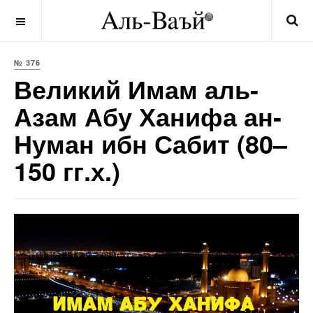
OFF CANVAS
№ 376
Великий Имам аль-
Азам Абу Ханифа ан-
Нуман ибн Сабит (80–
150 гг.х.)