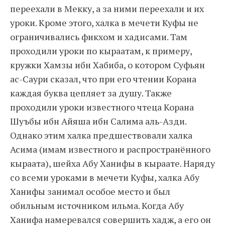
переехали в Мекку, а за ними переехали и их
уроки. Кроме этого, халка в мечети Куфы не
ограничивались фикхом и хадисами. Там
проходили уроки по кыраатам, к примеру,
кружки Хамзы ибн Хабиба, о котором Суфьян
ас-Саури сказал, что при его чтении Корана
каждая буква цепляет за душу. Также
проходили уроки известного чтеца Корана
Шуъбы ибн Айяша ибн Салима аль-Азди.
Однако этим халка предшествовали халка
Асима (имам известного и распространённого
кыраата), шейха Абу Ханифы в кыраате. Наряду
со всеми уроками в мечети Куфы, халка Абу
Ханифы занимал особое место и был
обильным источником ильма. Когда Абу
Ханифа намеревался совершить хадж, а его он