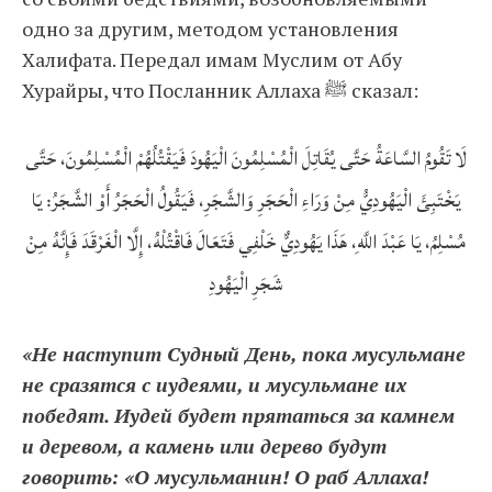
одно за другим, методом установления
Халифата. Передал имам Муслим от Абу
Хурайры, что Посланник Аллаха ﷺ сказал:
لَا تَقُومُ السَّاعَةُ حَتَّى يُقَاتِلَ الْمُسْلِمُونَ الْيَهُودَ فَيَقْتُلُهُمْ الْمُسْلِمُونَ، حَتَّى
يَخْتَبِئَ الْيَهُودِيُّ مِنْ وَرَاءِ الْحَجَرِ وَالشَّجَرِ، فَيَقُولُ الْحَجَرُ أَوْ الشَّجَرُ: يَا
مُسْلِمُ، يَا عَبْدَ اللَّهِ، هَذَا يَهُودِيٌّ خَلْفِي فَتَعَالَ فَاقْتُلْهُ، إِلَّا الْغَرْقَدَ فَإِنَّهُ مِنْ
شَجَرِ الْيَهُودِ
«Не наступит Судный День, пока мусульмане
не сразятся с иудеями, и мусульмане их
победят. Иудей будет прятаться за камнем
и деревом, а камень или дерево будут
говорить: «О мусульманин! О раб Аллаха!