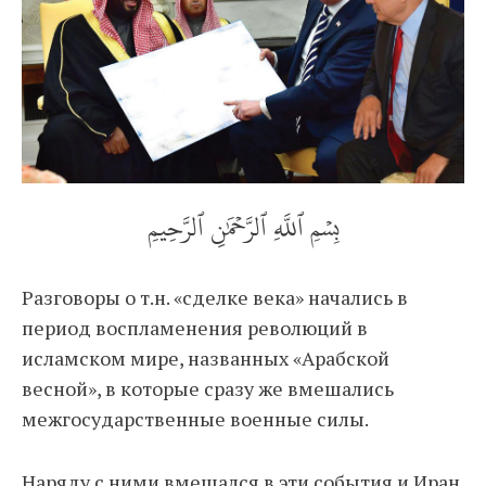
بِسۡمِ ٱللَّهِ ٱلرَّحۡمَٰنِ ٱلرَّحِيمِ
Разговоры о т.н. «сделке века» начались в
период воспламенения революций в
исламском мире, названных «Арабской
весной», в которые сразу же вмешались
межгосударственные военные силы.
Наряду с ними вмешался в эти события и Иран,