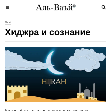
OFF CANVAS
№ 4
Хиджра и сознание
Каждый год с появлением полумесяца