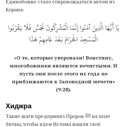
Единобожие стало сопровождаться аятом из
Корана:
يَا أَيُّهَا الَّذِينَ آمَنُوا إِنَّمَا الْمُشْرِكُونَ نَجَسٌ فَلَا يَقْرَبُوا
الْمَسْجِدَ الْحَرَامَ بَعْدَ عَامِهِمْ هَذَا
«О те, которые уверовали! Воистину,
многобожники являются нечистыми. И
пусть они после этого их года не
приближаются к Заповедной мечети»
(9:28).
Хиджра
Такие шаги предпринял Пророк ﷺ на поле
битвы, чтобы идеи Ислама нашли своё