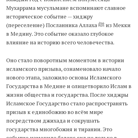
Мухаррама мусульмане вспоминают славное
историческое событие — хиджру
(переселение) Посланника Аллаха ﷺ из Мекки
в Медину. Это событие оказало глубокое
влияние на историю всего человечества.
Оно стало поворотным моментом в истории
исламского призыва, ознаменовало начало
нового этапа, заложило основы Исламского
Государства в Медине и олицетворило Ислам в
жизни общества и государства. После хиджры
Исламское Государство стало распространять
призыв к единобожию во всём мире
посредством джихада и сокрушать
государства многобожия и тирании. Это
событие изменило баланс сил не только в