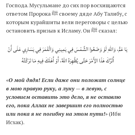
Господа. Мусульмане до сих пор восхищаются
ответом Пророка ﷺ своему дяде Абу Талибу, с
которым курайшиты вели переговоры с целью
остановить призыв к Исламу. Он ﷺ сказал:
يَا عَمُّ، وَاللهِ لَوْ وَضَعُوا الشَّمْسَ فِي يَمِينِي وَالْقَمَرَ فِي يَسَارِي عَلَى أَنْ
أَتْرُكَ هَذَا الأَمْرَ حَتَّى يُظْهِرَهُ اللهُ، أَوْ أَهْلَكَ فِيهِ مَا تَرَكْتُهُ
«
О мой дядя! Если даже они положат солнце
в мою правую руку, а луну — в левую, с
условием оставить это дело, я не оставлю
его, пока Аллах не завершит его полностью
или пока я не погибну на этом пути!
» (Ибн
Исхак).