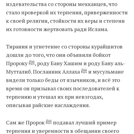
издевательства со стороны мекканцев, что
стало проверкой их терпения, приверженности
к своей религии, стойкости их веры и степени
их готовности жертвовать ради Ислама.
Тирания и угнетение со стороны курайшитов
дошли до того, что они объявили бойкот
Пророку ﷺ, роду Бану Хашим и роду Бану аль-
Мутталиб. Посланник Аллаха ﷺ и мусульмане
видели только беды от язычников, и всё это
время он призывал своих последователей к
терпению и утешал их при невзгодах,
описывая райские наслаждения.
Сам же Пророк ﷺ подавал лучший пример
терпения и уверенности в обещании своего