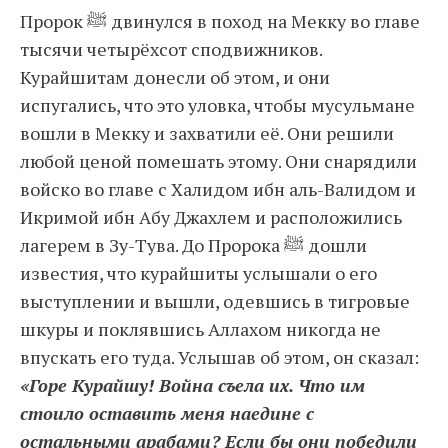
Пророк ﷺ двинулся в поход на Мекку во главе
тысячи четырёхсот сподвижников.
Курайшитам донесли об этом, и они
испугались, что это уловка, чтобы мусульмане
вошли в Мекку и захватили её. Они решили
любой ценой помешать этому. Они снарядили
войско во главе с Халидом ибн аль-Валидом и
Икримой ибн Абу Джахлем и расположились
лагерем в Зу-Тува. До Пророка ﷺ дошли
известия, что курайшиты услышали о его
выступлении и вышли, одевшись в тигровые
шкуры и поклявшись Аллахом никогда не
впускать его туда. Услышав об этом, он сказал:
«Горе Курайшу! Война съела их. Что им
стоило оставить меня наедине с
остальными арабами? Если бы они победили