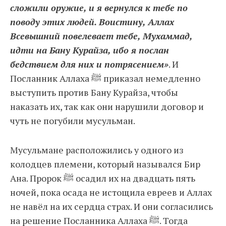
сложили оружие, и я вернулся к тебе по
поводу этих людей. Воистину, Аллах
Всевышний повелевает тебе, Мухаммад,
идти на Бану Курайза, ибо я послан
бедствием для них и потрясением»
. И
Посланник Аллаха ﷺ приказал немедленно
выступить против Бану Курайза, чтобы
наказать их, так как они нарушили договор и
чуть не погубили мусульман.
Мусульмане расположились у одного из
колодцев племени, который назывался Бир
Ана. Пророк ﷺ осадил их на двадцать пять
ночей, пока осада не истощила евреев и Аллах
не навёл на их сердца страх. И они согласились
на решение Посланника Аллаха ﷺ. Тогда