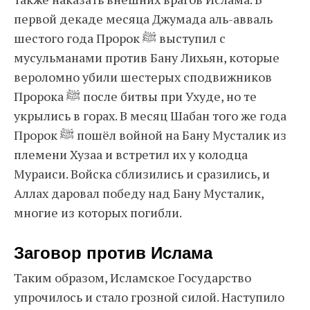
первой декаде месяца Джумада аль-авваль
шестого года Пророк ﷺ выступил с
мусульманами против Бану Лихьян, которые
вероломно убили шестерых сподвижников
Пророка ﷺ после битвы при Ухуде, но те
укрылись в горах. В месяц Шабан того же года
Пророк ﷺ пошёл войной на Бану Мусталик из
племени Хузаа и встретил их у колодца
Мураиси. Войска сблизились и сразились, и
Аллах даровал победу над Бану Мусталик,
многие из которых погибли.
Заговор против Ислама
Таким образом, Исламское Государство
упрочилось и стало грозной силой. Наступило