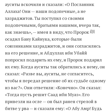
ауситы вскочили и сказали: «О Посланник
Аллаха! Они — наши подопечные, а не
хазраджитов. Ты поступил со своими
подопечными, братьями нашими, вчера так,
как знаешь», — имея в виду, что Пророк ﷺ
осадил Бану Кайнука, которые были
союзниками хазраджитов, и они согласились
на его решение, и Абдуллах ибн Убайй
попросил подарить их ему, и Пророк подарил
их ему. Когда ауситы так обратились к нему, он
сказал: «Разве вы, ауситы, не согласитесь,
чтобы я передал решение об их судьбе одному
из вас?». Они ответили: «Конечно». Он сказал:
«Тогда пусть решит Саад ибн Муаз». Его
привезли на осле — он был ранен стрелой в
битве у рва — и сказали ему: «О Абу Амр! Будь