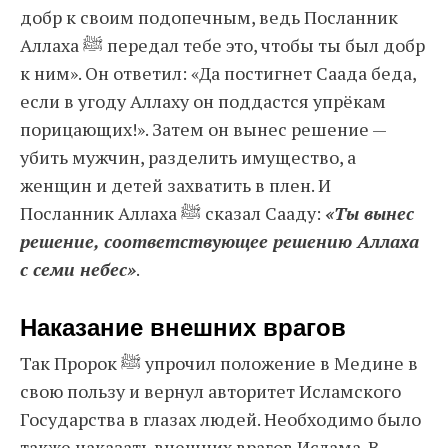
добр к своим подопечным, ведь Посланник
Аллаха ﷺ передал тебе это, чтобы ты был добр
к ним». Он ответил: «Да постигнет Саада беда,
если в угоду Аллаху он поддастся упрёкам
порицающих!». Затем он вынес решение —
убить мужчин, разделить имущество, а
женщин и детей захватить в плен. И
Посланник Аллаха ﷺ сказал Сааду:
«Ты вынес
решение, соответствующее решению Аллаха
с семи небес»
.
Наказание внешних врагов
Так Пророк ﷺ упрочил положение в Медине в
свою пользу и вернул авторитет Исламского
Государства в глазах людей. Необходимо было
также наказать внешних врагов Ислама. В