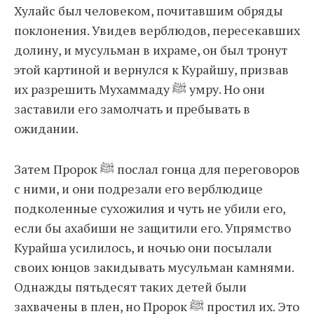
Хулайс был человеком, почитавшим обряды
поклонения. Увидев верблюдов, пересекавших
долину, и мусульман в ихраме, он был тронут
этой картиной и вернулся к Курайшу, призвав
их разрешить Мухаммаду ﷺ умру. Но они
заставили его замолчать и пребывать в
ожидании.
Затем Пророк ﷺ послал гонца для переговоров
с ними, и они подрезали его верблюдице
подколенные сухожилия и чуть не убили его,
если бы ахабиши не защитили его. Упрямство
Курайша усилилось, и ночью они посылали
своих юнцов закидывать мусульман камнями.
Однажды пятьдесят таких детей были
захвачены в плен, но Пророк ﷺ простил их. Это