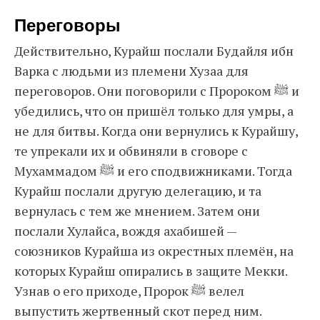
Переговоры
Действительно, Курайш послали Будайля ибн
Варка с людьми из племени Хузаа для
переговоров. Они поговорили с Пророком ﷺ и
убедились, что он пришёл только для умры, а
не для битвы. Когда они вернулись к Курайшу,
те упрекали их и обвиняли в сговоре с
Мухаммадом ﷺ и его сподвижниками. Тогда
Курайш послали другую делегацию, и та
вернулась с тем же мнением. Затем они
послали Хулайса, вождя ахабишей —
союзников Курайша из окрестных племён, на
которых Курайш опирались в защите Мекки.
Узнав о его приходе, Пророк ﷺ велел
выпустить жертвенный скот перед ним.