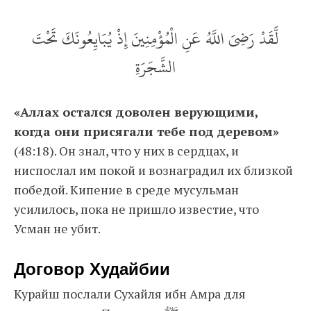
لَّقَدْ رَضِيَ اللَّهُ عَنِ الْمُؤْمِنِينَ إِذْ يُبَايِعُونَكَ تَحْتَ
الشَّجَرَةِ
«Аллах остался доволен верующими,
когда они присягали тебе под деревом»
(48:18). Он знал, что у них в сердцах, и
ниспослал им покой и вознаградил их близкой
победой. Кипение в среде мусульман
усилилось, пока не пришло известие, что
Усман не убит.
Договор Худайбии
Курайш послали Сухайля ибн Амра для