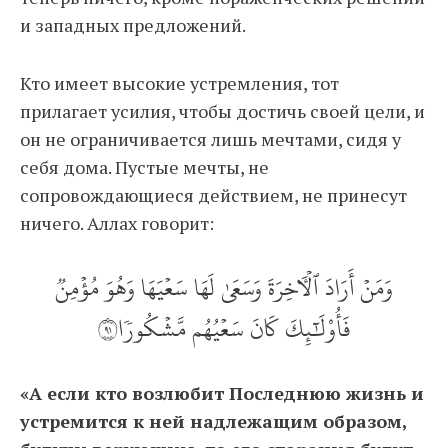
и западных предложений.
Кто имеет высокие устремления, тот
прилагает усилия, чтобы достичь своей цели, и
он не ограничивается лишь мечтами, сидя у
себя дома. Пустые мечты, не
сопровождающиеся действием, не принесут
ничего. Аллах говорит:
وَمَنۡ أَرَادَ ٱلۡأٓخِرَةَ وَسَعَىٰ لَهَا سَعۡيَهَا وَهُوَ مُؤۡمِنٞ
فَأُوْلَٰٓئِكَ كَانَ سَعۡيُهُم مَّشۡكُورٗا١٩
«А если кто возлюбит Последнюю жизнь и
устремится к ней надлежащим образом,