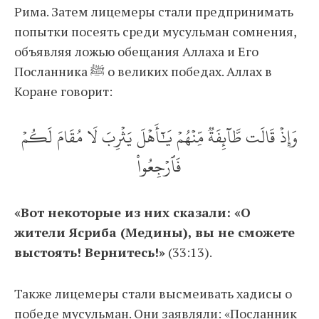
Рима. Затем лицемеры стали предпринимать
попытки посеять среди мусульман сомнения,
объявляя ложью обещания Аллаха и Его
Посланника ﷺ о великих победах. Аллах в
Коране говорит:
وَإِذۡ قَالَت طَّآئِفَةٞ مِّنۡهُمۡ يَٰٓأَهۡلَ يَثۡرِبَ لَا مُقَامَ لَكُمۡ
فَٱرۡجِعُواْ
«Вот некоторые из них сказали: «О
жители Ясриба (Медины), вы не сможете
выстоять! Вернитесь!»
(33:13).
Также лицемеры стали высмеивать хадисы о
победе мусульман. Они заявляли: «Посланник