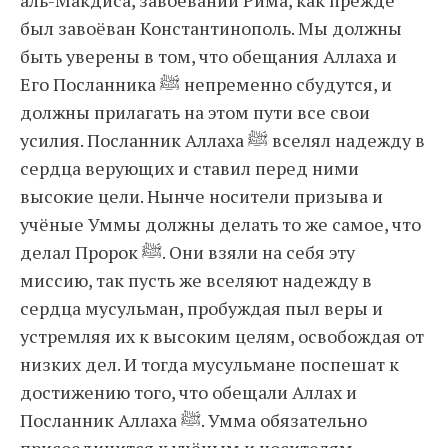
аль-Макдиса, завоевании Рима, как прежде
был завоёван Константинополь. Мы должны
быть уверены в том, что обещания Аллаха и
Его Посланника ﷺ непременно сбудутся, и
должны прилагать на этом пути все свои
усилия. Посланник Аллаха ﷺ вселял надежду в
сердца верующих и ставил перед ними
высокие цели. Нынче носители призыва и
учёные Уммы должны делать то же самое, что
делал Пророк ﷺ. Они взяли на себя эту
миссию, так пусть же вселяют надежду в
сердца мусульман, пробуждая пыл веры и
устремляя их к высоким целям, освобождая от
низких дел. И тогда мусульмане поспешат к
достижению того, что обещали Аллах и
Посланник Аллаха ﷺ. Умма обязательно