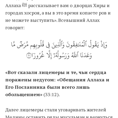
Аллаха ﷺ рассказывает вам о дворцах Хиры и
городах хосроя, а вы в это время копаете ров и
не можете выступить». Всевышний Аллах
говорит:
وَإِذۡ يَقُولُ ٱلۡمُنَٰفِقُونَ وَٱلَّذِينَ فِي قُلُوبِهِم مَّرَضٞ مَّا
وَعَدَنَا ٱللَّهُ وَرَسُولُهُۥٓ إِلَّا غُرُورٗا١٢
«Вот сказали лицемеры и те, чьи сердца
поражены недугом: «Обещания Аллаха и
Его Посланника были всего лишь
обольщением»
(33:12).
Далее лицемеры стали уговаривать жителей
Медины оставить ряды мусульман и вернуться