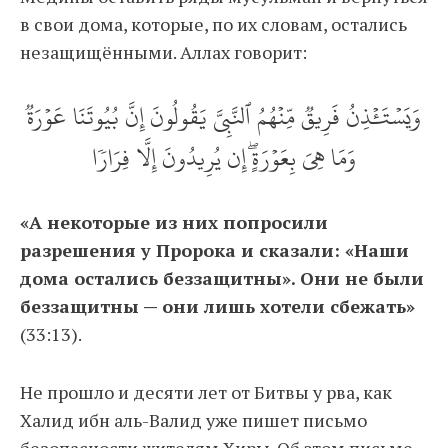
в свои дома, которые, по их словам, остались
незащищёнными. Аллах говорит:
وَيَسۡتَ‍ٔۡذِنُ فَرِيقٞ مِّنۡهُمُ ٱلنَّبِيَّ يَقُولُونَ إِنَّ بُيُوتَنَا عَوۡرَةٞ
وَمَا هِيَ بِعَوۡرَةٍۖ إِن يُرِيدُونَ إِلَّا فِرَارٗا
«А некоторые из них попросили
разрешения у Пророка и сказали: «Наши
дома остались беззащитны». Они не были
беззащитны — они лишь хотели сбежать»
(33:13).
Не прошло и десяти лет от Битвы у рва, как
Халид ибн аль-Валид уже пишет письмо