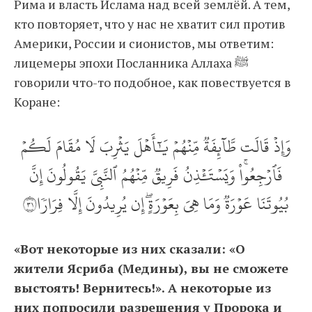
Рима и власть Ислама над всей землёй. А тем,
кто повторяет, что у нас не хватит сил против
Америки, России и сионистов, мы ответим:
лицемеры эпохи Посланника Аллаха ﷺ
говорили что-то подобное, как повествуется в
Коране:
وَإِذۡ قَالَت طَّآئِفَةٞ مِّنۡهُمۡ يَٰٓأَهۡلَ يَثۡرِبَ لَا مُقَامَ لَكُمۡ
فَٱرۡجِعُواْۚ وَيَسۡتَ‍ٔۡذِنُ فَرِيقٞ مِّنۡهُمُ ٱلنَّبِيَّ يَقُولُونَ إِنَّ
بُيُوتَنَا عَوۡرَةٞ وَمَا هِيَ بِعَوۡرَةٍۖ إِن يُرِيدُونَ إِلَّا فِرَارٗا١٣
«Вот некоторые из них сказали: «О
жители Ясриба (Медины), вы не сможете
выстоять! Вернитесь!». А некоторые из
них попросили разрешения у Пророка и