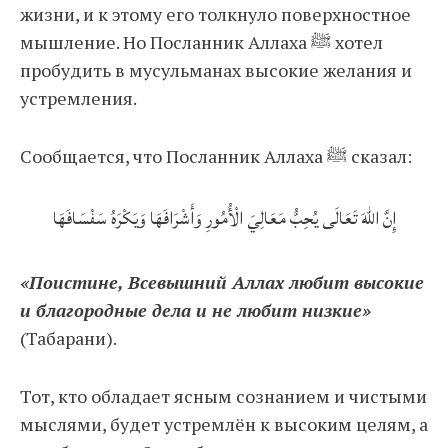
жизни, и к этому его толкнуло поверхностное
мышление. Но Посланник Аллаха ﷺ хотел
пробудить в мусульманах высокие желания и
устремления.
Сообщается, что Посланник Аллаха ﷺ сказал:
إِنَّ اللهَ تَعَالَى يُحِبُّ مَعَالِيَ الْأُمُورِ وَأَشْرَافَهَا وَيَكْرَهُ سَفْسَافَهَا
«Поистине, Всевышний Аллах любит высокие
и благородные дела и не любит низкие»
(Табарани).
Тот, кто обладает ясным сознанием и чистыми
мыслями, будет устремлён к высоким целям, а