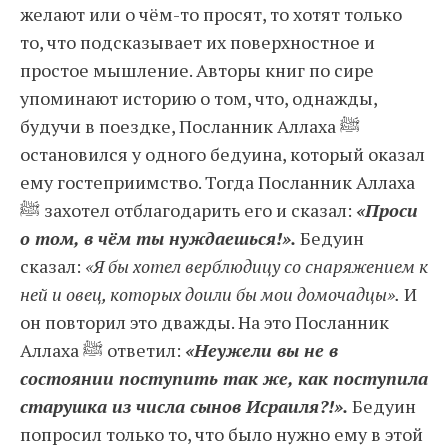
желают или о чём-то просят, то хотят только
то, что подсказывает их поверхностное и
простое мышление. Авторы книг по сире
упоминают историю о том, что, однажды,
будучи в поездке, Посланник Аллаха ﷺ
остановился у одного бедуина, который оказал
ему гостеприимство. Тогда Посланник Аллаха
ﷺ захотел отблагодарить его и сказал:
«Проси
о том, в чём ты нуждаешься!».
Бедуин
сказал:
«Я бы хотел верблюдицу со снаряжением к
ней и овец, которых доили бы мои домочадцы».
И
он повторил это дважды. На это Посланник
Аллаха ﷺ ответил:
«Неужели вы не в
состоянии поступить так же, как поступила
старушка из числа сынов Исраиля?!».
Бедуин
попросил только то, что было нужно ему в этой