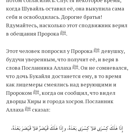
потом согласились. Спустя некоторое время,
когда Шувайль оставил её, она выкупила сама
себя и освободилась. Дорогие братья!
Вдумайтесь, насколько этот сподвижник верил
в обещания Пророка ﷺ.
Этот человек попросил у Пророка ﷺ девушку,
будучи уверенным, что получит её, и веря в
слова Посланника Аллаха ﷺ. Он не сомневался,
что дочь Букайля достанется ему, в то время
как лицемеры смеялись над верующими и
Пророком ﷺ, когда он сообщил, что видел
дворцы Хиры и города хосроя. Посланник
Аллаха ﷺ сказал:
إِذَا هَلَكَ كِسْرَى فلا كِسْرَى بَعْدَهُ، وإذَا هَلَكَ قَيْصَرُ فلا قَيْصَرَ بَعْدَهُ،