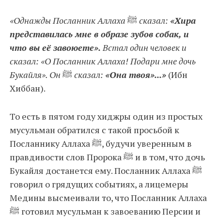
«Однажды Посланник Аллаха
ﷺ
сказал:
«Хира
представилась мне в образе зубов собак, и
что вы её завоюете».
Встал один человек и
сказал: «О Посланник Аллаха! Подари мне дочь
Букайля». Он
ﷺ
сказал:
«Она твоя»...»
(Ибн
Хиббан).
То есть в пятом году хиджры один из простых
мусульман обратился с такой просьбой к
Посланнику Аллаха ﷺ, будучи уверенным в
правдивости слов Пророка ﷺ и в том, что дочь
Букайля достанется ему. Посланник Аллаха ﷺ
говорил о грядущих событиях, а лицемеры
Медины высмеивали то, что Посланник Аллаха
ﷺ готовил мусульман к завоеванию Персии и