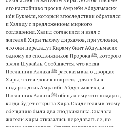
безопасности жителям Хиры. Об этом письме
его настойчиво просил Амр ибн Абдульмасих
ибн Букайля, который впоследствии обратился
к Халиду с предложением мирного
соглашения. Халид согласился и взял с
жителей Хиры тысячу дирхамов, при условии,
что они передадут Кираму бинт Абдульмасих
одному из сподвижников Пророка ﷺ, которого
звали Шувайль. Сообщается, что когда
Посланник Аллаха ﷺ рассказывал о дворцах
Хиры, этот человек попросил для себя в
подарок дочь Амра ибн Абдульмасиха, и
Посланник Аллаха ﷺ обещал ему этот подарок,
когда будет открыта Хира. Свидетелями этому
обещанию были два сподвижника. Сначала
жители Хиры отказались передавать её, но