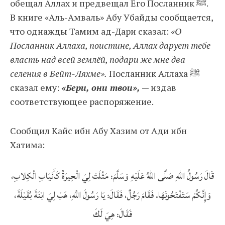
обещал Аллах и предвещал Его Посланник ﷺ.
В книге «Аль-Амваль» Абу Убайды сообщается,
что однажды Тамим ад-Дари сказал:
«О
Посланник Аллаха, поистине, Аллах дарует тебе
власть над всей землёй, подари же мне два
селения в Бейт-Ляхме».
Посланник Аллаха ﷺ
сказал ему:
«Бери, они твои»,
— издав
соответствующее распоряжение.
Сообщил Кайс ибн Абу Хазим от Ади ибн
Хатима:
قَالَ رَسُولُ اللهِ صَلَّى اللهُ عَلَيْهِ وَسَلَّمَ: مَثُلَتْ لِيَ الْحِيرَةُ كَأَنْيَابِ الْكِلابِ،
وَإِنَّكُمْ سَتَفْتَحُونَهَا. فَقَامَ رَجُلٌ، فَقَالَ: يَا رَسُولَ اللَّهِ، هَبْ لِيَ ابْنَةَ بُقَيْلَةَ،
فَقَالَ: هِيَ لَكَ