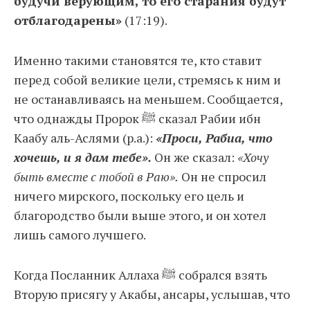
будучи верующим, то его старания будут
отблагодарены»
(17:19).
Именно такими становятся те, кто ставит
перед собой великие цели, стремясь к ним и
не останавливаясь на меньшем. Сообщается,
что однажды Пророк ﷺ сказал Рабии ибн
Каабу аль-Аслями (р.а.):
«Проси, Рабиа, что
хочешь, и я дам тебе».
Он же сказал:
«Хочу
быть вместе с тобой в Раю».
Он не спросил
ничего мирского, поскольку его цель и
благородство были выше этого, и он хотел
лишь самого лучшего.
Когда Посланник Аллаха ﷺ собрался взять
Вторую присягу у Акабы, ансары, услышав, что