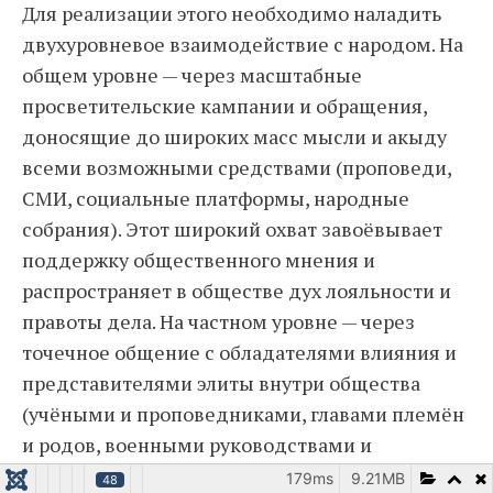
Для реализации этого необходимо наладить
двухуровневое взаимодействие с народом. На
общем уровне — через масштабные
просветительские кампании и обращения,
доносящие до широких масс мысли и акыду
всеми возможными средствами (проповеди,
СМИ, социальные платформы, народные
собрания). Этот широкий охват завоёвывает
поддержку общественного мнения и
распространяет в обществе дух лояльности и
правоты дела. На частном уровне — через
точечное общение с обладателями влияния и
представителями элиты внутри общества
(учёными и проповедниками, главами племён
и родов, военными руководствами и
местными командирами силовых структур,
179ms
9.21MB
48