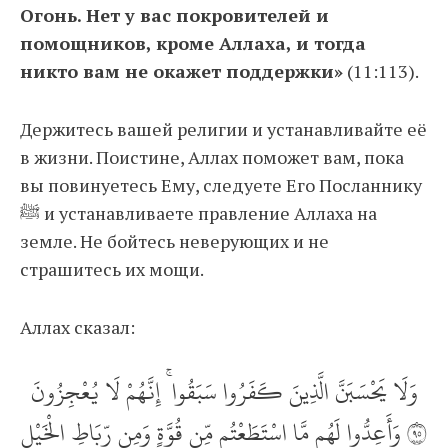
Огонь. Нет у вас покровителей и
помощников, кроме Аллаха, и тогда
никто вам не окажет поддержки»
(11:113).
Держитесь вашей религии и устанавливайте её
в жизни. Поистине, Аллах поможет вам, пока
вы повинуетесь Ему, следуете Его Посланнику
ﷺ и устанавливаете правление Аллаха на
земле. Не бойтесь неверующих и не
страшитесь их мощи.
Аллах сказал:
وَلَا يَحْسَبَنَّ الَّذِينَ كَفَرُوا سَبَقُوا ۚ إِنَّهُمْ لَا يُعْجِزُونَ
‎٥٩‏ وَأَعِدُّوا لَهُم مَّا اسْتَطَعْتُم مِّن قُوَّةٍ وَمِن رِّبَاطِ الْخَيْلِ