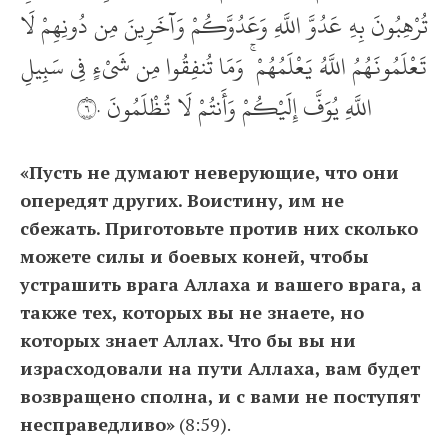
تُرْهِبُونَ بِهِ عَدُوَّ اللَّهِ وَعَدُوَّكُمْ وَآخَرِينَ مِن دُونِهِمْ لَا
تَعْلَمُونَهُمُ اللَّهُ يَعْلَمُهُمْ ۚ وَمَا تُنفِقُوا مِن شَيْءٍ فِي سَبِيلِ
اللَّهِ يُوَفَّ إِلَيْكُمْ وَأَنتُمْ لَا تُظْلَمُونَ ‎٦٠
«Пусть не думают неверующие, что они
опередят других. Воистину, им не
сбежать. Приготовьте против них сколько
можете силы и боевых коней, чтобы
устрашить врага Аллаха и вашего врага, а
также тех, которых вы не знаете, но
которых знает Аллах. Что бы вы ни
израсходовали на пути Аллаха, вам будет
возвращено сполна, и с вами не поступят
несправедливо»
(8:59).