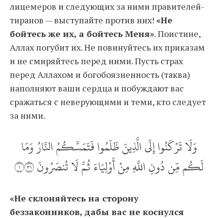
лицемеров и следующих за ними правителей-
тиранов — выступайте против них!
«Не
бойтесь же их, а бойтесь Меня»
. Поистине,
Аллах погубит их. Не повинуйтесь их приказам
и не смиряйтесь перед ними. Пусть страх
перед Аллахом и богобоязненность (таква)
наполняют ваши сердца и побуждают вас
сражаться с неверующими и теми, кто следует
за ними.
وَلَا تَرْكَنُوا إِلَى الَّذِينَ ظَلَمُوا فَتَمَسَّكُمُ النَّارُ وَمَا
لَكُم مِّن دُونِ اللَّهِ مِنْ أَوْلِيَاءَ ثُمَّ لَا تُنصَرُونَ ‎١١٣
«Не склоняйтесь на сторону
беззаконников, дабы вас не коснулся