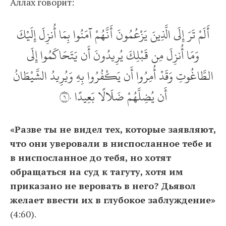
Аллах говорит:
أَلَمْ تَرَ إِلَى الَّذِينَ يَزْعُمُونَ أَنَّهُمْ آمَنُوا بِمَا أُنزِلَ إِلَيْكَ
وَمَا أُنزِلَ مِن قَبْلِكَ يُرِيدُونَ أَن يَتَحَاكَمُوا إِلَى
الطَّاغُوتِ وَقَدْ أُمِرُوا أَن يَكْفُرُوا بِهِ وَيُرِيدُ الشَّيْطَانُ
أَن يُضِلَّهُمْ ضَلَالًا بَعِيدًا ٦٠
«Разве ты не видел тех, которые заявляют,
что они уверовали в ниспосланное тебе и
в ниспосланное до тебя, но хотят
обращаться на суд к тагуту, хотя им
приказано не веровать в него? Дьявол
желает ввести их в глубокое заблуждение»
(4:60).