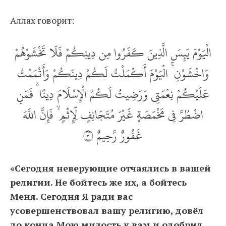
Аллах говорит:
الْيَوْمَ يَئِسَ الَّذِينَ كَفَرُوا مِن دِينِكُمْ فَلَا تَخْشَوْهُمْ
وَاخْشَوْنِ ۚ الْيَوْمَ أَكْمَلْتُ لَكُمْ دِينَكُمْ وَأَتْمَمْتُ
عَلَيْكُمْ نِعْمَتِي وَرَضِيتُ لَكُمُ الْإِسْلَامَ دِينًا ۚ فَمَنِ
اضْطُرَّ فِي مَخْمَصَةٍ غَيْرَ مُتَجَانِفٍ لِّإِثْمٍ ۙ فَإِنَّ اللَّهَ
غَفُورٌ رَّحِيمٌ ‎٣
«Сегодня неверующие отчаялись в вашей
религии. Не бойтесь же их, а бойтесь
Меня. Сегодня Я ради вас
усовершенствовал вашу религию, довёл
до конца Мою милость к вам и одобрил