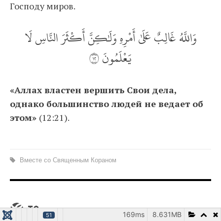
Господу миров.
وَاللَّهُ غَالِبٌ عَلَىٰ أَمْرِهِ وَلَٰكِنَّ أَكْثَرَ النَّاسِ لَا
يَعْلَمُونَ ٢١
«Аллах властен вершить Свои дела,
однако большинство людей не ведает об
этом»
(12:21).
Вместе со Священным Кораном
169ms
8.631MB
51