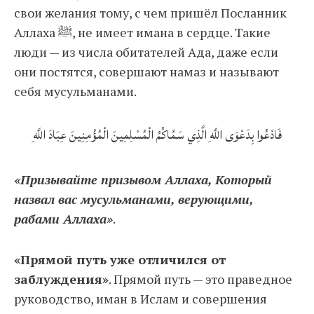
свои желания тому, с чем пришёл Посланник
Аллаха ﷺ, не имеет имана в сердце. Такие
люди — из числа обитателей Ада, даже если
они постятся, совершают намаз и называют
себя мусульманами.
فَادْعُوا بِدَعْوَى اللَّهِ الَّذِي سَمَّاكُمُ الْمُسْلِمِينَ الْمُؤْمِنِينَ عِبَادَ اللَّهِ
«Призывайте призывом Аллаха, Который
назвал вас мусульманами, верующими,
рабами Аллаха»
.
«Прямой путь уже отличился от
заблуждения»
. Прямой путь — это праведное
руководство, иман в Ислам и совершения