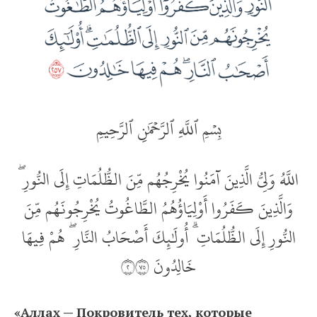
بِسۡمِ ٱللَّهِ ٱلرَّحۡمَٰنِ ٱلرَّحِيمِ
اللَّهُ وَلِيُّ الَّذِينَ آمَنُوا يُخْرِجُهُم مِّنَ الظُّلُمَاتِ إِلَى النُّورِ ۖ
وَالَّذِينَ كَفَرُوا أَوْلِيَاؤُهُمُ الطَّاغُوتُ يُخْرِجُونَهُم مِّنَ
النُّورِ إِلَى الظُّلُمَاتِ ۗ أُولَٰئِكَ أَصْحَابُ النَّارِ ۖ هُمْ فِيهَا
خَالِدُونَ ‎٢٥٧
«Аллах — Покровитель тех, которые