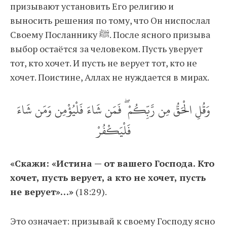
призывают установить Его религию и
выносить решения по тому, что Он ниспослал
Своему Посланнику ﷺ. После ясного призыва
выбор остаётся за человеком. Пусть уверует
тот, кто хочет. И пусть не верует тот, кто не
хочет. Поистине, Аллах не нуждается в мирах.
وَقُلِ الْحَقُّ مِن رَّبِّكُمْ ۖ فَمَن شَاءَ فَلْيُؤْمِن وَمَن شَاءَ
فَلْيَكْفُرْ
«Скажи: «Истина — от вашего Господа. Кто
хочет, пусть верует, а кто не хочет, пусть
не верует»…»
(18:29).
Это означает: призывай к своему Господу ясно