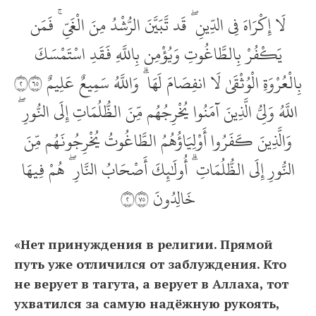
لَا إِكْرَاهَ فِي الدِّينِ ۖ قَد تَّبَيَّنَ الرُّشْدُ مِنَ الْغَيِّ ۚ فَمَن
يَكْفُرْ بِالطَّاغُوتِ وَيُؤْمِن بِاللَّهِ فَقَدِ اسْتَمْسَكَ
بِالْعُرْوَةِ الْوُثْقَىٰ لَا انفِصَامَ لَهَا ۗ وَاللَّهُ سَمِيعٌ عَلِيمٌ ‎٢٥٦
اللَّهُ وَلِيُّ الَّذِينَ آمَنُوا يُخْرِجُهُم مِّنَ الظُّلُمَاتِ إِلَى النُّورِ ۖ
وَالَّذِينَ كَفَرُوا أَوْلِيَاؤُهُمُ الطَّاغُوتُ يُخْرِجُونَهُم مِّنَ
النُّورِ إِلَى الظُّلُمَاتِ ۗ أُولَٰئِكَ أَصْحَابُ النَّارِ ۖ هُمْ فِيهَا
خَالِدُونَ ‎٢٥٧
«Нет принуждения в религии. Прямой
путь уже отличился от заблуждения. Кто
не верует в тагута, а верует в Аллаха, тот
ухватился за самую надёжную рукоять,