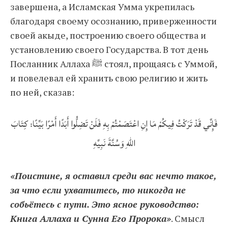
завершена, а Исламская Умма укрепилась
благодаря своему осознанию, приверженности
своей акыде, построению своего общества и
установлению своего Государства. В тот день
Посланник Аллаха ﷺ стоял, прощаясь с Уммой,
и повелевал ей хранить свою религию и жить
по ней, сказав:
فَإِنِّي قَدْ تَرَكْتُ فِيكُمْ مَا إِنِ اعْتَصَمْتُمْ بِهِ فَلَنْ تَضِلُّوا أَبَدًا أَمْرًا بَيِّنًا: كِتَابَ
اللهِ وَسُنَّةَ نَبِيِّهِ
«Поистине, я оставил среди вас нечто такое,
за что если ухватитесь, то никогда не
собьётесь с пути. Это ясное руководство:
Книга Аллаха и Сунна Его Пророка»
. Смысл