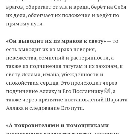
врагов, оберегает от зла и вреда, берёт на Себя
их дела, облегчает их положение и ведёт по
прямому пути.
«
Он выводит их из мраков к свету
»
— то
есть выводит их из мрака неверия,
невежества, сомнений и растерянности, а
также из подчинения тагутам и их законам, к
свету Ислама, имана, убеждённости и
спокойствия сердца. Это происходит через
подчинение Аллаху и Его Посланнику ﷺ, а
также через принятие постановлений Шариата
Аллаха и следование Его пути.
«А покровителями и помощниками
неверующих являются тагуты,
которые