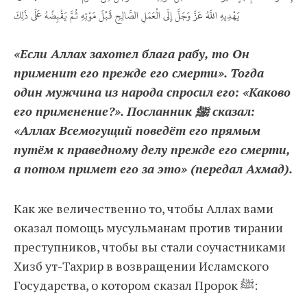
يَهْدِيهِ اللَّهُ عَزَّ وَجَلَّ إِلَى الْعَمَلِ الصَّالِحِ قَبْلَ مَوْتِهِ ثُمَّ يَقْبِضُهُ عَلَى ذَلِكَ
«Если Аллах захотел блага рабу, то Он
применит его прежде его смерти». Тогда
один мужчина из народа спросил его: «Каково
его применение?». Посланник ﷺ сказал:
«Аллах Всемогущий поведёт его прямым
путём к праведному делу прежде его смерти,
а потом примет его за это» (передал Ахмад).
Как же величественно то, чтобы Аллах вами
оказал помощь мусульманам против тирании
преступников, чтобы вы стали соучастниками
Хизб ут-Тахрир в возвращении Исламского
Государства, о котором сказал Пророк ﷺ: