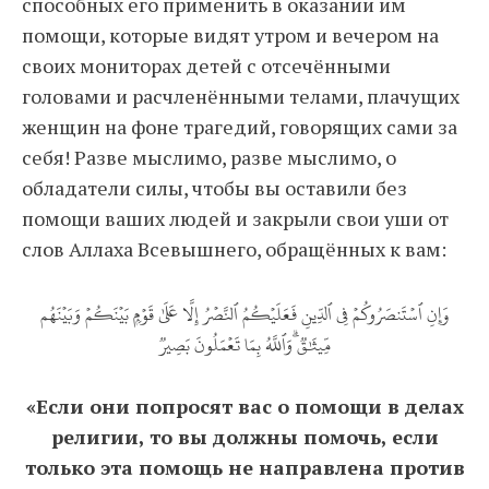
способных его применить в оказании им
помощи, которые видят утром и вечером на
своих мониторах детей с отсечёнными
головами и расчленёнными телами, плачущих
женщин на фоне трагедий, говорящих сами за
себя! Разве мыслимо, разве мыслимо, о
обладатели силы, чтобы вы оставили без
помощи ваших людей и закрыли свои уши от
слов Аллаха Всевышнего, обращённых к вам:
وَإِنِ ٱسۡتَنصَرُوكُمۡ فِي ٱلدِّينِ فَعَلَيۡكُمُ ٱلنَّصۡرُ إِلَّا عَلَىٰ قَوۡمِۢ بَيۡنَكُمۡ وَبَيۡنَهُم
مِّيثَٰقٞۗ وَٱللَّهُ بِمَا تَعۡمَلُونَ بَصِيرٞ
«Если они попросят вас о помощи в делах
религии, то вы должны помочь, если
только эта помощь не направлена против