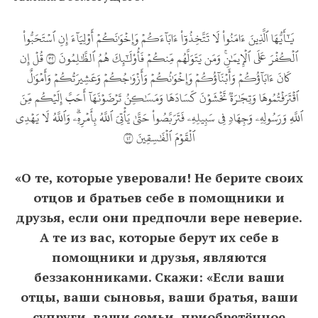
يَٰٓأَيُّهَا ٱلَّذِينَ ءَامَنُواْ لَا تَتَّخِذُوٓاْ ءَابَآءَكُمۡ وَإِخۡوَٰنَكُمۡ أَوۡلِيَآءَ إِنِ ٱسۡتَحَبُّواْ
ٱلۡكُفۡرَ عَلَى ٱلۡإِيمَٰنِۚ وَمَن يَتَوَلَّهُم مِّنكُمۡ فَأُوْلَٰٓئِكَ هُمُ ٱلظَّٰلِمُونَ ٢٣ قُلۡ إِن
كَانَ ءَابَآؤُكُمۡ وَأَبۡنَآؤُكُمۡ وَإِخۡوَٰنُكُمۡ وَأَزۡوَٰجُكُمۡ وَعَشِيرَتُكُمۡ وَأَمۡوَٰلٌ
ٱقۡتَرَفۡتُمُوهَا وَتِجَٰرَةٞ تَخۡشَوۡنَ كَسَادَهَا وَمَسَٰكِنُ تَرۡضَوۡنَهَآ أَحَبَّ إِلَيۡكُم مِّنَ
ٱللَّهِ وَرَسُولِهِۦ وَجِهَادٖ فِي سَبِيلِهِۦ فَتَرَبَّصُواْ حَتَّىٰ يَأۡتِيَ ٱللَّهُ بِأَمۡرِهِۦۗ وَٱللَّهُ لَا يَهۡدِي
ٱلۡقَوۡمَ ٱلۡفَٰسِقِينَ ٢٤
«О те, которые уверовали! Не берите своих
отцов и братьев себе в помощники и
друзья, если они предпочли вере неверие.
А те из вас, которые берут их себе в
помощники и друзья, являются
беззаконниками. Скажи: «Если ваши
отцы, ваши сыновья, ваши братья, ваши
супруги, ваши семьи, приобретённое