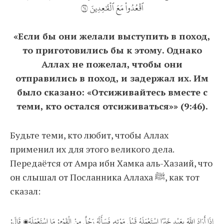
ٱقۡعُدُواْ مَعَ ٱلۡقَٰعِدِينَ ٤٦
«Если бы они желали выступить в поход,
то приготовились бы к этому. Однако
Аллах не пожелал, чтобы они
отправились в поход, и задержал их. Им
было сказано: «Отсиживайтесь вместе с
теми, кто остался отсиживаться»» (9:46).
Будьте теми, кто любит, чтобы Аллах
применил их для этого великого дела.
Передаётся от Амра ибн Хамка аль-Хазаий, что
он слышал от Посланника Аллаха ﷺ, как тот
сказал:
إِذَا أَرَادَ اللَّهُ بِعَبْدٍ خَيْرًا اسْتَعْمَلَهُ قَبْلَ مَوْتِهِ. فَسَأَلَهُ رَجُلٌ مِنْ الْقَوْمِ: مَا اسْتَعْمَلَهُ؟ قَالَ: