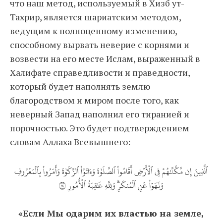
что наш метод, используемый в Хизб ут-
Тахрир, является шариатским методом,
ведущим к полноценному изменению,
способному вырвать неверие с корнями и
возвести на его месте Ислам, выраженный в
Халифате справедливости и праведности,
который будет наполнять землю
благородством и миром после того, как
неверный Запад наполнил его тиранией и
порочностью. Это будет подтверждением
словам Аллаха Всевышнего:
ٱلَّذِينَ إِن مَّكَّنَّٰهُمۡ فِي ٱلۡأَرۡضِ أَقَامُواْ ٱلصَّلَوٰةَ وَءَاتَوُاْ ٱلزَّكَوٰةَ وَأَمَرُواْ بِٱلۡمَعۡرُوفِ
وَنَهَوۡاْ عَنِ ٱلۡمُنكَرِۗ وَلِلَّهِ عَٰقِبَةُ ٱلۡأُمُورِ ٤١
«Если Мы одарим их властью на земле,