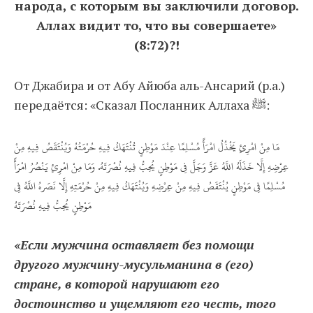
народа, с которым вы заключили договор.
Аллах видит то, что вы совершаете»
(8:72)?!
От Джабира и от Абу Айюба аль-Ансарий (р.а.)
передаётся: «Сказал Посланник Аллаха ﷺ:
مَا مِنْ امْرِئٍ يَخْذُلُ امْرَأً مُسْلِمًا عِنْدَ مَوْطِنٍ تُنْتَهَكُ فِيهِ حُرْمَتُهُ وَيُنْتَقَصُ فِيهِ مِنْ
عِرْضِهِ إِلَّا خَذَلَهُ اللَّهُ عَزَّ وَجَلَّ فِي مَوْطِنٍ يُحِبُّ فِيهِ نُصْرَتَهُ. وَمَا مِنْ امْرِئٍ يَنْصُرُ امْرَأً
مُسْلِمًا فِي مَوْطِنٍ يُنْتَقَصُ فِيهِ مِنْ عِرْضِهِ وَيُنْتَهَكُ فِيهِ مِنْ حُرْمَتِهِ إِلَّا نَصَرهُ اللَّهُ فِي
مَوْطِنٍ يُحِبُّ فِيهِ نُصْرَتَهُ
«Если мужчина оставляет без помощи
другого мужчину-мусульманина в (его)
стране, в которой нарушают его
достоинство и ущемляют его честь, того