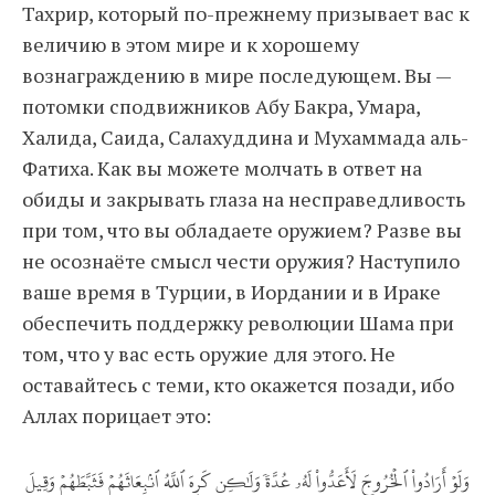
Тахрир, который по-прежнему призывает вас к
величию в этом мире и к хорошему
вознаграждению в мире последующем. Вы —
потомки сподвижников Абу Бакра, Умара,
Халида, Саида, Салахуддина и Мухаммада аль-
Фатиха. Как вы можете молчать в ответ на
обиды и закрывать глаза на несправедливость
при том, что вы обладаете оружием? Разве вы
не осознаёте смысл чести оружия? Наступило
ваше время в Турции, в Иордании и в Ираке
обеспечить поддержку революции Шама при
том, что у вас есть оружие для этого. Не
оставайтесь с теми, кто окажется позади, ибо
Аллах порицает это:
وَلَوۡ أَرَادُواْ ٱلۡخُرُوجَ لَأَعَدُّواْ لَهُۥ عُدَّةٗ وَلَٰكِن كَرِهَ ٱللَّهُ ٱنۢبِعَاثَهُمۡ فَثَبَّطَهُمۡ وَقِيلَ