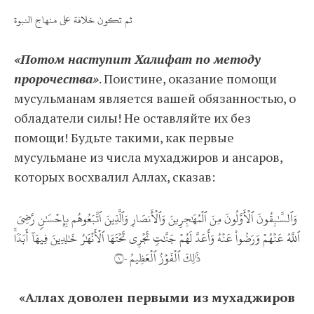
ثم تكون خلافة على منهاج النبوة
«Потом наступит Халифат по методу
пророчества»
. Поистине, оказание помощи
мусульманам является вашей обязанностью, о
обладатели силы! Не оставляйте их без
помощи! Будьте такими, как первые
мусульмане из числа мухаджиров и ансаров,
которых восхвалил Аллах, сказав:
وَٱلسَّٰبِقُونَ ٱلۡأَوَّلُونَ مِنَ ٱلۡمُهَٰجِرِينَ وَٱلۡأَنصَارِ وَٱلَّذِينَ ٱتَّبَعُوهُم بِإِحۡسَٰنٖ رَّضِيَ
ٱللَّهُ عَنۡهُمۡ وَرَضُواْ عَنۡهُ وَأَعَدَّ لَهُمۡ جَنَّٰتٖ تَجۡرِي تَحۡتَهَا ٱلۡأَنۡهَٰرُ خَٰلِدِينَ فِيهَآ أَبَدٗاۚ
ذَٰلِكَ ٱلۡفَوۡزُ ٱلۡعَظِيمُ ١٠٠
«Аллах доволен первыми из мухаджиров