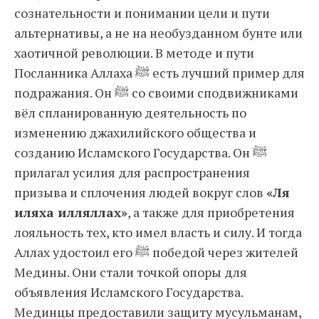
сознательности и понимании цели и пути
альтернативы, а не на необузданном бунте или
хаотичной революции. В методе и пути
Посланника Аллаха ﷺ есть лучший пример для
подражания. Он ﷺ со своими сподвижниками
вёл спланированную деятельность по
изменению джахилийского общества и
созданию Исламского Государства. Он ﷺ
прилагал усилия для распространения
призыва и сплочения людей вокруг слов
«Ля
иляха илляллах»
, а также для приобретения
лояльность тех, кто имел власть и силу. И тогда
Аллах удостоил его ﷺ победой через жителей
Медины. Они стали точкой опоры для
объявления Исламского Государства.
Мединцы предоставили защиту мусульманам,