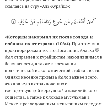
ссылаясь на суру «Аль-Курайш»:
ٱلَّذِيٓ أَطۡعَمَهُم مِّن جُوعٖ وَءَامَنَهُم مِّنۡ خَوۡفِۢ ٤
«Который накормил их после голода и
избавил их от страха» (106:4)
. При этом они
проигнорировали то, что Посланник Аллаха ﷺ
был отправлен к курайшитам, находившимся в
безопасности, а также в состоянии
политической и экономической стабильности.
Однако несение призыва было важнее всего,
что привело к столкновению с
господствующей верхушкой джахилийского
общества, а также к блокаде мусульман в
Мекке, преследованиям, испытаниям голодом