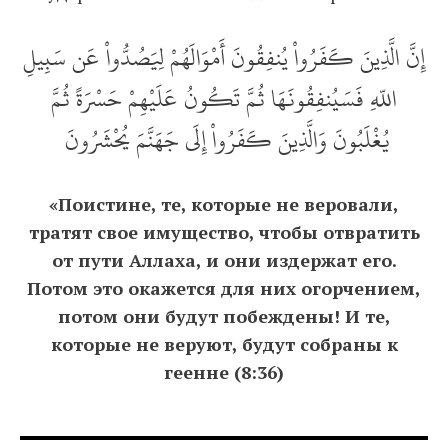
إِنَّ الَّذِينَ كَفَرُواْ يُنفِقُونَ أَمْوَالَهُمْ لِيَصُدُّواْ عَن سَبِيلِ
اللّهِ فَسَيُنفِقُونَهَا ثُمَّ تَكُونُ عَلَيْهِمْ حَسْرَةً ثُمَّ
يُغْلَبُونَ وَالَّذِينَ كَفَرُواْ إِلَى جَهَنَّمَ يُحْشَرُونَ
«Поистине, те, которые не веровали,
тратят свое имущество, чтобы отвратить
от пути Аллаха, и они издержат его.
Потом это окажется для них огорчением,
потом они будут побеждены! И те,
которые не веруют, будут собраны к
геенне (8:36)