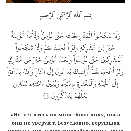
بِسۡمِ ٱللَّهِ ٱلرَّحۡمَٰنِ ٱلرَّحِيمِ
وَلَا تَنكِحُواْ ٱلۡمُشۡرِكَٰتِ حَتَّىٰ يُؤۡمِنَّۚ وَلَأَمَةٞ مُّؤۡمِنَةٌ
خَيۡرٞ مِّن مُّشۡرِكَةٖ وَلَوۡ أَعۡجَبَتۡكُمۡۗ وَلَا تُنكِحُواْ
ٱلۡمُشۡرِكِينَ حَتَّىٰ يُؤۡمِنُواْۚ وَلَعَبۡدٞ مُّؤۡمِنٌ خَيۡرٞ مِّن مُّشۡرِكٖ
وَلَوۡ أَعۡجَبَكُمۡۗ أُوْلَٰٓئِكَ يَدۡعُونَ إِلَى ٱلنَّارِۖ وَٱللَّهُ يَدۡعُوٓاْ
إِلَى ٱلۡجَنَّةِ وَٱلۡمَغۡفِرَةِ بِإِذۡنِهِۦۖ وَيُبَيِّنُ ءَايَٰتِهِۦ لِلنَّاسِ
لَعَلَّهُمۡ يَتَذَكَّرُونَ ٢٢١
«Не женитесь на многобожницах, пока
они не уверуют. Безусловно, верующая
невольница лучше многобожницы, даже