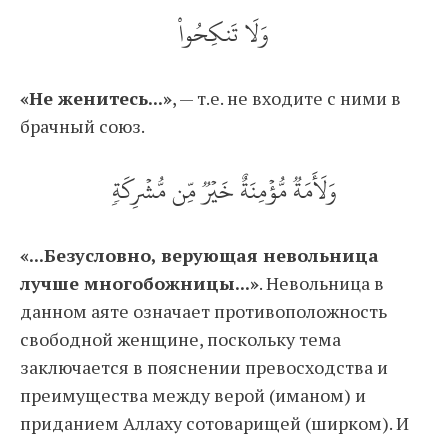
وَلَا تَنكِحُواْ
«Не женитесь...»
, — т.е. не входите с ними в
брачный союз.
وَلَأَمَةٞ مُّؤۡمِنَةٌ خَيۡرٞ مِّن مُّشۡرِكَةٖ
«...Безусловно, верующая невольница
лучше многобожницы...»
. Невольница в
данном аяте означает противоположность
свободной женщине, поскольку тема
заключается в пояснении превосходства и
преимущества между верой (иманом) и
приданием Аллаху сотоварищей (ширком). И