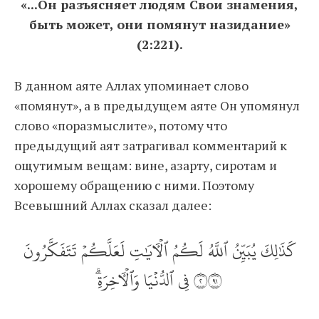
«...Он разъясняет людям Свои знамения,
быть может, они помянут назидание»
(2:221).
В данном аяте Аллах упоминает слово
«помянут», а в предыдущем аяте Он упомянул
слово «поразмыслите», потому что
предыдущий аят затрагивал комментарий к
ощутимым вещам: вине, азарту, сиротам и
хорошему обращению с ними. Поэтому
Всевышний Аллах сказал далее:
كَذَٰلِكَ يُبَيِّنُ ٱللَّهُ لَكُمُ ٱلۡأٓيَٰتِ لَعَلَّكُمۡ تَتَفَكَّرُونَ
٢١٩ فِي ٱلدُّنۡيَا وَٱلۡأٓخِرَةِۗ