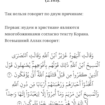
Так нельзя говорит по двум причинам:
Первая: иудеи и христиане являются
многобожниками согласно тексту Корана.
Всевышний Аллах говорит:
وَقَالَتِ ٱلۡيَهُودُ عُزَيۡرٌ ٱبۡنُ ٱللَّهِ وَقَالَتِ ٱلنَّصَٰرَى
ٱلۡمَسِيحُ ٱبۡنُ ٱللَّهِۖ ذَٰلِكَ قَوۡلُهُم بِأَفۡوَٰهِهِمۡۖ يُضَٰهِ‍ُٔونَ قَوۡلَ
ٱلَّذِينَ كَفَرُواْ مِن قَبۡلُۚ قَٰتَلَهُمُ ٱللَّهُۖ أَنَّىٰ يُؤۡفَكُونَ ٣٠
ٱتَّخَذُوٓاْ أَحۡبَارَهُمۡ وَرُهۡبَٰنَهُمۡ أَرۡبَابٗا مِّن دُونِ ٱللَّهِ
وَٱلۡمَسِيحَ ٱبۡنَ مَرۡيَمَ وَمَآ أُمِرُوٓاْ إِلَّا لِيَعۡبُدُوٓاْ إِلَٰهٗا وَٰحِدٗاۖ
لَّآ إِلَٰهَ إِلَّا هُوَۚ سُبۡحَٰنَهُۥ عَمَّا يُشۡرِكُونَ ٣١