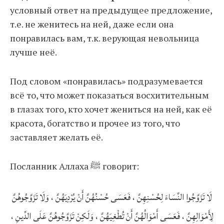
условный ответ на предыдущее предложение,
т.е. не женитесь на ней, даже если она
понравилась вам, т.к. верующая невольница
лучше неё.
Под словом «понравилась» подразумевается
всё то, что может показаться восхитительным
в глазах того, кто хочет жениться на ней, как её
красота, богатство и прочее из того, что
заставляет желать её.
Посланник Аллаха ﷺ говорит:
لَا تَزَوَّجُوا النِّسَاءَ لِحُسْنِهِنَّ ، فَعَسَى حُسْنُهُنَّ أَنْ يُرْدِيَهُنَّ ، وَلَا تَزَوَّجُوهُنَّ
لِأَمْوَالِهِنَّ ، فَعَسَى أَمْوَالُهُنَّ أَنْ تُطْغِيَهُنَّ ، وَلَكِنْ تَزَوَّجُوهُنَّ عَلَى الدِّينِ ،