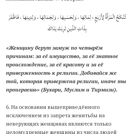
تُنْكَحُ الْمَرْأَةُ لِأَرْبَعٍ : لِمَالِهَا ، وَلِحَسَبِهَا ، وَلِجَمَالِهَا ، وَلِدِينِهَا ، فَاظْفَرْ
بِذَاتِ الدِّينِ تَرِبَتْ يَدَاكَ
«Женщину берут замуж по четырём
причинам: за её имущество, за её знатное
происхождение, за её красоту и за её
приверженность к религии. Добивайся же
той, которая привержена религии, иначе ты
проиграешь» (Бухари, Муслим и Тирмизи).
6. На основании вышеприведённого
исключением из запрета женитьбы на
неверующих женщинах являются только
целомудренные женщины из числа людей