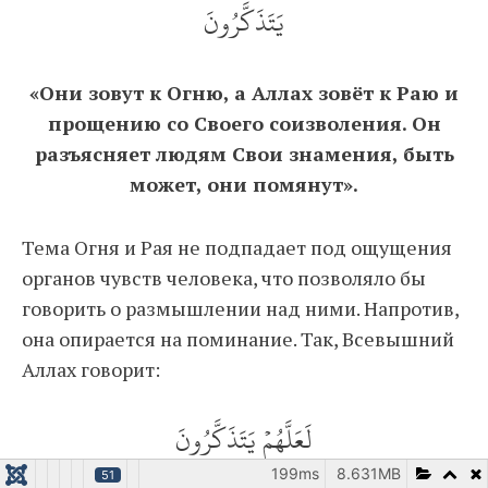
يَتَذَكَّرُونَ
«Они зовут к Огню, а Аллах зовёт к Раю и
прощению со Своего соизволения. Он
разъясняет людям Свои знамения, быть
может, они помянут».
Тема Огня и Рая не подпадает под ощущения
органов чувств человека, что позволяло бы
говорить о размышлении над ними. Напротив,
она опирается на поминание. Так, Всевышний
Аллах говорит:
لَعَلَّهُمۡ يَتَذَكَّرُونَ
199ms
8.631MB
51