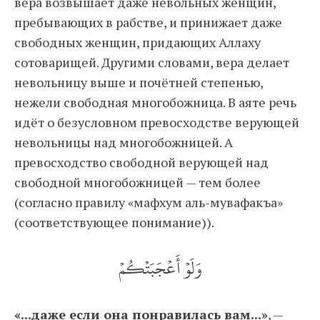
вера возвышает даже невольных женщин,
пребывающих в рабстве, и принижает даже
свободных женщин, придающих Аллаху
сотоварищей. Другими словами, вера делает
невольницу выше и почётней степенью,
нежели свободная многобожница. В аяте речь
идёт о безусловном превосходстве верующей
невольницы над многобожницей. А
превосходство свободной верующей над
свободной многобожницей — тем более
(согласно правилу «мафхум аль-мувафакъа»
(соответствующее понимание)).
وَلَوۡ أَعۡجَبَتۡكُمۡ
«...даже если она понравилась вам...»
, —