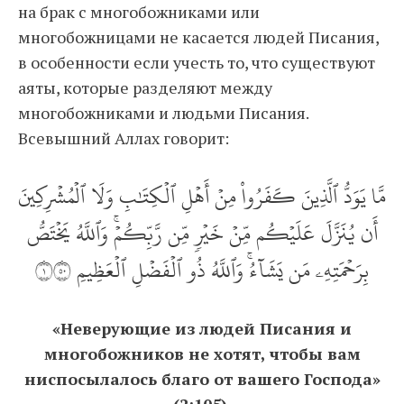
на брак с многобожниками или
многобожницами не касается людей Писания,
в особенности если учесть то, что существуют
аяты, которые разделяют между
многобожниками и людьми Писания.
Всевышний Аллах говорит:
مَّا يَوَدُّ ٱلَّذِينَ كَفَرُواْ مِنۡ أَهۡلِ ٱلۡكِتَٰبِ وَلَا ٱلۡمُشۡرِكِينَ
أَن يُنَزَّلَ عَلَيۡكُم مِّنۡ خَيۡرٖ مِّن رَّبِّكُمۡۚ وَٱللَّهُ يَخۡتَصُّ
بِرَحۡمَتِهِۦ مَن يَشَآءُۚ وَٱللَّهُ ذُو ٱلۡفَضۡلِ ٱلۡعَظِيمِ ١٠٥
«Неверующие из людей Писания и
многобожников не хотят, чтобы вам
ниспосылалось благо от вашего Господа»
(2:105).