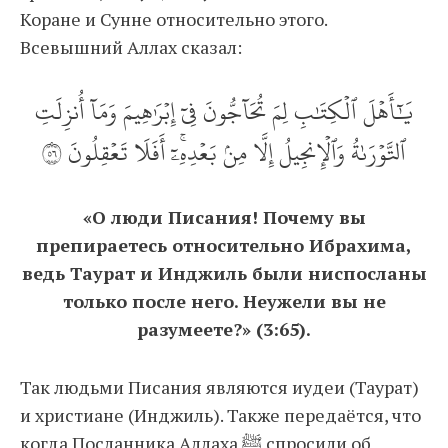
Коране и Сунне относительно этого.
Всевышний Аллах сказал:
يَٰٓأَهۡلَ ٱلۡكِتَٰبِ لِمَ تُحَآجُّونَ فِيٓ إِبۡرَٰهِيمَ وَمَآ أُنزِلَتِ
ٱلتَّوۡرَىٰةُ وَٱلۡإِنجِيلُ إِلَّا مِنۢ بَعۡدِهِۦٓۚ أَفَلَا تَعۡقِلُونَ ٦٥
«О люди Писания! Почему вы
препираетесь относительно Ибрахима,
ведь Таурат и Инджиль были ниспосланы
только после него. Неужели вы не
разумеете?» (3:65).
Так людьми Писания являются иудеи (Таурат)
и христиане (Инджиль). Также передаётся, что
когда Посланника Аллаха ﷺ спросили об