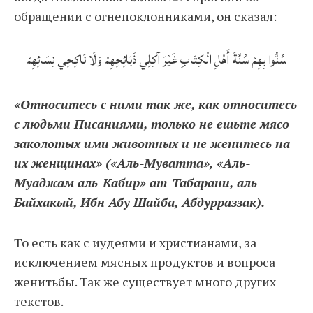
обращении с огнепоклонниками, он сказал:
سُنُّوا بِهِمْ سُنَّةَ أَهْلِ الْكِتَابِ غَيْرَ آكِلِي ذَبَائِحِهِمْ وَلَا نَاكِحِي نِسَائِهِمْ
«Относитесь с ними так же, как относитесь
с людьми Писаниями, только не ешьте мясо
заколотых ими животных и не женитесь на
их женщинах» («Аль-Муватта», «Аль-
Муаджам аль-Кабир» ат-Табарани, аль-
Байхакый, Ибн Абу Шайба, Абдурраззак).
То есть как с иудеями и христианами, за
исключением мясных продуктов и вопроса
женитьбы. Так же существует много других
текстов.