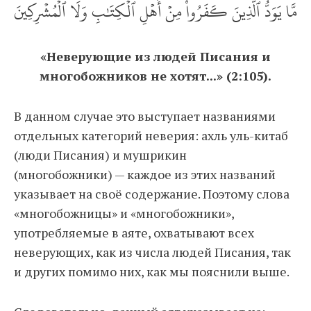
مَّا يَوَدُّ ٱلَّذِينَ كَفَرُواْ مِنۡ أَهۡلِ ٱلۡكِتَٰبِ وَلَا ٱلۡمُشۡرِكِينَ
«Неверующие из людей Писания и
многобожников не хотят...» (2:105).
В данном случае это выступает названиями
отдельных категорий неверия: ахль уль-китаб
(люди Писания) и мушрикин
(многобожники) — каждое из этих названий
указывает на своё содержание. Поэтому слова
«многобожницы» и «многобожники»,
употребляемые в аяте, охватывают всех
неверующих, как из числа людей Писания, так
и других помимо них, как мы пояснили выше.