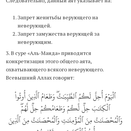
Следовательно, данный аят указывает на:
Запрет женитьбы верующего на
неверующей.
Запрет замужества верующей за
неверующим.
3. В суре «Аль-Маида» приводится
конкретизация этого общего аята,
охватывающего всякого неверующего.
Всевышний Аллах говорит:
ٱلۡيَوۡمَ أُحِلَّ لَكُمُ ٱلطَّيِّبَٰتُۖ وَطَعَامُ ٱلَّذِينَ أُوتُواْ
ٱلۡكِتَٰبَ حِلّٞ لَّكُمۡ وَطَعَامُكُمۡ حِلّٞ لَّهُمۡۖ
وَٱلۡمُحۡصَنَٰتُ مِنَ ٱلۡمُؤۡمِنَٰتِ وَٱلۡمُحۡصَنَٰتُ مِنَ ٱلَّذِينَ