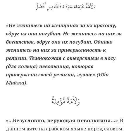
وَلَأَمَةٌ خَرْمَاءُ سَوْدَاءُ ذَاتُ دِينٍ أَفْضَلُ
«Не женитесь на женщинах за их красоту,
вдруг их она погубит. Не женитесь на них за
богатства, вдруг оно их погубит. Однако
женитесь на них за приверженность к
религии. Темнокожая с отверстием в носу
(для кольца) невольница, которая
привержена своей религии, лучше» (Ибн
Маджа).
وَلَأَمَةٞ مُّؤۡمِنَةٌ
«...Безусловно, верующая невольница...»
. В
данном аяте на арабском языке перед словом