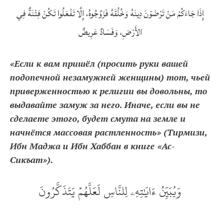
إِذَا جَاءَكُمْ مَنْ تَرْضَوْنَ دِينَهُ وَخُلُقَهُ فَزَوِّجُوهُ، إِلَّا تَفْعَلُوا تَكُنْ فِتْنَةٌ فِي
الأَرْضِ، وَفَسَادٌ عَرِيضٌ
«Если к вам пришёл (просить руки вашей
подопечной незамужней женщины) тот, чьей
приверженностью к религии вы довольны, то
выдавайте замуж за него. Иначе, если вы не
сделаете этого, будет смута на земле и
начнётся массовая растленность» (Тирмизи,
Ибн Маджа и Ибн Хаббан в книге «Ас-
Сикъат»).
وَيُبَيِّنُ ءَايَٰتِهِۦ لِلنَّاسِ لَعَلَّهُمۡ يَتَذَكَّرُونَ