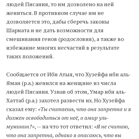
людей Писания, то им дозволено на ней
жениться. В противном случае им не
дозволяется это, дабы сберечь законы
Шариата и не дать возможности для
смешивания генов (родословия), а также во
избежание многих несчастий в результате
таких положений.
Сообщается от Ибн Атыя, что Хузейфа ибн аль-
Яман (р.а.) женился на женщине из числа
людей Писания. Узнав об этом, Умар ибн аль-
Хаттаб (р.а.) захотел развести их. Но Хузейфа
сказал ему:
«Ты считаешь, что она запретна и я
должен освободиться от неё, о амир уль-
муминин?»
, — на что тот ответил:
«Я не считаю,
что она запретна, однако я опасаюсь, что вы