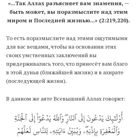
«...Так Аллах разъясняет вам знамения, —
быть может, вы поразмыслите над этим
миром и Последней жизнью...» (2:219,220).
То есть поразмыслите над этими ощутимыми
для вас вещами, чтобы на основании этих
своих умственных заключений вы
придерживались того, что принесёт вам благо
в этой дунья (ближайшей жизни) и в ахирате
(последующей жизни).
В данном же аяте Всевышний Аллах говорит:
أُوْلَٰٓئِكَ يَدۡعُونَ إِلَى ٱلنَّارِۖ وَٱللَّهُ يَدۡعُوٓاْ إِلَى ٱلۡجَنَّةِ
وَٱلۡمَغۡفِرَةِ بِإِذۡنِهِۦۖ وَيُبَيِّنُ ءَايَٰتِهِۦ لِلنَّاسِ لَعَلَّهُمۡ