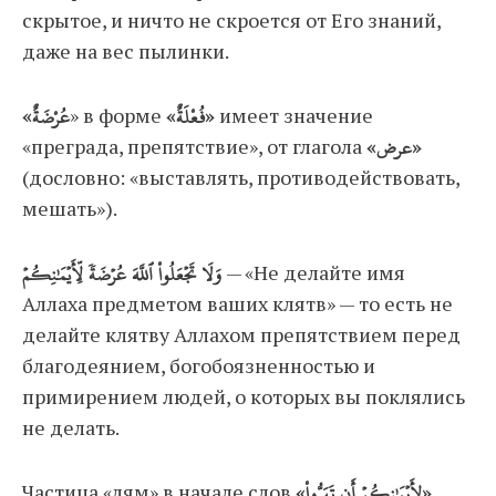
скрытое, и ничто не скроется от Его знаний,
даже на вес пылинки.
«عُرْضَةٌ
» в форме
«فُعْلَةٌ»
имеет значение
«преграда, препятствие», от глагола
«عرض»
(дословно: «выставлять, противодействовать,
мешать»).
وَلَا تَجۡعَلُواْ ٱللَّهَ عُرۡضَةٗ لِّأَيۡمَٰنِكُمۡ
— «Не делайте имя
Аллаха предметом ваших клятв» — то есть не
делайте клятву Аллахом препятствием перед
благодеянием, богобоязненностью и
примирением людей, о которых вы поклялись
не делать.
Частица «лям» в начале слов
«لِأَيۡمَٰنِكُمۡ أَن تَبَرُّواْ»