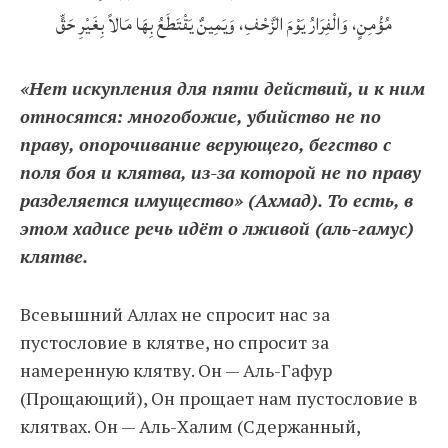
مُؤْمِنٍ، وَالْفِرَارُ يَوْمَ الزَّحْفِ، وَيَمِينٌ يَقْتَطَعُ بِهَا مَالاً بِغَيْرِ حَقٍّ
«Нет искупления для пяти действий, и к ним
относятся: многобожие, убийство не по
праву, опорочивание верующего, бегство с
поля боя и клятва, из-за которой не по праву
разделяется имущество» (Ахмад). То есть, в
этом хадисе речь идёт о лживой (аль-гамус)
клятве.
Всевышний Аллах не спросит нас за
пустословие в клятве, но спросит за
намеренную клятву. Он — Аль-Гафур
(Прощающий), Он прощает нам пустословие в
клятвах. Он — Аль-Халим (Сдержанный,