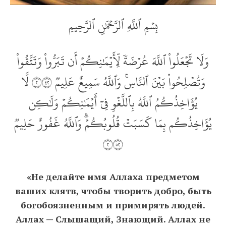
بِسۡمِ ٱللَّهِ ٱلرَّحۡمَٰنِ ٱلرَّحِيمِ
وَلَا تَجۡعَلُواْ ٱللَّهَ عُرۡضَةٗ لِّأَيۡمَٰنِكُمۡ أَن تَبَرُّواْ وَتَتَّقُواْ
وَتُصۡلِحُواْ بَيۡنَ ٱلنَّاسِۚ وَٱللَّهُ سَمِيعٌ عَلِيمٞ ٢٢٤ لَّا
يُؤَاخِذُكُمُ ٱللَّهُ بِٱللَّغۡوِ فِيٓ أَيۡمَٰنِكُمۡ وَلَٰكِن
يُؤَاخِذُكُم بِمَا كَسَبَتۡ قُلُوبُكُمۡۗ وَٱللَّهُ غَفُورٌ حَلِيمٞ
٢٢٥
«Не делайте имя Аллаха предметом
ваших клятв, чтобы творить добро, быть
богобоязненным и примирять людей.
Аллах — Слышащий, Знающий. Аллах не