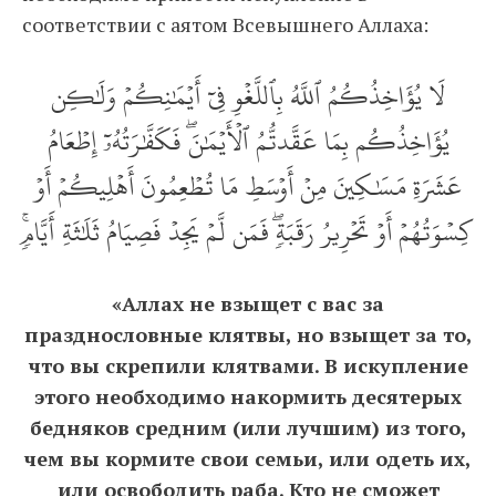
соответствии с аятом Всевышнего Аллаха:
لَا يُؤَاخِذُكُمُ ٱللَّهُ بِٱللَّغۡوِ فِيٓ أَيۡمَٰنِكُمۡ وَلَٰكِن
يُؤَاخِذُكُم بِمَا عَقَّدتُّمُ ٱلۡأَيۡمَٰنَۖ فَكَفَّٰرَتُهُۥٓ إِطۡعَامُ
عَشَرَةِ مَسَٰكِينَ مِنۡ أَوۡسَطِ مَا تُطۡعِمُونَ أَهۡلِيكُمۡ أَوۡ
كِسۡوَتُهُمۡ أَوۡ تَحۡرِيرُ رَقَبَةٖۖ فَمَن لَّمۡ يَجِدۡ فَصِيَامُ ثَلَٰثَةِ أَيَّامٖۚ
«Аллах не взыщет с вас за
празднословные клятвы, но взыщет за то,
что вы скрепили клятвами. В искупление
этого необходимо накормить десятерых
бедняков средним (или лучшим) из того,
чем вы кормите свои семьи, или одеть их,
или освободить раба. Кто не сможет