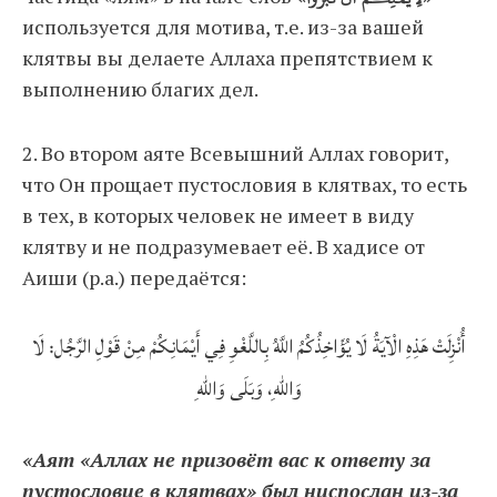
используется для мотива, т.е. из-за вашей
клятвы вы делаете Аллаха препятствием к
выполнению благих дел.
2. Во втором аяте Всевышний Аллах говорит,
что Он прощает пустословия в клятвах, то есть
в тех, в которых человек не имеет в виду
клятву и не подразумевает её. В хадисе от
Аиши (р.а.) передаётся:
أُنْزِلَتْ هَذِهِ الْآيَةُ لَا يُؤَاخِذُكُمُ اللَّهُ بِاللَّغْوِ فِي أَيْمَانِكُمْ مِنْ قَوْلِ الرَّجُل: لَا
وَاللهِ، وَبَلَى وَاللهِ
«Аят «Аллах не призовёт вас к ответу за
пустословие в клятвах» был ниспослан из-за