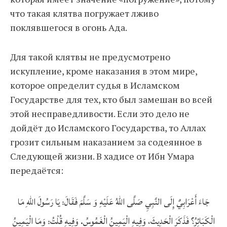
что такая клятва погружает лживо
поклявшегося в огонь Ада.
Для такой клятвы не предусмотрено
искупление, кроме наказания в этом мире,
которое определит судья в Исламском
Государстве для тех, кто был замешан во всей
этой несправедливости. Если это дело не
дойдёт до Исламского Государства, то Аллах
грозит сильным наказанием за содеянное в
Следующей жизни. В хадисе от Ибн Умара
передаётся:
جَاءَ أَعْرَابِيٌ إِلَى النَّبِيِ صَلَّى اللهُ عَلَيْهِ وَ سَلَّمَ فَقَالَ: يَا رَسُولَ اللهِ مَا
الْكَبَائِرُ؟ فَذَكَرَ الْحَدِيثَ، وَفِيهِ الْيَمِينُ الْغَمُوسُ. وَفِيهِ قُلْتُ: وَمَا الْيَمِينُ