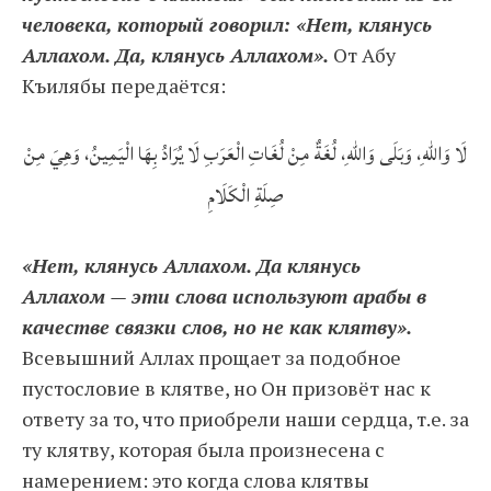
человека, который говорил: «Нет, клянусь
Аллахом. Да, клянусь Аллахом».
От Абу
Къилябы передаётся:
لَا وَاللهِ، وَبَلَى وَاللهِ، لُغَةٌ مِنْ لُغَاتِ الْعَرَبِ لَا يُرَادُ بِهَا الْيَمِينُ، وَهِيَ مِنْ
صِلَةِ الْكَلَامِ
«Нет, клянусь Аллахом. Да клянусь
Аллахом — эти слова используют арабы в
качестве связки слов, но не как клятву».
Всевышний Аллах прощает за подобное
пустословие в клятве, но Он призовёт нас к
ответу за то, что приобрели наши сердца, т.е. за
ту клятву, которая была произнесена с
намерением: это когда слова клятвы