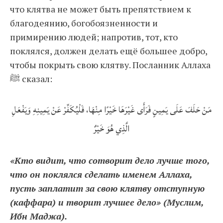
что клятва не может быть препятствием к
благодеянию, богобоязненности и
примирению людей; напротив, тот, кто
поклялся, должен делать ещё большее добро,
чтобы покрыть свою клятву. Посланник Аллаха
ﷺ сказал:
مَنْ حَلَفَ عَلَى يَمِينٍ فَرَأَى غَيْرَهَا خَيْرًا مِنْهَا، فَلْيُكَفِّرْ عَنْ يَمِينِهِ وَيَفْعَلِ
الَّذِي هُوَ خَيْرٌ
«Кто видит, что сотворит дело лучше того,
что он поклялся сделать именем Аллаха,
пусть заплатит за свою клятву отступную
(каффара) и творит лучшее дело» (Муслим,
Ибн Маджа).