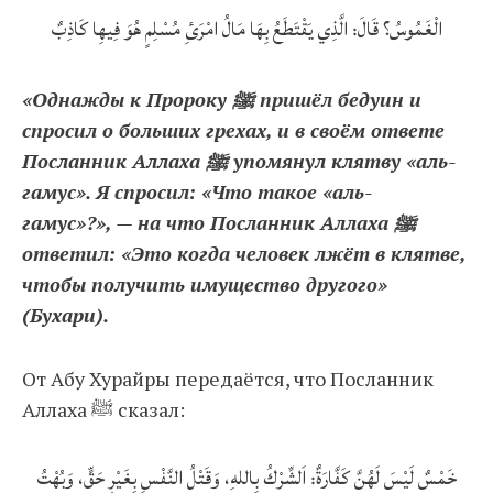
الْغَمُوسُ؟ قَالَ: الَّذِي يَقْتَطَعُ بِهَا مَالُ امْرَئِ مُسْلِمٍ هُوَ فِيهِا كَاذِبٌ
«Однажды к Пророку ﷺ пришёл бедуин и
спросил о больших грехах, и в своём ответе
Посланник Аллаха ﷺ упомянул клятву «аль-
гамус». Я спросил: «Что такое «аль-
гамус»?», — на что Посланник Аллаха ﷺ
ответил: «Это когда человек лжёт в клятве,
чтобы получить имущество другого»
(Бухари).
От Абу Хурайры передаётся, что Посланник
Аллаха ﷺ сказал:
خَمْسٌ لَيْسَ لَهُنَّ كَفَّارَةٌ: اَلشِّرْكُ بِاللهِ، وَقَتْلُ النَّفْسِ بِغَيْرِ حَقٍّ، وَبُهْتُ