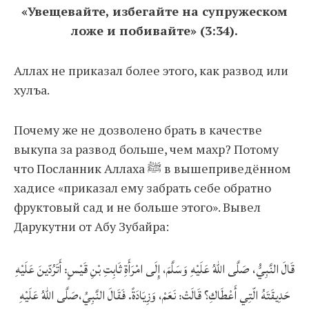
«Увещевайте, избегайте на супружеском
ложе и побивайте» (3:34).
Аллах не приказал более этого, как развод или
хулъа.
Почему же не дозволено брать в качестве
выкупа за развод больше, чем махр? Потому
что Посланник Аллаха ﷺ в вышеприведённом
хадисе «приказал ему забрать себе обратно
фруктовый сад и не больше этого». Вывел
Дарукутни от Абу Зубайра:
قَالَ النَّبِيُّ، صَلَّى اللهُ عَلَيْهِ وَسَلَّمَ، إِلَى امْرَأَةِ ثَابِتِ بْنِ قَيْسٍ: أَتَرُدّينَ عَلَيْهِ
حَدِيقَتَهُ الّتِي أَعْطَاكِ؟ قَالَتْ: نَعَمْ، وَزِيَادَةً. فَقَالَ النَّبِيُ،صَلَّى اللهُ عَلَيْهِ