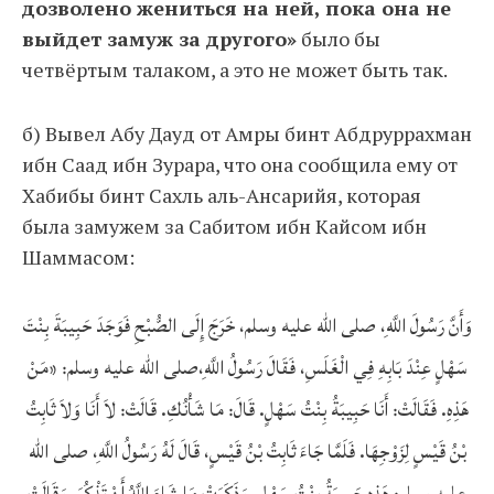
дозволено жениться на ней, пока она не
выйдет замуж за другого»
было бы
четвёртым талаком, а это не может быть так.
б) Вывел Абу Дауд от Амры бинт Абдруррахман
ибн Саад ибн Зурара, что она сообщила ему от
Хабибы бинт Сахль аль-Ансарийя, которая
была замужем за Сабитом ибн Кайсом ибн
Шаммасом:
وَأَنَّ رَسُولَ اللَّهِ، صلى الله عليه وسلم، خَرَجَ إِلَى الصُّبْحِ فَوَجَدَ حَبِيبَةَ بِنْتَ
سَهْلٍ عِنْدَ بَابِهِ فِي الْغَلَسِ، فَقَالَ رَسُولُ اللَّهِ،صلى الله عليه وسلم: «مَنْ
هَذِهِ. فَقَالَتْ: أَنَا حَبِيبَةُ بِنْتُ سَهْلٍ. قَالَ: مَا شَأْنُكِ. قَالَتْ: لاَ أَنَا وَلاَ ثَابِتُ
بْنُ قَيْسٍ لِزَوْجِهَا. فَلَمَّا جَاءَ ثَابِتُ بْنُ قَيْسٍ، قَالَ لَهُ رَسُولُ اللَّهِ، صلى الله
عليه وسلم: هَذِهِ حَبِيبَةُ بِنْتُ سَهْلٍ، وَذَكَرَتْ مَا شَاءَ اللَّهُ أَنْ تَذْكُرَ، وَقَالَتْ