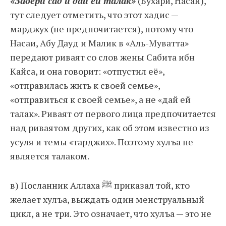
«Забери сад и дай ей талак»
(Бухари, Насаи),
тут следует отметить, что этот хадис —
марджух (не предпочитается), потому что
Насаи, Абу Дауд и Малик в «Аль-Муватта»
передают риваят со слов жены Сабита ибн
Кайса, и она говорит: «отпустил её»,
«отправилась жить к своей семье»,
«отправиться к своей семье», а не «дай ей
талак». Риваят от первого лица предпочитается
над риваятом других, как об этом известно из
усуля и темы «тарджих». Поэтому хулъа не
является талаком.
в) Посланник Аллаха ﷺ приказал той, кто
желает хулъа, выждать один менструальный
цикл, а не три. Это означает, что хулъа — это не