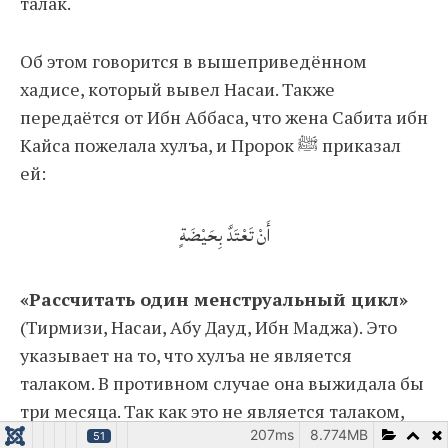
талак.
Об этом говорится в вышеприведённом
хадисе, который вывел Насаи. Также
передаётся от Ибн Аббаса, что жена Сабита ибн
Кайса пожелала хулъа, и Пророк ﷺ приказал
ей:
أَنْ تَعْتَدَّ بِحَيْضَةٍ
«Рассчитать один менструальный цикл»
(Тирмизи, Насаи, Абу Дауд, Ибн Маджа). Это
указывает на то, что хулъа не является
талаком. В противном случае она выжидала бы
три месяца. Так как это не является талаком,
207ms
8.774MB
тогда это будет считаться расторжением брака.
51