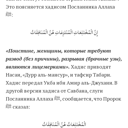
Это поясняется хадисом Посланника Аллаха
ﷺ:
إِنَّ الْمُخْتَلِعَاتِ الْمُنْتَزِعَاتِ هُنَّ الْمُنَافِقَاتُ
«Поистине, женщины, которые требуют
развод (без причины), разрывая (брачные узы),
являются лицемерками».
Хадис приводят
Насаи, «Дурр аль-мансур», и тафсир Табари.
Хадис передал Укба ибн Амир аль-Джухани. В
другой версии хадиса от Савбана, слуги
Посланника Аллаха ﷺ, сообщается, что Пророк
ﷺ сказал:
الْمُخْتَلِعَاتُ هُنَّ الْمُنَافِقَاتُ