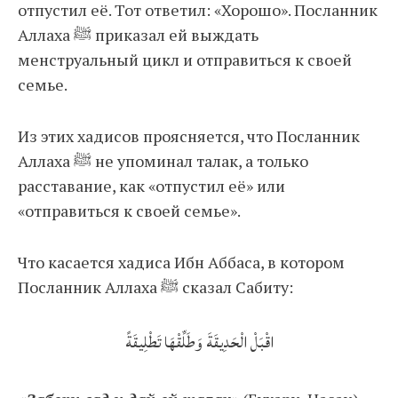
отпустил её. Тот ответил: «Хорошо». Посланник
Аллаха ﷺ приказал ей выждать
менструальный цикл и отправиться к своей
семье.
Из этих хадисов проясняется, что Посланник
Аллаха ﷺ не упоминал талак, а только
расставание, как «отпустил её» или
«отправиться к своей семье».
Что касается хадиса Ибн Аббаса, в котором
Посланник Аллаха ﷺ сказал Сабиту:
اقْبَلْ الْحَدِيقَةَ وَطَلِّقْهَا تَطْلِيقَةً