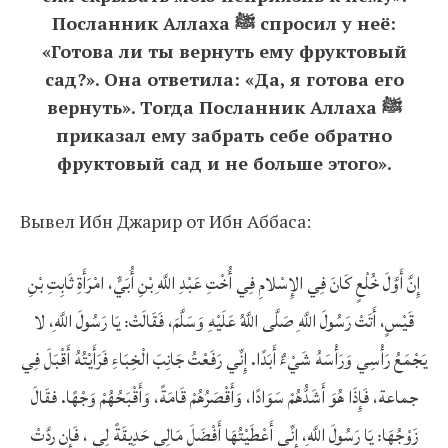
Посланник Аллаха ﷺ спросил у неё:
«Готова ли ты вернуть ему фруктовый
сад?». Она ответила: «Да, я готова его
вернуть». Тогда Посланник Аллаха ﷺ
приказал ему забрать себе обратно
фруктовый сад и не больше этого».
Вывел Ибн Джарир от Ибн Аббаса:
إِنَّ أَوَّلَ خُلْعٍ كَانَ فِي الإِسْلامِ فِي أُخْتِ عَبْدِ اللَّهِ بْنِ أُبَيٍّ، امْرَأَةِ ثَابِتِ بْنِ
قَيْسٍ، أَتَتْ رَسُولَ اللَّهِ صَلَّى اللَّهُ عَلَيْهِ وَسَلَّمَ، فَقَالَتْ: يَا رَسُولَ اللَّهِ، لا
يَجْمَعُ رَأْسِي وَرَأْسَهُ شَيْءٌ أَبَدًا. إِنِّي رَفَعْتُ جَانِبَ الْخِبَاءِ فَرَأَيْتُهُ أَقْبَلَ فِي
جماعة، فَإِذَا هُوَ أَشَدُّهُمْ سَوَادًا، وَأَقْصَرُهُمْ قَامَةً، وَأَقْبَحُهُمْ وَجْهًا. فقَالَ
زَوْجُهَا: يَا رَسُولَ اللَّهِ، إِنِّي أَعْطَيْتُهَا أَفْضَلَ مَالِي حَدِيقَةً لِي ، فَإِن ردَّتْ