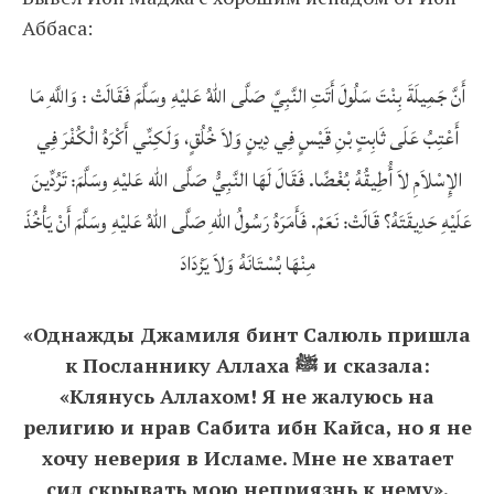
Аббаса:
أَنَّ جَمِيلَةَ بِنْتَ سَلُولَ أَتَتِ النَّبِيَّ صَلَّى اللهُ عَليْهِ وسَلَّمَ فَقَالَتْ : وَاللَّهِ مَا
أَعْتِبُ عَلَى ثَابِتٍ بْنِ قَيْسٍ فِي دِينٍ وَلاَ خُلُقٍ، وَلَكِنِّي أَكْرَهُ الْكُفْرَ فِي
الإِسْلاَمِ لاَ أُطِيقُهُ بُغْضًا. فَقَالَ لَهَا النَّبِيُّ صَلَّى الله عَليْهِ وسَلَّمَ: تَرُدِّينَ
عَلَيْهِ حَدِيقَتَهُ؟ قَالَتْ: نَعَمْ. فَأَمَرَهُ رَسُولُ اللهِ صَلَّى اللهُ عَليْهِ وسَلَّمَ أَنْ يَأْخُذَ
مِنْهَا بُسْتَانَهُ وَلاَ يَزْدَادَ
«Однажды Джамиля бинт Салюль пришла
к Посланнику Аллаха ﷺ и сказала:
«Клянусь Аллахом! Я не жалуюсь на
религию и нрав Сабита ибн Кайса, но я не
хочу неверия в Исламе. Мне не хватает
сил скрывать мою неприязнь к нему».