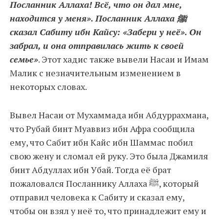
Посланник Аллаха! Всё, что он дал мне,
находится у меня». Посланник Аллаха ﷺ
сказал Сабиту ибн Кайсу: «Забери у неё». Он
забрал, и она отправилась жить к своей
семье»
. Этот хадис также вывели Насаи и Имам
Малик с незначительным изменением в
некоторых словах.
Вывел Насаи от Мухаммада ибн Абдуррахмана,
что Рубай бинт Муаввиз ибн Афра сообщила
ему, что Сабит ибн Кайс ибн Шаммас побил
свою жену и сломал ей руку. Это была Джамиля
бинт Абдуллах ибн Убай. Тогда её брат
пожаловался Посланнику Аллаха ﷺ, который
отправил человека к Сабиту и сказал ему,
чтобы он взял у неё то, что принадлежит ему и