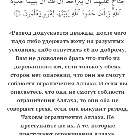
جُنَاحَ عَلَيۡهِمَآ أَن يَتَرَاجَعَآ إِن ظَنَّآ أَن يُقِيمَا حُدُودَ
ٱللَّهِۗ وَتِلۡكَ حُدُودُ ٱللَّهِ يُبَيِّنُهَا لِقَوۡمٖ يَعۡلَمُونَ ٢٣٠
«Развод допускается дважды, после чего
надо либо удержать жену на разумных
условиях, либо отпустить её по-доброму.
Вам не дозволено брать что-либо из
дарованного им, если только у обеих
сторон нет опасения, что они не смогут
соблюсти ограничения Аллаха. И если вы
опасаетесь, что они не смогут соблюсти
ограничения Аллаха, то они оба не
совершат греха, если она выкупит развод.
Таковы ограничения Аллаха. Не
преступайте же их. А те, которые
преступают ограничения Аллаха,