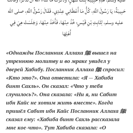
حَبِيبَةُ: يَا رَسُولَ اللَّهِ، كُلُّ مَا أَعْطَانِي عِنْدِي. فَقَالَ رَسُولُ اللَّهِ، صلى الله
عليه وسلم، لِثَابِتِ بْنِ قَيْسٍ: خُذْ مِنْهَا، فَأَخَذَ مِنْهَا، وَجَلَسَتْ هِيَ فِي
أَهْلِهَا
«Однажды Посланник Аллаха ﷺ вышел на
утреннюю молитву и во мраке увидел у
дверей Хабибу. Посланник Аллаха ﷺ спросил:
«Кто это?». Она ответила: «Я — Хабиба
бинт Сахль». Он сказал: «Что у тебя
случилось?». Она сказала: «Ни я, ни Сабит
ибн Кайс не хотим жить вместе». Когда
пришёл Сабит ибн Кайс Посланник Аллаха ﷺ
сказал ему: «Хабиба бинт Сахль рассказала
мне кое-что». Тут Хабиба сказала: «О