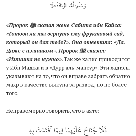
وَسَلَّمَ: أَمَّا الزِّيَادَةُ فَلَا
«Пророк ﷺ сказал жене Сабита ибн Кайса:
«Готова ли ты вернуть ему фруктовый сад,
который он дал тебе?». Она ответила: «Да.
Даже с излишком». Пророк ﷺ сказал:
«Излишка не нужно»
. Так же хадис приводится
у Ибн Маджа и в «Дурр аль-мансур». Эти хадисы
указывают на то, что он вправе забрать обратно
махр в качестве выкупа за развод, но не более
того.
Неправомерно говорить, что в аяте:
فَلَا جُنَاحَ عَلَيۡهِمَا فِيمَا ٱفۡتَدَتۡ بِهِ