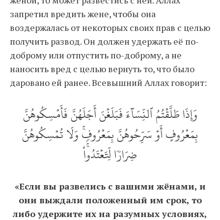
запретил вредить жене, чтобы она
воздержалась от некоторых своих прав с целью
получить развод. Он должен удержать её по-
доброму или отпустить по-доброму, а не
наносить вред с целью вернуть то, что было
даровано ей ранее. Всевышний Аллах говорит:
وَإِذَا طَلَّقۡتُمُ ٱلنِّسَآءَ فَبَلَغۡنَ أَجَلَهُنَّ فَأَمۡسِكُوهُنَّ
بِمَعۡرُوفٍ أَوۡ سَرِّحُوهُنَّ بِمَعۡرُوفٖۚ وَلَا تُمۡسِكُوهُنَّ
ضِرَارٗا لِّتَعۡتَدُواْۚ
«Если вы развелись с вашими жёнами, и
они выждали положенный им срок, то
либо удержите их на разумных условиях,