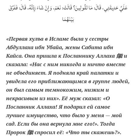
عَلَيَّ حَدِيقَتِي، قَالَ: مَا تَقُولِينَ؟ قَالَتْ: نَعَمْ، وَإِنْ شَاءَ زِدْتُهُ. قَالَ: فَفَرَّقَ
بَيْنَهُمَا
«Первая хулъа в Исламе была у сестры
Абдуллаха ибн Убайа, жены Сабита ибн
Кайса. Она пришла к Посланнику Аллаха ﷺ и
сказала: «Нас с ним никогда и ничто вместе
не объединяет. Я подняла край палатки и
увидела его приближающимся в группе людей,
он был самым темнокожим, низким и
некрасивым из них». Её муж сказал: «О
Посланник Аллаха! Я подарил ей самое
лучшее имущество, что было у меня — мой
сад. Если бы она вернула мне его!». Тогда
Пророк ﷺ спросил её: «Что ты скажешь?».