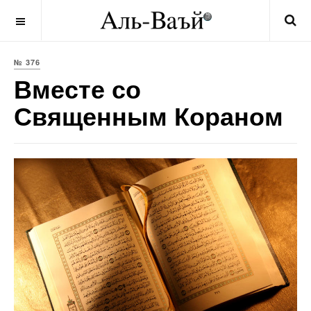
OFF CANVAS
№ 376
Вместе со
Священным Кораном