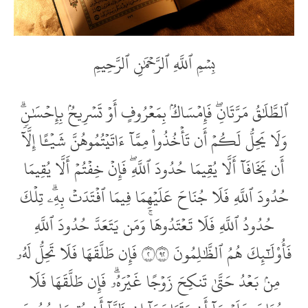
بِسۡمِ ٱللَّهِ ٱلرَّحۡمَٰنِ ٱلرَّحِيمِ
ٱلطَّلَٰقُ مَرَّتَانِۖ فَإِمۡسَاكُۢ بِمَعۡرُوفٍ أَوۡ تَسۡرِيحُۢ بِإِحۡسَٰنٖۗ
وَلَا يَحِلُّ لَكُمۡ أَن تَأۡخُذُواْ مِمَّآ ءَاتَيۡتُمُوهُنَّ شَيۡ‍ًٔا إِلَّآ
أَن يَخَافَآ أَلَّا يُقِيمَا حُدُودَ ٱللَّهِۖ فَإِنۡ خِفۡتُمۡ أَلَّا يُقِيمَا
حُدُودَ ٱللَّهِ فَلَا جُنَاحَ عَلَيۡهِمَا فِيمَا ٱفۡتَدَتۡ بِهِۦۗ تِلۡكَ
حُدُودُ ٱللَّهِ فَلَا تَعۡتَدُوهَاۚ وَمَن يَتَعَدَّ حُدُودَ ٱللَّهِ
فَأُوْلَٰٓئِكَ هُمُ ٱلظَّٰلِمُونَ ٢٢٩ فَإِن طَلَّقَهَا فَلَا تَحِلُّ لَهُۥ
مِنۢ بَعۡدُ حَتَّىٰ تَنكِحَ زَوۡجًا غَيۡرَهُۥۗ فَإِن طَلَّقَهَا فَلَا