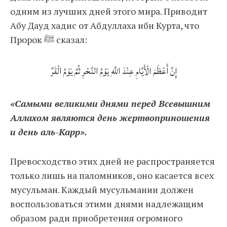
одним из лучших дней этого мира. Приводит
Абу Дауд хадис от Абдуллаха ибн Курта, что
Пророк ﷺ сказал:
إِنَّ أَعْظَمَ الْأَيَّامِ عِنْدَ اللَّهِ يَوْمُ النَّحْرِ ثُمَّ يَوْمُ الْقَرِّ
«Самыми великими днями перед Всевышним
Аллахом являются день жертвоприношения
и день аль-Карр».
Превосходство этих дней не распространяется
только лишь на паломников, оно касается всех
мусульман. Каждый мусульманин должен
воспользоваться этими днями надлежащим
образом ради приобретения огромного