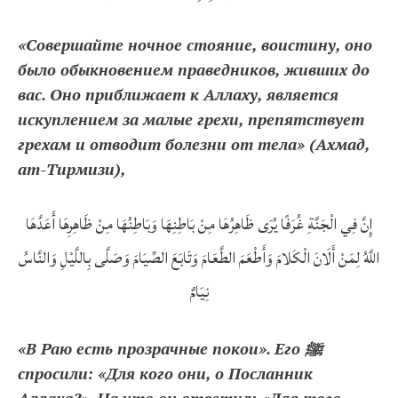
«Совершайте ночное стояние, воистину, оно
было обыкновением праведников, живших до
вас. Оно приближает к Аллаху, является
искуплением за малые грехи, препятствует
грехам и отводит болезни от тела» (Ахмад,
ат-Тирмизи),
إِنَّ فِي الْجَنَّةِ غُرَفًا يُرَى ظَاهِرُهَا مِنْ بَاطِنِهَا وَبَاطِنُهَا مِنْ ظَاهِرِهَا أَعَدَّهَا
اللَّهُ لِمَنْ أَلَانَ الْكَلامَ وَأَطْعَمَ الطَّعَامَ وَتَابَعَ الصِّيَامَ وَصَلَّى بِاللَّيْلِ وَالنَّاسُ
نِيَامٌ
«В Раю есть прозрачные покои». Его ﷺ
спросили: «Для кого они, о Посланник