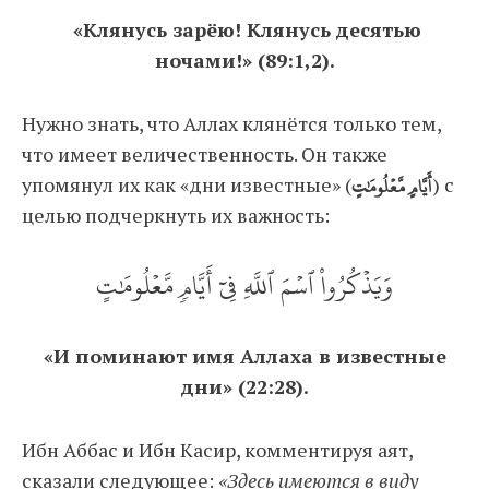
«Клянусь зарёю! Клянусь десятью
ночами!» (89:1,2).
Нужно знать, что Аллах клянётся только тем,
что имеет величественность. Он также
упомянул их как «дни известные» (
مَّعۡلُومَٰتٍ
أَيَّامٍ
) с
целью подчеркнуть их важность:
وَيَذۡكُرُواْ ٱسۡمَ ٱللَّهِ فِيٓ أَيَّامٖ مَّعۡلُومَٰتٍ
«И поминают имя Аллаха в известные
дни» (22:28).
Ибн Аббас и Ибн Касир, комментируя аят,
сказали следующее:
«Здесь имеются в виду