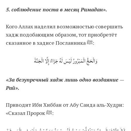
5. соблюдение поста в месяц Рамадан».
Кого Аллах наделил возможностью совершить
хадж подобающим образом, тот приобретёт
сказанное в хадисе Посланника ﷺ:
وَالْحَجُّ الْمَبْرُورُ لَيْسَ لَهُ جَزَاءٌ إِلَّا الْجَنَّةَ
«За безупречный хадж лишь одно воздаяние —
Рай».
Приводит Ибн Хиббан от Абу Саида аль-Худри:
«Сказал Пророк ﷺ: