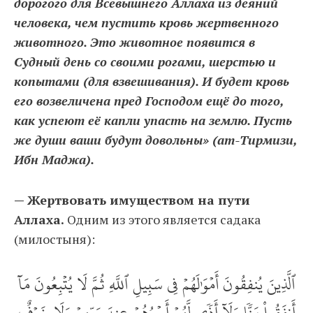
дорогого для Всевышнего Аллаха из деяний
человека, чем пустить кровь жертвенного
животного. Это животное появится в
Судный день со своими рогами, шерстью и
копытами (для взвешивания). И будет кровь
его возвеличена пред Господом ещё до того,
как успеют её капли упасть на землю. Пусть
же души ваши будут довольны» (ат-Тирмизи,
Ибн Маджа).
— Жертвовать имуществом на пути
Аллаха.
Одним из этого является садака
(милостыня):
ٱلَّذِينَ يُنفِقُونَ أَمۡوَٰلَهُمۡ فِي سَبِيلِ ٱللَّهِ ثُمَّ لَا يُتۡبِعُونَ مَآ
أَنفَقُواْ مَنّٗا وَلَآ أَذٗى لَّهُمۡ أَجۡرُهُمۡ عِندَ رَبِّهِمۡ وَلَا خَوۡفٌ