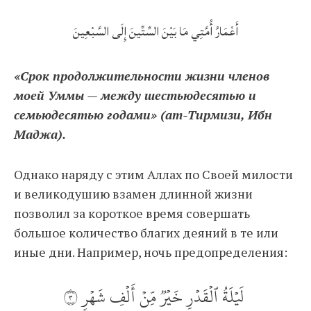
أَعْمَارُ أُمَّتِي مَا بَيْنَ السِّتِّينَ إِلَى السَّبْعِينَ
«Срок продолжительности жизни членов
моей Уммы — между шестьюдесятью и
семьюдесятью годами» (ат-Тирмизи, Ибн
Маджа).
Однако наряду с этим Аллах по Своей милости
и великодушию взамен длинной жизни
позволил за короткое время совершать
большое количество благих деяний в те или
иные дни. Например, ночь предопределения:
لَيۡلَةُ ٱلۡقَدۡرِ خَيۡرٞ مِّنۡ أَلۡفِ شَهۡرٖ ٣