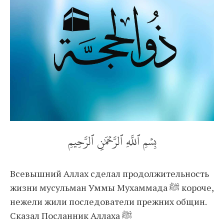
بِسۡمِ ٱللَّهِ ٱلرَّحۡمَٰنِ ٱلرَّحِيمِ
Всевышний Аллах сделал продолжительность
жизни мусульман Уммы Мухаммада ﷺ короче,
нежели жили последователи прежних общин.
Сказал Посланник Аллаха ﷺ