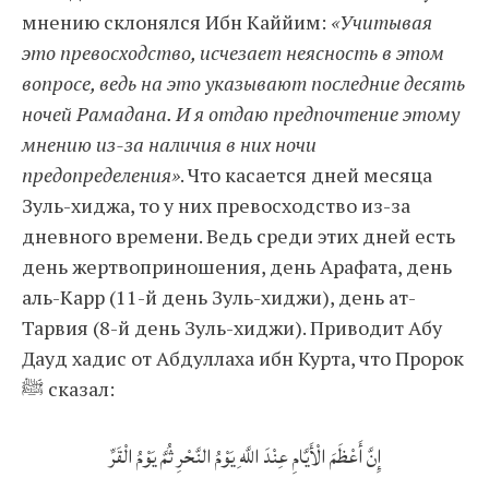
мнению склонялся Ибн Каййим:
«Учитывая
это превосходство, исчезает неясность в этом
вопросе, ведь на это указывают последние десять
ночей Рамадана. И я отдаю предпочтение этому
мнению из-за наличия в них ночи
предопределения»
. Что касается дней месяца
Зуль-хиджа, то у них превосходство из-за
дневного времени. Ведь среди этих дней есть
день жертвоприношения, день Арафата, день
аль-Карр (11-й день Зуль-хиджи), день ат-
Тарвия (8-й день Зуль-хиджи). Приводит Абу
Дауд хадис от Абдуллаха ибн Курта, что Пророк
ﷺ сказал:
إِنَّ أَعْظَمَ الْأَيَّامِ عِنْدَ اللَّهِ يَوْمُ النَّحْرِ ثُمَّ يَوْمُ الْقَرِّ