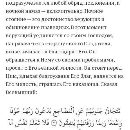
подразумевается любой обряд поклонения, и
ночной намаз — включительно. Ночное
стояние — это достоинство верующих и
обыкновение праведных. В этот момент
верующий уединяется со своим Господом,
направляется в сторону своего Создателя,
возвеличивает и благодарит Его. Он
обращается к Нему со своими проблемами,
просит о Его великой милости. Он стоит перед
Ним, вдыхая благоухания Его благ, надеется на
Его милость, страшась Его наказания. Сказал
Всевышний:
تَتَجَافَىٰ جُنُوبُهُمۡ عَنِ ٱلۡمَضَاجِعِ يَدۡعُونَ رَبَّهُمۡ خَوۡفٗا
وَطَمَعٗا وَمِمَّا رَزَقۡنَٰهُمۡ يُنفِقُونَ ١٦ فَلَا تَعۡلَمُ نَفۡسٞ مَّآ