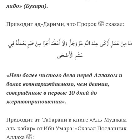
либо» (Бухари).
Приводит ад-Дарими, что Пророк ﷺ сказал:
مَا مِنْ عَمَلٍ أَزْكَى عِنْدَ اللَّهِ عَزَّ وَجَلَّ وَلَا أَعْظَمَ أَجْرًا مِنْ خَيْرٍ يَعْمَلُهُ فِي
عَشْرِ الْأَضْحَى
«Нет более чистого дела перед Аллахом и
более вознаграждаемого, чем деяния,
совершённые в первые 10 дней до
жертвоприношения».
Приводит ат-Табарани в книге «Аль-Муджам
аль-кабир» от Ибн Умара: «Сказал Посланник
Аллаха ﷺ: