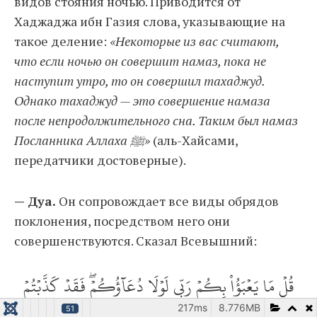
видов стояния ночью. Приводится от
Хаджаджа ибн Газия слова, указывающие на
такое деление:
«Некоторые из вас считают,
что если ночью он совершит намаз, пока не
наступит утро, то он совершил тахаджуд.
Однако тахаджуд — это совершение намаза
после непродолжительного сна. Таким был намаз
Посланника Аллаха ﷺ»
(аль-Хайсами,
передатчики достоверные).
— Дуа.
Он сопровождает все виды обрядов
поклонения, посредством него они
совершенствуются. Сказал Всевышний:
قُلۡ مَا يَعۡبَؤُاْ بِكُمۡ رَبِّي لَوۡلَا دُعَآؤُكُمۡۖ فَقَدۡ كَذَّبۡتُمۡ
فَسَوۡفَ يَكُونُ لِزَامَۢا ٧٧
217ms
8.776MB
51