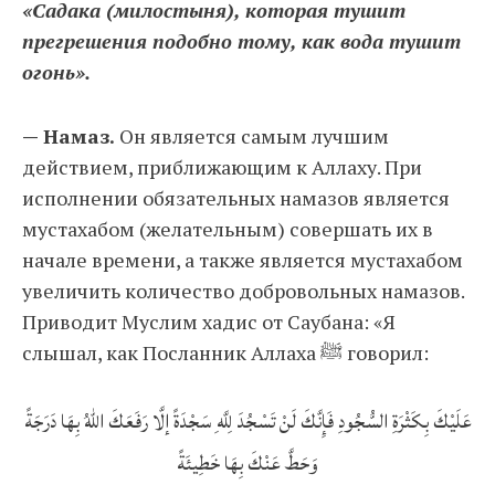
«Садака (милостыня), которая тушит
прегрешения подобно тому, как вода тушит
огонь».
— Намаз.
Он является самым лучшим
действием, приближающим к Аллаху. При
исполнении обязательных намазов является
мустахабом (желательным) совершать их в
начале времени, а также является мустахабом
увеличить количество добровольных намазов.
Приводит Муслим хадис от Саубана: «Я
слышал, как Посланник Аллаха ﷺ говорил:
عَلَيْكَ بِكَثْرَةِ السُّجُودِ فَإِنَّكَ لَنْ تَسْجُدَ لِلَّهِ سَجْدَةً إلَّا رَفَعَكَ اللهُ بِهَا دَرَجَةً
وَحَطَّ عَنْكَ بِهَا خَطِيئَةً