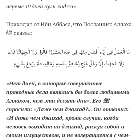
первые 10 дней Зуль-хиджи».
Приходит от Ибн Аббаса, что Посланник Аллаха
ﷺ сказал:
مَا الْعَمَلُ فِي أَيَّامٍ أَفْضَلَ مِنْهَا فِي هَذِهِ العَشَرَةِ؟ قَالُوا: وَلَا الْجِهَادُ؟ قَالَ:
وَلَا الجِهَادُ، إِلَّا رَجُلٌ خَرَجَ يُخَاطِرُ بِنَفْسِهِ وَمَالِهِ، فَلَمْ يَرْجِعْ بِشَيْءٍ
«Нет дней, в которых совершённые
праведные дела являлись бы более любимыми
Аллахом, чем эти десять дни». Его ﷺ
спросили: «Даже чем джихад?». Он ответил:
«И даже чем джихад, кроме случая, когда
человек выходит на джихад, рискуя собой и
своим имуществом, и не возвращается с чем-