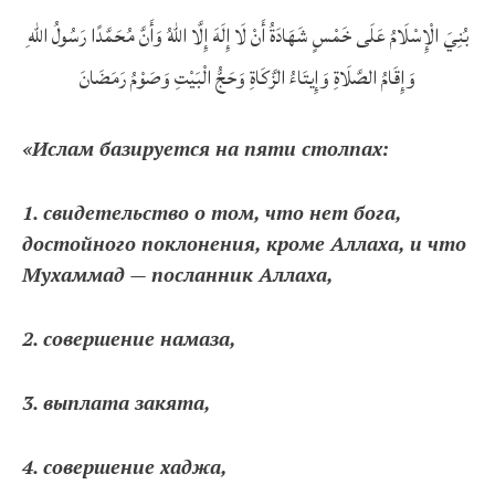
بُنِيَ الْإِسْلَامُ عَلَى خَمْسٍ شَهَادَةُ أَنْ لَا إِلَهَ إِلَّا اللهُ وَأَنَّ مُحَمَّدًا رَسُولُ اللهِ
وَإِقَامُ الصَّلَاةِ وَإِيتَاءُ الزَّكَاةِ وَحَجُّ الْبَيْتِ وَصَوْمُ رَمَضَانَ
«Ислам базируется на пяти столпах:
1. свидетельство о том, что нет бога,
достойного поклонения, кроме Аллаха, и что
Мухаммад — посланник Аллаха,
2. совершение намаза,
3. выплата закята,
4. совершение хаджа,