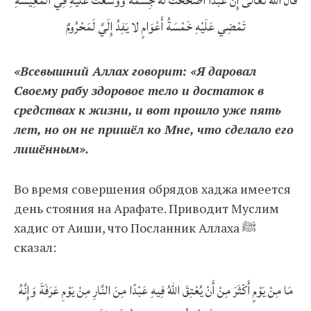
قَالَ اللَّهُ تَعَالَى إِنَّ عَبْدًا أَصْحَحْتُ لَهُ جِسْمَهُ وَوَسَّعْتُ عَلَيْهِ فِي الْمَعِيشَةِ
تَمْضِي عَلَيْهِ خَمْسَةُ أَعْوَامٍ لا يَفِدُ إِلَيَّ لَمَحْرُومٌ
«Всевышний Аллах говорит: «Я даровал
Своему рабу здоровое тело и достаток в
средствах к жизни, и вот прошло уже пять
лет, но он не пришёл ко Мне, что сделало его
лишённым».
Во время совершения обрядов хаджа имеется
день стояния на Арафате. Приводит Муслим
хадис от Аиши, что Посланник Аллаха ﷺ
сказал:
مَا مِنْ يَوْمٍ أَكْثَرَ مِنْ أَنْ يُعْتِقَ اللهُ فِيهِ عَبْدًا مِنَ النَّارِ مِنْ يَوْمِ عَرَفَةَ وَإِنَّهُ