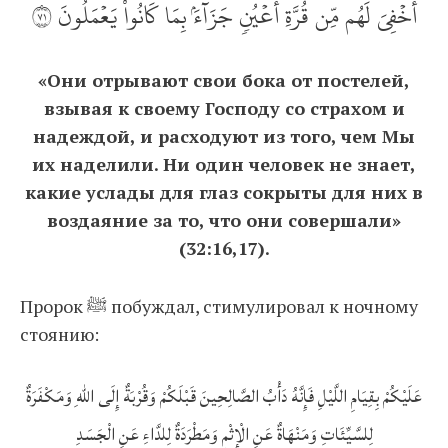
أُخۡفِيَ لَهُم مِّن قُرَّةِ أَعۡيُنٖ جَزَآءَۢ بِمَا كَانُواْ يَعۡمَلُونَ ١٧
«Они отрывают свои бока от постелей,
взывая к своему Господу со страхом и
надеждой, и расходуют из того, чем Мы
их наделили. Ни один человек не знает,
какие услады для глаз сокрыты для них в
воздаяние за то, что они совершали»
(32:16,17).
Пророк ﷺ побуждал, стимулировал к ночному
стоянию:
عَلَيْكُمْ بِقِيَامِ اللَّيْلِ فَإِنَّهُ دَأْبُ الصَّالِحِينَ قَبْلَكُمْ وَقُرْبَةٌ إِلَى اللهِ وَمَكْفَرَةٌ
لِلسَّيِّئَاتِ وَمَنْهَاةٌ عَنِ الْإِثْمِ وَمَطْرَدَةٌ لِلدَّاءِ عَنِ الْجَسَدِ