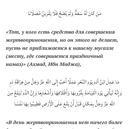
مَنْ كَانَ لَهُ سَعَةٌ وَلَمْ يُضَحِّ فَلَا يَقْرَبَنَّ مُصَلَانَا
«Тот, у кого есть средства для совершения
жертвоприношения, но он этого не делает,
пусть не приближается к нашему мусалле
(месту, где совершается праздничный
намаз)» (Ахмад, Ибн Маджа),
مَا عَمِلَ ابْنُ آدَمَ يَوْمَ النَّحْرِ عَمَلًا أَحَبَّ إِلَى اللَّهِ عَزَّ وَجَلَّ مِنْ هِرَاقَةِ دَمٍ
وَإِنَّهُ لَيَأْتِي يَوْمَ الْقِيَامَةِ بِقُرُونِهَا وَأَظْلَافِهَا وَأَشْعَارِهَا وَإِنَّ الدَّمَ لَيَقَعُ مِنَ
اللَّهِ عَزَّ وَجَلَّ بِمَكَانٍ قَبْلَ أَنْ يَقَعَ عَلَى الْأَرْضِ فَطِيبُوا بِهَا نَفْسًا
«В день жертвоприношения нет ничего более