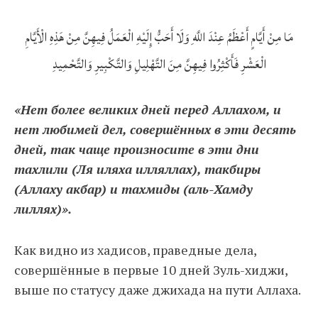
مَا مِنْ أَيَّامٍ أَعْظَمُ عِنْدَ اللَّهِ وَلَا أَحَبُّ إِلَيْهِ الْعَمَلُ فِيهِنَّ مِنْ هَذِهِ الْأَيَّامِ
الْعَشْرِ فَأَكْثِرُوا فِيهِنَّ مِنَ التَّهْلِيلِ وَالتَّكْبِيرِ وَالتَّحْمِيدِ
«Нет более великих дней перед Аллахом, и
нет любимей дел, совершённых в эти десять
дней, так чаще произносите в эти дни
тахлили (Ля иляха илляллах), такбиры
(Аллаху акбар) и тахмиды (аль-Хамду
лиллях)».
Как видно из хадисов, праведные дела,
совершённые в первые 10 дней Зуль-хиджи,
выше по статусу даже джихада на пути Аллаха.