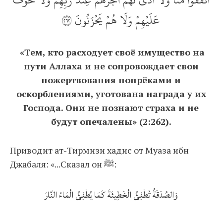
عَلَيۡهِمۡ وَلَا هُمۡ يَحۡزَنُونَ ٢٦٢
«Тем, кто расходует своё имущество на
пути Аллаха и не сопровождает свои
пожертвования попрёками и
оскорблениями, уготована награда у их
Господа. Они не познают страха и не
будут опечалены» (2:262).
Приводит ат-Тирмизи хадис от Муаза ибн
Джабаля: «...Сказал он ﷺ:
وَالصَّدَقَةُ تُطْفِئُ الْخَطِيئَةَ كَمَا يُطْفِئُ الْمَاءُ النَّارَ