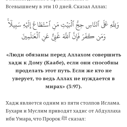
Всевышнему в эти 10 дней. Сказал Аллах:
وَلِلَّهِ عَلَى ٱلنَّاسِ حِجُّ ٱلۡبَيۡتِ مَنِ ٱسۡتَطَاعَ إِلَيۡهِ سَبِيلٗاۚ
وَمَن كَفَرَ فَإِنَّ ٱللَّهَ غَنِيٌّ عَنِ ٱلۡعَٰلَمِينَ
«Люди обязаны перед Аллахом совершить
хадж к Дому (Каабе), если они способны
проделать этот путь. Если же кто не
уверует, то ведь Аллах не нуждается в
мирах» (3:97).
Хадж является одним из пяти столпов Ислама.
Бухари и Муслим приводят хадис от Абдуллаха
ибн Умара, что Пророк ﷺ сказал: