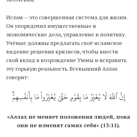
Ислам — это совершенная система для жизни.
Он упорядочил имущественные и
экономические дела, управление и политику.
Учёные должны предлагать своё исламское
видение решения кризисов, чтобы внести
свой вклад в возрождение Уммы и исправить
эту горькую реальность. Всевышний Аллах
говорит:
إِنَّ ٱللَّهَ لَا يُغَيِّرُ مَا بِقَوۡمٍ حَتَّىٰ يُغَيِّرُواْ مَا بِأَنفُسِهِمۡۗ
«Аллах не меняет положения людей, пока
они не изменят самих себя» (13:11).