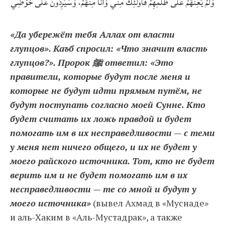
وَلَمْ يُعِنْهُمْ عَلَى ظُلْمِهِمْ فَأُولَئِكَ مِنِّي وَأَنَا مِنْهُمْ، وَسَيَرِدُونَ عَلَى حَوْضِي
«Да убережёт тебя Аллах от власти
глупцов». Каъб спросил: «Что значит власть
глупцов?». Пророк ﷺ ответил: «Это
правители, которые будут после меня и
которые не будут идти прямым путём, не
будут поступать согласно моей Сунне. Кто
будет считать их ложь правдой и будет
помогать им в их несправедливости — с теми
у меня нет ничего общего, и их не будет у
моего райского источника. Тот, кто не будет
верить им и не будет помогать им в их
несправедливости — те со мной и будут у
моего источника»
(вывел Ахмад в «Муснаде»
и аль-Хаким в «Аль-Мустадрак», а также