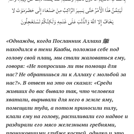
لَيَتِمَّنَّ هَذَا الْأَمْرُ حَتَّى يَسِيرَ الرَّاكِبُ مِنْ صَنْعَاءَ إِلَى حَضْرَمَوْتَ لا
يَخَافُ إِلا اللَّهَ وَالذِّئْبَ عَلَى غَنَمِهِ وَلَكِنَّكُمْ تَسْتَعْجِلُونَ
«Однажды, когда Посланник Аллаха ﷺ
находился в тени Каабы, положив себе под
голову свой плащ, мы стали жаловаться ему,
говоря: «Не попросишь ли ты помощи для
нас? Не обратишься ли к Аллаху с мольбой за
нас?». В ответ на это он сказал: «Среди
живших до вас бывало так, что человека
хватали, вырывали для него в земле яму,
помещали туда, а потом приносили пилу,
клали ему на голову, распиливали его надвое и
раздирали его мясо железными гребнями,
проникавшими глубже костей, однако и это