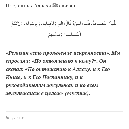
Посланник Аллаха ﷺ сказал:
الدِّينُ النَّصِيحَةُ، قُلْنَا: لِمَنْ؟ قَالَ: لِلَّهِ، وَلِكِتَابِهِ، وَلِرَسُولِه،ِ وَلأَئِمَّةِ
الْمُسْلِمِينَ وَعَامَّتِهِمْ
«Религия есть проявление искренности». Мы
спросили: «По отношению к кому?». Он
сказал: «По отношению к Аллаху, и к Его
Книге, и к Его Посланнику, и к
руководителям мусульман и ко всем
мусульманам в целом» (Муслим).
ученые