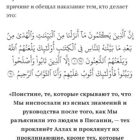
причине и обещал наказание тем, кто делает
это:
إِنَّ ٱلَّذِينَ يَكۡتُمُونَ مَآ أَنزَلۡنَا مِنَ ٱلۡبَيِّنَٰتِ وَٱلۡهُدَىٰ مِنۢ
بَعۡدِ مَا بَيَّنَّٰهُ لِلنَّاسِ فِي ٱلۡكِتَٰبِ أُوْلَٰٓئِكَ يَلۡعَنُهُمُ ٱللَّهُ
وَيَلۡعَنُهُمُ ٱللَّٰعِنُونَ ١٥٩ إِلَّا ٱلَّذِينَ تَابُواْ وَأَصۡلَحُواْ
وَبَيَّنُواْ فَأُوْلَٰٓئِكَ أَتُوبُ عَلَيۡهِمۡ وَأَنَا ٱلتَّوَّابُ ٱلرَّحِيمُ ١٦٠
«Поистине, те, которые скрывают то, что
Мы ниспослали из ясных знамений и
руководства после того, как Мы
разъяснили это людям в Писании, — тех
проклянёт Аллах и проклянут их
проклинающие, кроме тех, которые