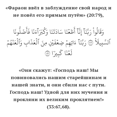
«Фараон ввёл в заблуждение свой народ и
не повёл его прямым путём» (20:79),
وَقَالُواْ رَبَّنَآ إِنَّآ أَطَعۡنَا سَادَتَنَا وَكُبَرَآءَنَا فَأَضَلُّونَا
ٱلسَّبِيلَا۠ ٦٧ رَبَّنَآ ءَاتِهِمۡ ضِعۡفَيۡنِ مِنَ ٱلۡعَذَابِ وَٱلۡعَنۡهُمۡ
لَعۡنٗا كَبِيرٗا ٦٨
«Они скажут: «Господь наш! Мы
повиновались нашим старейшинам и
нашей знати, и они сбили нас с пути.
Господь наш! Удвой для них мучения и
прокляни их великим проклятием!»
(33:67,68).