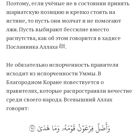
Поэтому, если учёные не в состоянии принять
шариатскую позицию и крепко стоять на
истине, то пусть они молчат и не помогают
лжи. Пусть выбирают бессилие вместо
распутства, как об этом говорится в хадисе
Посланника Аллаха ﷺ.
Не обязательно испорченность правителя
исходит из испорченности Уммы. В
Благородном Коране повествуется о
правителях, которые распространяли нечестие
среди своего народа. Всевышний Аллах
говорит:
وَأَضَلَّ فِرۡعَوۡنُ قَوۡمَهُۥ وَمَا هَدَىٰ ٧٩