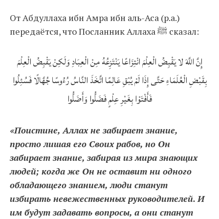
От Абдуллаха ибн Амра ибн аль-Аса (р.а.)
передаётся, что Посланник Аллаха ﷺ сказал:
إِنَّ اللَّهَ لا يَقْبِضُ الْعِلْمَ انْتِزَاعًا يَنْتَزِعُهُ مِنْ الْعِبَادِ وَلَكِنْ يَقْبِضُ الْعِلْمَ
بِقَبْضِ الْعُلَمَاءِ حَتَّى إِذَا لَمْ يُبْقِ عَالِمًا اتَّخَذَ النَّاسُ رُءُوسًا جُهَّالًا فَسُئِلُوا
فَأَفْتَوْا بِغَيْرِ عِلْمٍ فَضَلُّوا وَأَضَلُّوا
«Поистине, Аллах не забирает знание,
просто лишая его Своих рабов, но Он
забирает знание, забирая из мира знающих
людей; когда же Он не оставит ни одного
обладающего знанием, люди станут
избирать невежественных руководителей. И
им будут задавать вопросы, а они станут