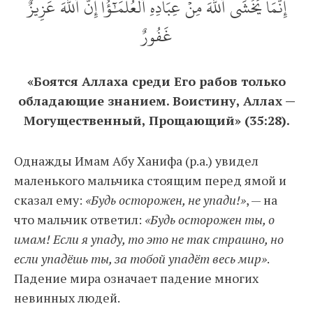
إِنَّمَا يَخۡشَى ٱللَّهَ مِنۡ عِبَادِهِ ٱلۡعُلَمَٰٓؤُاْۗ إِنَّ ٱللَّهَ عَزِيزٌ
غَفُورٌ
«Боятся Аллаха среди Его рабов только
обладающие знанием. Воистину, Аллах —
Могущественный, Прощающий» (35:28).
Однажды Имам Абу Ханифа (р.а.) увидел
маленького мальчика стоящим перед ямой и
сказал ему:
«Будь осторожен, не упади!»
, — на
что мальчик ответил:
«Будь осторожен ты, о
имам! Если я упаду, то это не так страшно, но
если упадёшь ты, за тобой упадёт весь мир»
.
Падение мира означает падение многих
невинных людей.