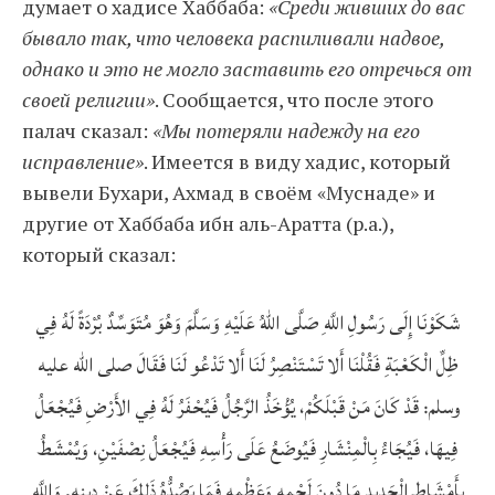
думает о хадисе Хаббаба:
«Среди живших до вас
бывало так, что человека распиливали надвое,
однако и это не могло заставить его отречься от
своей религии»
. Сообщается, что после этого
палач сказал:
«Мы потеряли надежду на его
исправление»
. Имеется в виду хадис, который
вывели Бухари, Ахмад в своём «Муснаде» и
другие от Хаббаба ибн аль-Аратта (р.а.),
который сказал:
شَكَوْنَا إِلَى رَسُولِ اللَّهِ صَلَّى اللهُ عَلَيْهِ وَسَلَّمَ وَهُوَ مُتَوَسِّدٌ بُرْدَةً لَهُ فِي
ظِلِّ الْكَعْبَةِ فَقُلْنَا أَلا تَسْتَنْصِرُ لَنَا أَلا تَدْعُو لَنَا فَقَالَ صلى الله عليه
وسلم: قَدْ كَانَ مَنْ قَبْلَكُمْ، يُؤْخَذُ الرَّجُلُ فَيُحْفَرُ لَهُ فِي الأَرْضِ فَيُجْعَلُ
فِيهَا، فَيُجَاءُ بِالْمِنْشَارِ فَيُوضَعُ عَلَى رَأْسِهِ فَيُجْعَلُ نِصْفَيْنِ، وَيُمْشَطُ
بِأَمْشَاطِ الْحَدِيدِ مَا دُونَ لَحْمِهِ وَعَظْمِهِ فَمَا يَصُدُّهُ ذَلِكَ عَنْ دِينِهِ. وَاللَّهِ