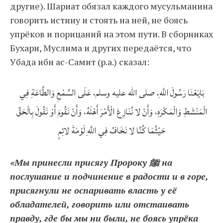
другие). Шариат обязал каждого мусульманина
говорить истину и стоять на ней, не боясь
упрёков и порицаний на этом пути. В сборниках
Бухари, Муслима и других передаётся, что
Убада ибн ас-Самит (р.а.) сказал:
بَايَعْنَا رَسُولَ اللَّهِ، صلى الله عليه وسلم، عَلَى السَّمْعِ وَالطَّاعَةِ فِي
الْمَنْشَطِ وَالْمَكْرَهِ، وَأَنْ لا نُنَازِعَ الْأَمْرَ أَهْلَهُ، وَأَنْ نَقُومَ أَوْ نَقُولَ بِالْحَقِّ
حَيْثُمَا كُنَّا لا نَخَافُ فِي اللَّهِ لَوْمَةَ لائِمٍ
«Мы принесли присягу Пророку ﷺ на
послушание и подчинение в радости и в горе,
присягнули не оспаривать власть у её
обладателей, говорить или отстаивать
правду, где бы мы ни были, не боясь упрёка