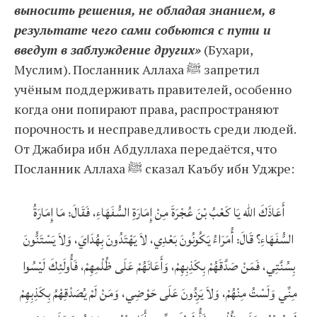
выносить решения, не обладая знанием, в
результате чего сами собьются с пути и
введут в заблуждение других»
(Бухари,
Муслим). Посланник Аллаха ﷺ запретил
учёным поддерживать правителей, особенно
когда они попирают права, распространяют
порочность и несправедливость среди людей.
От Джабира ибн Абдуллаха передаётся, что
Посланник Аллаха ﷺ сказал Каъбу ибн Уджрe:
أَعَاذَكَ الله يَا كَعْبُ بْنَ عُجْرَةَ مِنْ إِمَارَةِ السُّفَهَاءِ، فَقَالَ: مَا إِمَارَةُ
السُّفَهَاءِ؟ قَالَ: أُمَرَاءُ يَكُونُونَ بَعْدِي، لاَ يَهْتَدُونَ بِهُدَايَ، وَلاَ يَسْتَنُّونَ
بِسُنَّتِي، فَمَنْ صَدَّقَهُمْ بِكَذِبِهِمْ، وَأَعَانَهُمْ عَلَى ظُلْمِهِمْ، فَأُولَئِكَ لَيْسُوا
مِنِّي وَلَسْتُ مِنْهُمْ، وَلاَ يَرِدُونَ عَلَى حَوْضِي، وَمَنْ لَمْ يُصَدْقِهْمُ بِكَذِبِهِمْ