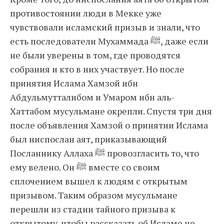
противостоянии люди в Мекке уже
чувствовали исламский призыв и знали, что
есть последователи Мухаммада ﷺ, даже если
не были уверены в том, где проводятся
собрания и кто в них участвует. Но после
принятия Ислама Хамзой ибн
Абдульмутталибом и Умаром ибн аль-
Хаттабом мусульмане окрепли. Спустя три дня
после объявления Хамзой о принятии Ислама
был ниспослан аят, приказывающий
Посланнику Аллаха ﷺ провозгласить то, что
ему велено. Он ﷺ вместе со своим
сплочением вышел к людям с открытым
призывом. Таким образом мусульмане
перешли из стадии тайного призыва к
открытому, чтобы рассказать об Исламе не