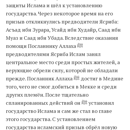
защиты Ислама и шёл к установлению
государства. Через некоторое время на его
призыв откликнулись предводители Ясриба:
Асъад ибн Зурара, Усайд ибн Худайр, Саад ибн
Муаз и Саад ибн Убада. Вследствие оказания
помощи Посланнику Аллаха ﷺ
предводителями Ясриба Ислам занял
центральное место среди простых жителей, а
верующие обрели силу, которой не обладали
прежде. Посланник Аллаха ﷺ достиг в Медине
того, чего не смог добиться в Мекке и среди
других племён. После тщательно
спланированных действий он ﷺ установил
государство Ислама и сам же стал во главе
этого государства. С установлением
государства исламский призыв обрёл новую