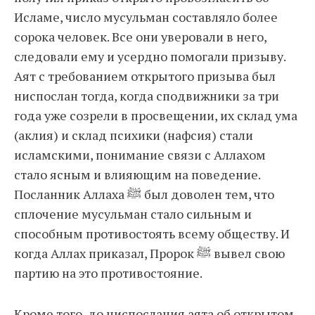
Исламе, число мусульман составляло более
сорока человек. Все они уверовали в него,
следовали ему и усердно помогали призыву.
Аят с требованием открытого призыва был
ниспослан тогда, когда сподвижники за три
года уже созрели в просвещении, их склад ума
(аклия) и склад психики (нафсия) стали
исламскими, понимание связи с Аллахом
стало ясным и влияющим на поведение.
Посланник Аллаха ﷺ был доволен тем, что
сплочение мусульман стало сильным и
способным противостоять всему обществу. И
когда Аллах приказал, Пророк ﷺ вывел свою
партию на это противостояние.
Кроме того, до ниспослания аята об открытом