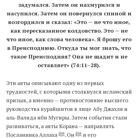
задумался. Затем он нахмурился и
насупился. Затем он повернулся спиной и
возгордился и сказал: «Это — не что иное,
как пересказанное колдовство. Это — не
что иное, как слова человека». Я брошу его
в Преисподнюю. Откуда ты мог знать, что
такое Преисподняя? Она не щадит и не
оставляет» (74:11–28).
Эти аяты описывают одну из первых
трудностей, с которыми столкнулся исламский
призыв, а именно — противостояние высшего
руководства курайшитов в лице Абу Джахля и
аль-Валида ибн Мугиры. Затем события стали
развиваться, а аяты Корана — направлять
Посланника Аллаха ﷺ. Он ﷺ и его