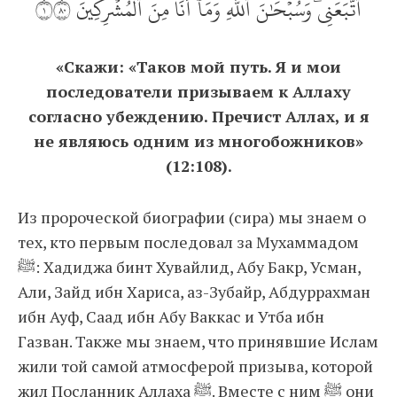
ٱتَّبَعَنِيۖ وَسُبۡحَٰنَ ٱللَّهِ وَمَآ أَنَا۠ مِنَ ٱلۡمُشۡرِكِينَ ١٠٨
«Скажи: «Таков мой путь. Я и мои
последователи призываем к Аллаху
согласно убеждению. Пречист Аллах, и я
не являюсь одним из многобожников»
(12:108).
Из пророческой биографии (сира) мы знаем о
тех, кто первым последовал за Мухаммадом
ﷺ: Хадиджа бинт Хувайлид, Абу Бакр, Усман,
Али, Зайд ибн Хариса, аз-Зубайр, Абдуррахман
ибн Ауф, Саад ибн Абу Ваккас и Утба ибн
Газван. Также мы знаем, что принявшие Ислам
жили той самой атмосферой призыва, которой
жил Посланник Аллаха ﷺ. Вместе с ним ﷺ они