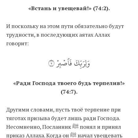
«Встань и увещевай!» (74:2).
И поскольку на этом пути обязательно будут
трудности, в последующих аятах Аллах
говорит:
وَلِرَبِّكَ فَٱصۡبِرۡ ٧
«Ради Господа твоего будь терпелив!»
(74:7).
Другими словами, пусть твоё терпение при
тяготах призыва будет лишь ради Господа.
Несомненно, Посланник ﷺ понял и принял
приказ Аллаха. Когда он ﷺ начал увещевать