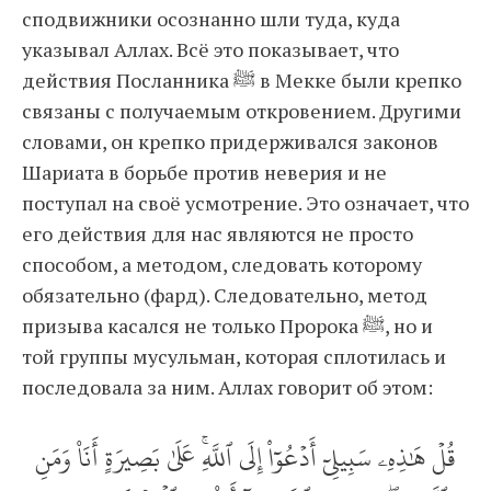
сподвижники осознанно шли туда, куда
указывал Аллах. Всё это показывает, что
действия Посланника ﷺ в Мекке были крепко
связаны с получаемым откровением. Другими
словами, он крепко придерживался законов
Шариата в борьбе против неверия и не
поступал на своё усмотрение. Это означает, что
его действия для нас являются не просто
способом, а методом, следовать которому
обязательно (фард). Следовательно, метод
призыва касался не только Пророка ﷺ, но и
той группы мусульман, которая сплотилась и
последовала за ним. Аллах говорит об этом:
قُلۡ هَٰذِهِۦ سَبِيلِيٓ أَدۡعُوٓاْ إِلَى ٱللَّهِۚ عَلَىٰ بَصِيرَةٍ أَنَا۠ وَمَنِ