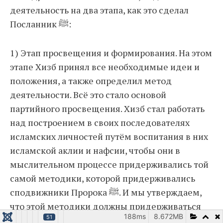
деятельность на два этапа, как это сделал
Посланник ﷺ:
1) Этап просвещения и формирования. На этом
этапе Хизб принял все необходимые идеи и
положения, а также определил метод
деятельности. Всё это стало основой
партийного просвещения. Хизб стал работать
над построением в своих последователях
исламских личностей путём воспитания в них
исламской аклии и нафсии, чтобы они в
мыслительном процессе придерживались той
самой методики, которой придерживались
сподвижники Пророка ﷺ. И мы утверждаем,
что этой методики должны придерживаться
188ms
8.672MB
51
все мусульмане независимо от времени и