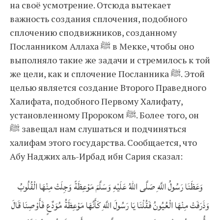
на своё усмотрение. Отсюда вытекает
важность создания сплочения, подобного
сплочению сподвижников, созданному
Посланником Аллаха ﷺ в Мекке, чтобы оно
выполняло такие же задачи и стремилось к той
же цели, как и сплочение Посланника ﷺ. Этой
целью является создание Второго Праведного
Халифата, подобного Первому Халифату,
установленному Пророком ﷺ. Более того, он
ﷺ завещал нам слушаться и подчиняться
халифам этого государства. Сообщается, что
Абу Наджих аль-Ирбад ибн Сария сказал:
وَعَظَنَا رَسُولُ اللَّهِ صَلَّى اللهُ عَلَيْهِ وَسَلَّمَ مَوْعِظَةً وَجِلَتْ مِنْهَا الْقُلُوبُ
وَذَرَفَتْ مِنْهَا الْعُيُونُ فَقُلْنَا يَا رَسُولَ اللَّهِ كَأَنَّهَا مَوْعِظَةُ مُوَدِّعٍ فَأَوْصِنَا قَالَ