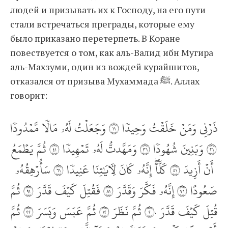
людей и призывать их к Господу, на его пути
стали встречаться преграды, которые ему
было приказано перетерпеть. В Коране
повествуется о том, как аль-Валид ибн Мугира
аль-Махзуми, один из вождей курайшитов,
отказался от призыва Мухаммада ﷺ. Аллах
говорит:
ذَرۡنِي وَمَنۡ خَلَقۡتُ وَحِيدٗا ١١ وَجَعَلۡتُ لَهُۥ مَالٗا مَّمۡدُودٗا
١٢ وَبَنِينَ شُهُودٗا ١٣ وَمَهَّدتُّ لَهُۥ تَمۡهِيدٗا ١٤ ثُمَّ يَطۡمَعُ
أَنۡ أَزِيدَ ١٥ كَلَّآۖ إِنَّهُۥ كَانَ لِأٓيَٰتِنَا عَنِيدٗا ١٦ سَأُرۡهِقُهُۥ
صَعُودًا ١٧ إِنَّهُۥ فَكَّرَ وَقَدَّرَ ١٨ فَقُتِلَ كَيۡفَ قَدَّرَ ١٩ ثُمَّ
قُتِلَ كَيۡفَ قَدَّرَ ٢٠ ثُمَّ نَظَرَ ٢١ ثُمَّ عَبَسَ وَبَسَرَ ٢٢ ثُمَّ