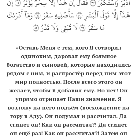
أَدۡبَرَ وَٱسۡتَكۡبَرَ ٢٣ فَقَالَ إِنۡ هَٰذَآ إِلَّا سِحۡرٞ يُؤۡثَرُ ٢٤ إِنۡ
هَٰذَآ إِلَّا قَوۡلُ ٱلۡبَشَرِ ٢٥ سَأُصۡلِيهِ سَقَرَ ٢٦ وَمَآ أَدۡرَىٰكَ
مَا سَقَرُ ٢٧ لَا تُبۡقِي وَلَا تَذَرُ ٢٨
«Оставь Меня с тем, кого Я сотворил
одиноким, даровал ему большое
богатство и сыновей, которые находились
рядом с ним, и распростёр перед ним этот
мир полностью. После всего этого он
желает, чтобы Я добавил ему. Но нет! Он
упрямо отрицает Наши знамения. Я
возложу на него подъём (восхождение на
гору в Аду). Он подумал и рассчитал. Да
сгинет он! Как он рассчитал?! Да сгинет
он ещё раз! Как он рассчитал?! Затем он