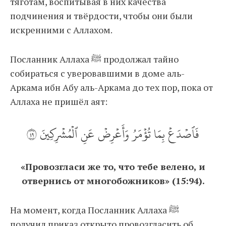
тяготам, воспитывая в них качества
подчинения и твёрдости, чтобы они были
искренними с Аллахом.
Посланник Аллаха ﷺ продолжал тайно
собираться с уверовавшими в доме аль-
Аркама ибн Абу аль-Аркама до тех пор, пока от
Аллаха не пришёл аят:
فَٱصۡدَعۡ بِمَا تُؤۡمَرُ وَأَعۡرِضۡ عَنِ ٱلۡمُشۡرِكِينَ ٩٤
«Провозгласи же то, что тебе велено, и
отвернись от многобожников» (15:94).
На момент, когда Посланник Аллаха ﷺ
получил приказ открыто провозгласить об