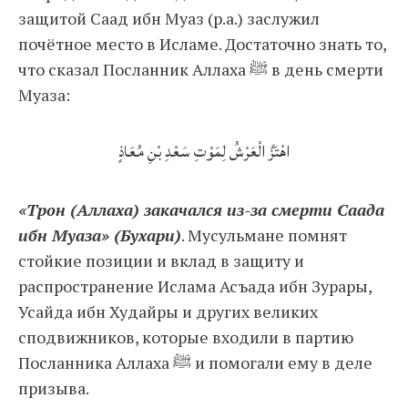
защитой Саад ибн Муаз (р.а.) заслужил
почётное место в Исламе. Достаточно знать то,
что сказал Посланник Аллаха ﷺ в день смерти
Муаза:
اهْتَزَّ الْعَرْشُ لِمَوْتِ سَعْدِ بْنِ مُعَاذٍ
«Трон (Аллаха) закачался из-за смерти Саада
ибн Муаза» (Бухари)
. Мусульмане помнят
стойкие позиции и вклад в защиту и
распространение Ислама Асъада ибн Зурары,
Усайда ибн Худайры и других великих
сподвижников, которые входили в партию
Посланника Аллаха ﷺ и помогали ему в деле
призыва.