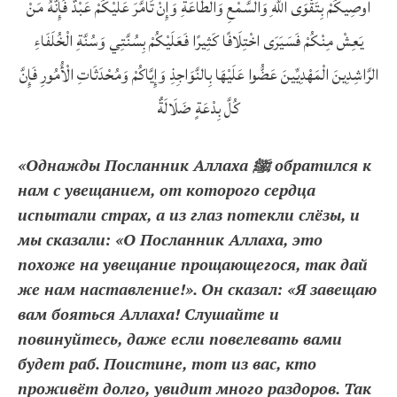
أُوصِيكُمْ بِتَقْوَى اللَّهِ وَالسَّمْعِ وَالطَّاعَةِ وَإِنْ تَأَمَّرَ عَلَيْكُمْ عَبْدٌ فَإِنَّهُ مَنْ
يَعِشْ مِنْكُمْ فَسَيَرَى اخْتِلَافًا كَثِيرًا فَعَلَيْكُمْ بِسُنَّتِي وَسُنَّةِ الْخُلَفَاءِ
الرَّاشِدِينَ الْمَهْدِيِّينَ عَضُّوا عَلَيْهَا بِالنَّوَاجِذِ وَإِيَّاكُمْ وَمُحْدَثَاتِ الْأُمُورِ فَإِنَّ
كُلَّ بِدْعَةٍ ضَلَالَةٌ
«Однажды Посланник Аллаха ﷺ обратился к
нам с увещанием, от которого сердца
испытали страх, а из глаз потекли слёзы, и
мы сказали: «О Посланник Аллаха, это
похоже на увещание прощающегося, так дай
же нам наставление!». Он сказал: «Я завещаю
вам бояться Аллаха! Слушайте и
повинуйтесь, даже если повелевать вами
будет раб. Поистине, тот из вас, кто
проживёт долго, увидит много раздоров. Так