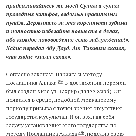
придерживайтесь же моей Сунны и сунны
праведных халифов, ведомых правильным
путём. Держитесь за это коренными зубами
и полностью избегайте новшеств в делах,
ибо каждое нововведение есть заблуждение!».
Хадис передал Абу Дауд. Ат-Тирмизи сказал,
что хадис «хасан сахих».
Согласно законам Шариата и методу
Посланника Аллаха ﷺ в достижении перемен
был создан Хизб ут-Тахрир (далее Хизб). Он
появился в среде, подобной мекканскому
периоду призыва с точки зрения отсутствия
государства мусульман. И он взял на себя
задачу установления этого государства по
методу Посланника Аллаха ﷺ, поделив свою