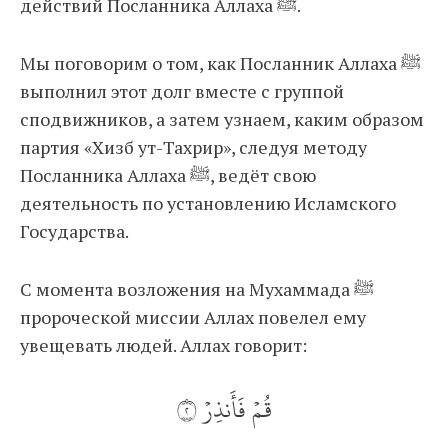
действий Посланника Аллаха ﷺ.
Мы поговорим о том, как Посланник Аллаха ﷺ
выполнил этот долг вместе с группой
сподвижников, а затем узнаем, каким образом
партия «Хизб ут-Тахрир», следуя методу
Посланника Аллаха ﷺ, ведёт свою
деятельность по установлению Исламского
Государства.
С момента возложения на Мухаммада ﷺ
пророческой миссии Аллах повелел ему
увещевать людей. Аллах говорит:
قُمۡ فَأَنذِرۡ ٢