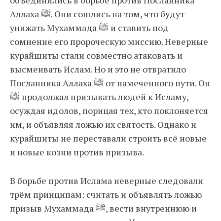
Аллаха ﷺ. Они сошлись на том, что будут
унижать Мухаммада ﷺ и ставить под
сомнение его пророческую миссию. Неверные
курайшиты стали совместно атаковать и
высмеивать Ислам. Но и это не отвратило
Посланника Аллаха ﷺ от намеченного пути. Он
ﷺ продолжал призывать людей к Исламу,
осуждая идолов, порицая тех, кто поклоняется
им, и объявляя ложью их святость. Однако и
курайшиты не переставали строить всё новые
и новые козни против призыва.
В борьбе против Ислама неверные следовали
трём принципам: считать и объявлять ложью
призыв Мухаммада ﷺ, вести внутреннюю и