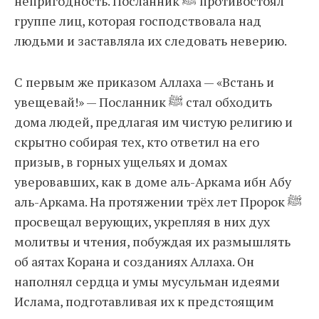
непригодность. Посланник ﷺ противостоял
группе лиц, которая господствовала над
людьми и заставляла их следовать неверию.
С первым же приказом Аллаха — «Встань и
увещевай!» — Посланник ﷺ стал обходить
дома людей, предлагая им чистую религию и
скрытно собирая тех, кто ответил на его
призыв, в горных ущельях и домах
уверовавших, как в доме аль-Аркама ибн Абу
аль-Аркама. На протяжении трёх лет Пророк ﷺ
просвещал верующих, укрепляя в них дух
молитвы и чтения, побуждая их размышлять
об аятах Корана и созданиях Аллаха. Он
наполнял сердца и умы мусульман идеями
Ислама, подготавливая их к предстоящим