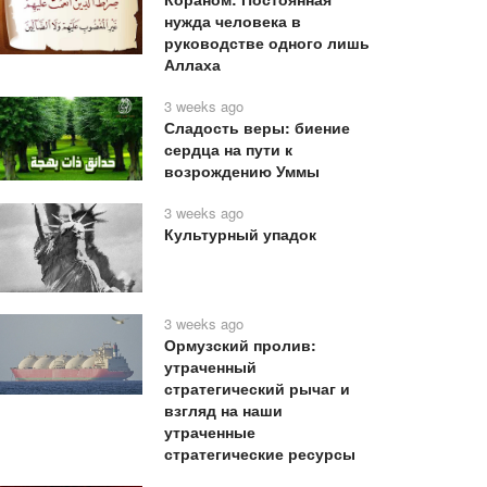
нужда человека в
руководстве одного лишь
Аллаха
3 weeks ago
Сладость веры: биение
сердца на пути к
возрождению Уммы
3 weeks ago
Культурный упадок
3 weeks ago
Ормузский пролив:
утраченный
стратегический рычаг и
взгляд на наши
утраченные
стратегические ресурсы