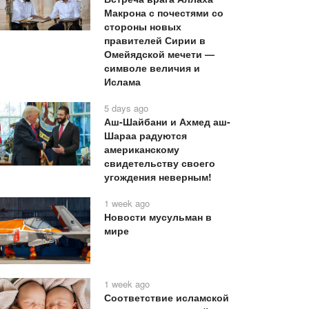
Макрона с почестями со
стороны новых
правителей Сирии в
Омейядской мечети —
символе величия и
Ислама
5 days ago
Аш-Шайбани и Ахмед аш-
Шараа радуются
американскому
свидетельству своего
угождения неверным!
1 week ago
Новости мусульман в
мире
1 week ago
Соответствие исламской