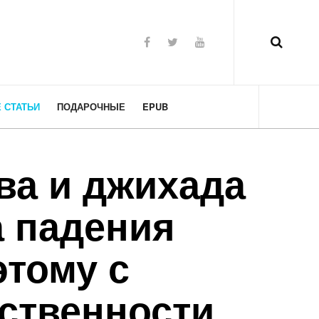
 СТАТЬИ
ПОДАРОЧНЫЕ
EPUB
ва и джихада
а падения
этому с
рственности