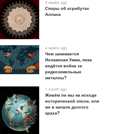
3 weeks ago
Споры об атрибутах
Аллаха
4 weeks ago
Чем занимается
Исламская Умма, пока
ведётся война за
редкоземельные
металлы?
1 month ago
Живём ли мы на исходе
исторической эпохи, или
же в начале долгого
краха?