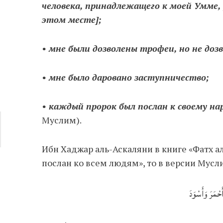
человека, принадлежащего к моей Умме, 
этом месте];
• мне были дозволены трофеи, но не доз
• мне было даровано заступничество;
• каждый пророк был послан к своему нар
Муслим).
Ибн Хаджар аль-Аскаляни в книге «Фатх аль
послан ко всем людям», то в версии Мусл
حْمَرَ وَأَسْوَدَ