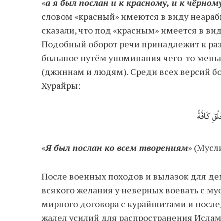
«
а я был послан и к красному, и к чёрном
словом «красный» имеются в виду неарабы
сказали, что под «красным» имеется в ви
Подобный оборот речи принадлежит к раз
большое путём упоминания чего-то меньшего1. Посланник 
(джиннам и людям). Среди всех версий б
Хурайры:
ْقِ كَافَّةً
«
Я был послан ко всем творениям
» (Мусл
После военных походов и вылазок для д
всякого желания у неверных воевать с м
мирного договора с курайшитами и послед
жалел усилий для распространения Ислама. Это выража