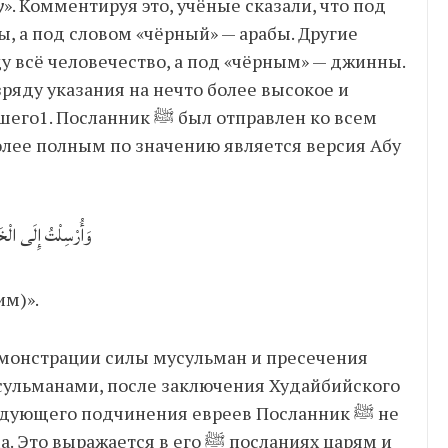
у
». Комментируя это, учёные сказали, что под
, а под словом «чёрный» — арабы. Другие
ду всё человечество, а под «чёрным» — джинны.
ряду указания на нечто более высокое и
ﷺ был отправлен ко всем
олее полным по значению является версия Абу
وَأُرْسِلْتُ إِلَى الْخَل
им)».
емонстрации силы мусульман и пресечения
усульманами, после заключения Худайбийского
ующего подчинения евреев Посланник ﷺ не
ется в его ﷺ посланиях царям и