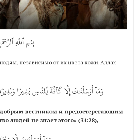
بِسۡمِ ٱللَّهِ ٱلرَّحۡمَ
وَمَآ أَرۡسَلۡنَٰكَ إِلَّا كَآفَّةٗ لِّلنَّاسِ بَشِيرٗا وَنَذِي
 добрым вестником и предостерегающим
о людей не знает этого» (34:28),