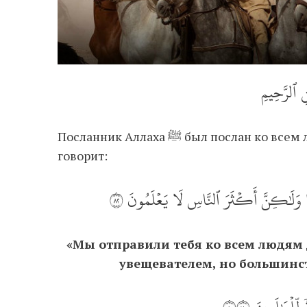
ٰنِ ٱلرَّحِيمِ
Посланник Аллаха ﷺ был послан ко всем людям, независимо от их цвета кожи. Аллах
говорит:
رٗا وَلَٰكِنَّ أَكۡثَرَ ٱلنَّاسِ لَا يَعۡلَمُونَ ٢٨
«Мы отправили тебя ко всем людям
увещевателем, но большинств