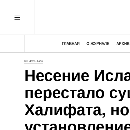
OFF CANVAS
ГЛАВНАЯ
О ЖУРНАЛЕ
АРХИВ
№ 422-423
Несение Исл
перестало су
Халифата, но
установление