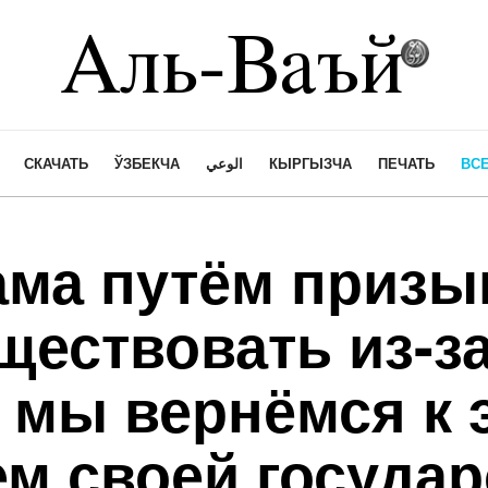
СКАЧАТЬ
ЎЗБЕКЧА
الوعي
КЫРГЫЗЧА
ПЕЧАТЬ
ВСЕ
ама путём призы
ществовать из-з
 мы вернёмся к 
м своей госуда