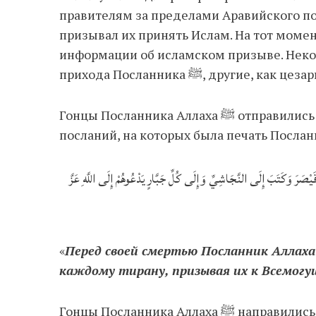
правителям за пределами Аравийского пол
призывал их принять Ислам. На тот моме
информации об исламском призыве. Некото
прихода Посланника ﷺ, другие, как
Гонцы Посланника Аллаха ﷺ отправились в путь, неся свет руководства посредством
يْصَرَ وَكَتَبَ إِلَى النَّجَاشِيِّ وَإِلَى كُلِّ جَبَّارٍ يَدْعُوهُمْ إِلَى اللَّهِ عَزَّ
«
Перед своей смертью Посланник Аллаха ﷺ написал Хосрову, цезарю, негусу2 
каждому тирану, призывая их к Всемогу
Гонцы Посланника Аллаха ﷺ направились с посланиями к негусу, царю Эфиопии,