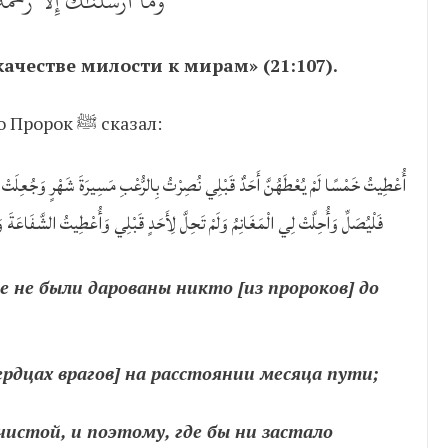
وَمَآ أَرۡسَلۡنَٰكَ إِلَّا رَحۡمَةٗ ل
ачестве милости к мирам» (21:107).
Передаётся от Джабира ибн Абдуллаха, что Пророк ﷺ сказал:
أُعْطِيتُ خَمْسًا لَمْ يُعْطَهُنَّ أَحَدٌ قَبْلِي نُصِرْتُ بِالرُّعْبِ مَسِيرَةَ شَهْرٍ وَجُعِلَتْ ل
فَلْيُصَلِّ وَأُحِلَّتْ لِي الْمَغَانِمُ وَلَمْ تَحِلَّ لِأَحَدٍ قَبْلِي وَأُعْطِيتُ الشَّفَاعَةَ 
 не были дарованы никто [из пророков] до
ердцах врагов] на расстоянии месяца пути;
чистой, и поэтому, где бы ни застало