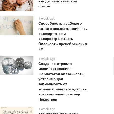
акыды человеческой
фитре
1 week ago
Способность арабского
языка оказывать влияние,
расширяться и
распространяться.
Опасность пренебрежения
им
1 week ago
Создание отрасли
машиностроения —
шариатская обязанность,
устраняющая
зависимость от
колониальных государств
и их компаний: пример
Пакистана
1 week ago
Кто удостоится чести