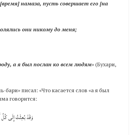
[время] намаза, пусть совершает его [на
волялись они никому до меня;
оду, а я был послан ко всем людям
» (Бухари,
-бари» писал: «Что касается слов «а я был
има говорится:
وَقَدْ بُعِثْتُ إِلَى كُلِّ أَ