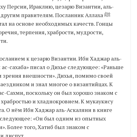
ху Персии, Ираклию, цезарю Византии, аль-
 другим правителям. Посланник Аллаха ﷺ
итал на основе необходимых качеств. Гонцы
оречия, терпения, храбрости, мудрости,
ти.
 ас-сахаба» писал о Дихье следующее: «Раньше
и зрения внешности». Дихья, помимо своей
ездником и знал многое о византийцах. К
ас-Сахми, поскольку он был хорошо знаком с
 храбростью и хладнокровием. К мукаукису
та. О нём Ибн Хаджар аль-Аскаляни в книге
л следующее: «Он был одним из опытных
». Более того, Хатиб был знаком с
и диспут.