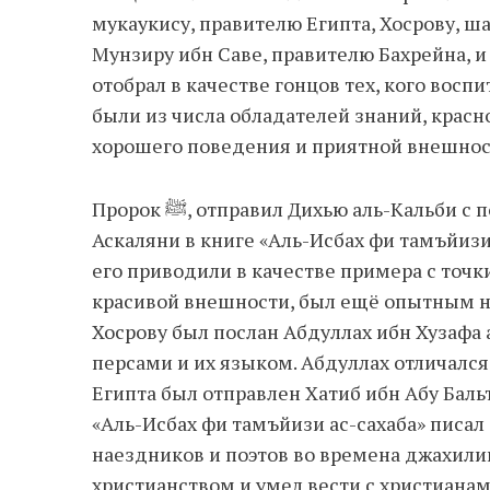
мукаукису, правителю Египта, Хосрову, ша
Мунзиру ибн Саве, правителю Бахрейна, и
отобрал в качестве гонцов тех, кого восп
были из числа обладателей знаний, красн
хорошего поведения и приятной внешнос
Пророк ﷺ, отправил Дихью аль-Кальби с посланием к цезарю Византии. Ибн Хаджар аль-
Аскаляни в книге «Аль-Исбах фи тамъйизи
его приводили в качестве примера с точк
красивой внешности, был ещё опытным на
Хосрову был послан Абдуллах ибн Хузафа 
персами и их языком. Абдуллах отличался
Египта был отправлен Хатиб ибн Абу Баль
«Аль-Исбах фи тамъйизи ас-сахаба» писа
наездников и поэтов во времена джахилии
христианством и умел вести с христианам