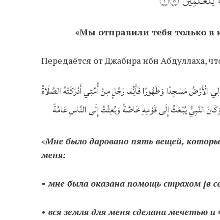
ِّلۡعَٰلَمِينَ ١٠٧
«Мы отправили тебя только в к
ِي الْأَرْضُ مَسْجِدًا وَطَهُورًا فَأَيُّمَا رَجُلٍ مِنْ أُمَّتِي أَدْرَكَتْهُ الصَّلَاةُ
وَكَانَ النَّبِيُّ يُبْعَثُ إِلَى قَوْمِهِ خَاصَّةً وَبُعِثْتُ إِلَى النَّاسِ عَامَّةً
«
Мне было даровано пять вещей, которые
меня:
• мне была оказана помощь страхом [в с
• вся земля для меня сделана мечетью и 