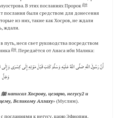
уострова. В этих посланиях Пророк ﷺ
нт послания были средством для донесения
рые из них, такие как Хосров, не ждали
 цезарь, ждали.
посланий, на которых была печать Посланника ﷺ. Передаётся от Анаса ибн Малика:
أَنَّ رَسُولَ اللَّهِ صَلَّى اللَّهُ عَلَيْهِ وَسَلَّمَ كَتَبَ قَبْلَ مَوْتِهِ إِلَى كِسْرَى وَإِلَى قَ
وَجَلَّ
и
щему, Великому Аллаху
» (Муслим).