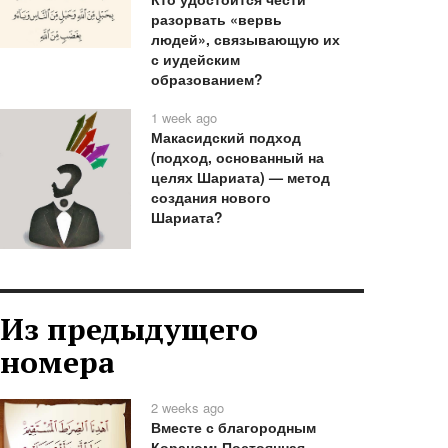
разорвать «вервь
людей», связывающую их
с иудейским
образованием?
1 week ago
Макасидский подход
(подход, основанный на
целях Шариата) — метод
создания нового
Шариата?
Из предыдущего
номера
2 weeks ago
Вместе с благородным
Кораном: Постоянная