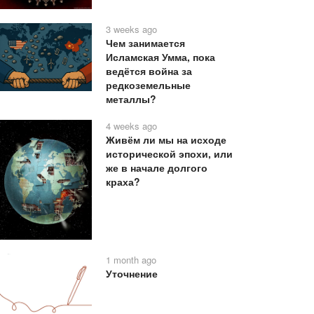
3 weeks ago
Чем занимается
Исламская Умма, пока
ведётся война за
редкоземельные
металлы?
4 weeks ago
Живём ли мы на исходе
исторической эпохи, или
же в начале долгого
краха?
1 month ago
Уточнение