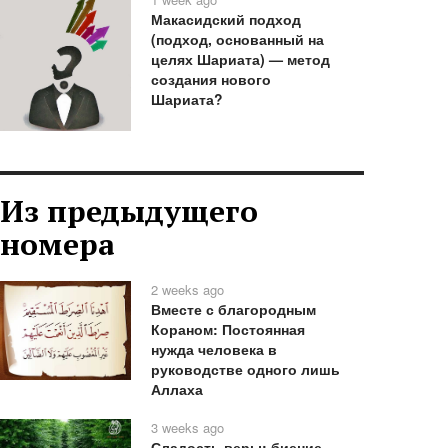
Макасидский подход
(подход, основанный на
целях Шариата) — метод
создания нового
Шариата?
Из предыдущего
номера
2 weeks ago
Вместе с благородным
Кораном: Постоянная
нужда человека в
руководстве одного лишь
Аллаха
3 weeks ago
Сладость веры: биение