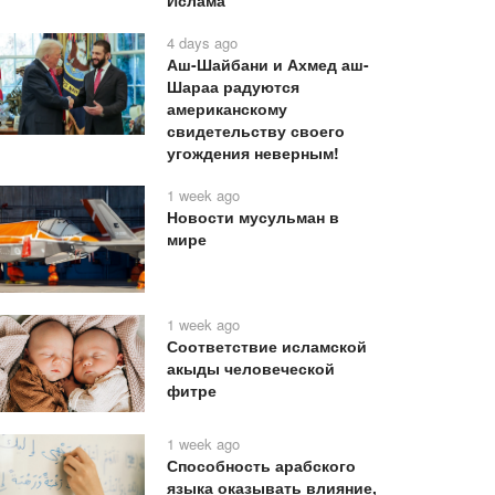
Ислама
4 days ago
Аш-Шайбани и Ахмед аш-
Шараа радуются
американскому
свидетельству своего
угождения неверным!
1 week ago
Новости мусульман в
мире
1 week ago
Соответствие исламской
акыды человеческой
фитре
1 week ago
Способность арабского
языка оказывать влияние,