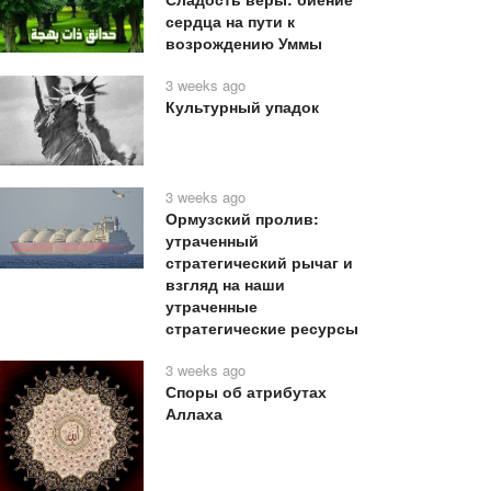
сердца на пути к
возрождению Уммы
3 weeks ago
Культурный упадок
3 weeks ago
Ормузский пролив:
утраченный
стратегический рычаг и
взгляд на наши
утраченные
стратегические ресурсы
3 weeks ago
Споры об атрибутах
Аллаха