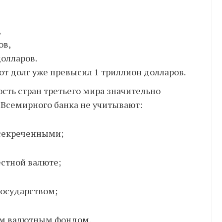
,
,
ов,
долларов.
тот долг уже превысил 1 триллион долларов.
ть стран третьего мира значительно
Всемирного банка не учитывают:
асекреченными;
стной валюте;
государством;
ым валютным фондом.