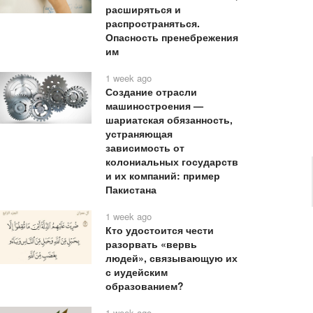
расширяться и
распространяться.
Опасность пренебрежения
им
1 week ago
Создание отрасли
машиностроения —
шариатская обязанность,
устраняющая
зависимость от
колониальных государств
и их компаний: пример
Пакистана
1 week ago
Кто удостоится чести
разорвать «вервь
людей», связывающую их
с иудейским
образованием?
1 week ago