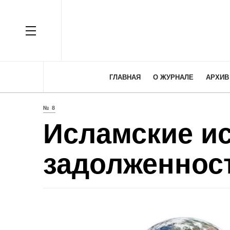
OFF CANVAS
ГЛАВНАЯ
О ЖУРНАЛЕ
АРХИВ
№ 8
Исламские и
задолженнос