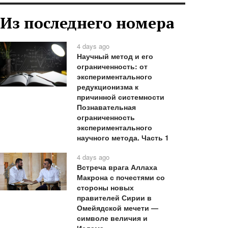
Из последнего номера
4 days ago
Научный метод и его
ограниченность: от
экспериментального
редукционизма к
причинной системности
Познавательная
ограниченность
экспериментального
научного метода. Часть 1
4 days ago
Встреча врага Аллаха
Макрона с почестями со
стороны новых
правителей Сирии в
Омейядской мечети —
символе величия и