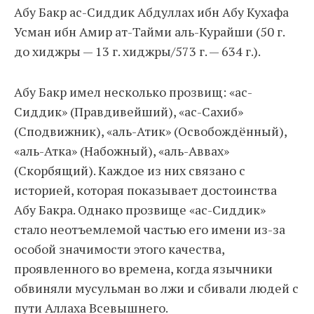
Абу Бакр ас-Сиддик Абдуллах ибн Абу Кухафа
Усман ибн Амир ат-Тайми аль-Курайши (50 г.
до хиджры — 13 г. хиджры/573 г. — 634 г.).
Абу Бакр имел несколько прозвищ: «ас-
Сиддик» (Правдивейший), «ас-Сахиб»
(Сподвижник), «аль-Атик» (Освобождённый),
«аль-Атка» (Набожный), «аль-Аввах»
(Скорбящий). Каждое из них связано с
историей, которая показывает достоинства
Абу Бакра. Однако прозвище «ас-Сиддик»
стало неотъемлемой частью его имени из-за
особой значимости этого качества,
проявленного во времена, когда язычники
обвиняли мусульман во лжи и сбивали людей с
пути Аллаха Всевышнего.