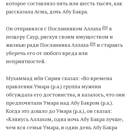
которое составляло пять или шесть тысяч, как
рассказала Асма, дочь Абу Бакра.
Он отправился с Посланником Аллаха ﷺ в
пещеру Саур, рискуя своим имуществом и
жизнью ради Посланника Аллаха ﷺ и стараясь
уберечь его от любого вреда или
неприятностей.
Мухаммад ибн Сирин сказал: «Во времена
правления Умара (р.а.) группа мужчин
обсуждала его достоинства, и казалось, что они
предпочитали Умара над Абу Бакром (р.а.).
Когда это дошло до Умара (р.а.), он сказал:
«Клянусь Аллахом, одна ночь Абу Бакра лучше,
чем вся семья Умара, и один день Абу Бакра