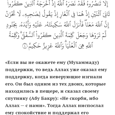
إِلَّا تَنصُرُوهُ فَقَدۡ نَصَرَهُ ٱللَّهُ إِذۡ أَخۡرَجَهُ ٱلَّذِينَ كَفَرُواْ
ثَانِيَ ٱثۡنَيۡنِ إِذۡ هُمَا فِي ٱلۡغَارِ إِذۡ يَقُولُ لِصَٰحِبِهِۦ لَا تَحۡزَنۡ
إِنَّ ٱللَّهَ مَعَنَاۖ فَأَنزَلَ ٱللَّهُ سَكِينَتَهُۥ عَلَيۡهِ وَأَيَّدَهُۥ بِجُنُودٖ
لَّمۡ تَرَوۡهَا وَجَعَلَ كَلِمَةَ ٱلَّذِينَ كَفَرُواْ ٱلسُّفۡلَىٰۗ وَكَلِمَةُ
ٱللَّهِ هِيَ ٱلۡعُلۡيَاۗ وَٱللَّهُ عَزِيزٌ حَكِيمٌ٤٠
«Если вы не окажете ему (Мухаммаду)
поддержки, то ведь Аллах уже оказал ему
поддержку, когда неверующие изгнали
его. Он был одним из тех двоих, которые
находились в пещере, и сказал своему
спутнику (Абу Бакру): «Не скорби, ибо
Аллах — с нами». Тогда Аллах ниспослал
ему спокойствие и поддержал его