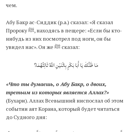
чем.
Абу Бакр ас-Сиддик (р.а.) сказал: «Я сказал
Пророку ﷺ, находясь в пещере: «Если бы кто-
нибудь из них посмотрел под ноги, он бы
увидел нас». Он же ﷺ сказал:
مَا ظَنُّكَ يَا أَبَا بَكْرٍ بِاثْنَيْنِ اللَّهُ ثَالِثُهُمَا؟
«Что ты думаешь, о Абу Бакр, о двоих,
третьим из которых является Аллах?»
(Бухари). Аллах Всевышний ниспослал об этом
событии аят Корана, который будет читаться
до Судного дня: