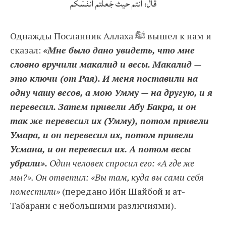
قال: أنتم حيث جَعلتم أنفسَكم
Однажды Посланник Аллаха ﷺ вышел к нам и
сказал:
«Мне было дано увидеть, что мне
словно вручили макалид и весы. Макалид —
это ключи (от Рая). И меня поставили на
одну чашу весов, а мою Умму — на другую, и я
перевесил. Затем привели Абу Бакра, и он
так же перевесил их (Умму), потом привели
Умара, и он перевесил их, потом привели
Усмана, и он перевесил их. А потом весы
убрали».
Один человек спросил его: «А где же
мы?». Он ответил: «Вы там, куда вы сами себя
поместили»
(передано Ибн Шайбой и ат-
Табарани с небольшими различиями).