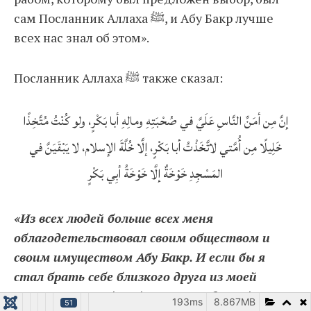
сам Посланник Аллаха ﷺ, и Абу Бакр лучше
всех нас знал об этом».
Посланник Аллаха ﷺ также сказал:
إنَّ مِن أمَنِّ النَّاسِ عَلَيَّ في صُحْبَتِهِ ومالِهِ أبا بَكْرٍ، ولو كُنْتُ مُتَّخِذًا
خَلِيلًا مِن أُمَّتي لاتَّخَذْتُ أبا بَكْرٍ، إلَّا خُلَّةَ الإسلام، لا يَبْقَيَنَّ في
المَسْجِدِ خَوْخَةٌ إلَّا خَوْخَةُ أبِي بَكْرٍ
«Из всех людей больше всех меня
облагодетельствовал своим обществом и
своим имуществом Абу Бакр. И если бы я
стал брать себе близкого друга из моей
Уммы, то взял бы Абу Бакра, но дружба в
193ms
8.867MB
51