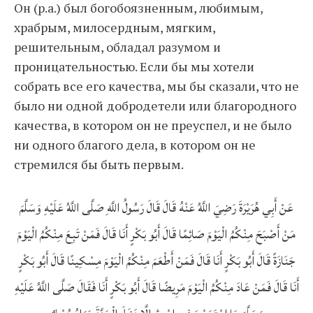
Он (р.а.) был богобоязненным, любимым,
храбрым, милосердным, мягким,
решительным, обладал разумом и
проницательностью. Если бы мы хотели
собрать все его качества, мы бы сказали, что не
было ни одной добродетели или благородного
качества, в котором он не преуспел, и не было
ни одного благого дела, в котором он не
стремился бы быть первым.
عَنْ أَبِي هُرَيْرَةَ رَضِيَ اللَّهُ عَنْهُ قَالَ قَالَ رَسُولُ اللَّهِ صَلَّى اللَّهُ عَلَيْهِ وَسَلَّمَ
مَنْ أَصْبَحَ مِنْكُمُ الْيَوْمَ صَائِمًا قَالَ أَبُو بَكْرٍ أَنَا قَالَ فَمَنْ تَبِعَ مِنْكُمُ الْيَوْمَ
جَنَازَةً قَالَ أَبُو بَكْرٍ أَنَا قَالَ فَمَنْ أَطْعَمَ مِنْكُمُ الْيَوْمَ مِسْكِينًا قَالَ أَبُو بَكْرٍ
أَنَا قَالَ فَمَنْ عَادَ مِنْكُمُ الْيَوْمَ مَرِيضًا قَالَ أَبُو بَكْرٍ أَنَا فَقَالَ صَلَّى اللَّهُ عَلَيْهِ