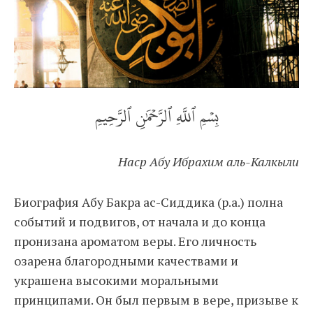
بِسۡمِ ٱللَّهِ ٱلرَّحۡمَٰنِ ٱلرَّحِيمِ
Наср Абу Ибрахим аль-Калкыли
Биография Абу Бакра ас-Сиддика (р.а.) полна
событий и подвигов, от начала и до конца
пронизана ароматом веры. Его личность
озарена благородными качествами и
украшена высокими моральными
принципами. Он был первым в вере, призыве к