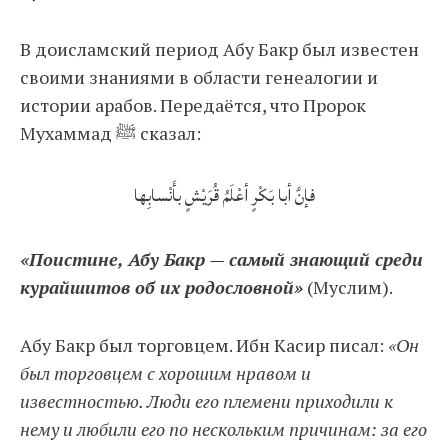
В доисламский период Абу Бакр был известен
своими знаниями в области генеалогии и
истории арабов. Передаётся, что Пророк
Мухаммад ﷺ сказал:
فإنَّ أبا بَكْرٍ أعْلَمُ قُرَيْشٍ بأَنْسابِها
«Поистине, Абу Бакр — самый знающий среди
курайшитов об их родословной»
(Муслим).
Абу Бакр был торговцем. Ибн Касир писал:
«Он
был торговцем с хорошим нравом и
известностью. Люди его племени приходили к
нему и любили его по нескольким причинам: за его