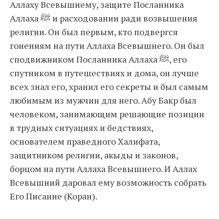
Аллаху Всевышнему, защите Посланника
Аллаха ﷺ и расходовании ради возвышения
религии. Он был первым, кто подвергся
гонениям на пути Аллаха Всевышнего. Он был
сподвижником Посланника Аллаха ﷺ, его
спутником в путешествиях и дома, он лучше
всех знал его, хранил его секреты и был самым
любимым из мужчин для него. Абу Бакр был
человеком, занимающим решающие позиции
в трудных ситуациях и бедствиях,
основателем праведного Халифата,
защитником религии, акыды и законов,
борцом на пути Аллаха Всевышнего. И Аллах
Всевышний даровал ему возможность собрать
Его Писание (Коран).