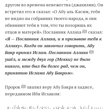
другом во времена невежества (джахилии). Он
встретил его и сказал: «О Абу аль-Касим, тебя
не видно на собраниях твоего народа, и они
обвиняют тебя в том, что ты позоришь их
отцов и матерей». Посланник Аллаха ﷺ сказал:
«Я — Посланник Аллаха, и я призываю тебя к
Аллаху». Когда он закончил говорить, Абу
Бакр принял Ислам. Посланник Аллаха
ﷺ
ушёл, и между двух гор (Мекки) не было
никого, кто был бы более рад, чем он,
принятию Ислама Абу Бакром»
.
Пророк ﷺ хвалил веру Абу Бакра в хадисе,
переданном Ибн Исхаком:
مَا دَعَوْتُ أَحَدًا إِلَى الْإِسْلَامِ إِلَّا كَانَتْ عِنْدَهُ كَبْوَةٌ وَتَرَدُّدٌ وَنَظَرٌ إِلَّا أَبَا بَكْرٍ