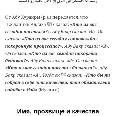
وَسَلَّمَ مَا اجْتَمَعْنَ فِي امْرِئٍ إِلَّا دَخَلَ الْجَنَّةَ رَوَاهُ مُسْلِمٌ
От Абу Хурайры (р.а.) передаётся, что
Посланник Аллаха ﷺ сказал:
«Кто из вас
сегодня постился?».
Абу Бакр сказал: «Я». Он
сказал:
«Кто из вас сегодня сопровождал
похоронную процессию?».
Абу Бакр сказал: «Я».
Он сказал:
«Кто из вас сегодня накормил
бедняка?».
Абу Бакр сказал: «Я». Он сказал:
«Кто из вас сегодня посетил больного?».
Абу
Бакр сказал: «Я». Тогда он
ﷺ
сказал:
«Кто бы ни
собрал в себе эти качества, тот обязательно
войдёт в Рай»
(Муслим).
Имя, прозвище и качества