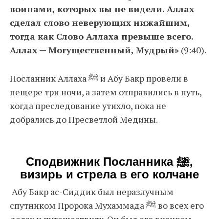
воинами, которых вы не видели. Аллах
сделал слово неверующих нижайшим,
тогда как Слово Аллаха превыше всего.
Аллах — Могущественный, Мудрый»
(9:40).
Посланник Аллаха ﷺ и Абу Бакр провели в
пещере три ночи, а затем отправились в путь,
когда преследование утихло, пока не
добрались до Пресветлой Медины.
Сподвижник Посланника ﷺ,
визирь и стрела в его колчане
Абу Бакр ас-Сиддик был неразлучным
спутником Пророка Мухаммада ﷺ во всех его