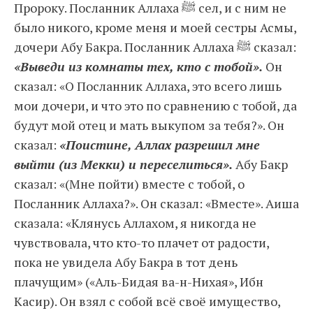
Пророку. Посланник Аллаха ﷺ сел, и с ним не
было никого, кроме меня и моей сестры Асмы,
дочери Абу Бакра. Посланник Аллаха ﷺ сказал:
«Выведи из комнаты тех, кто с тобой».
Он
сказал: «О Посланник Аллаха, это всего лишь
мои дочери, и что это по сравнению с тобой, да
будут мой отец и мать выкупом за тебя?». Он
сказал:
«Поистине, Аллах разрешил мне
выйти (из Мекки) и переселиться».
Абу Бакр
сказал: «(Мне пойти) вместе с тобой, о
Посланник Аллаха?». Он сказал: «Вместе». Аиша
сказала: «Клянусь Аллахом, я никогда не
чувствовала, что кто-то плачет от радости,
пока не увидела Абу Бакра в тот день
плачущим» («Аль-Бидая ва-н-Нихая», Ибн
Касир). Он взял с собой всё своё имущество,