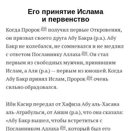
Его принятие Ислама
и первенство
Когда Пророк ﷺ получил первые Откровения,
он призвал своего друга Абу Бакра (р.а.). Абу
Бакр не колебался, не сомневался и не медлил
с ответом Посланнику Аллаха ﷺ. Он стал
первым из свободных мужчин, принявшим
Ислам, а Али (р.а.) — первым из юношей. Когда
Абу Бакр принял Ислам, Пророк ﷺ очень
сильно обрадовался.
Ибн Касир передал от Хафиза Абу аль-Хасана
аль-Атрабульси, от Аиши (р.а.), что она сказала:
«Абу Бакр вышел, чтобы встретиться с
Посланником Аллаха ﷺ, который был его