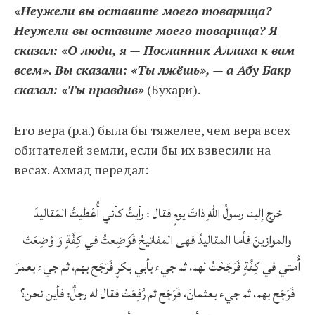
«Неужели вы оставите моего товарища?
Неужели вы оставите моего товарища? Я
сказал: «О люди, я — Посланник Аллаха к вам
всем». Вы сказали: «Ты лжёшь», — а Абу Бакр
сказал: «Ты правдив»
(Бухари).
Его вера (р.а.) была бы тяжелее, чем вера всех
обитателей земли, если бы их взвесили на
весах. Ахмад передал:
خرج إلينا رسولُ اللهِ ذاتَ يومٍ فقال : رأيتُ كأني أُعْطيتُ المَقاليدَ
والموازينَ فأما المقاليدُ فهى المفاتيحُ فَوُضِعتُ في كِفَّةٍ وَ وُضِعَتْ
أُمتي في كِفَّةٍ فَرَجَحْتُ لهم، ثم جيء بأبي بكرٍ فَرَجَح بهم، ثم جيء بعمرَ
فَرَجَح بهم، ثم جيء بعثمانَ، فَرَجَح ثم رُفِعَتْ فقال له رجلٌ: فأين نحن؟