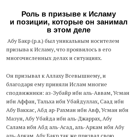
Роль в призыве к Исламу
и позиции, которые он занимал
в этом деле
Абу Бакр (р.а.) был уникальным носителем
призыва к Исламу, что проявилось в его
многочисленных делах и ситуациях.
Он призывал к Аллаху Всевышнему, и
благодаря ему приняли Ислам многие
сподвижники: аз-Зубайр ибн аль-Аввам, Усман
ибн Аффан, Тальха ибн Убайдуллах, Саад ибн
Абу Ваккас, Абд ар-Рахман ибн Авф, Усман ибн
Мазун, Абу Убайда ибн аль-Джаррах, Абу
Салама ибн Абд аль-Асад, аль-Аркам ибн Абу
аль-Аркам. Абу Бакр так же призвал свою