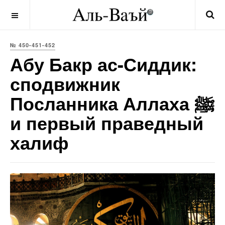
OFF CANVAS
№ 450-451-452
Абу Бакр ас-Сиддик:
сподвижник
Посланника Аллаха ﷺ
и первый праведный
халиф