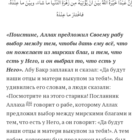
إنَّ عَبْدًا خَيَّرَهُ اللَّهُ بيْنَ أنْ يُؤْتِيَهُ مِن زَهْرَةِ الدُّنْيا ما شاءَ، وبيْنَ ما عِنْدَهُ،
فاخْتارَ ما عِنْدَهُ
«Поистине, Аллах предложил Своему рабу
выбор между тем, чтобы дать ему всё, что
он пожелает из мирских благ, и тем, что
есть у Него, и он выбрал то, что есть у
Него».
Абу Бакр заплакал и сказал: «Да будут
наши отцы и матери выкупом за тебя!». Мы
удивились его словам, а люди сказали:
«Посмотрите на этого старика! Посланник
Аллаха ﷺ говорит о рабе, которому Аллах
предложил выбор между мирскими благами и
тем, что есть у Него, а он говорит: «Да будут
наши отцы и матери выкупом за тебя!». А тем
рабом, которому был предложен выбор, был