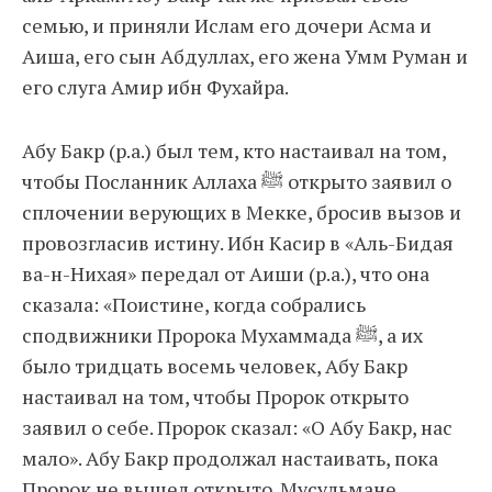
семью, и приняли Ислам его дочери Асма и
Аиша, его сын Абдуллах, его жена Умм Руман и
его слуга Амир ибн Фухайра.
Абу Бакр (р.а.) был тем, кто настаивал на том,
чтобы Посланник Аллаха ﷺ открыто заявил о
сплочении верующих в Мекке, бросив вызов и
провозгласив истину. Ибн Касир в «Аль-Бидая
ва-н-Нихая» передал от Аиши (р.а.), что она
сказала: «Поистине, когда собрались
сподвижники Пророка Мухаммада ﷺ, а их
было тридцать восемь человек, Абу Бакр
настаивал на том, чтобы Пророк открыто
заявил о себе. Пророк сказал: «О Абу Бакр, нас
мало». Абу Бакр продолжал настаивать, пока
Пророк не вышел открыто. Мусульмане