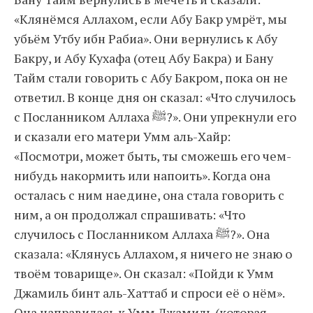
«Клянёмся Аллахом, если Абу Бакр умрёт, мы
убьём Утбу ибн Рабиа». Они вернулись к Абу
Бакру, и Абу Кухафа (отец Абу Бакра) и Бану
Тайм стали говорить с Абу Бакром, пока он не
ответил. В конце дня он сказал: «Что случилось
с Посланником Аллаха ﷺ?». Они упрекнули его
и сказали его матери Умм аль-Хайр:
«Посмотри, может быть, ты сможешь его чем-
нибудь накормить или напоить». Когда она
осталась с ним наедине, она стала говорить с
ним, а он продолжал спрашивать: «Что
случилось с Посланником Аллаха ﷺ?». Она
сказала: «Клянусь Аллахом, я ничего не знаю о
твоём товарище». Он сказал: «Пойди к Умм
Джамиль бинт аль-Хаттаб и спроси её о нём».
Она направилась к Умм Джамиль (которая