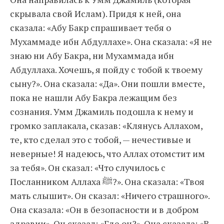
скрывала свой Ислам). Придя к ней, она
сказала: «Абу Бакр спрашивает тебя о
Мухаммаде ибн Абдуллахе». Она сказала: «Я не
знаю ни Абу Бакра, ни Мухаммада ибн
Абдуллаха. Хочешь, я пойду с тобой к твоему
сыну?». Она сказала: «Да». Они пошли вместе,
пока не нашли Абу Бакра лежащим без
сознания. Умм Джамиль подошла к нему и
громко заплакала, сказав: «Клянусь Аллахом,
те, кто сделал это с тобой, — нечестивые и
неверные! Я надеюсь, что Аллах отомстит им
за тебя». Он сказал: «Что случилось с
Посланником Аллаха ﷺ?». Она сказала: «Твоя
мать слышит». Он сказал: «Ничего страшного».
Она сказала: «Он в безопасности и в добром
здравии». Он сказал: «Где он?». Она сказала: «В