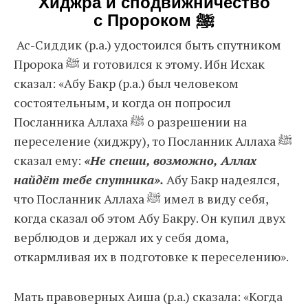
Хиджра и сподвижничество
с Пророком ﷺ
Ас-Сиддик (р.а.) удостоился быть спутником
Пророка ﷺ и готовился к этому. Ибн Исхак
сказал: «Абу Бакр (р.а.) был человеком
состоятельным, и когда он попросил
Посланника Аллаха ﷺ о разрешении на
переселение (хиджру), то Посланник Аллаха ﷺ
сказал ему:
«Не спеши, возможно, Аллах
найдёт тебе спутника».
Абу Бакр надеялся,
что Посланник Аллаха ﷺ имел в виду себя,
когда сказал об этом Абу Бакру. Он купил двух
верблюдов и держал их у себя дома,
откармливая их в подготовке к переселению».
Мать правоверных Аиша (р.а.) сказала: «Когда