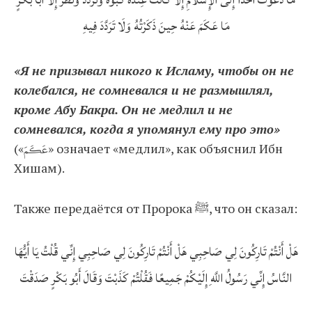
مَا عَكَمَ عَنْهُ حِينَ ذَكَرْتُهُ وَلَا تَرَدَّدَ فِيهِ
«Я не призывал никого к Исламу, чтобы он не
колебался, не сомневался и не размышлял,
кроме Абу Бакра. Он не медлил и не
сомневался, когда я упомянул ему про это»
(«عَكَمَ» означает «медлил», как объяснил Ибн
Хишам).
Также передаётся от Пророка ﷺ, что он сказал:
هَلْ أَنْتُمْ تَارِكُونَ لِي صَاحِبِي هَلْ أَنْتُمْ تَارِكُونَ لِي صَاحِبِي إِنِّي قُلْتُ يَا أَيُّهَا
النَّاسُ إِنِّي رَسُولُ اللَّهِ إِلَيْكُمْ جَمِيعًا فَقُلْتُمْ كَذَبْتَ وَقَالَ أَبُو بَكْرٍ صَدَقْتَ