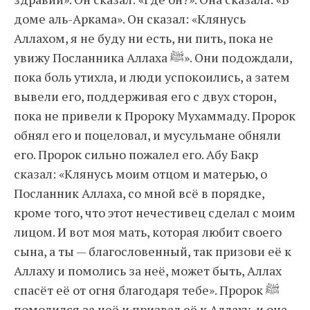
доме аль-Аркама». Он сказал: «Клянусь
Аллахом, я не буду ни есть, ни пить, пока не
увижу Посланника Аллаха ﷺ». Они подождали,
пока боль утихла, и люди успокоились, а затем
вывели его, поддерживая его с двух сторон,
пока не привели к Пророку Мухаммаду. Пророк
обнял его и поцеловал, и мусульмане обняли
его. Пророк сильно пожалел его. Абу Бакр
сказал: «Клянусь моим отцом и матерью, о
Посланник Аллаха, со мной всё в порядке,
кроме того, что этот нечестивец сделал с моим
лицом. И вот моя мать, которая любит своего
сына, а ты — благословенный, так призови её к
Аллаху и помолись за неё, может быть, Аллах
спасёт её от огня благодаря тебе». Пророк ﷺ
помолился за неё и призвал её к Аллаху, и она