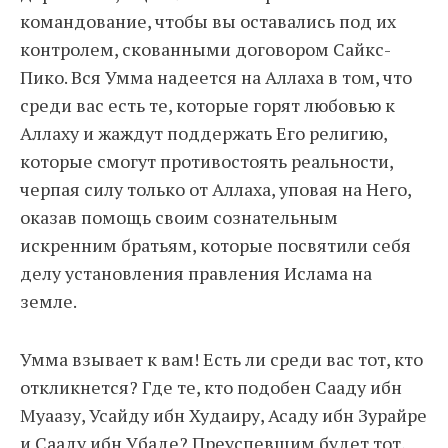
командование, чтобы вы оставались под их
контролем, скованными договором Сайкс-
Пико. Вся Умма надеется на Аллаха в том, что
среди вас есть те, которые горят любовью к
Аллаху и жаждут поддержать Его религию,
которые смогут противостоять реальности,
черпая силу только от Аллаха, уповая на Него,
оказав помощь своим сознательным
искренним братьям, которые посвятили себя
делу установления правления Ислама на
земле.
Умма взывает к вам! Есть ли среди вас тот, кто
откликнется? Где те, кто подобен Сааду ибн
Муаазу, Усайду ибн Худаиру, Асаду ибн Зурайре
и Сааду ибн Убаде? Преуспевшим будет тот,