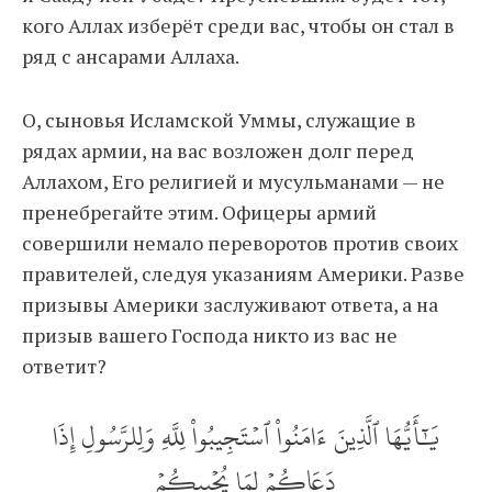
кого Аллах изберёт среди вас, чтобы он стал в
ряд с ансарами Аллаха.
О, сыновья Исламской Уммы, служащие в
рядах армии, на вас возложен долг перед
Аллахом, Его религией и мусульманами — не
пренебрегайте этим. Офицеры армий
совершили немало переворотов против своих
правителей, следуя указаниям Америки. Разве
призывы Америки заслуживают ответа, а на
призыв вашего Господа никто из вас не
ответит?
يَٰٓأَيُّهَا ٱلَّذِينَ ءَامَنُواْ ٱسۡتَجِيبُواْ لِلَّهِ وَلِلرَّسُولِ إِذَا
دَعَاكُمۡ لِمَا يُحۡيِيكُمۡ