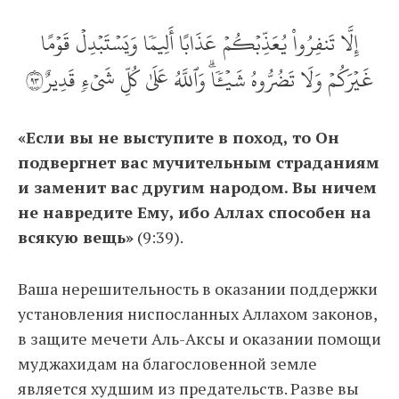
إِلَّا تَنفِرُواْ يُعَذِّبۡكُمۡ عَذَابًا أَلِيمٗا وَيَسۡتَبۡدِلۡ قَوۡمًا
غَيۡرَكُمۡ وَلَا تَضُرُّوهُ شَيۡ‍ٔٗاۗ وَٱللَّهُ عَلَىٰ كُلِّ شَيۡءٖ قَدِيرٌ٣٩
«Если вы не выступите в поход, то Он
подвергнет вас мучительным страданиям
и заменит вас другим народом. Вы ничем
не навредите Ему, ибо Аллах способен на
всякую вещь»
(9:39).
Ваша нерешительность в оказании поддержки
установления ниспосланных Аллахом законов,
в защите мечети Аль-Аксы и оказании помощи
муджахидам на благословенной земле
является худшим из предательств. Разве вы