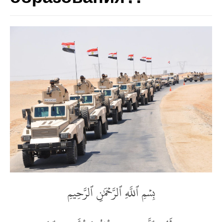
بِسۡمِ ٱللَّهِ ٱلرَّحۡمَٰنِ ٱلرَّحِيمِ