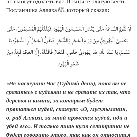
не смогут одолеть вас. Помните благую весть
Посланника Аллаха ﷺ, который сказал:
لَا تَقُومُ السَّاعَةُ حَتَّى يُقَاتِلَ الْمُسْلِمُونَ الْيَهُودَ، فَيَقْتُلُهُمُ الْمُسْلِمُونَ، حَتَّى
يَخْتَبِئَ الْيَهُودِيُّ مِنْ وَرَاءِ الْحَجَرِ وَالشَّجَرِ، فَيَقُولُ الْحَجَرُ أَوِ الشَّجَرُ: يَا
مُسْلِمُ، يَا عَبْدَ اللَّهِ، هَذَا يَهُودِيٌّ خَلْفِي، فَتَعَالَ فَاقْتُلْهُ، إِلَّا الغرقد فَإِنَّهُ مِنْ
شَجَرِ الْيَهُودِ
«Не наступит Час (Судный день), пока вы не
сразитесь с иудеями и не сразите их так, что
деревья и камни, за которым будет
прятаться иудей, скажут: «О, мусульманин,
о, раб Аллаха, за мной прячется иудей, иди и
убей его». И только лишь куст селитрянки не
будет говорить этого, так как он относится