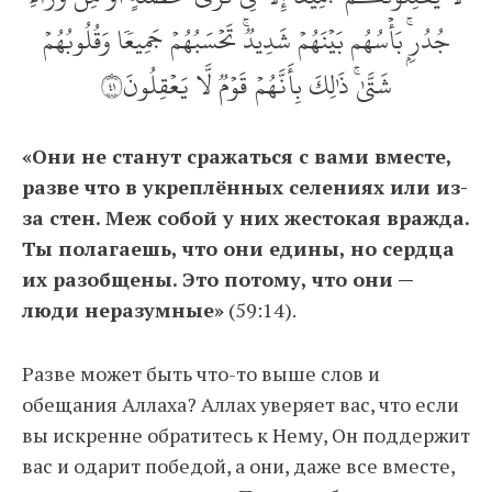
جُدُرِۢۚ بَأۡسُهُم بَيۡنَهُمۡ شَدِيدٞۚ تَحۡسَبُهُمۡ جَمِيعٗا وَقُلُوبُهُمۡ
شَتَّىٰۚ ذَٰلِكَ بِأَنَّهُمۡ قَوۡمٞ لَّا يَعۡقِلُونَ١٤
«Они не станут сражаться с вами вместе,
разве что в укреплённых селениях или из-
за стен. Меж собой у них жестокая вражда.
Ты полагаешь, что они едины, но сердца
их разобщены. Это потому, что они —
люди неразумные»
(59:14).
Разве может быть что-то выше слов и
обещания Аллаха? Аллах уверяет вас, что если
вы искренне обратитесь к Нему, Он поддержит
вас и одарит победой, а они, даже все вместе,