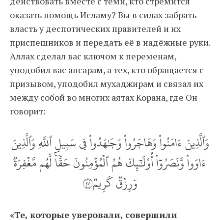
действовать вместе с теми, кто стремится
оказать помощь Исламу? Вы в силах забрать
власть у деспотических правителей и их
приспешников и передать её в надёжные руки.
Аллах сделал вас ключом к переменам,
уподобил вас ансарам, а тех, кто обращается с
призывом, уподобил мухаджирам и связал их
между собой во многих аятах Корана, где Он
говорит:
وَٱلَّذِينَ ءَامَنُواْ وَهَاجَرُواْ وَجَٰهَدُواْ فِي سَبِيلِ ٱللَّهِ وَٱلَّذِينَ
ءَاوَواْ وَّنَصَرُوٓاْ أُوْلَٰٓئِكَ هُمُ ٱلۡمُؤۡمِنُونَ حَقّٗاۚ لَّهُم مَّغۡفِرَةٞ
وَرِزۡقٞ كَرِيمٞ٧٤
«Те, которые уверовали, совершили