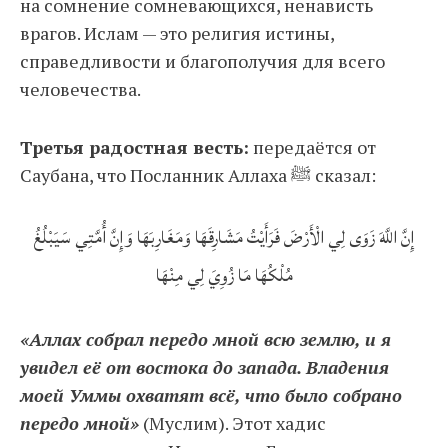
на сомнение сомневающихся, ненависть
врагов. Ислам — это религия истины,
справедливости и благополучия для всего
человечества.
Третья радостная весть:
передаётся от
Саубана, что Посланник Аллаха ﷺ сказал:
إِنَّ اللَّهَ زَوَى لِي الْأَرْضَ فَرَأَيْتُ مَشَارِقَهَا وَمَغَارِبَهَا وَإِنَّ أُمَّتِي سَيَبْلُغُ
مُلْكُهَا مَا زُوِيَ لِي مِنْهَا
«Аллах собрал передо мной всю землю, и я
увидел её от востока до запада. Владения
моей Уммы охватят всё, что было собрано
передо мной»
(Муслим). Этот хадис