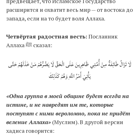
предвещает, что Исламское Государство
расширится и охватит весь мир — от востока до
запада, если на то будет воля Аллаха.
Четвёртая радостная весть:
Посланник
Аллаха ﷺ сказал:
لَا تَزَالُ طَائِفَةٌ مِنْ أُمَّتِي ظَاهِرِينَ عَلَى الْحَقِّ لَا يَضُرُّهُمْ مَنْ خَذَلَهُمْ حَتَّى
يَأْتِيَ أَمْرُ اللَّهِ وَهُمْ كَذَلِكَ
«Одна группа в моей общине будет всегда на
истине, и не навредят им те, которые
поступят с ними вероломно, пока не придёт
веление Аллаха»
(Муслим). В другой версии
хадиса говорится: