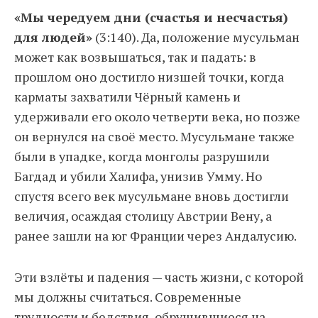
«Мы чередуем дни (счастья и несчастья)
для людей»
(3:140). Да, положение мусульман
может как возвышаться, так и падать: в
прошлом оно достигло низшей точки, когда
карматы захватили Чёрный камень и
удерживали его около четверти века, но позже
он вернулся на своё место. Мусульмане также
были в упадке, когда монголы разрушили
Багдад и убили Халифа, унизив Умму. Но
спустя всего век мусульмане вновь достигли
величия, осаждая столицу Австрии Вену, а
ранее зашли на юг Франции через Андалусию.
Эти взлёты и падения — часть жизни, с которой
мы должны считаться. Современные
трудности и бедствия, обрушившиеся на