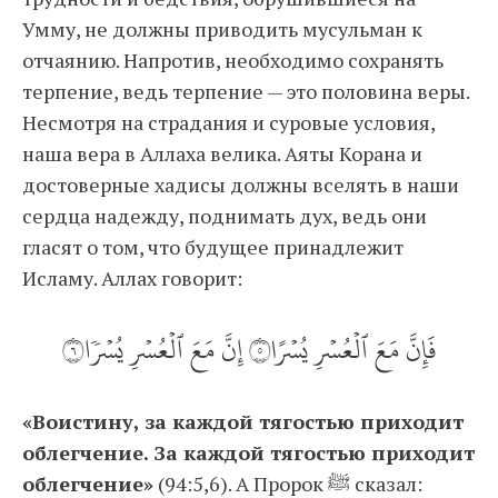
Умму, не должны приводить мусульман к
отчаянию. Напротив, необходимо сохранять
терпение, ведь терпение — это половина веры.
Несмотря на страдания и суровые условия,
наша вера в Аллаха велика. Аяты Корана и
достоверные хадисы должны вселять в наши
сердца надежду, поднимать дух, ведь они
гласят о том, что будущее принадлежит
Исламу. Аллах говорит:
فَإِنَّ مَعَ ٱلۡعُسۡرِ يُسۡرًا٥ إِنَّ مَعَ ٱلۡعُسۡرِ يُسۡرٗا٦
«Воистину, за каждой тягостью приходит
облегчение. За каждой тягостью приходит
облегчение»
(94:5,6). А Пророк ﷺ сказал: