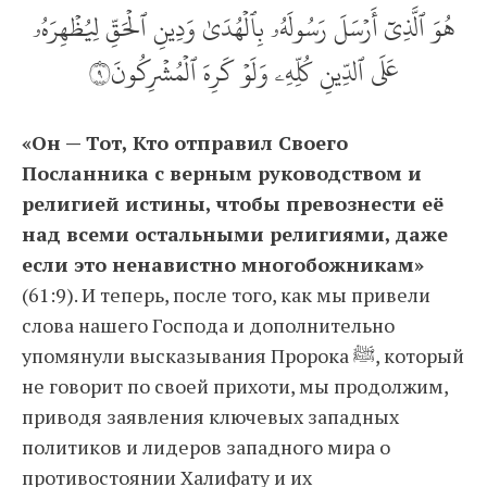
هُوَ ٱلَّذِيٓ أَرۡسَلَ رَسُولَهُۥ بِٱلۡهُدَىٰ وَدِينِ ٱلۡحَقِّ لِيُظۡهِرَهُۥ
عَلَى ٱلدِّينِ كُلِّهِۦ وَلَوۡ كَرِهَ ٱلۡمُشۡرِكُونَ٩
«Он — Тот, Кто отправил Своего
Посланника с верным руководством и
религией истины, чтобы превознести её
над всеми остальными религиями, даже
если это ненавистно многобожникам»
(61:9). И теперь, после того, как мы привели
слова нашего Господа и дополнительно
упомянули высказывания Пророка ﷺ, который
не говорит по своей прихоти, мы продолжим,
приводя заявления ключевых западных
политиков и лидеров западного мира о
противостоянии Халифату и их