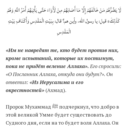
لَا يَضُرُّهُمْ مَنْ خَالَفَهُمْ إِلَّا مَا أَصَابَهُمْ مِنْ لَأْوَاءَ حَتَّى يَأْتِيَهُمْ أَمْرُ اللَّهِ وَهُمْ
كَذَلِكَ» قيل: يا رسول الله، وأين هم؟ قال: بِبَيْتِ الْمَقْدِسِ وَأَكْنَافِ بَيْتِ
الْمَقْدِسِ
«Им не навредят те, кто будет против них,
кроме испытаний, которые их постигнут,
пока не придёт веление Аллаха».
Его спросили:
«О Посланник Аллаха, откуда они будут?». Он
ответил:
«Из Иерусалима и его
окрестностей»
(Ахмад).
Пророк Мухаммад ﷺ подчеркнул, что добро в
этой великой Умме будет существовать до
Судного дня, если на то будет воля Аллаха. Он