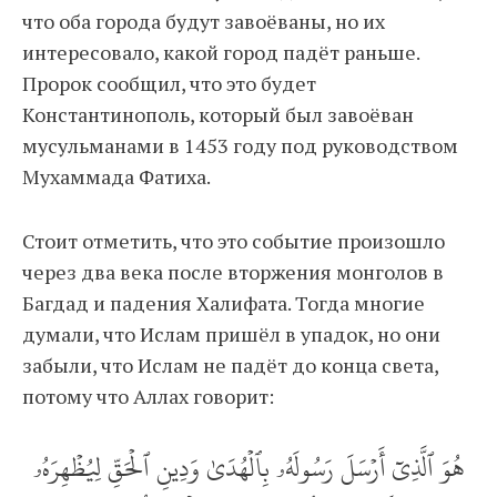
что оба города будут завоёваны, но их
интересовало, какой город падёт раньше.
Пророк сообщил, что это будет
Константинополь, который был завоёван
мусульманами в 1453 году под руководством
Мухаммада Фатиха.
Стоит отметить, что это событие произошло
через два века после вторжения монголов в
Багдад и падения Халифата. Тогда многие
думали, что Ислам пришёл в упадок, но они
забыли, что Ислам не падёт до конца света,
потому что Аллах говорит:
هُوَ ٱلَّذِيٓ أَرۡسَلَ رَسُولَهُۥ بِٱلۡهُدَىٰ وَدِينِ ٱلۡحَقِّ لِيُظۡهِرَهُۥ