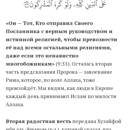
عَلَى ٱلدِّينِ كُلِّهِۦ وَلَوۡ كَرِهَ ٱلۡمُشۡرِكُونَ٣٣
«Он — Тот, Кто отправил Своего
Посланника с верным руководством и
истинной религией, чтобы превознести
её над всеми остальными религиями,
даже если это ненавистно
многобожникам»
(9:33). Осталась вторая
часть предсказания Пророка — завоевание
Рима, которое, по воле Аллаха, тоже
произойдёт. Мы видим, как люди в Европе
каждый день принимают Ислам по милости
Аллаха.
Вторая радостная весть
передана Хузайфой
ибн аль-Яманом (р.а.), который сказал, что