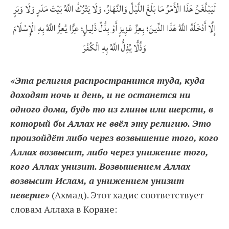
لَيَبْلُغَنَّ هَذَا الْأَمْرُ مَا بَلَغَ اللَّيْلُ وَالنَّهَارُ، وَلَا يَتْرُكُ اللَّهُ بَيْتَ مَدَرٍ وَلَا وَبَرٍ
إِلَّا أَدْخَلَهُ اللَّهُ هَذَا الدِّينَ؛ بِعِزِّ عَزِيزٍ أَوْ بِذُلِّ ذَلِيلٍ؛ عِزًّا يُعِزُّ اللَّهُ بِهِ الْإِسْلَامَ
وَذُلًّا يُذِلُّ اللَّهُ بِهِ الْكُفْرَ
«Эта религия распространится туда, куда
доходят ночь и день, и не останется ни
одного дома, будь то из глины или шерсти, в
который бы Аллах не ввёл эту религию. Это
произойдёт либо через возвышение того, кого
Аллах возвысит, либо через унижение того,
кого Аллах унизит. Возвышением Аллах
возвысит Ислам, а унижением унизит
неверие»
(Ахмад). Этот хадис соответствует
словам Аллаха в Коране: