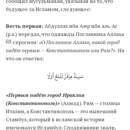
сообщил мусульманам, указывая на то, что
будущее за Исламом, следующее:
Весть первая:
Абдуллах ибн Амр ибн аль-Ас
(р.а.) передал, что однажды Посланника Аллаха
ﷺ спросили:
«О Посланник Аллаха, какой город
падёт первым — Константинополь или Рим?».
На
что он ответил:
مَدِينَةُ هِرَقْلَ تُفْتَحُ أَوَّلًا
«Первым падёт город Ираклия
(Константинополь)»
(Ахмад). Рим — столица
Италии, а Константинополь — это нынешний
Стамбул, который в исламской истории
именовался Исламбул. Сподвижники знали,