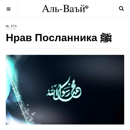
OFF CANVAS
№ 473
Нрав Посланника ﷺ