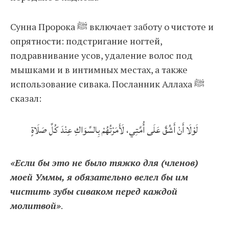
Сунна Пророка ﷺ включает заботу о чистоте и
опрятности: подстригание ногтей,
подравнивание усов, удаление волос под
мышками и в интимных местах, а также
использование сивака. Посланник Аллаха ﷺ
сказал:
لَوْلَا أَنْ أَشُقَّ عَلَى أُمَّتِي، لَأَمَرْتُهُمْ بِالسِّوَاكِ عِنْدَ كُلِّ صَلَاةٍ
«Если бы это не было тяжко для (членов)
моей Уммы, я обязательно велел бы им
чистить зубы сиваком перед каждой
молитвой»
.