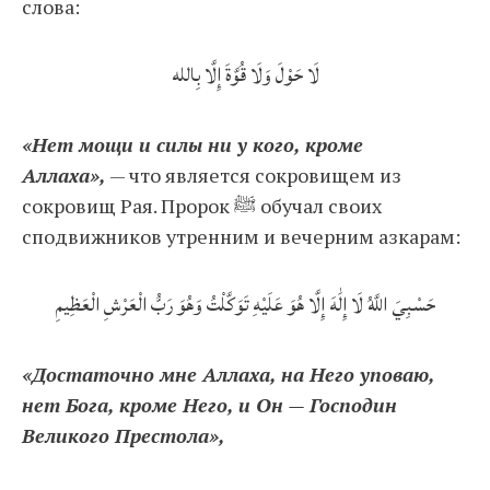
слова:
لَا حَوْلَ وَلَا قُوَّةَ إِلَّا بِالله
«Нет мощи и силы ни у кого, кроме
Аллаха»,
— что является сокровищем из
сокровищ Рая. Пророк ﷺ обучал своих
сподвижников утренним и вечерним азкарам:
حَسْبِيَ اللَّهُ لَا إِلَٰهَ إِلَّا هُوَ عَلَيْهِ تَوَكَّلْتُ وَهُوَ رَبُّ الْعَرْشِ الْعَظِيمِ
«Достаточно мне Аллаха, на Него уповаю,
нет Бога, кроме Него, и Он — Господин
Великого Престола»,