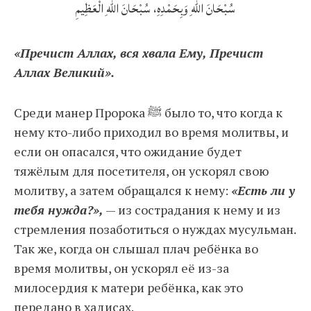
سُبْحَانَ اللهِ وَبِحَمْدِهِ، سُبْحَانَ اللهِ الْعَظِيمِ
«Пречист Аллах, вся хвала Ему, Пречист
Аллах Великий».
Среди манер Пророка ﷺ было то, что когда к
нему кто-либо приходил во время молитвы, и
если он опасался, что ожидание будет
тяжёлым для посетителя, он ускорял свою
молитву, а затем обращался к нему:
«Есть ли у
тебя нужда?»,
— из сострадания к нему и из
стремления позаботиться о нуждах мусульман.
Так же, когда он слышал плач ребёнка во
время молитвы, он ускорял её из-за
милосердия к матери ребёнка, как это
передано в хадисах.