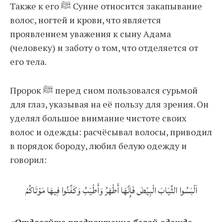
Также к его ﷺ Сунне относится закапывание
волос, ногтей и крови, что является
проявлением уважения к сыну Адама
(человеку) и заботу о том, что отделяется от
его тела.
Пророк ﷺ перед сном пользовался сурьмой
для глаз, указывая на её пользу для зрения. Он
уделял большое внимание чистоте своих
волос и одежды: расчёсывал волосы, приводил
в порядок бороду, любил белую одежду и
говорил:
اَلْبَسُوا الثِّيَابَ الْبِيْضَ فَإِنَّهَا أَطْهَرُ وَأَطْيَبُ وَكَفِّنُوا فِيهَا مَوْتَاكُمْ