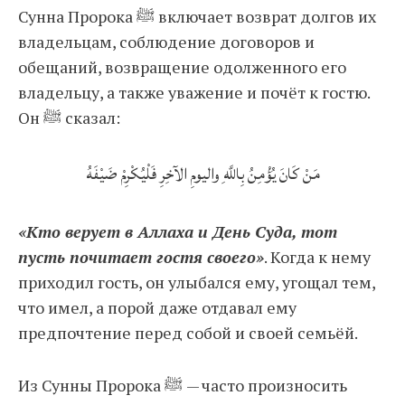
Сунна Пророка ﷺ включает возврат долгов их
владельцам, соблюдение договоров и
обещаний, возвращение одолженного его
владельцу, а также уважение и почёт к гостю.
Он ﷺ сказал:
مَنْ كَانَ يُؤْمِنُ بِاللَّهِ واليومِ الآخِرِ فَلْيُكْرِمْ ضَيْفَهُ
«Кто верует в Аллаха и День Суда, тот
пусть почитает гостя своего»
. Когда к нему
приходил гость, он улыбался ему, угощал тем,
что имел, а порой даже отдавал ему
предпочтение перед собой и своей семьёй.
Из Сунны Пророка ﷺ — часто произносить