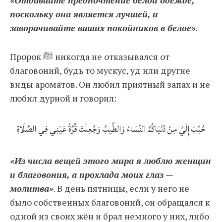
«Отдавайте предпочтение белой одежде,
поскольку она является лучшей, и
заворачивайте ваших покойников в белое»
.
Пророк ﷺ никогда не отказывался от
благовоний, будь то мускус, уд или другие
виды ароматов. Он любил приятный запах и не
любил дурной и говорил:
حُبِّبَ إِلَيَّ مِنْ دُنْيَاكُمُ النِّسَاءُ وَالطِّيبُ وَجُعِلَتْ قُرَّةُ عَيْنِي فِي الصَّلَاةِ
«Из числа вещей этого мира я люблю женщин
и благовония, а прохлада моих глаз —
молитва»
. В день пятницы, если у него не
было собственных благовоний, он обращался к
одной из своих жён и брал немного у них, либо