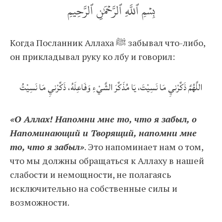
بِسۡمِ ٱللَّهِ ٱلرَّحۡمَٰنِ ٱلرَّحِيمِ
Когда Посланник Аллаха ﷺ забывал что-либо,
он прикладывал руку ко лбу и говорил:
اللَّهُمَّ ذَكِّرْنيِ مَا نَسِيْتَ، يَا مُذَكِّرَ الشَّيْءِ وَفَاعِلَهُ، ذَكِّرْنيِ مَا نَسِيْتُ
«О Аллах! Напомни мне то, что я забыл, о
Напоминающий и Творящий, напомни мне
то, что я забыл»
. Это напоминает нам о том,
что мы должны обращаться к Аллаху в нашей
слабости и немощности, не полагаясь
исключительно на собственные силы и
возможности.