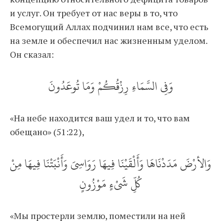
и услуг. Он требует от нас веры в то, что
Всемогущий Аллах подчинил нам все, что есть
на земле и обеспечил нас жизненным уделом.
Он сказал:
وَفِي السَّمَاءِ رِزْقُكُمْ وَمَا تُوعَدُونَ
«На небе находится ваш удел и то, что вам
обещано» (51:22),
وَالأرْضَ مَدَدْنَاهَا وَأَلْقَيْنَا فِيهَا رَوَاسِيَ وَأَنْبَتْنَا فِيهَا مِنْ
كُلِّ شَيْءٍ مَوْزُونٍ
«Мы простерли землю, поместили на ней