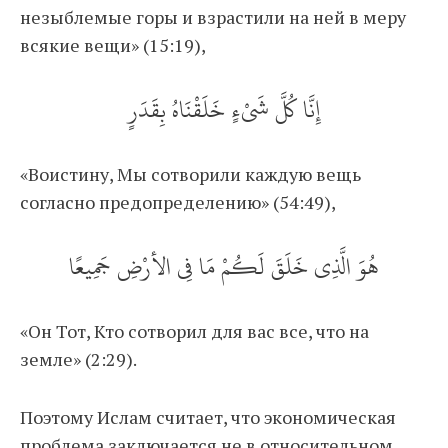
незыблемые горы и взрастили на ней в меру
всякие вещи» (15:19),
إِنَّا كُلَّ شَيْءٍ خَلَقْنَاهُ بِقَدَرٍ
«Воистину, Мы сотворили каждую вещь
согласно предопределению» (54:49),
هُوَ الَّذِي خَلَقَ لَكُمْ مَا فِي الأرْضِ جَمِيعًا
«Он Тот, Кто сотворил для вас все, что на
земле» (2:29).
Поэтому Ислам считает, что экономическая
проблема заключается не в относительном