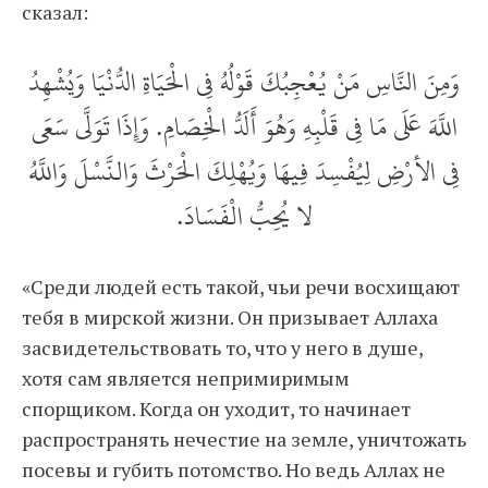
сказал:
وَمِنَ النَّاسِ مَنْ يُعْجِبُكَ قَوْلُهُ فِي الْحَيَاةِ الدُّنْيَا وَيُشْهِدُ
اللَّهَ عَلَى مَا فِي قَلْبِهِ وَهُوَ أَلَدُّ الْخِصَامِ. وَإِذَا تَوَلَّى سَعَى
فِي الأرْضِ لِيُفْسِدَ فِيهَا وَيُهْلِكَ الْحَرْثَ وَالنَّسْلَ وَاللَّهُ
لا يُحِبُّ الْفَسَادَ.
«Среди людей есть такой, чьи речи восхищают
тебя в мирской жизни. Он призывает Аллаха
засвидетельствовать то, что у него в душе,
хотя сам является непримиримым
спорщиком. Когда он уходит, то начинает
распространять нечестие на земле, уничтожать
посевы и губить потомство. Но ведь Аллах не