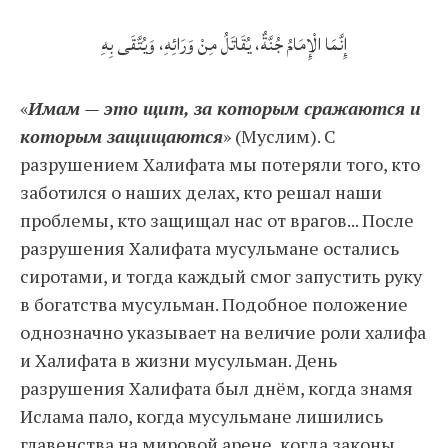
إِنَّمَا الْإِمَامُ جُنَّةٌ، يُقَاتَلُ مِنْ وَرَائِهِ، وَيُتَّقَى بِهِ
«
Имам — это щит, за которым сражаются и
которым защищаются
» (Муслим). С
разрушением Халифата мы потеряли того, кто
заботился о наших делах, кто решал наши
проблемы, кто защищал нас от врагов... После
разрушения Халифата мусульмане остались
сиротами, и тогда каждый смог запустить руку
в богатства мусульман. Подобное положение
однозначно указывает на величие роли халифа
и Халифата в жизни мусульман. День
разрушения Халифата был днём, когда знамя
Ислама пало, когда мусульмане лишились
главенства на мировой арене, когда законы