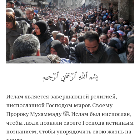
بِسۡمِ ٱللَّهِ ٱلرَّحۡمَٰنِ ٱلرَّحِيمِ
Ислам является завершающей религией,
ниспосланной Господом миров Своему
Пророку Мухаммаду ﷺ. Ислам был ниспослан,
чтобы люди познали своего Господа истинным
познанием, чтобы упорядочить свою жизнь на