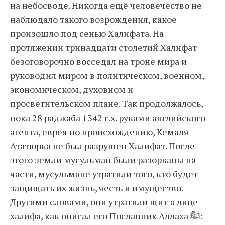
на небосводе. Никогда ещё человечество не
наблюдало такого возрождения, какое
произошло под сенью Халифата. На
протяжении тринадцати столетий Халифат
безоговорочно восседал на троне мира и
руководил миром в политическом, военном,
экономическом, духовном и
просветительском плане. Так продолжалось,
пока 28 раджаба 1342 г.х. руками английского
агента, еврея по происхождению, Кемаля
Ататюрка не был разрушен Халифат. После
этого земли мусульман были разорваны на
части, мусульмане утратили того, кто будет
защищать их жизнь, честь и имущество.
Другими словами, они утратили щит в лице
халифа, как описал его Посланник Аллаха ﷺ: