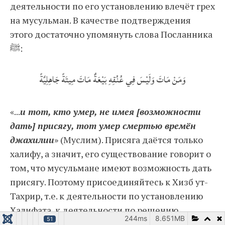
деятельности по его установлению влечёт грех
на мусульман. В качестве подтверждения
этого достаточно упомянуть слова Посланника
ﷺ:
وَمَنْ مَاتَ وَلَيْسَ فِي عُنُقِهِ بَيْعَةٌ مَاتَ مِيتَةً جَاهِلِيَّةً
«...
и тот, кто умер, не имея [возможности
дать] присягу, тот умер смертью времён
джахилии
» (Муслим). Присяга даётся только
халифу, а значит, его существование говорит о
том, что мусульмане имеют возможность дать
присягу. Поэтому присоединяйтесь к Хизб ут-
Тахрир, т.е. к деятельности по установлению
Халифата, к деятельности по решению
244ms
8.651MB
51
судьбоносной проблемы Уммы. Хизб является