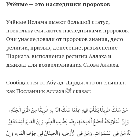
Учёные — это наследники пророков
Учёные Ислама имеют большой статус,
поскольку считаются наследниками пророков.
Они унаследовали от пророков знания, дело
религии, призыв, донесение, разъяснение
Шариата, выполнение религии Аллаха и
джихад для возвеличивания Слова Аллаха.
Сообщается от Абу ад-Дарды, что он слышал,
как Посланник Аллаха ﷺ сказал:
مَنْ سَلَكَ طَرِيقًا يَطْلُبُ فِيهِ عِلْمًا سَلَكَ اللَّهُ بِهِ طَرِيقًا مِنْ طُرُقِ الْجَنَّةِ،
وَإِنَّ الْمَلَائِكَةَ لَتَضَعُ أَجْنِحَتَهَا رِضًا لِطَالِبِ الْعِلْمِ، وَإِنَّ الْعَالِمَ لَيَسْتَغْفِرُ
لَهُ مَنْ فِي السَّمَوَاتِ، وَمَنْ فِي الْأَرْضِ، وَالْحِيتَانُ فِي جَوْفِ الْمَاءِ، وَإِنَّ