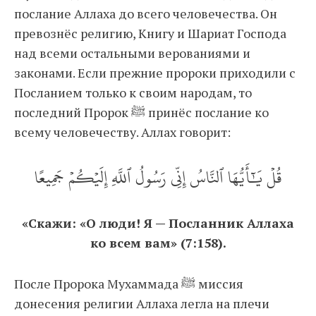
послание Аллаха до всего человечества. Он
превознёс религию, Книгу и Шариат Господа
над всеми остальными верованиями и
законами. Если прежние пророки приходили с
Посланием только к своим народам, то
последний Пророк ﷺ принёс послание ко
всему человечеству. Аллах говорит:
قُلۡ يَٰٓأَيُّهَا ٱلنَّاسُ إِنِّي رَسُولُ ٱللَّهِ إِلَيۡكُمۡ جَمِيعًا
«Скажи: «О люди! Я — Посланник Аллаха
ко всем вам» (7:158).
После Пророка Мухаммада ﷺ миссия
донесения религии Аллаха легла на плечи