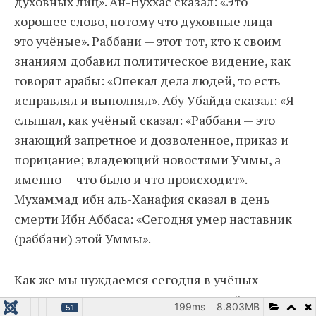
духовных лиц». Ан-Нуххас сказал: «Это
хорошее слово, потому что духовные лица —
это учёные». Раббани — этот тот, кто к своим
знаниям добавил политическое видение, как
говорят арабы: «Опекал дела людей, то есть
исправлял и выполнял». Абу Убайда сказал: «Я
слышал, как учёный сказал: «Раббани — это
знающий запретное и дозволенное, приказ и
порицание; владеющий новостями Уммы, а
именно — что было и что происходит».
Мухаммад ибн аль-Ханафия сказал в день
смерти Ибн Аббаса: «Сегодня умер наставник
(раббани) этой Уммы».
Как же мы нуждаемся сегодня в учёных-
наставниках-политиках, которые днём и
199ms
8.803MB
51