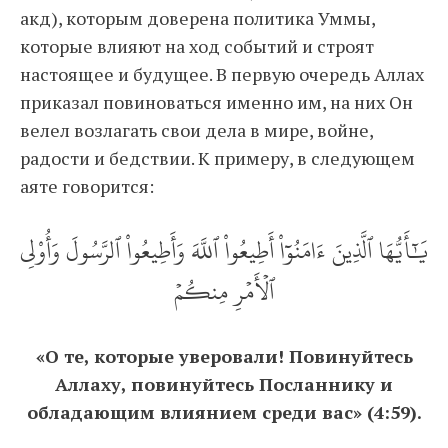
акд), которым доверена политика Уммы,
которые влияют на ход событий и строят
настоящее и будущее. В первую очередь Аллах
приказал повиноваться именно им, на них Он
велел возлагать свои дела в мире, войне,
радости и бедствии. К примеру, в следующем
аяте говорится:
يَٰٓأَيُّهَا ٱلَّذِينَ ءَامَنُوٓاْ أَطِيعُواْ ٱللَّهَ وَأَطِيعُواْ ٱلرَّسُولَ وَأُوْلِي
ٱلۡأَمۡرِ مِنكُمۡ
«О те, которые уверовали! Повинуйтесь
Аллаху, повинуйтесь Посланнику и
обладающим влиянием среди вас» (4:59).