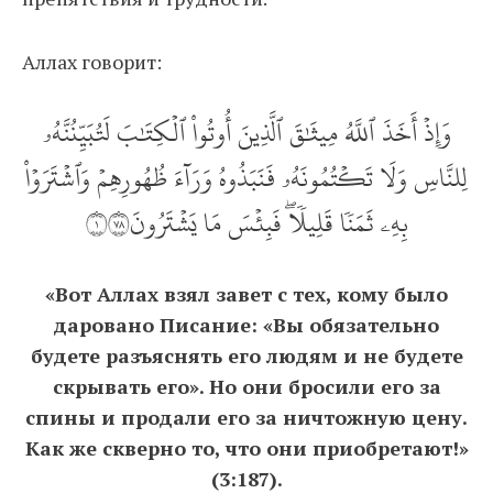
Аллах говорит:
وَإِذۡ أَخَذَ ٱللَّهُ مِيثَٰقَ ٱلَّذِينَ أُوتُواْ ٱلۡكِتَٰبَ لَتُبَيِّنُنَّهُۥ
لِلنَّاسِ وَلَا تَكۡتُمُونَهُۥ فَنَبَذُوهُ وَرَآءَ ظُهُورِهِمۡ وَٱشۡتَرَوۡاْ
بِهِۦ ثَمَنٗا قَلِيلٗاۖ فَبِئۡسَ مَا يَشۡتَرُونَ١٨٧
«Вот Аллах взял завет с тех, кому было
даровано Писание: «Вы обязательно
будете разъяснять его людям и не будете
скрывать его». Но они бросили его за
спины и продали его за ничтожную цену.
Как же скверно то, что они приобретают!»
(3:187).