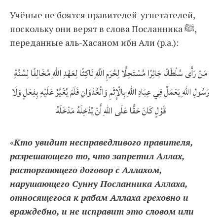
Учёные не боятся правителей-угнетателей,
поскольку они верят в слова Посланника ﷺ,
переданные аль-Хасаном ибн Али (р.а.):
مَنْ رَأَى سُلْطَانًا جَائِرًا مُسْتَحِلًّا لِحُرَمِ اللَّهِ نَاكِثًا لِعَهْدِ اللهِ مُخَالِفًا لِسُنَّةِ
رَسُولِ اللهِ يَعْمَلُ فِي عِبَادِ اللهِ بِالْإِثْمِ وَالْعُدْوَانِ فَلَمْ يُغَيِّرْ عَلَيْهِ بِفِعْلٍ وَلَا
قَوْلٍ كَانَ حَقًّا عَلَى اللهِ أَنْ يُدْخِلَهُ مَدْخَلَهُ
«
Кто увидит несправедливого правителя,
разрешающего то, что запретил Аллах,
расторгающего договор с Аллахом,
нарушающего Сунну Посланника Аллаха,
относящегося к рабам Аллаха греховно и
враждебно, и не исправит это словом или