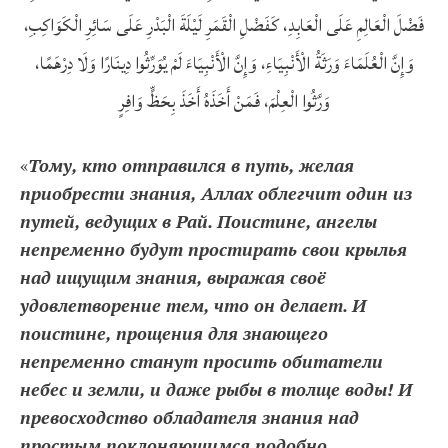
فَضْلَ الْعَالِمِ عَلَى الْعَابِدِ، كَفَضْلِ الْقَمَرِ لَيْلَةَ الْبَدْرِ عَلَى سَائِرِ الْكَوَاكِبِ،
وَإِنَّ الْعُلَمَاءَ وَرَثَةُ الْأَنْبِيَاءِ، وَإِنَّ الْأَنْبِيَاءَ لَمْ يُوَرِّثُوا دِينَارًا وَلَا دِرْهَمًا،
وَرَّثُوا الْعِلْمَ، فَمَنْ أَخَذَهُ أَخَذَ بِحَظٍّ وَافِرٍ
«
Тому, кто отправился в путь, желая
приобрести знания, Аллах облегчит один из
путей, ведущих в Рай. Поистине, ангелы
непременно будут простирать свои крылья
над ищущим знания, выражая своё
удовлетворение тем, что он делает. И
поистине, прощения для знающего
непременно станут просить обитатели
небес и земли, и даже рыбы в толще воды! И
превосходство обладателя знания над
простым поклоняющимся подобно