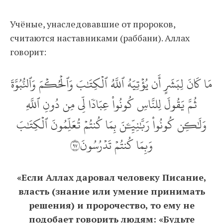
Учёные, унаследовавшие от пророков,
считаются наставниками (раббани). Аллах
говорит:
مَا كَانَ لِبَشَرٍ أَن يُؤۡتِيَهُ ٱللَّهُ ٱلۡكِتَٰبَ وَٱلۡحُكۡمَ وَٱلنُّبُوَّةَ
ثُمَّ يَقُولَ لِلنَّاسِ كُونُواْ عِبَادٗا لِّي مِن دُونِ ٱللَّهِ
وَلَٰكِن كُونُواْ رَبَّٰنِيِّ‍ۧنَ بِمَا كُنتُمۡ تُعَلِّمُونَ ٱلۡكِتَٰبَ
وَبِمَا كُنتُمۡ تَدۡرُسُونَ٧٩
«Если Аллах даровал человеку Писание,
власть (знание или умение принимать
решения) и пророчество, то ему не
подобает говорить людям: «Будьте