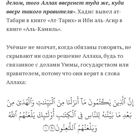
делом, того Аллах ввергнет туда же, куда
вверг такого правителя
». Хадис вывел ат-
Табари в книге «Ат-Тарих» и Ибн аль-Асир в
книге «Аль-Камиль».
Учёные не молчат, когда обязаны говорить, не
скрывают ни одно решение Аллаха, будь то
связанное с делами Уммы, государством или
правителем, потому что они верят в слова
Аллаха:
إِنَّ ٱلَّذِينَ يَكۡتُمُونَ مَآ أَنزَلۡنَا مِنَ ٱلۡبَيِّنَٰتِ وَٱلۡهُدَىٰ مِنۢ
بَعۡدِ مَا بَيَّنَّٰهُ لِلنَّاسِ فِي ٱلۡكِتَٰبِ أُوْلَٰٓئِكَ يَلۡعَنُهُمُ ٱللَّهُ
وَيَلۡعَنُهُمُ ٱللَّٰعِنُونَ١٥٩