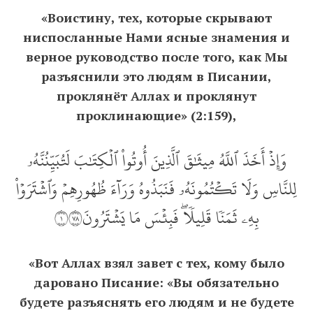
«Воистину, тех, которые скрывают
ниспосланные Нами ясные знамения и
верное руководство после того, как Мы
разъяснили это людям в Писании,
проклянёт Аллах и проклянут
проклинающие» (2:159),
وَإِذۡ أَخَذَ ٱللَّهُ مِيثَٰقَ ٱلَّذِينَ أُوتُواْ ٱلۡكِتَٰبَ لَتُبَيِّنُنَّهُۥ
لِلنَّاسِ وَلَا تَكۡتُمُونَهُۥ فَنَبَذُوهُ وَرَآءَ ظُهُورِهِمۡ وَٱشۡتَرَوۡاْ
بِهِۦ ثَمَنٗا قَلِيلٗاۖ فَبِئۡسَ مَا يَشۡتَرُونَ١٨٧
«Вот Аллах взял завет с тех, кому было
даровано Писание: «Вы обязательно
будете разъяснять его людям и не будете