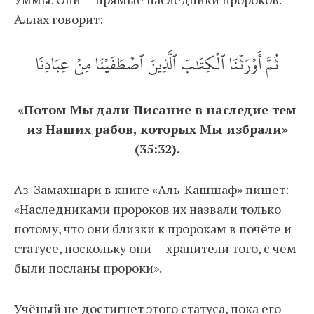
Аллах говорит:
ثُمَّ أَوۡرَثۡنَا ٱلۡكِتَٰبَ ٱلَّذِينَ ٱصۡطَفَيۡنَا مِنۡ عِبَادِنَا
«Потом Мы дали Писание в наследие тем
из Наших рабов, которых Мы избрали»
(35:32).
Аз-Замахшари в книге «Аль-Кашшаф» пишет:
«Наследниками пророков их назвали только
потому, что они близки к пророкам в почёте и
статусе, поскольку они — хранители того, с чем
были посланы пророки».
Учёный не достигнет этого статуса, пока его