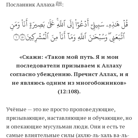
Посланник Аллаха ﷺ:
قُلۡ هَٰذِهِۦ سَبِيلِيٓ أَدۡعُوٓاْ إِلَى ٱللَّهِۚ عَلَىٰ بَصِيرَةٍ أَنَا۠ وَمَنِ
ٱتَّبَعَنِيۖ وَسُبۡحَٰنَ ٱللَّهِ وَمَآ أَنَا۠ مِنَ ٱلۡمُشۡرِكِينَ١٠٨
«Скажи: «Таков мой путь. Я и мои
последователи призываем к Аллаху
согласно убеждению. Пречист Аллах, и я
не являюсь одним из многобожников»
(12:108).
Учёные — это не просто проповедующие,
призывающие, наставляющие и обучающие, но
и опекающие мусульман люди. Они и есть те
самые влиятельные силы (ахлю-ль-халь ва-ль-