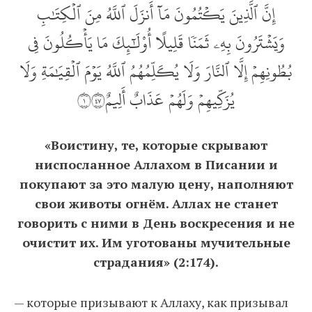
إِنَّ ٱلَّذِينَ يَكۡتُمُونَ مَآ أَنزَلَ ٱللَّهُ مِنَ ٱلۡكِتَٰبِ
وَيَشۡتَرُونَ بِهِۦ ثَمَنٗا قَلِيلًا أُوْلَٰٓئِكَ مَا يَأۡكُلُونَ فِي
بُطُونِهِمۡ إِلَّا ٱلنَّارَ وَلَا يُكَلِّمُهُمُ ٱللَّهُ يَوۡمَ ٱلۡقِيَٰمَةِ وَلَا
يُزَكِّيهِمۡ وَلَهُمۡ عَذَابٌ أَلِيمٌ١٧٤
«Воистину, те, которые скрывают
ниспосланное Аллахом в Писании и
покупают за это малую цену, наполняют
свои животы огнём. Аллах не станет
говорить с ними в День воскресения и не
очистит их. Им уготованы мучительные
страдания» (2:174).
— которые призывают к Аллаху, как призывал