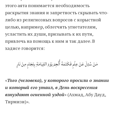
этого аята понимается необходимость
раскрытия знания и запретность скрывать что-
либо из религиозных вопросов с корыстной
целью, например, облегчить угнетателям,
усластить их души, призывать к их пути,
привлечь на помощь к ним и так далее. В
хадисе говорится:
مَنْ سُئِلَ عَنْ عِلْمٍ فَكَتَمَهُ أُلْجِمَ يَوْمَ القِيَامَةِ بِلِجَامٍ مِنْ نَارٍ
«
Того (человека), у которого просили о знании
и который его утаил, в День воскресения
взнуздают огненной уздой
» (Ахмад, Абу Дауд,
Тирмизи)».