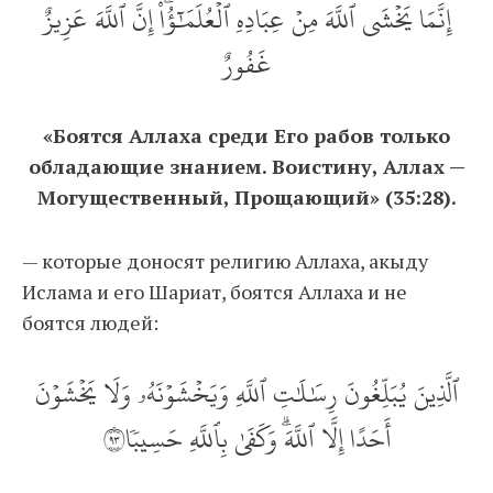
إِنَّمَا يَخۡشَى ٱللَّهَ مِنۡ عِبَادِهِ ٱلۡعُلَمَٰٓؤُاْۗ إِنَّ ٱللَّهَ عَزِيزٌ
غَفُورٌ
«Боятся Аллаха среди Его рабов только
обладающие знанием. Воистину, Аллах —
Могущественный, Прощающий» (35:28).
— которые доносят религию Аллаха, акыду
Ислама и его Шариат, боятся Аллаха и не
боятся людей:
ٱلَّذِينَ يُبَلِّغُونَ رِسَٰلَٰتِ ٱللَّهِ وَيَخۡشَوۡنَهُۥ وَلَا يَخۡشَوۡنَ
أَحَدًا إِلَّا ٱللَّهَۗ وَكَفَىٰ بِٱللَّهِ حَسِيبٗا٣٩