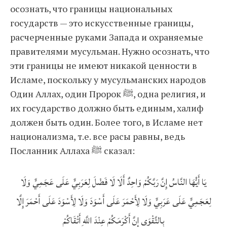
осознать, что границы национальных
государств — это искусственные границы,
расчерченные руками Запада и охраняемые
правителями мусульман. Нужно осознать, что
эти границы не имеют никакой ценности в
Исламе, поскольку у мусульманских народов
Один Аллах, один Пророк ﷺ, одна религия, и
их государство должно быть единым, халиф
должен быть один. Более того, в Исламе нет
национализма, т.е. все расы равны, ведь
Посланник Аллаха ﷺ сказал:
يَا أَيُّهَا النَّاسُ إِنَّ رَبَّكُمْ وَاحِدٌ أَلَا لَا فَضْلَ لِعَرَبِيٍّ عَلَى عَجَمِيٍّ وَلَا
لِعَجَمِيٍّ عَلَى عَرَبِيٍّ وَلَا لِأَحْمَرَ عَلَى أَسْوَدَ وَلَا لِأَسْوَدَ عَلَى أَحْمَرَ إِلَّا
بِالتَّقْوَى إنَّ أَكْرَمَكُمْ عِنْدَ اللَّهِ أَتْقَاكُمْ