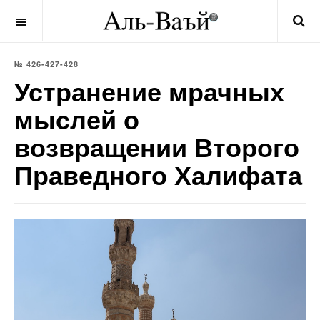
OFF CANVAS
№ 426-427-428
Устранение мрачных
мыслей о
возвращении Второго
Праведного Халифата