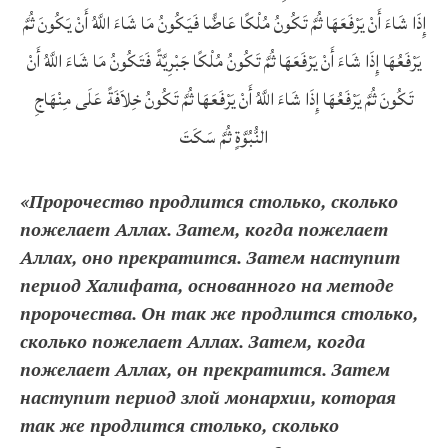
إِذَا شَاءَ أَنْ يَرْفَعَهَا ثُمَّ تَكُونُ مُلْكًا عَاضًّا فَيَكُونُ مَا شَاءَ اللَّهُ أَنْ يَكُونَ ثُمَّ
يَرْفَعُهَا إِذَا شَاءَ أَنْ يَرْفَعَهَا ثُمَّ تَكُونُ مُلْكًا جَبْرِيَّةً فَتَكُونُ مَا شَاءَ اللَّهُ أَنْ
تَكُونَ ثُمَّ يَرْفَعُهَا إِذَا شَاءَ اللَّهُ أَنْ يَرْفَعَهَا ثُمَّ تَكُونُ خِلاَفَةً عَلَى مِنْهَاجِ
النُّبُوَّةٍ ثُمَّ سَكَتَ
«Пророчество продлится столько, сколько
пожелает Аллах. Затем, когда пожелает
Аллах, оно прекратится. Затем наступит
период Халифата, основанного на методе
пророчества. Он так же продлится столько,
сколько пожелает Аллах. Затем, когда
пожелает Аллах, он прекратится. Затем
наступит период злой монархии, которая
так же продлится столько, сколько