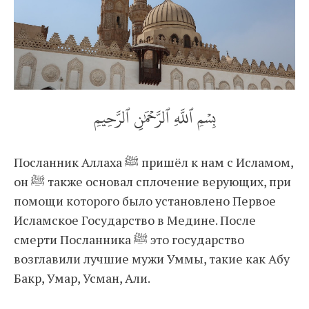
بِسۡمِ ٱللَّهِ ٱلرَّحۡمَٰنِ ٱلرَّحِيمِ
Посланник Аллаха ﷺ пришёл к нам с Исламом,
он ﷺ также основал сплочение верующих, при
помощи которого было установлено Первое
Исламское Государство в Медине. После
смерти Посланника ﷺ это государство
возглавили лучшие мужи Уммы, такие как Абу
Бакр, Умар, Усман, Али.