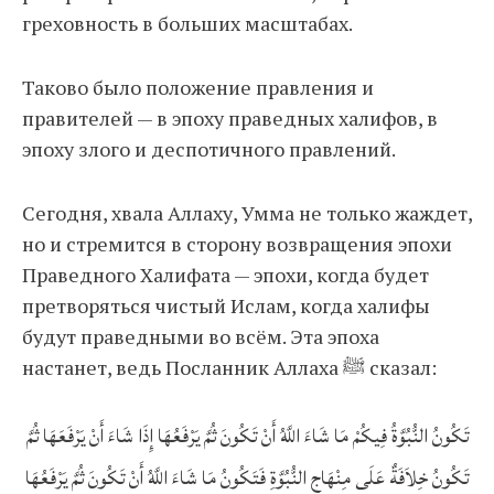
греховность в больших масштабах.
Таково было положение правления и
правителей — в эпоху праведных халифов, в
эпоху злого и деспотичного правлений.
Сегодня, хвала Аллаху, Умма не только жаждет,
но и стремится в сторону возвращения эпохи
Праведного Халифата — эпохи, когда будет
претворяться чистый Ислам, когда халифы
будут праведными во всём. Эта эпоха
настанет, ведь Посланник Аллаха ﷺ сказал:
تَكُونُ النُّبُوَّةُ فِيكُمْ مَا شَاءَ اللَّهُ أَنْ تَكُونَ ثُمَّ يَرْفَعُهَا إِذَا شَاءَ أَنْ يَرْفَعَهَا ثُمَّ
تَكُونُ خِلاَفَةٌ عَلَى مِنْهَاجِ النُّبُوَّةِ فَتَكُونُ مَا شَاءَ اللَّهُ أَنْ تَكُونَ ثُمَّ يَرْفَعُهَا