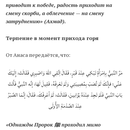
приводит к победе, радость приходит на
смену скорби, а облегчение — на смену
затруднению» (Ахмад).
Терпение в момент прихода горя
От Анаса передаётся, что:
مَرَّ النَّبيُّ بِاِمْرَأَةٍ تَبْكِي عِنْدَ قَبْرٍ، فَقَالَ اِتَّقِي اللهَ وَاصْبِرِي فَقَالَتْ: إِلَيْكَ
عَنِّي؛ فإِنَّكَ لَمْ تُصَبْ بِمُصِيبَتِي وَلَمْ تَعْرِفْهُ، فَقِيلَ لَهَا: إنَّه النَّبيُّ فَأَتَتْ
بَابَ النَّبيِّ فَلَمْ تَجِدْ عِنْدَهُ بَوَّابينَ، فَقَالَتْ: لَمْ أعْرِفْكَ، فَقَالَ: إنَّمَا الصَّبْرُ
عِنْدَ الصَّدْمَةِ الأُولَى
«Однажды Пророк ﷺ проходил мимо