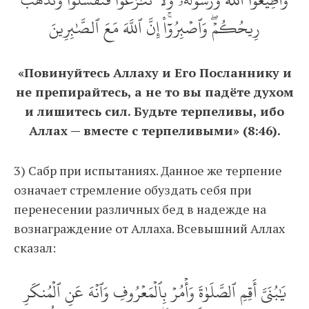
رِيحُكُمۡۖ وَٱصۡبِرُوٓاْۚ إِنَّ ٱللَّهَ مَعَ ٱلصَّٰبِرِينَ
«Повинуйтесь Аллаху и Его Посланнику и
не препирайтесь, а не то вы падёте духом
и лишитесь сил. Будьте терпеливы, ибо
Аллах — вместе с терпеливыми» (8:46).
3) Сабр при испытаниях. Данное же терпение
означает стремление обуздать себя при
перенесении различных бед в надежде на
вознаграждение от Аллаха. Всевышний Аллах
сказал:
يَٰبُنَيَّ أَقِمِ ٱلصَّلَوٰةَ وَأۡمُرۡ بِٱلۡمَعۡرُوفِ وَٱنۡهَ عَنِ ٱلۡمُنكَرِ