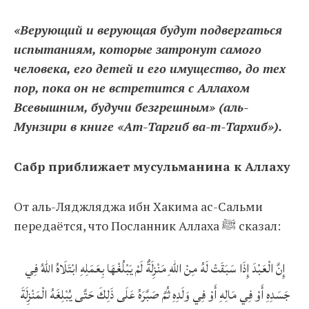
«Верующий и верующая будут подвергаться
испытаниям, которые затронут самого
человека, его детей и его имущество, до тех
пор, пока он не встретится с Аллахом
Всевышним, будучи безгрешным» (аль-
Мунзири в книге «Ат-Таргиб ва-т-Тархиб»).
Сабр приближает мусульманина к Аллаху
От аль-Ляджляджа ибн Хакима ас-Сальми
передаётся, что Посланник Аллаха ﷺ сказал:
إِنَّ الْعَبْدَ إِذَا سَبَقَتْ لَهُ مِنْ اللهِ مَنْزِلَةٌ لَمْ يَبْلُغْهَا بِعَمَلِهِ ابْتَلَاهُ اللهُ فِي
جَسَدِهِ أَوْ فِي مَالِهِ أَوْ فِي وَلَدِهِ ثُمَّ صَبَّرَهُ عَلَى ذَلِكَ حَتَّى يُبْلِغَهُ الْمَنْزِلَةَ