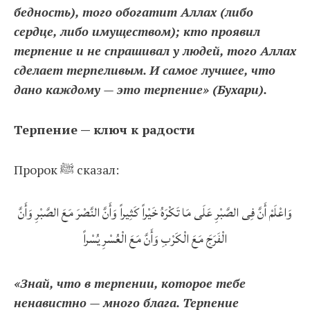
бедность), того обогатит Аллах (либо
сердце, либо имуществом); кто проявил
терпение и не спрашивал у людей, того Аллах
сделает терпеливым. И самое лучшее, что
дано каждому — это терпение» (Бухари).
Терпение — ключ к радости
Пророк ﷺ сказал:
وَاعْلَمْ أَنَّ فِى الصَّبْرِ عَلَى مَا تَكْرَهُ خَيْراً كَثِيراً وَأَنَّ النَّصْرَ مَعَ الصَّبْرِ وَأَنَّ
الْفَرَجَ مَعَ الْكَرْبِ وَأَنَّ مَعَ الْعُسْرِ يُسْراً
«Знай, что в терпении, которое тебе
ненавистно — много блага. Терпение