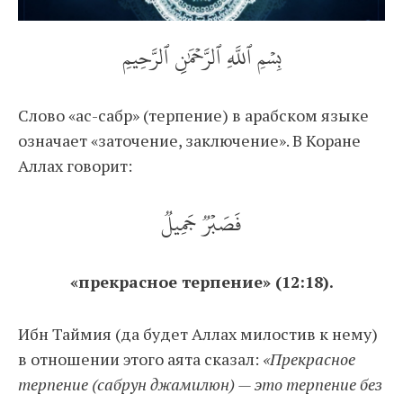
بِسۡمِ ٱللَّهِ ٱلرَّحۡمَٰنِ ٱلرَّحِيمِ
Слово «ас-сабр» (терпение) в арабском языке
означает «заточение, заключение». В Коране
Аллах говорит:
فَصَبۡرٞ جَمِيلٞ
«прекрасное терпение» (12:18).
Ибн Таймия (да будет Аллах милостив к нему)
в отношении этого аята сказал:
«Прекрасное
терпение (сабрун джамилюн) — это терпение без