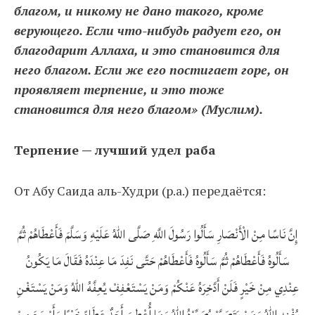
благом, и никому не дано такого, кроме
верующего. Если что-нибудь радует его, он
благодарит Аллаха, и это становится для
него благом. Если же его постигает горе, он
проявляет терпение, и это тоже
становится для него благом» (Муслим).
Терпение — лучший удел раба
От Абу Саида аль-Худри (р.а.) передаётся:
إِنَّ نَاسًا مِنْ الْأَنْصَارِ سَأَلُوا رَسُولَ اللَّهِ صَلَّى اللهُ عَلَيْهِ وَسَلَّمَ فَأَعْطَاهُمْ ثُمَّ
سَأَلُوهُ فَأَعْطَاهُمْ ثُمَّ سَأَلُوهُ فَأَعْطَاهُمْ حَتَّى نَفِدَ مَا عِنْدَهُ فَقَالَ مَا يَكُونُ
عِنْدِي مِنْ خَيْرٍ فَلَنْ أَدَّخِرَهُ عَنْكُمْ وَمَنْ يَسْتَعْفِفْ يُعِفَّهُ اللهُ وَمَنْ يَسْتَغْنِ
يُغْنِهِ اللهُ وَمَنْ يَتَصَبَّرْ يُصَبِّرْهُ اللهُ وَمَا أُعْطِيَ أَحَدٌ عَطَاءً خَيْرًا وَأَوْسَعَ مِنْ