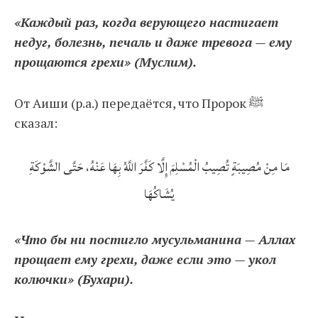
«Каждый раз, когда верующего настигает
недуг, болезнь, печаль и даже тревога — ему
прощаются грехи» (Муслим).
От Аиши (р.а.) передаётся, что Пророк ﷺ
сказал:
مَا مِنْ مُصِيبَةٍ تُصِيبُ الْمُسْلِمَ إِلَّا كَفَّرَ اللَّهُ بِهَا عَنْهُ، حَتَّى الشَّوْكَةِ
يُشَاكُهَا
«Что бы ни постигло мусульманина — Аллах
прощает ему грехи, даже если это — укол
колючки» (Бухари).