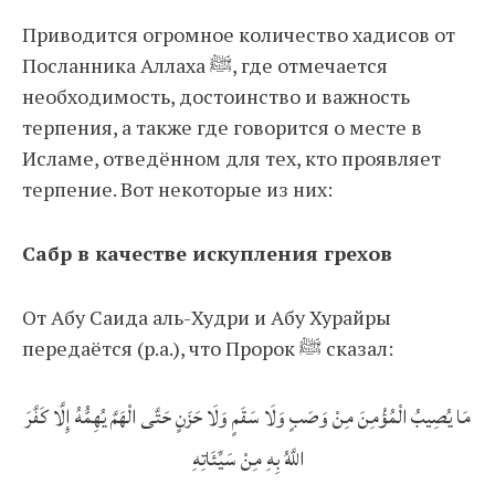
Приводится огромное количество хадисов от
Посланника Аллаха ﷺ, где отмечается
необходимость, достоинство и важность
терпения, а также где говорится о месте в
Исламе, отведённом для тех, кто проявляет
терпение. Вот некоторые из них:
Сабр в качестве искупления грехов
От Абу Саида аль-Худри и Абу Хурайры
передаётся (р.а.), что Пророк ﷺ сказал:
مَا يُصِيبُ الْمُؤْمِنَ مِنْ وَصَبٍ وَلَا سَقَمٍ وَلَا حَزَنٍ حَتَّى الْهَمَّ يُهِمُّهُ إِلَّا كَفَّرَ
اللَّهُ بِهِ مِنْ سَيِّئَاتِهِ