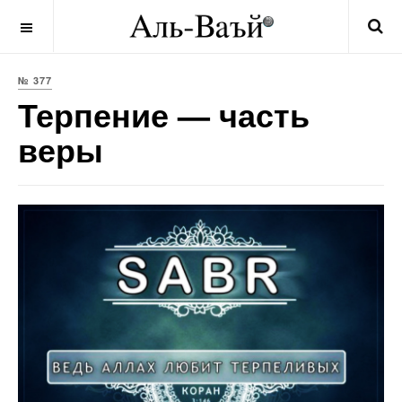
OFF CANVAS
№ 377
Терпение — часть
веры