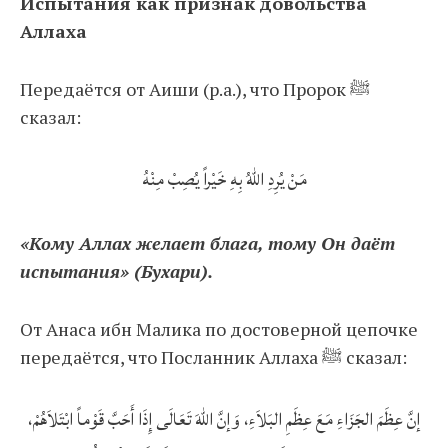
Испытания как признак довольства
Аллаха
Передаётся от Аиши (р.а.), что Пророк ﷺ
сказал:
مَنْ يُرِدِ اللهُ بِهِ خَيْراً يُصِبْ مِنْهُ
«Кому Аллах желает блага, тому Он даёт
испытания» (Бухари).
От Анаса ибн Малика по достоверной цепочке
передаётся, что Посланник Аллаха ﷺ сказал:
إنَّ عِظَمَ الجَزَاءِ مَعَ عِظَمِ البَلاَءِ، وَإنَّ اللهَ تَعَالَى إِذَا أَحَبَّ قَوْماً ابْتَلاَهُمْ،