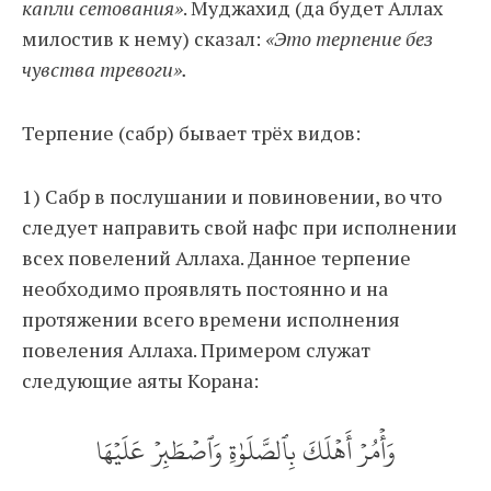
капли сетования»
. Муджахид (да будет Аллах
милостив к нему) сказал:
«Это терпение без
чувства тревоги».
Терпение (сабр) бывает трёх видов:
1) Сабр в послушании и повиновении, во что
следует направить свой нафс при исполнении
всех повелений Аллаха. Данное терпение
необходимо проявлять постоянно и на
протяжении всего времени исполнения
повеления Аллаха. Примером служат
следующие аяты Корана:
وَأۡمُرۡ أَهۡلَكَ بِٱلصَّلَوٰةِ وَٱصۡطَبِرۡ عَلَيۡهَا