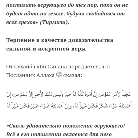
постигать верующего до тех пор, пока он не
будет идти по земле, будучи свободным от
всех грехов» (Тирмизи).
Терпение в качестве доказательства
сильной и искренней веры
От Сухайба ибн Синана передаётся, что
Посланник Аллаха ﷺ сказал:
عَجَباً لأمْرِ المُؤمنِ إنَّ أمْرَهُ كُلَّهُ لَهُ خيرٌ ولَيسَ ذلِكَ لأَحَدٍ إلاَّ للمُؤْمِن: إنْ
أَصَابَتْهُ سَرَّاءُ شَكَرَ فَكَانَ خَيراً لَهُ، وإنْ أصَابَتْهُ ضَرَاءُ صَبَرَ فَكَانَ خَيْراً لَهُ
«Сколь удивительно положение верующего!
Всё в его положении является для него