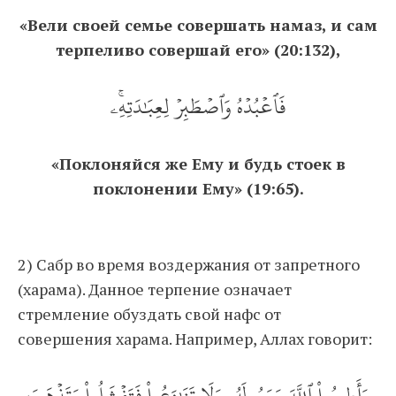
«Вели своей семье совершать намаз, и сам
терпеливо совершай его» (20:132),
فَٱعۡبُدۡهُ وَٱصۡطَبِرۡ لِعِبَٰدَتِهِۦۚ
«Поклоняйся же Ему и будь стоек в
поклонении Ему» (19:65).
2) Сабр во время воздержания от запретного
(харама). Данное терпение означает
стремление обуздать свой нафс от
совершения харама. Например, Аллах говорит:
وَأَطِيعُواْ ٱللَّهَ وَرَسُولَهُۥ وَلَا تَنَٰزَعُواْ فَتَفۡشَلُواْ وَتَذۡهَبَ