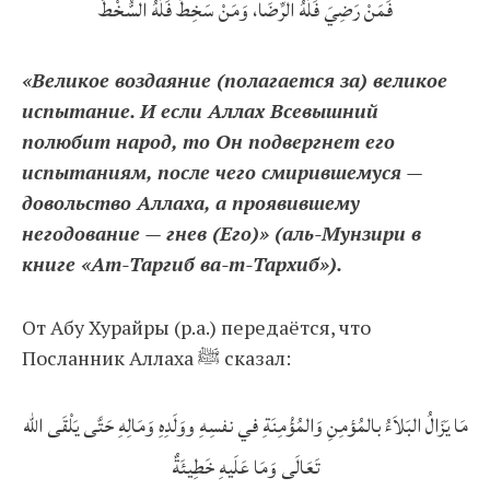
فَمَنْ رَضِيَ فَلَهُ الرِّضَا، وَمَنْ سَخِطَ فَلَهُ السُّخْطُ
«Великое воздаяние (полагается за) великое
испытание. И если Аллах Всевышний
полюбит народ, то Он подвергнет его
испытаниям, после чего смирившемуся —
довольство Аллаха, а проявившему
негодование — гнев (Его)» (аль-Мунзири в
книге «Ат-Таргиб ва-т-Тархиб»).
От Абу Хурайры (р.а.) передаётся, что
Посланник Аллаха ﷺ сказал:
مَا يَزَالُ البَلاَءُ بالمُؤمِنِ وَالمُؤْمِنَةِ في نفسِهِ ووَلَدِهِ وَمَالِهِ حَتَّى يَلْقَى الله
تَعَالَى وَمَا عَلَيهِ خَطِيئَةٌ