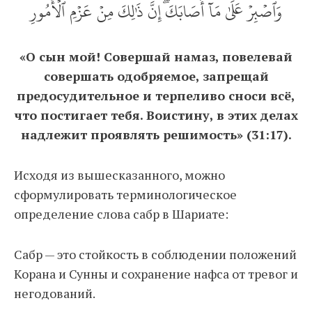
وَٱصۡبِرۡ عَلَىٰ مَآ أَصَابَكَۖ إِنَّ ذَٰلِكَ مِنۡ عَزۡمِ ٱلۡأُمُورِ
«О сын мой! Совершай намаз, повелевай
совершать одобряемое, запрещай
предосудительное и терпеливо сноси всё,
что постигает тебя. Воистину, в этих делах
надлежит проявлять решимость» (31:17).
Исходя из вышесказанного, можно
сформулировать терминологическое
определение слова сабр в Шариате:
Сабр — это стойкость в соблюдении положений
Корана и Сунны и сохранение нафса от тревог и
негодований.