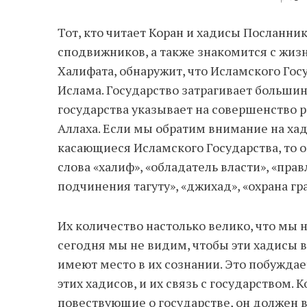
Тот, кто читает Коран и хадисы Посланника Аллаха ﷺ, изучает его би
сподвижников, а также знакомится с жиз
Халифата, обнаружит, что Исламского Го
Ислама. Государство затрагивает больши
государства указывает на совершенство 
Аллаха. Если мы обратим внимание на хадисы Посланн
касающиеся Исламского Государства, то 
слова «халиф», «обладатель власти», «прав
подчинения тагуту», «джихад», «охрана гра
Их количество настолько велико, что мы 
сегодня мы не видим, чтобы эти хадисы в
имеют место в их сознании. Это побужда
этих хадисов, и их связь с государством.
повествующие о государстве, он должен 