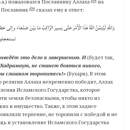
.) пожаловался Посланнику Аллаха ﷺ на
испытания и трудное положение в Мекке, Посланник ﷺ сказал ему в ответ:
وَاللَّهِ لَيُتِمَّنَّ اللَّهُ هَذَا الْأَمْرَ حَتَّى يَسِيرَ الرَّاكِبُ مَا بَيْنَ صَنْعَاءَ وإلى حَ
تستعجلو
иведёт это дело к завершению. И
(будет так,
 Хадрамаут, не станет бояться никого,
о вы слишком торопитесь!»
(Бухари). В этом
ления Исламского Государства, которое
эти земли безопасными, чтобы никто из
ких и имущество. Также, в этом хадисе
оявляли терпение, не торопили с победой и не
ощь и установление Исламского Государства