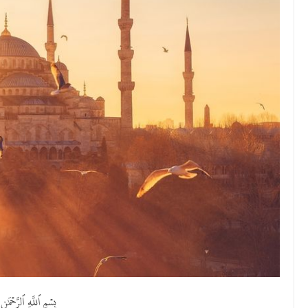
بِسۡمِ ٱللَّهِ ٱلرَّحۡمَٰن