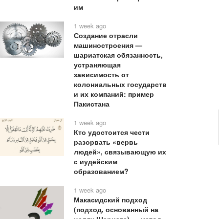
им
1 week ago
Создание отрасли
машиностроения —
шариатская обязанность,
устраняющая
зависимость от
колониальных государств
и их компаний: пример
Пакистана
1 week ago
Кто удостоится чести
разорвать «вервь
людей», связывающую их
с иудейским
образованием?
1 week ago
Макасидский подход
(подход, основанный на
целях Шариата) — метод