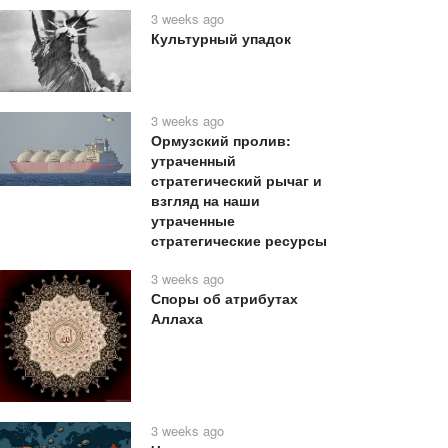
3 weeks ago
Культурный упадок
3 weeks ago
Ормузский пролив:
утраченный
стратегический рычаг и
взгляд на наши
утраченные
стратегические ресурсы
3 weeks ago
Споры об атрибутах
Аллаха
3 weeks ago