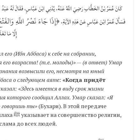
كَانَ عُمَرُ بْنُ الخَطَّابِ رَضِيَ اللَّهُ عَنْهُ، يُدْنِي ابْنَ عَبَّاسٍ، فَقَالَ لَهُ عَبْدُ الرَّ،
إِذَا جَاءَ نَصْرُ اللَّهِ وَالفَتْحُ
فَسَأَلَ عُمَرُ ابْنَ عَبَّاسٍ عَنْ هَذِهِ الآيَةِ،
إِلَّا مَا تَعْل.
 его (Ибн Аббаса) к себе на собрании,
 его возраста! (т.е. молоды)» — (в ответ) Умар
о знания возвысили его, несмотря на юный
ббаса о следующем аяте:
«Когда придёт
сказал: «Здесь имеется в виду срок жизни
то говоришь ты»
(Бухари). В этой передаче
 религии,
слама до всех людей.