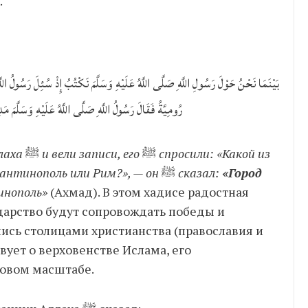
.
بَيْنَمَا نَحْنُ حَوْلَ رَسُولِ اللَّهِ صَلَّى اللَّهُ عَلَيْهِ وَسَلَّمَ نَكْتُبُ إِذْ سُئِلَ رَسُولُ اللَّهِ 
رُومِيَّةُ فَقَالَ رَسُولُ اللَّهِ صَلَّى اللَّهُ عَلَيْهِ وَسَلَّمَ مَد
ллаха
ﷺ
и вели записи, его
ﷺ
спросили: «Какой из
антинополь или Рим?», — он
ﷺ
сказал:
«Город
инополь»
(Ахмад). В этом хадисе радостная
ударство будут сопровождать победы и
лись столицами христианства (православия и
вует о верховенстве Ислама, его
овом масштабе.