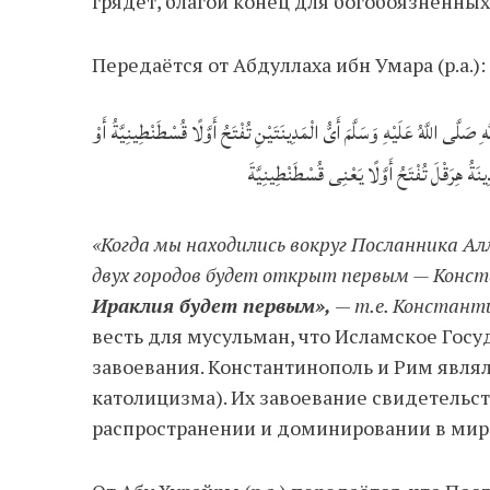
грядёт, благой конец для богобоязненных
Передаётся от Абдуллаха ибн Умара (р.а.):
صَلَّى اللَّهُ عَلَيْهِ وَسَلَّمَ أَىُّ الْمَدِينَتَيْنِ تُفْتَحُ أَوَّلًا قُسْطَنْطِينِيَّةُ أَوْ
ِينَةُ هِرَقْلَ تُفْتَحُ أَوَّلًا يَعْنِى قُسْطَنْطِينِيَّةَ
«Когда мы находились вокруг Посланника А
двух городов будет открыт первым — Конст
Ираклия будет первым»,
—
т.е. Констант
весть для мусульман, что Исламское Гос
завоевания. Константинополь и Рим явля
католицизма). Их завоевание свидетельст
распространении и доминировании в мир