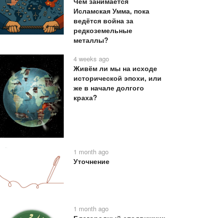
Чем занимается
Исламская Умма, пока
ведётся война за
редкоземельные
металлы?
4 weeks ago
Живём ли мы на исходе
исторической эпохи, или
же в начале долгого
краха?
1 month ago
Уточнение
1 month ago
Благородный сподвижник