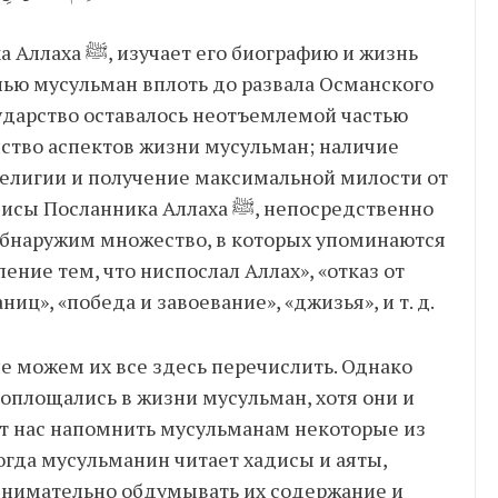
ографию и жизнь
нью мусульман вплоть до развала Османского
сударство оставалось неотъемлемой частью
нство аспектов жизни мусульман; наличие
религии и получение максимальной милости от
ика Аллаха ﷺ, непосредственно
обнаружим множество, в которых упоминаются
ление тем, что ниспослал Аллах», «отказ от
ниц», «победа и завоевание», «джизья», и т. д.
не можем их все здесь перечислить. Однако
оплощались в жизни мусульман, хотя они и
ет нас напомнить мусульманам некоторые из
 Когда мусульманин читает хадисы и аяты,
внимательно обдумывать их содержание и