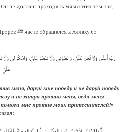
 Он не должен проходить мимо этих тем так,
к Аллаху со
رَبِّ أَعِنِّي وَلَا تُعِنْ عَلَيَّ، وَانْصُرْنِي وَلَا تَنْصُرْ عَلَيَّ، وَامْكُرْ لِي وَلَا ت
عَلَيَّ
тив меня, даруй мне победу и не даруй победу
ьзу и не хитри против меня, веди меня
и помоги мне против моих притеснителей!»
Также Посланник Аллаха ﷺ сказал:
أَيُّهَا النَّاسُ، لاَ تَمَنَّوْا لِقَاءَ العَدُوِّ، وَسَلُوا اللَّهَ العَافِيَةَ، فَإِذَا ل