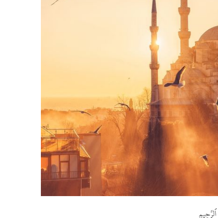
ِ ٱلرَّحِيمِ