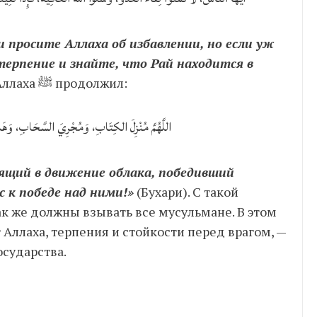
и просите Аллаха об избавлении, но если уж
терпение и знайте, что Рай находится в
затем Посланник Аллаха ﷺ продолжил:
اللَّهُمَّ مُنْزِلَ الكِتَابِ، وَمُجْرِيَ السَّحَابِ، وَهَازِم
ящий в движение облака, победивший
с к победе над ними!»
(Бухари). С такой
осударства.