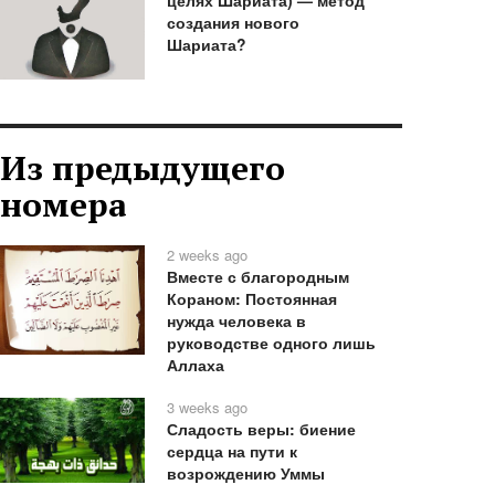
создания нового
Шариата?
Из предыдущего
номера
2 weeks ago
Вместе с благородным
Кораном: Постоянная
нужда человека в
руководстве одного лишь
Аллаха
3 weeks ago
Сладость веры: биение
сердца на пути к
возрождению Уммы