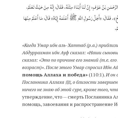
حْمَنِ بْنُ عَوْفٍ: إِنَّ لَنَا أَبْنَاءً مِثْلَهُ، فَقَالَ: إِنَّهُ مِنْ حَيْثُ تَعْلَمُ
﴿
﴾، فَقَالَ: «أَجَلُ رَسُولِ اللَّهِ ﷺ أَعْلَمَهُ إِيَّاهُ» قَالَ: مَا أَعْلَمُ مِنْهَا
َمُ
«Когда Умар ибн аль-Хаттаб (р.а.) приблизил
Абдуррахман ибн Ауф сказал: «Наши сыновья
сказал: «Это по причине его знаний (т.е. ег
возраст)». После этого Умар спросил Ибн А
помощь Аллаха и победа»
(110:1).
И он 
Посланника Аллаха ﷺ, о близости завершения которого сообщил Аллах. Умар сказал: «Я
ничего не знаю об этой суре, кроме того, ч
утверждение, что — смерть Посланника Аллаха ﷺ указывает на совершенство
помощь, завоевания и распространение И