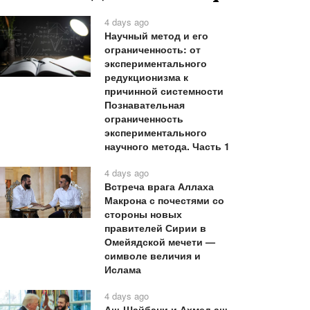
4 days ago
Научный метод и его
ограниченность: от
экспериментального
редукционизма к
причинной системности
Познавательная
ограниченность
экспериментального
научного метода. Часть 1
4 days ago
Встреча врага Аллаха
Макрона с почестями со
стороны новых
правителей Сирии в
Омейядской мечети —
символе величия и
Ислама
4 days ago
Аш-Шайбани и Ахмед аш-