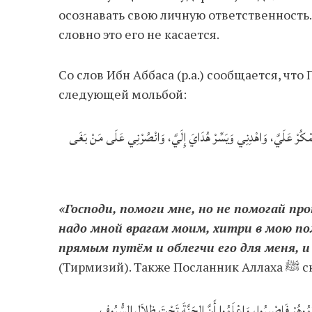
осознавать свою личную ответственность.
словно это его не касается.
Со слов Ибн Аббаса (р.а.) сообщается, что Пророк ﷺ часто обращался 
следующей мольбой:
َمْكُرْ عَلَيَّ، وَاهْدِنِي وَيَسِّرْ هُدَايَ إِلَيَّ، وَانْصُرْنِي عَلَى مَنْ بَغَى
«Господи, помоги мне, но не помогай про
надо мной врагам моим, хитри в мою пол
прямым путём и облегчи его для меня, 
(Тирмизий). 
َقِيتُمُوهُمْ فَاصْبِرُوا، وَاعْلَمُوا أَنَّ الجَنَّةَ تَحْتَ ظِلاَلِ السُّيُوفِ