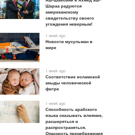
Шараа радуются
американскому
свидетельству своего
угождения неверным!
1 week ago
Новости мусульман в
мире
1 week ago
Соответствие исламской
акыды человеческой
фитре
1 week ago
Способность арабского
языка оказывать влияние,
расширяться и
распространяться.
Опасность пренебрежения