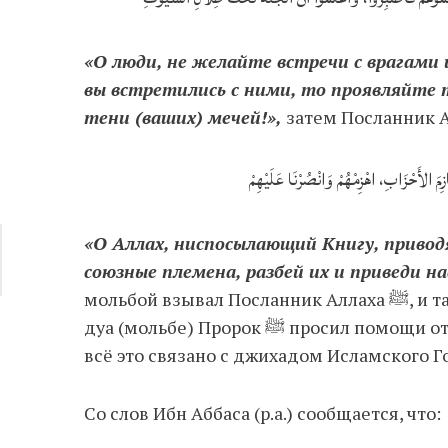
«О люди, не желайте встречи с врагами 
вы встретились с ними, то проявляйте 
тени (ваших) мечей!»,
َ الأَحْزَابِ، اهْزِمْهُمْ وَانْصُرْنَا عَلَيْهِمْ
«О Аллах, ниспосылающий Книгу, привод
союзные племена, разбей их и приведи на
мольбой взывал Посланник Аллаха ﷺ, и так же должны взывать все мусульмане. В этом
дуа (мольбе) Пророк ﷺ просил помощи от Аллаха, терпения и стойкости перед врагом, —
всё это связано с джихадом Исламского Г
Со слов Ибн Аббаса (р.а.) сообщается, что: