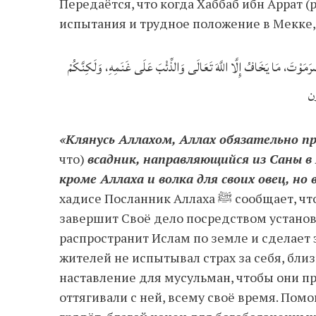
Передаётся, что когда Хаббаб ибн Аррат (р.а
ضْرَمَوْتَ، مَا يَخَافُ إِلَّا اللَّهَ تَعَالَى وَالذِّئْبَ عَلَى غَنَمِهِ، وَلَكِنَّكُمْ
ن
«Клянусь Аллахом, Аллах обязательно пр
что)
всадник, направляющийся из Саны в
кроме Аллаха и волка для своих овец, н
хадисе Посланник Аллаха ﷺ сообщает, что религия Аллаха непременно победит, Аллах
завершит Своё дело посредством установ
распространит Ислам по земле и сделает 
жителей не испытывал страх за себя, близ
наставление для мусульман, чтобы они пр
оттягивали с ней, всему своё время. Пом