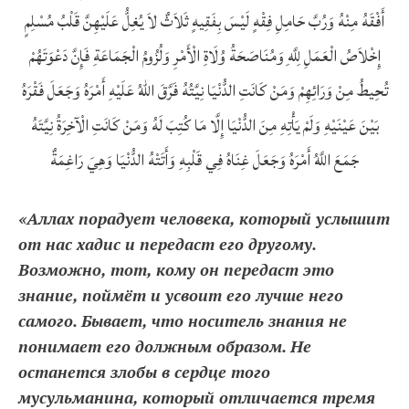
أَفْقَهُ مِنْهُ وَرُبَّ حَامِلِ فِقْهٍ لَيْسَ بِفَقِيهٍ ثَلاَثٌ لاَ يُغِلُّ عَلَيْهِنَّ قَلْبُ مُسْلِمٍ
إِخْلاَصُ الْعَمَلِ لِلَّهِ وَمُنَاصَحَةُ وُلَاةِ الْأَمْرِ وَلُزُومُ الْجَمَاعَةِ فَإِنَّ دَعْوَتَهُمْ
تُحِيطُ مِنْ وَرَائِهِمْ وَمَنْ كَانَتِ الدُّنْيَا نِيَّتُهُ فَرَّقَ اللهُ عَلَيْهِ أَمْرَهُ وَجَعَلَ فَقْرَهُ
بَيْنَ عَيْنَيْهِ وَلَمْ يَأْتِهِ مِنَ الدُّنْيَا إِلَّا مَا كُتِبَ لَهُ وَمَنْ كَانَتِ الْآخِرَةُ نِيَّتَهُ
جَمَعَ اللَّهُ أَمْرَهُ وَجَعَلَ غِنَاهُ فِي قَلْبِهِ وَأَتَتْهُ الدُّنْيَا وَهِيَ رَاغِمَةٌ
«Аллах порадует человека, который услышит
от нас хадис и передаст его другому.
Возможно, тот, кому он передаст это
знание, поймёт и усвоит его лучше него
самого. Бывает, что носитель знания не
понимает его должным образом. Не
останется злобы в сердце того
мусульманина, который отличается тремя