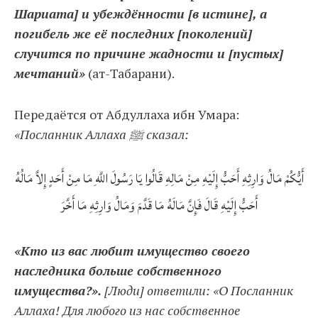
Шариата] и убеждённости [в истине], а
погибель же её последних [поколений]
случится по причине жадности и [пустых]
мечтаний»
(ат-Табарани).
Передаётся от Абдуллаха ибн Умара:
«Посланник Аллаха ﷺ сказал:
أَيُّكُمْ مَالُ وَارِثِهِ أَحَبُّ إِلَيْهِ مِنْ مَالِهِ قَالُوا يَا رَسُولَ اللَّهِ مَا مِنْ أَحَدٍ إِلاَّ مَالُهُ
أَحَبُّ إِلَيْهِ قَالَ فَإِنَّ مَالَهُ مَا قَدَّمَ وَمَالُ وَارِثِهِ مَا أَخَّرَ
«Кто из вас любит имущество своего
наследника больше собственного
имущества?».
[Люди] ответили: «О Посланник
Аллаха! Для любого из нас собственное