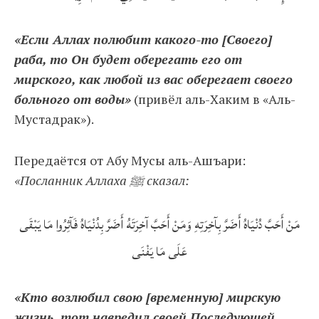
«Если Аллах полюбит какого-то [Своего]
раба, то Он будет оберегать его от
мирского, как любой из вас оберегает своего
больного от воды»
(привёл аль-Хаким в «Аль-
Мустадрак»).
Передаётся от Абу Мусы аль-Ашъари:
«Посланник Аллаха ﷺ сказал:
مَنْ أَحَبَّ دُنْيَاهُ أَضَرَّ بِآخِرَتِهِ وَمَنْ أَحَبَّ آخِرَتَهُ أَضَرَّ بِدُنْيَاهُ فَآثِرُوا مَا يَبْقَى
عَلَى مَا يَفْنَى
«Кто возлюбил свою [временную] мирскую
жизнь, тот навредил своей Последующей