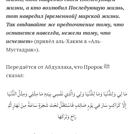
жизни, а кто возлюбил Последующую жизнь,
тот навредил [временной] мирской жизни.
Так отдавайте же предпочтение тому, что
останется навсегда, нежели тому, что
исчезнет»
(привёл аль-Хаким в «Аль-
Мустадрак»).
Передаётся от Абдуллаха, что Пророк ﷺ
сказал:
مَا لِي وَلِلدُّنْيَا وَمَا لِلدُّنْيَا وَلِي وَالَّذِي نَفْسِي بِيَدِهِ مَا مِثْلِي وَمِثْلُ الدُّنْيَا
إلَّا كَرَاكِبٍ سَارَ فِي يَوْمٍ صَائِفٍ فَاسْتَظَلَّ تَحْتَ شَجَرَةٍ سَاعَةً مِنْ نَهَارٍ ثُمَّ
رَاحَ وَتَرَكَهَا