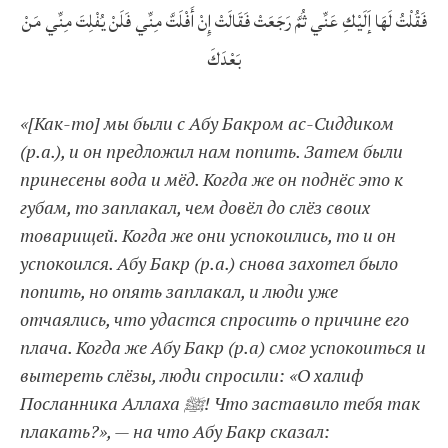
فَقُلْتُ لَهَا إَلَيْكِ عَنِّي ثُمَّ رَجَعَتْ فَقَالَتْ إِنْ أَفْلَتَّ مِنِّي فَلَنْ يُفْلِتَ مِنِّي مَنْ
بَعْدَكَ
«[Как-то] мы были с Абу Бакром ас-Сиддиком
(р.а.), и он предложил нам попить. Затем были
принесены вода и мёд. Когда же он поднёс это к
губам, то заплакал, чем довёл до слёз своих
товарищей. Когда же они успокоились, то и он
успокоился. Абу Бакр (р.а.) снова захотел было
попить, но опять заплакал, и люди уже
отчаялись, что удастся спросить о причине его
плача. Когда же Абу Бакр (р.а) смог успокоиться и
вытереть слёзы, люди спросили: «О халиф
Посланника Аллаха ﷺ! Что заставило тебя так
плакать?», — на что Абу Бакр сказал: