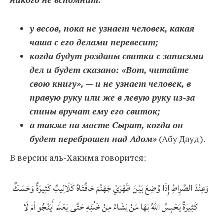
у весов, пока не узнает человек, какая
чаша с его делами перевесит;
когда будут розданы свитки с записями
дел и будет сказано: «Вот, читайте
свою книгу», — и не узнает человек, в
правую руку или же в левую руку из-за
спины вручат ему его свиток;
а также на мосте Сырат, когда он
будет переброшен над Адом»
(Абу Дауд).
В версии аль-Хакима говорится:
وَعِنْدَ الصِّرِاطِ إِذَا وُضِعَ بَيْنَ ظَهْرَيْ جَهَنَّمَ حَافَّتَاهُ كَلَالِيبٌ كَثِيرَةٌ وَحَسَكٌ
كَثِيرَةٌ يَحْبِسُ اللهُ بَهَا مَنْ يَشَاءُ مِنْ خَلْقِهِ حَتَّى يَعْلَمَ أَيَنْجُو أمْ لَا