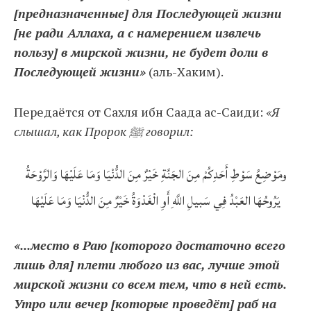
[предназначенные] для Последующей жизни
[не ради Аллаха, а с намерением извлечь
пользу] в мирской жизни, не будет доли в
Последующей жизни»
(аль-Хаким).
Передаётся от Сахля ибн Саада ас-Саиди:
«Я
слышал, как Пророк ﷺ говорил:
ومَوْضِعُ سَوْطِ أَحَدِكُمْ مِنَ الجَنَّةِ خَيْرٌ مِنَ الدُّنْيَا وَمَا عَلَيْهَا وَالرَّوْحَةُ
يَرُوحُهَا العَبْدُ فِي سَبيلِ اللَّهِ أَوِ الْغَدْوَةُ خَيْرٌ مِنَ الدُّنْيَا وَمَا عَلَيْهَا
«...место в Раю [которого достаточно всего
лишь для] плети любого из вас, лучше этой
мирской жизни со всем тем, что в ней есть.
Утро или вечер [которые проведёт] раб на