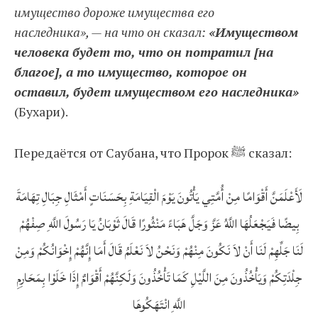
имущество дороже имущества его
наследника», — на что он сказал:
«Имуществом
человека будет то, что он потратил [на
благое], а то имущество, которое он
оставил, будет имуществом его наследника»
(Бухари).
Передаётся от Саубана, что Пророк ﷺ сказал:
لَأَعْلَمَنَّ أَقْوَامًا مِنْ أُمَّتِي يَأْتُونَ يَوْمَ الْقِيَامَةِ بِحَسَنَاتٍ أَمْثَالِ جِبَالِ تِهَامَةَ
بِيضًا فَيَجْعَلُهَا اللَّهُ عَزَّ وَجَلَّ هَبَاءً مَنْثُورًا قَالَ ثَوْبَانُ يَا رَسُولَ اللَّهِ صِفْهُمْ
لَنَا جَلِّهِمْ لَنَا أَنْ لاَ نَكُونَ مِنْهُمْ وَنَحْنُ لاَ نَعْلَمُ قَالَ أَمَا إِنَّهُمْ إِخْوَانُكُمْ وَمِنْ
جِلْدَتِكُمْ وَيَأْخُذُونَ مِنَ اللَّيْلِ كَمَا تَأْخُذُونَ وَلَكِنَّهُمْ أَقْوَامٌ إِذَا خَلَوْا بِمَحَارِمِ
اللَّهِ انْتَهَكُوهَا