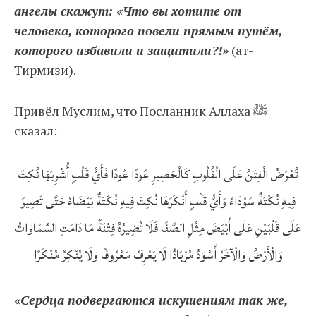
ангелы скажут: «Что вы хотите от
человека, которого повели прямым путём,
которого избавили и защитили?!»
(ат-
Тирмизи).
Привёл Муслим, что Посланник Аллаха ﷺ
сказал:
تُعْرَضُ الْفِتَنُ عَلَى الْقُلُوبِ كَالْحَصِيرِ عُودًا عُودًا فَأَيُّ قَلْبٍ أُشْرِبَهَا نُكِتَ
فِيهِ نُكْتَةٌ سَوْدَاءُ وَأَيُّ قَلْبٍ أَنْكَرَهَا نُكِتَ فِيهِ نُكْتَةٌ بَيْضَاءُ حَتَّى تَصِيرَ
عَلَى قَلْبَيْنِ عَلَى أَبْيَضَ مِثْلِ الصَّفَا فَلَا تُضِيرُهُ فِتْنَةٌ مَا دَامَتِ السَّمَاوَاتُ
وَالْأَرْضُ وَالْآخَرُ أَسْوَدُ مُرْبَادًّا لَا يَعْرِفُ مَعْرُوفًا وَلَا يُنْكِرُ مُنْكَرًا
«Сердца подвергаются искушениям так же,