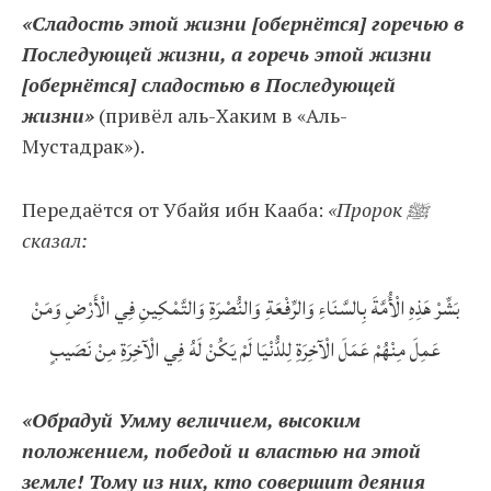
«Сладость этой жизни [обернётся] горечью в
Последующей жизни, а горечь этой жизни
[обернётся] сладостью в Последующей
жизни»
(привёл аль-Хаким в «Аль-
Мустадрак»).
Передаётся от Убайя ибн Кааба:
«Пророк ﷺ
сказал:
بَشِّرْ هَذِهِ الْأُمَّةَ بِالسَّنَاءِ وَالرِّفْعَةِ وَالنُّصْرَةِ وَالتَّمْكِينِ فِي الْأَرْضِ وَمَنْ
عَمِلَ مِنْهُمْ عَمَلَ الْآخِرَةِ لِلدُّنْيَا لَمْ يَكُنْ لَهُ فِي الْآخِرَةِ مِنْ نَصَيبٍ
«Обрадуй Умму величием, высоким
положением, победой и властью на этой
земле! Тому из них, кто совершит деяния