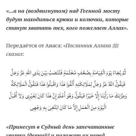
«...а на (воздвигнутом) над Геенной мосту
будут находиться крюки и колючки, которые
станут хватать тех, кого пожелает Аллах».
Передаётся от Анаса:
«Посланник Аллаха ﷺ
сказал:
ثُمَّ يُجَاءُ يَوْمَ الْقِيَامَةِ بِصُحُفٍ مُخَتَّمَةٍ فَتُنْصَبُ بَيْنَ يَدَىِ اللهِ عَزَّ وَجَلَّ
فَيَقُولُ اللَّهُ عَزَّ وَجَلَّ لِمَلَائِكَتِهِ أَلْقُوا هَذَا وَاقْبَلُوا هَذَا فَتَقُولُ الْمَلَائِكَةُ
وَعِزَّتِكَ مَا رَأَيْنَا إِلَّا خَيْرًا فَيَقُولُ وَهُوَ أَعْلَمُ إِنَّ هَذَا كَانَ لِغَيْرِى وَلاَ أَقْبَلُ
الْيَوْمَ مِنَ الْعَمَلِ إِلاَّ مَا كَانَ ابْتُغِىَ بِهِ وَجْهِى
«Принесут в Судный день запечатанные
свитки [деяний] и положат их перед