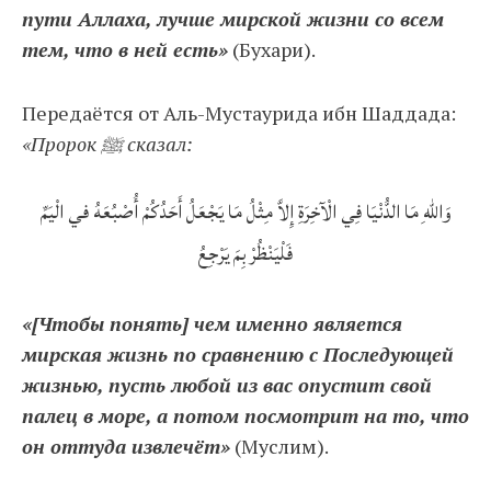
пути Аллаха, лучше мирской жизни со всем
тем, что в ней есть»
(Бухари).
Передаётся от Аль-Мустаурида ибн Шаддада:
«Пророк ﷺ сказал:
وَاللهِ مَا الدُّنْيَا فِي الْآخِرَةِ إِلاَّ مِثْلُ مَا يَجْعَلُ أَحَدُكُمْ أُصْبُعَهُ في الْيَمِّ
فَلْيَنْظُرْ بِمَ يَرْجِعُ
«[Чтобы понять] чем именно является
мирская жизнь по сравнению с Последующей
жизнью, пусть любой из вас опустит свой
палец в море, а потом посмотрит на то, что
он оттуда извлечёт»
(Муслим).