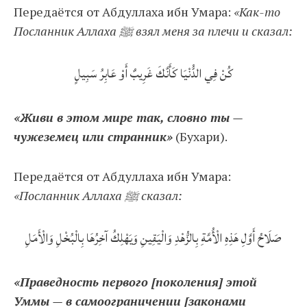
Передаётся от Абдуллаха ибн Умара:
«Как-то
Посланник Аллаха ﷺ взял меня за плечи и сказал:
كُنْ فِي الدُّنْيَا كَأَنَّكَ غَرِيبٌ أَوْ عَابِرُ سَبِيلٍ
«Живи в этом мире так, словно ты —
чужеземец или странник»
(Бухари).
Передаётся от Абдуллаха ибн Умара:
«Посланник Аллаха ﷺ сказал:
صَلَاحُ أَوَّلِ هَذِهِ الْأُمَّةِ بِالزُّهْدِ وَالْيَقِينِ وَيَهْلِكُ آخِرُهَا بِالْبُخْلِ وَالْأَمَلِ
«Праведность первого [поколения] этой
Уммы — в самоограничении [законами