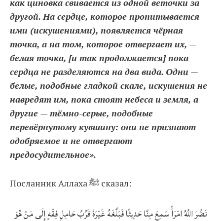
как циновка свивается из одной веточки за
другой. На сердце, которое пропитывается
ими (искушениями), появляется чёрная
точка, а на том, которое отвергает их, —
белая точка, [и так продолжается] пока
сердца не разделяются на два вида. Одни —
белые, подобные гладкой скале, искушения не
навредят им, пока стоят небеса и земля, а
другие — тёмно-серые, подобные
перевёрнутому кувшину: они не признают
одобряемое и не отвергают
предосудительное».
Посланник Аллаха ﷺ сказал:
نَضَّرَ اللَّهُ امْرَأً سَمِعَ مِنَّا حَدِيثًا فَبَلَّغَهُ غَيْرَهُ فَرُبَّ حَامِلِ فِقْهٍ إِلَى مَنْ هُوَ