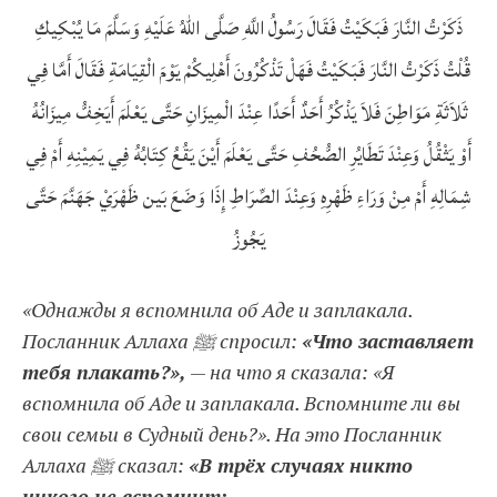
ذَكَرْتُ النَّارَ فَبَكَيْتُ فَقَالَ رَسُولُ اللَّهِ صَلَّى اللهُ عَلَيْهِ وَسَلَّمَ‏ مَا يُبْكِيكِ‏
قُلْتُ‏ ذَكَرْتُ النَّارَ فَبَكَيْتُ فَهَلْ تَذْكُرُونَ أَهْلِيكُمْ يَوْمَ الْقِيَامَةِ فَقَالَ أَمَّا فِي
ثَلاَثَةِ مَوَاطِنَ فَلاَ يَذْكُرُ أَحَدٌ أَحَدًا‏ عِنْدَ الْمِيزَانِ حَتَّى يَعْلَمَ أَيَخِفُّ مِيزَانُهُ
أَوْ يَثْقُلُ وَعِنْدَ تَطَايُرِ الصُّحُفِ حَتَّى يَعْلَمَ أَيْنَ يَقُعُ كِتَابُهُ فِي يَمِيْنِهِ أَمْ فِي
شِمَالِهِ أَمْ مِنْ وَرَاءِ ظَهْرِهِ وَعِنْدَ الصِّرَاطِ إِذَا وَضَعَ بَين ظَهْرَيْ جَهَنَّمَ حَتَّى
يَجُوزُ
«Однажды я вспомнила об Аде и заплакала.
Посланник Аллаха ﷺ спросил:
«Что заставляет
тебя плакать?»,
—
на что я сказала: «Я
вспомнила об Аде и заплакала. Вспомните ли вы
свои семьи в Судный день?». На это Посланник
Аллаха ﷺ сказал:
«В трёх случаях никто
никого не вспомнит: