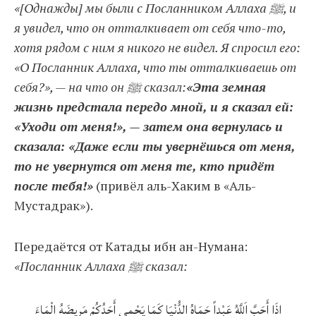
«[Однажды] мы были с Посланником Аллаха ﷺ, и
я увидел, что он отталкивает от себя что-то,
хотя рядом с ним я никого не видел. Я спросил его:
«О Посланник Аллаха, что ты отталкиваешь от
себя?», — на что он ﷺ сказал:
«Эта земная
жизнь предстала передо мной, и я сказал ей:
«Уходи от меня!», — затем она вернулась и
сказала: «Даже если ты увернёшься от меня,
то не увернутся от меня те, кто придёт
после тебя!»
(привёл аль-Хаким в «Аль-
Мустадрак»).
Передаётся от Катады ибн ан-Нумана:
«Посланник Аллаха ﷺ сказал:
إِذَا أَحَبَّ اَللَّهُ عَبْداً حَمَاهُ الدُّنْيَا كَمَا يَحْمِي أَحَدُكُمْ مَرِيضَهُ الْمَاءَ