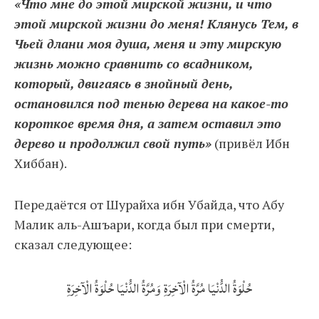
«Что мне до этой мирской жизни, и что
этой мирской жизни до меня! Клянусь Тем, в
Чьей длани моя душа, меня и эту мирскую
жизнь можно сравнить со всадником,
который, двигаясь в знойный день,
остановился под тенью дерева на какое-то
короткое время дня, а затем оставил это
дерево и продолжил свой путь»
(привёл Ибн
Хиббан).
Передаётся от Шурайха ибн Убайда, что Абу
Малик аль-Ашъари, когда был при смерти,
сказал следующее:
حُلْوَةُ الدُّنْيَا مُرَّةُ الْآخِرَةِ وَمُرَّةُ الدُّنْيَا حُلْوَةُ الْآخِرَةِ