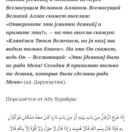
Всемогущим Великим Аллахом. Всемогущий
Великий Аллах скажет ангелам:
«Отвергните эти [свитки деяний] и
примите эти!», — на что ангелы скажут:
«Клянёмся Твоим Величием, но [в них] мы
видим только благое». На это Он скажет,
ведь Он — Всезнающий: «Эти [деяния] были
не ради Меня! Сегодня Я принимаю только
те деяния, которые были сделаны ради
Меня»
(ад-Дарукъутни).
Передаётся от Абу Хурайры:
إِذَا خَرَجَ الرَّجُلُ مِنْ بَابِ بَيْتِهِ أَوْ مِنْ بَابِ دَارِهِ كَانَ مَعَهُ مَلَكَانِ مُوَكَّلاَنِ
بِهِ فَإِذَا قَالَ بِسْمِ اللَّهِ‏ قَالاَ هُدِيتَ وَإِذَا قَالَ لاَ حَوْلَ وَلاَ قُوَّةَ إِلاَّ بِاللَّهِ قَالاَ