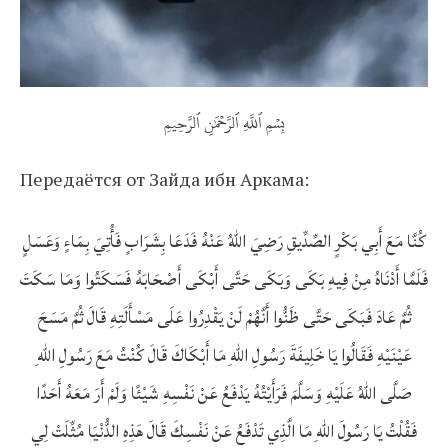
بِسۡمِ ٱللَّهِ ٱلرَّحۡمَٰنِ ٱلرَّحِيمِ
Передаётся от Зайда ибн Аркама:
كُنَّا مَعَ أَبِي بَكْرٍ الصِّدِّيقِ رَضِيَ اللهُ عَنْهُ فَدَعَا بِشَرَابٍ فَأُتِيَ بِمَاءٍ وَعَسَلٍ
فَلَمَّا أَدْنَاهُ مِنْ فِيهِ بَكَى وَبَكَى حَتَّى أَبْكَى أَصْحَابَهُ فَسَكَتُوا وَمَا سَكَتَ
ثُمَّ عَادَ فَبَكَى حَتَّى ظَنُّوا أَنَّهُمْ لَنْ يَقْدِرُوا عَلَى مَسْأَلَتِهِ قَالَ ثُمَّ مَسَحَ
عَيْنَيْهِ فَقَالُوا يَا خَلِيفَةَ رَسُولِ اللهِ مَا أَبْكَاكَ قَالَ كُنْتُ مَعَ رَسُولِ اللهِ
صَلَّى اللهُ عَلَيْهِ وَسَلَّمَ فَرَأَيْتُهُ يَدْفَعُ عَنْ نَفْسِهِ شَيْئًا وَلَمْ أَرَ مَعَهُ أَحَدًا
فَقُلْتُ يَا رَسُولَ اللهِ مَا الَّذِي تَدْفَعُ عَنْ نَفْسِكَ قَالَ هَذِهِ الدُّنْيَا مُثِّلَتْ لِي