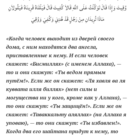
وُقِيتَ‏ وَإِذَا قَالَ تَوَكَّلْتُ عَلَى اللَّهِ قَالاَ كُفِيتَ قَالَ فَيَلْقَاهُ قَرِينَاهُ فَيَقُولاَنِ
مَاذَا تُرِيدَانِ مِنْ رَجُلٍ قَدْ هُدِيَ وَكُفِيَ وَوُقِيَ
«Когда человек выходит из дверей своего
дома, с ним находятся два ангела,
приставленные к нему. И если человек
скажет: «Бисмиллях» (с именем Аллаха), —
то и они скажут: «Ты ведом прямым
путём!». Если же он скажет: «Ля хавля ва ля
куввата илля биллях» (нет силы и
могущества ни у кого, кроме как у Аллаха), —
то они скажут: «Ты защищён!». Если же он
скажет: «Таваккальту аляллах» (на Аллаха я
уповаю), — то они скажут: «Ты избавлен!».
Когда два его шайтана придут к нему, то