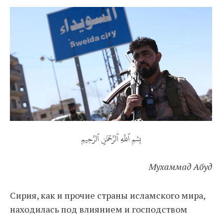
بِسۡمِ ٱللَّهِ ٱلرَّحۡمَٰنِ ٱلرَّحِيمِ
Мухаммад Абуд
Сирия, как и прочие страны исламского мира,
находилась под влиянием и господством