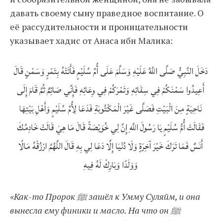
давать своему сыну праведное воспитание. О
её рассудительности и проницательности
указывает хадис от Анаса ибн Малика:
دَخَلَ النَّبِيُّ صَلَّى اللَّهُ عَلَيْهِ وَسَلَّمَ عَلَى أُمِّ سُلَيْمٍ فَأَتَتْهُ بِتَمْرٍ وَسَمْنٍ قَالَ
أَعِيدُوا سَمْنَكُمْ فِي سِقَائِهِ وَتَمْرَكُمْ فِي وِعَائِهِ فَإِنِّي صَائِمٌ ثُمَّ قَامَ إِلَى
نَاحِيَةٍ مِنَ الْبَيْتِ فَصَلَّى غَيْرَ الْمَكْتُوبَةِ فَدَعَا لِأُمِّ سُلَيْمٍ وَأَهْلِ بَيْتِهَا
فَقَالَتْ أُمُّ سُلَيْمٍ يَا رَسُولَ اللَّهِ إِنَّ لِي خُوَيْصَةً قَالَ مَا هِيَ قَالَتْ خَادِمُكَ
أَنَسٌ فَمَا تَرَكَ خَيْرَ آخِرَةٍ وَلَا دُنْيَا إِلَّا دَعَا لِي بِهِ قَالَ اللَّهُمَّ ارْزُقْهُ مَالًا
وَوَلَدًا وَبَارِكْ لَهُ فِيهِ
«Как-то Пророк ﷺ зашёл к Умму Суляйм, и она
вынесла ему финики и масло. На что он ﷺ