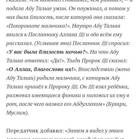
подала Абу Тальхе ужин. Он поужинал, а потом у
них была близость, после которой она сказала:
«Похороните мальчика!». Наутро Абу Тальха
явился к Посланнику Аллаха ﷺ и обо всём ему
рассказал. (Услышав это) Посланник ﷺ спросил:
«
У вас была близость ночью?
». На что Абу
Тальха ответил: «Да!». Тогда Пророк ﷺ сказал:
«
О Аллах, благослови их!
». Впоследствии (жена
Абу Тальхи) родила мальчика, с которым Абу
Тальха пришёл к Пророку ﷺ. Он ﷺ взял ребёнка,
разжевал имеющиеся финики и положил их ему в
рот, после чего назвал его Абдуллахом» (Бухари,
Муслим).
Передатчик добавил: «
Затем я видел у этого