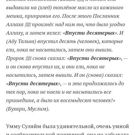
выдавила на (хлеб) топлёное масло из кожаного
мешка, приправив его. После этого Посланник
Аллаха ﷺ произнёс над ним то, что было угодно
Аллаху, а затем велел: «
Впусти десятерых
». И
(Абу Тальха) впустил десять (человек), которые
ели, пока не насытились, затем они вышли.
Пророк ﷺ снова сказал: «
Впусти десятерых
», —
и он снова впустил их, и они ели, пока не
насытились, затем вышли. И он (снова) сказал:
«
Впусти десятерых
», — и это продолжалось до
тех пор, пока не поели и не насытились все
пришедшие, а было их восемьдесят человек!»
(Бухари, Муслим).
Умму Суляйм была удивительной, очень умной
и сообразительной женщиной, она не забывала