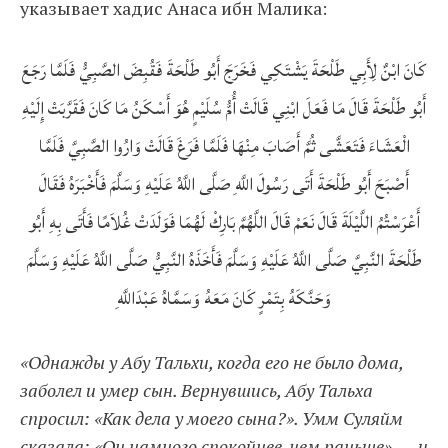
указывает хадис Анаса ибн Малика:
كَانَ ابْنٌ لِأَبِي طَلْحَةَ يَشْتَكِي فَخَرَجَ أَبُو طَلْحَةَ فَقُبِضَ الصَّبِيُّ فَلَمَّا رَجَعَ
أَبُو طَلْحَةَ قَالَ مَا فَعَلَ ابْنِي قَالَتْ أُمُّ سُلَيْمٍ هُوَ أَسْكَنُ مَا كَانَ فَقَرَّبَتْ إِلَيْهِ
الْعَشَاءَ فَتَعَشَّى ثُمَّ أَصَابَ مِنْهَا فَلَمَّا فَرَغَ قَالَتْ وَارُوا الصَّبِيَّ فَلَمَّا
أَصْبَحَ أَبُو طَلْحَةَ أَتَى رَسُولَ اللَّهِ صَلَّى اللَّهُ عَلَيْهِ وَسَلَّمَ فَأَخْبَرَهُ فَقَالَ
أَعْرَسْتُمُ اللَّيْلَةَ قَالَ نَعَمْ قَالَ اللَّهُمَّ بَارِكْ لَهُمَا فَوَلَدَتْ غُلاَمًا فَأَتَى بِهِ أَبُو
طَلْحَةَ النَّبِيَّ صَلَّى اللَّهُ عَلَيْهِ وَسَلَّمَ فَأَخَذَهُ النَّبِيُّ صَلَّى اللَّهُ عَلَيْهِ وَسَلَّمَ
وَحَنَّكَهُ بِتَمْرٍ كَانَ مَعَهُ وَسَمَّاهُ عَبْدَاللَّهِ
«Однажды у Абу Тальхи, когда его не было дома,
заболел и умер сын. Вернувшись, Абу Тальха
спросил: «Как дела у моего сына?». Умм Суляйм
сказала: «Он намного спокойнее, чем раньше», — и