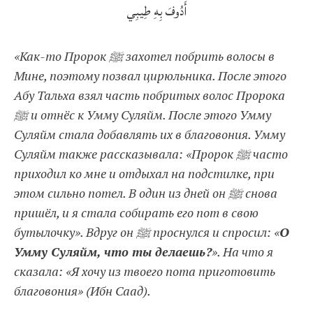
أَدُوفَ بِهِ طِيبِي
«Как-то Пророк ﷺ захотел побрить волосы в
Мине, поэтому позвал цирюльника. После этого
Абу Тальха взял часть побритых волос Пророка
ﷺ и отнёс к Умму Суляйм. После этого Умму
Суляйм стала добавлять их в благовония. Умму
Суляйм также рассказывала: «Пророк ﷺ часто
приходил ко мне и отдыхал на подстилке, при
этом сильно потел. В один из дней он ﷺ снова
пришёл, и я стала собирать его пот в свою
бутылочку». Вдруг он ﷺ проснулся и спросил: «
О
Умму Суляйм, что ты делаешь?
». На что я
сказала: «Я хочу из твоего пота приготовить
благовония» (Ибн Саад).