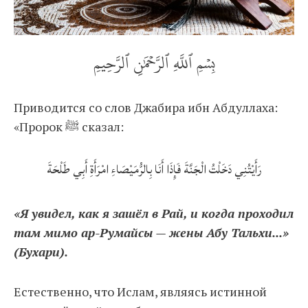
بِسۡمِ ٱللَّهِ ٱلرَّحۡمَٰنِ ٱلرَّحِيمِ
Приводится со слов Джабира ибн Абдуллаха:
«Пророк ﷺ сказал:
رَأَيْتُنِي دَخَلْتُ الْجَنَّةَ فَإِذَا أَنَا بِالرُّمَيْصَاءِ امْرَأَةِ أَبِي طَلْحَةَ
«Я увидел, как я зашёл в Рай, и когда проходил
там мимо ар-Румайсы — жены Абу Тальхи...»
(Бухари).
Естественно, что Ислам, являясь истинной