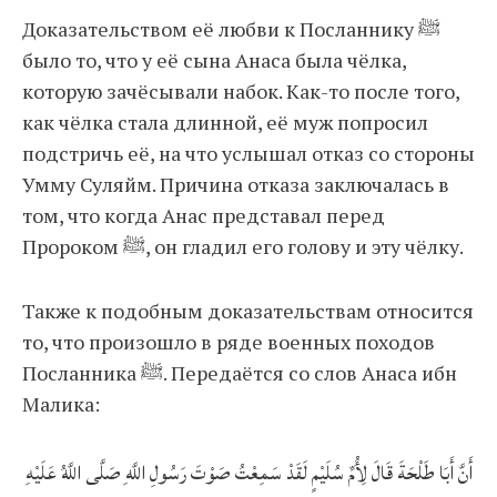
Доказательством её любви к Посланнику ﷺ
было то, что у её сына Анаса была чёлка,
которую зачёсывали набок. Как-то после того,
как чёлка стала длинной, её муж попросил
подстричь её, на что услышал отказ со стороны
Умму Суляйм. Причина отказа заключалась в
том, что когда Анас представал перед
Пророком ﷺ, он гладил его голову и эту чёлку.
Также к подобным доказательствам относится
то, что произошло в ряде военных походов
Посланника ﷺ. Передаётся со слов Анаса ибн
Малика:
أَنَّ أَبَا طَلْحَةَ قَالَ لِأُمِّ سُلَيْمٍ لَقَدْ سَمِعْتُ صَوْتَ رَسُولِ اللَّهِ صَلَّى اللَّهُ عَلَيْهِ