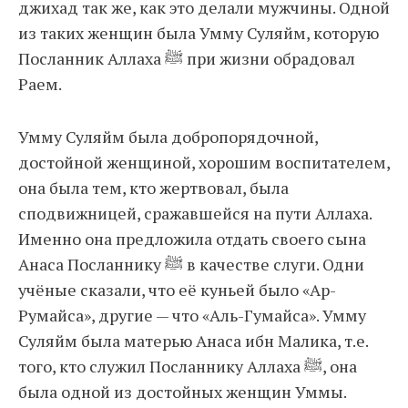
джихад так же, как это делали мужчины. Одной
из таких женщин была Умму Суляйм, которую
Посланник Аллаха ﷺ при жизни обрадовал
Раем.
Умму Суляйм была добропорядочной,
достойной женщиной, хорошим воспитателем,
она была тем, кто жертвовал, была
сподвижницей, сражавшейся на пути Аллаха.
Именно она предложила отдать своего сына
Анаса Посланнику ﷺ в качестве слуги. Одни
учёные сказали, что её куньей было «Ар-
Румайса», другие — что «Аль-Гумайса». Умму
Суляйм была матерью Анаса ибн Малика, т.е.
того, кто служил Посланнику Аллаха ﷺ, она
была одной из достойных женщин Уммы.