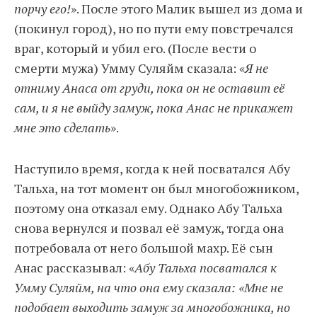
порчу его!
». После этого Малик вышел из дома и
(покинул город), но по пути ему повстречался
враг, который и убил его. (После вести о
смерти мужа) Умму Суляйм сказала: «
Я не
отниму Анаса от груди, пока он не оставит её
сам, и я не выйду замуж, пока Анас не прикажет
мне это сделать
».
Наступило время, когда к ней посватался Абу
Тальха, на тот момент он был многобожником,
поэтому она отказал ему. Однако Абу Тальха
снова вернулся и позвал её замуж, тогда она
потребовала от него большой махр. Её сын
Анас рассказывал: «
Абу Тальха посватался к
Умму Суляйм, на что она ему сказала: «Мне не
подобает выходить замуж за многобожника, но