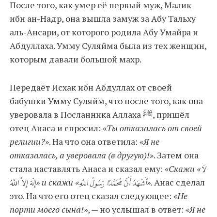
После того, как умер её первый муж, Малик
ибн ан-Надр, она вышла замуж за Абу Тальху
аль-Ансари, от которого родила Абу Умайра и
Абдуллаха. Умму Суляйма была из тех женщин,
которым давали большой махр.
Передаёт Исхак ибн Абдуллах от своей
бабушки Умму Суляйм, что после того, как она
уверовала в Посланника Аллаха ﷺ, пришёл
отец Анаса и спросил: «
Ты отказалась от своей
религии?
». На что она ответила: «
Я не
отказалась, а уверовала (в другую)!
». Затем она
стала наставлять Анаса и сказал ему: «
Скажи «لَا
إِلَهَ إِلاَّ اللَّهُ» и скажи «أَشْهَدُ أَنَّ مُحَمَّدًا رَسُولُ اللَّهِ
». Анас сделал
это. На что его отец сказал следующее: «
Не
порти моего сына!
», — но услышал в ответ: «
Я не