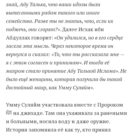
знай, Абу Тальха, что ваши идолы были
вытесанными рабом такого или иного
семейства. Разве ты не знаешь, что, если их
поджечь, они сгорят?
». Далее Исхак ибн
Абдуллах говорит: «
Он удалился, но в его сердце
засела эта мысль. Через некоторое время он
вернулся и сказал: «То, что ты рассказала мне —
я с этим согласен и принимаю
».
И тогда её
махром стало принятие Абу Тальхой Ислама
».
Не
было ещё женщины, которая получила бы такой
достойный махр, как Умму Суляйм
».
Умму Суляйм участвовала вместе с Пророком
ﷺ на джихаде. Там она ухаживала за ранеными
и больными, носила воду и даже оружие.
История запомнила её как ту, кто принял