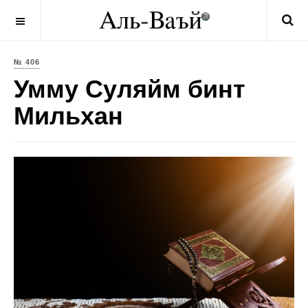
OFF CANVAS
№ 406
Умму Суляйм бинт
Мильхан