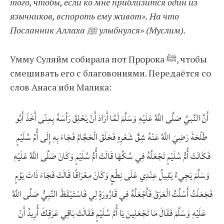
того, чтобы, если ко мне приблизится один из
язычников, вспороть ему живот». На что
Посланник Аллаха ﷺ улыбнулся» (Муслим).
Умму Суляйм собирала пот Пророка ﷺ, чтобы
смешивать его с благовониями. Передаётся со
слов Анаса ибн Малика:
أَنَّ النَّبيَّ صَلَّى اللَّهُ عَلَيْهِ وَسَلَّمَ لَمَّا أَرَادَ أَنْ يَحْلِقَ رَأسَهُ بِمِنًى أَخَذَ أَبُو
طَلْحَةَ رَضِيَ اللَّهُ عَنْهُ شِقَّ شَعْرِهِ فَحَلَقَ الْحَجَّامُ فَجَاءَ بِهِ إِلَى أُمِّ سُلَيْمٍ
فَكَانَتْ أُمُّ سُلَيْمٍ تَجْعَلُهُ فِي سُكِّهَا قَالَتْ أُمُّ سُلَيْمٍ وَكَانَ صَلَّى اللَّهُ عَلَيْهِ
وَسَلَّمَ يَجِيءُ يَقِيلُ عِنْدِي عَلَى نِطْعٍ وَكَانَ مِعْرَاقًا قَالَتْ فَجَاءَ ذَاتَ يَوْمٍ
فَجَعَلْتُ أَسْلُتُ الْعَرَقَ فَأَجْعَلُهُ فِي قَارُورَةٍ لِي فَاسْتَيْقَظَ النَّبِيُّ صَلَّى اللَّهُ
عَلَيْهِ وَسَلَّمَ فَقَالَ مَا تَجْعَلِينَ يَا أُمَّ سُلَيْمٍ فَقَالَتْ بَاقِي عَرَقِكَ أُرِيدُ أَنْ