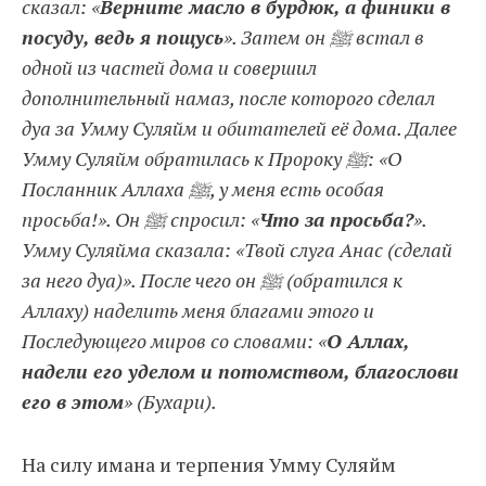
сказал: «
Верните масло в бурдюк, а финики в
посуду, ведь я пощусь
». Затем он ﷺ встал в
одной из частей дома и совершил
дополнительный намаз, после которого сделал
дуа за Умму Суляйм и обитателей её дома. Далее
Умму Суляйм обратилась к Пророку ﷺ: «О
Посланник Аллаха ﷺ, у меня есть особая
просьба!». Он ﷺ спросил: «
Что за просьба?
».
Умму Суляйма сказала: «Твой слуга Анас (сделай
за него дуа)». После чего он ﷺ (обратился к
Аллаху) наделить меня благами этого и
Последующего миров со словами: «
О Аллах,
надели его уделом и потомством, благослови
его в этом
» (Бухари).
На силу имана и терпения Умму Суляйм