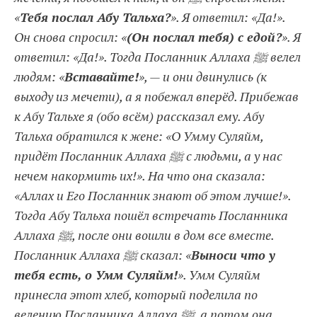
«
Тебя послал Абу Тальха?
». Я ответил: «Да!».
Он снова спросил: «
(Он послал тебя) с едой?
». Я
ответил: «Да!». Тогда Посланник Аллаха ﷺ велел
людям: «
Вставайте!
», — и они двинулись (к
выходу из мечети), а я побежал вперёд. Прибежав
к Абу Тальхе я (обо всём) рассказал ему. Абу
Тальха обратился к жене: «О Умму Суляйм,
придёт Посланник Аллаха ﷺ с людьми, а у нас
нечем накормить их!». На что она сказала:
«Аллах и Его Посланник знают об этом лучше!».
Тогда Абу Тальха пошёл встречать Посланника
Аллаха ﷺ, после они вошли в дом все вместе.
Посланник Аллаха ﷺ сказал: «
Выноси что у
тебя есть, о Умм Суляйм!
». Умм Суляйм
принесла этот хлеб, который поделила по
велению Посланника Аллаха ﷺ, а потом она