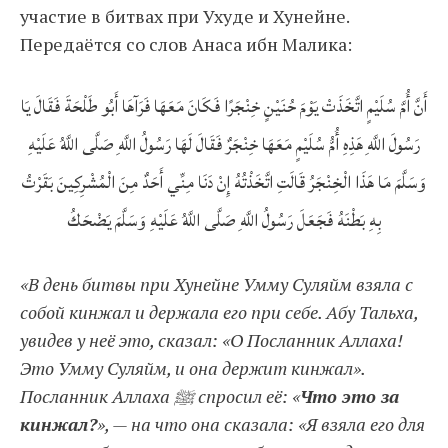
участие в битвах при Ухуде и Хунейне.
Передаётся со слов Анаса ибн Малика:
أَنَّ أُمَّ سُلَيْمٍ اتَّخَذَتْ يَوْمَ حُنَيْنٍ خِنْجَرًا فَكَانَ مَعَهَا فَرَآهَا أَبُو طَلْحَةَ فَقَالَ يَا
رَسُولَ اللَّهِ هَذِهِ أُمُّ سُلَيْمٍ مَعَهَا خِنْجَرٌ فَقَالَ لَهَا رَسُولُ اللَّهِ صَلَّى اللَّهُ عَلَيْهِ
وَسَلَّمَ مَا هَذَا الْخِنْجَرُ قَالَتِ اتَّخَذْتُهُ إِنْ دَنَا مِنِّي أَحَدٌ مِنَ الْمُشْرِكِينَ بَقَرْتُ
بِهِ بَطْنَهُ فَجَعَلَ رَسُولُ اللَّهِ صَلَّى اللَّهُ عَلَيْهِ وَسَلَّمَ يَضْحَكُ
«В день битвы при Хунейне Умму Суляйм взяла с
собой кинжал и держала его при себе. Абу Тальха,
увидев у неё это, сказал: «О Посланник Аллаха!
Это Умму Суляйм, и она держит кинжал».
Посланник Аллаха ﷺ спросил её: «
Что это за
кинжал?
», — на что она сказала: «Я взяла его для