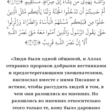
وَاللَّـهُ يَهْدِي مَن يَشَاءُ إِلَىٰ صِرَاطٍ مُّسْتَقِيمٍ ﴿٢١٣﴾
أَمْ حَسِبْتُمْ أَن تَدْخُلُوا الْجَنَّةَ وَلَمَّا يَأْتِكُم مَّثَلُ الَّذِينَ
خَلَوْا مِن قَبْلِكُم ۖ مَّسَّتْهُمُ الْبَأْسَاءُ وَالضَّرَّاءُ وَزُلْزِلُوا
حَتَّىٰ يَقُولَ الرَّسُولُ وَالَّذِينَ آمَنُوا مَعَهُ مَتَىٰ نَصْرُ اللَّـهِ ۗ
أَلَا إِنَّ نَصْرَ اللَّـهِ قَرِيبٌ ﴿٢١٤﴾
«Люди были одной общиной, и Аллах
отправил пророков добрыми вестниками
и предостерегающими увещевателями,
ниспослал вместе с ними Писание в
истине, чтобы рассудить людей в том, в
чем они разошлись во мнениях. Но
разошлись во мнениях относительно
этого только те, кому было даровано