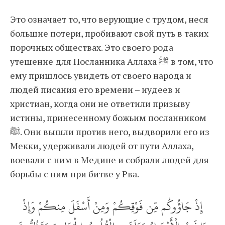
Это означает то, что верующие с трудом, неся
большие потери, пробивают свой путь в таких
порочных обществах. Это своего рода
утешение для Посланника Аллаха ﷺ в том, что
ему пришлось увидеть от своего народа и
людей писания его времени – иудеев и
христиан, когда они не ответили призыву
истины, принесенному божьим посланником
ﷺ. Они вышли против него, выдворили его из
Мекки, удерживали людей от пути Аллаха,
воевали с ним в Медине и собрали людей для
борьбы с ним при битве у Рва.
إِذْ جَاؤُوكُم مِّن فَوْقِكُمْ وَمِنْ أَسْفَلَ مِنكُمْ وَإِذْ