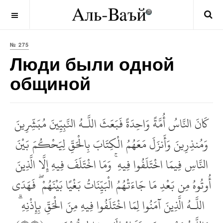
OFF CANVAS
№ 275
Люди были одной
общиной
كَانَ النَّاسُ أُمَّةً وَاحِدَةً فَبَعَثَ اللَّـهُ النَّبِيِّينَ مُبَشِّرِينَ
وَمُنذِرِينَ وَأَنزَلَ مَعَهُمُ الْكِتَابَ بِالْحَقِّ لِيَحْكُمَ بَيْنَ
النَّاسِ فِيمَا اخْتَلَفُوا فِيهِ ۚ وَمَا اخْتَلَفَ فِيهِ إِلَّا الَّذِينَ
أُوتُوهُ مِن بَعْدِ مَا جَاءَتْهُمُ الْبَيِّنَاتُ بَغْيًا بَيْنَهُمْ ۖ فَهَدَى
اللَّـهُ الَّذِينَ آمَنُوا لِمَا اخْتَلَفُوا فِيهِ مِنَ الْحَقِّ بِإِذْنِهِ ۗ