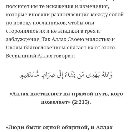
поясняет им те искажения и изменения,
которые вносили разногласящие между собой
по поводу посланников, чтобы они
сторонились их и не впадали в грех и
заблуждение. Так Аллах Cвоею милостью и
Cвоим благословением спасает их от этого.
Всевышний Аллах говорит:
وَاللّهُ يَهْدِي مَن يَشَاءُ إِلَى صِرَاطٍ مُّسْتَقِيمٍ
«Аллах наставляет на прямой путь, кого
пожелает» (2:213).
«Люди были одной общиной, и Аллах