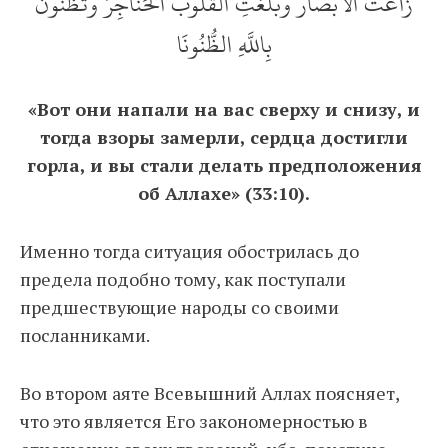
زَاغَتْ الْأَبْصَارُ وَبَلَغَتِ الْقُلُوبُ الْحَنَاجِرَ وَتَظُنُّونَ
بِاللَّهِ الظُّنُونَا
«Вот они напали на вас сверху и снизу, и
тогда взоры замерли, сердца достигли
горла, и вы стали делать предположения
об Аллахе» (33:10).
Именно тогда ситуация обострилась до
предела подобно тому, как поступали
предшествующие народы со своими
посланниками.
Во втором аяте Всевышний Аллах поясняет,
что это является Его закономерностью в