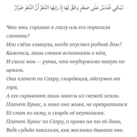
تَبْكِي خُنَاسٌ عَلَى صَخْرٍ وَحُقَّ لَهَا إِذْ رَابَهَا الدَّهْرُ أَنَّ الدَّهْرَ ضَرَّارُ
Что это, соринка в глазу иль его поразила
слепота?
Или слёзы хлынули, когда опустел родной дом?
Кажется, лишь стоит вспомнить о нём,
И глаза мои — ручьи, что неудержимо текут по
щекам.
Она плачет по Сахру, скорбящая, обезумев от
горя,
А его скрывают лишь завесы из свежей земли.
Плачет Хунас, и пока она жива, не прекратится
Её стон по нему, и скорбь её неутолима.
Плачет Хунас по Сахру, и право на то ей дано,
Ведь судьба показала, как жестоко бывает оно.