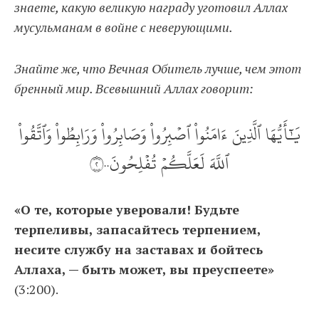
знаете, какую великую награду уготовил Аллах
мусульманам в войне с неверующими.
Знайте же, что Вечная Обитель лучше, чем этот
бренный мир. Всевышний Аллах говорит:
يَٰٓأَيُّهَا ٱلَّذِينَ ءَامَنُواْ ٱصۡبِرُواْ وَصَابِرُواْ وَرَابِطُواْ وَٱتَّقُواْ
ٱللَّهَ لَعَلَّكُمۡ تُفۡلِحُونَ٢٠٠
«О те, которые уверовали! Будьте
терпеливы, запасайтесь терпением,
несите службу на заставах и бойтесь
Аллаха, — быть может, вы преуспеете»
(3:200).