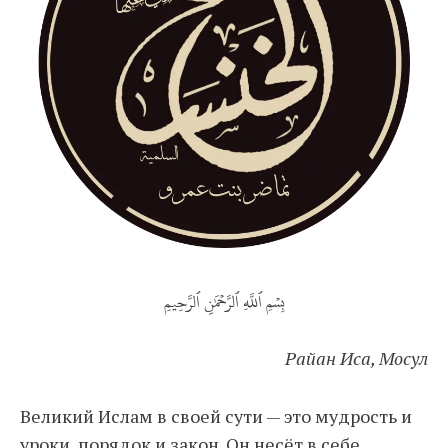
بِسۡمِ ٱللَّهِ ٱلرَّحۡمَٰنِ ٱلرَّحِيمِ
Райан Иса, Мосул
Великий Ислам в своей сути — это мудрость и
уроки, порядок и закон. Он несёт в себе