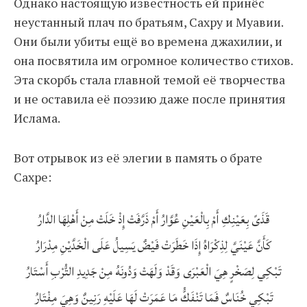
Однако настоящую известность ей принёс
неустанный плач по братьям, Сахру и Муавии.
Они были убиты ещё во времена джахилии, и
она посвятила им огромное количество стихов.
Эта скорбь стала главной темой её творчества
и не оставила её поэзию даже после принятия
Ислама.
Вот отрывок из её элегии в память о брате
Сахре:
قَذَىً بِعَيْنِكِ أَمْ بِالْعَيْنِ عُوَّارُ أَمْ ذَرَّفَتْ إِذْ خَلَتْ مِنْ أَهْلِهَا الدَّارُ
كَأَنَّ عَيْنَيَّ لِذِكْرَاهُ إِذَا خَطَرَتْ فَيْضٌ يَسِيلُ عَلَى الْخَدَّيْنِ مِدْرَارُ
تَبْكِي لِصَخْرٍ هِيَ الْعَبْرَى وَقَدْ وَلَهَتْ وَدُونَهُ مِنْ جَدِيدِ التُّرْبِ أَسْتَارُ
تَبْكِي خُنَاسٌ فَمَا تَنْفَكُّ مَا عَمَرَتْ لَهَا عَلَيْهِ رَنِينٌ وَهِيَ مِفْتَارُ