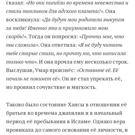
сказал:
«Но они погибли во времена невежества и
стали топливом для адского пламени!»
. Она
воскликнула:
«Да будут мои родители выкупом
за тебя! Именно это и приумножило мою
скорбь!»
. Тогда он попросил: «
Прочти мне, что
ты сложила»
. Она ответила:
«Я не буду читать
тебе старые стихи, но прочту то, что написала
только что»
. И она прочла ему несколько строк.
Выслушав, Умар произнёс:
«Оставьте её. Её
печаль не покинет её»
. Он не стал упрекать её,
но проявил сочувствие и мягкость.
Таково было состояние Хансы в отношении её
братьев во времена джахилии и в начальный
период её пребывания в Исламе. Однако вера
проникала до самого основания её личности, и