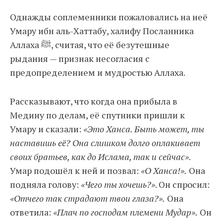
Однажды соплеменники пожаловались на неё
Умару ибн аль-Хаттабу, халифу Посланника
Аллаха ﷺ, считая, что её безутешные
рыдания — признак несогласия с
предопределением и мудростью Аллаха.
Рассказывают, что когда она прибыла в
Медину по делам, её спутники пришли к
Умару и сказали:
«Это Ханса. Быть может, ты
наставишь её? Она слишком долго оплакивает
своих братьев, как до Ислама, так и сейчас»
.
Умар подошёл к ней и позвал:
«О Ханса!».
Она
подняла голову:
«Чего ты хочешь?»
. Он спросил:
«Отчего так страдают твои глаза?».
Она
ответила:
«Плач по господам племени Мудар».
Он