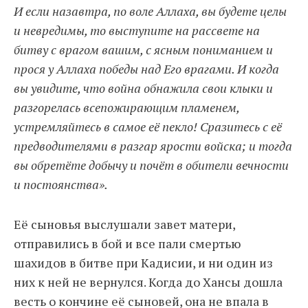
И если назавтра, по воле Аллаха, вы будете целы
и невредимы, то выступите на рассвете на
битву с врагом вашим, с ясным пониманием и
прося у Аллаха победы над Его врагами. И когда
вы увидите, что война обнажила свои клыки и
разгорелась всепожирающим пламенем,
устремляйтесь в самое её пекло! Сразитесь с её
предводителями в разгар ярости войска; и тогда
вы обретёте добычу и почёт в обители вечности
и постоянства».
Её сыновья выслушали завет матери,
отправились в бой и все пали смертью
шахидов в битве при Кадисии, и ни один из
них к ней не вернулся. Когда до Хансы дошла
весть о кончине её сыновей, она не впала в