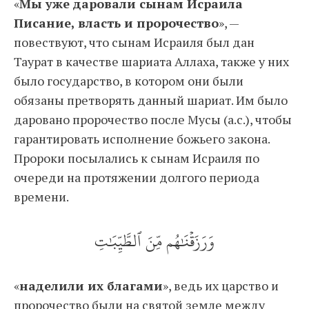
«
Мы уже даровали сынам Исраила
Писание, власть и пророчество
», —
повествуют, что сынам Исраиля был дан
Таурат в качестве шариата Аллаха, также у них
было государство, в котором они были
обязаны претворять данный шариат. Им было
даровано пророчество после Мусы (а.с.), чтобы
гарантировать исполнение божьего закона.
Пророки посылались к сынам Исраиля по
очереди на протяжении долгого периода
времени.
وَرَزَقۡنَٰهُم مِّنَ ٱلطَّيِّبَٰتِ
«
наделили их благами
», ведь их царство и
пророчество были на святой земле между