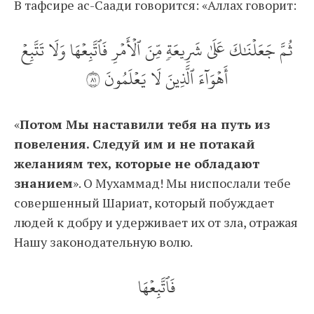
В тафсире ас-Саади говорится: «Аллах говорит:
ثُمَّ جَعَلۡنَٰكَ عَلَىٰ شَرِيعَةٖ مِّنَ ٱلۡأَمۡرِ فَٱتَّبِعۡهَا وَلَا تَتَّبِعۡ
أَهۡوَآءَ ٱلَّذِينَ لَا يَعۡلَمُونَ ١٨
«
Потом Мы наставили тебя на путь из
повеления. Следуй им и не потакай
желаниям тех, которые не обладают
знанием
». О Мухаммад! Мы ниспослали тебе
совершенный Шариат, который побуждает
людей к добру и удерживает их от зла, отражая
Нашу законодательную волю.
فَٱتَّبِعۡهَا