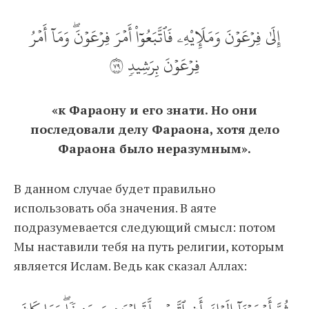
إِلَىٰ فِرۡعَوۡنَ وَمَلَإِيْهِۦ فَٱتَّبَعُوٓاْ أَمۡرَ فِرۡعَوۡنَۖ وَمَآ أَمۡرُ
فِرۡعَوۡنَ بِرَشِيدٖ ٩٧
«к Фараону и его знати. Но они
последовали делу Фараона, хотя дело
Фараона было неразумным».
В данном случае будет правильно
использовать оба значения. В аяте
подразумевается следующий смысл: потом
Мы наставили тебя на путь религии, которым
является Ислам. Ведь как сказал Аллах: