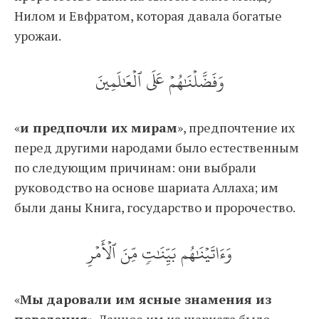
Нилом и Евфратом, которая давала богатые
урожаи.
وَفَضَّلۡنَٰهُمۡ عَلَى ٱلۡعَٰلَمِينَ
«
и предпочли их мирам
», предпочтение их
перед другими народами было естественным
по следующим причинам: они выбрали
руководство на основе шариата Аллаха; им
были даны Книга, государство и пророчество.
وَءَاتَيۡنَٰهُم بَيِّنَٰتٖ مِّنَ ٱلۡأَمۡرِ
«
Мы даровали им ясные знамения из