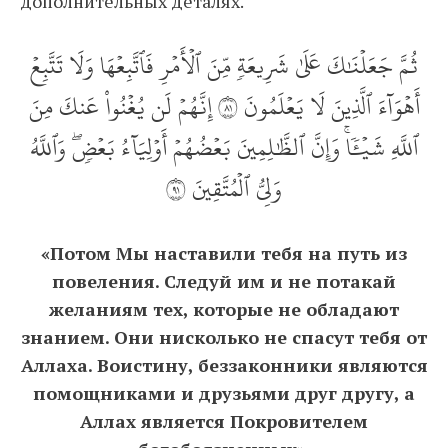
дополнительных деталях.
ثُمَّ جَعَلۡنَٰكَ عَلَىٰ شَرِيعَةٖ مِّنَ ٱلۡأَمۡرِ فَٱتَّبِعۡهَا وَلَا تَتَّبِعۡ
أَهۡوَآءَ ٱلَّذِينَ لَا يَعۡلَمُونَ ١٨ إِنَّهُمۡ لَن يُغۡنُواْ عَنكَ مِنَ
ٱللَّهِ شَيۡ‍ٔٗاۚ وَإِنَّ ٱلظَّٰلِمِينَ بَعۡضُهُمۡ أَوۡلِيَآءُ بَعۡضٖۖ وَٱللَّهُ
وَلِيُّ ٱلۡمُتَّقِينَ ١٩
«Потом Мы наставили тебя на путь из
повеления. Следуй им и не потакай
желаниям тех, которые не обладают
знанием. Они нисколько не спасут тебя от
Аллаха. Воистину, беззаконники являются
помощниками и друзьями друг другу, а
Аллах является Покровителем