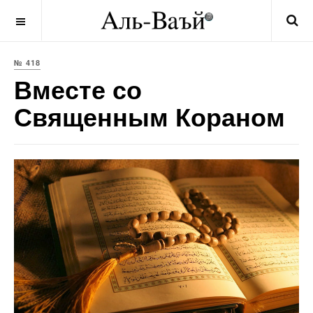
OFF CANVAS
№ 418
Вместе со
Священным Кораном