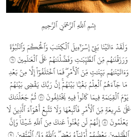
بِسۡمِ ٱللَّهِ ٱلرَّحۡمَٰنِ ٱلرَّحِيمِ
وَلَقَدۡ ءَاتَيۡنَا بَنِيٓ إِسۡرَٰٓءِيلَ ٱلۡكِتَٰبَ وَٱلۡحُكۡمَ وَٱلنُّبُوَّةَ
وَرَزَقۡنَٰهُم مِّنَ ٱلطَّيِّبَٰتِ وَفَضَّلۡنَٰهُمۡ عَلَى ٱلۡعَٰلَمِينَ ١٦
وَءَاتَيۡنَٰهُم بَيِّنَٰتٖ مِّنَ ٱلۡأَمۡرِۖ فَمَا ٱخۡتَلَفُوٓاْ إِلَّا مِنۢ بَعۡدِ
مَا جَآءَهُمُ ٱلۡعِلۡمُ بَغۡيَۢا بَيۡنَهُمۡۚ إِنَّ رَبَّكَ يَقۡضِي بَيۡنَهُمۡ
يَوۡمَ ٱلۡقِيَٰمَةِ فِيمَا كَانُواْ فِيهِ يَخۡتَلِفُونَ ١٧ ثُمَّ جَعَلۡنَٰكَ
عَلَىٰ شَرِيعَةٖ مِّنَ ٱلۡأَمۡرِ فَٱتَّبِعۡهَا وَلَا تَتَّبِعۡ أَهۡوَآءَ ٱلَّذِينَ لَا
يَعۡلَمُونَ ١٨ إِنَّهُمۡ لَن يُغۡنُواْ عَنكَ مِنَ ٱللَّهِ شَيۡ‍ٔٗاۚ وَإِنَّ
ٱلظَّٰلِمِينَ بَعۡضُهُمۡ أَوۡلِيَآءُ بَعۡضٖۖ وَٱللَّهُ وَلِيُّ ٱلۡمُتَّقِينَ ١٩