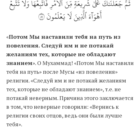
ثُمَّ جَعَلۡنَٰكَ عَلَىٰ شَرِيعَةٖ مِّنَ ٱلۡأَمۡرِ فَٱتَّبِعۡهَا وَلَا تَتَّبِعۡ
أَهۡوَآءَ ٱلَّذِينَ لَا يَعۡلَمُونَ ١٨
«
Потом Мы наставили тебя на путь из
повеления. Следуй им и не потакай
желаниям тех, которые не обладают
знанием
». О Мухаммад! «Потом Мы наставили
тебя на путь» после Мусы «из повеления»
религии. «Следуй им и не потакай желаниям
тех, которые не обладают знанием», т.е. не
потакай неверным. Причина этого заключается
в том, что неверные говорили: «Вернись к
религии своих отцов, ведь они были лучше
тебя».