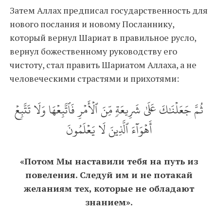
Затем Аллах предписал государственность для
нового послания и новому Посланнику,
который вернул Шариат в правильное русло,
вернул божественному руководству его
чистоту, стал править Шариатом Аллаха, а не
человеческими страстями и прихотями:
ثُمَّ جَعَلۡنَٰكَ عَلَىٰ شَرِيعَةٖ مِّنَ ٱلۡأَمۡرِ فَٱتَّبِعۡهَا وَلَا تَتَّبِعۡ
أَهۡوَآءَ ٱلَّذِينَ لَا يَعۡلَمُونَ
«Потом Мы наставили тебя на путь из
повеления. Следуй им и не потакай
желаниям тех, которые не обладают
знанием».