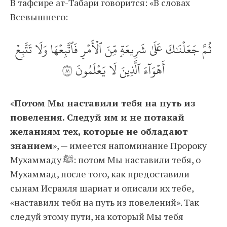
В тафсире ат-Табари говорится: «В словах
Всевышнего:
ثُمَّ جَعَلۡنَٰكَ عَلَىٰ شَرِيعَةٖ مِّنَ ٱلۡأَمۡرِ فَٱتَّبِعۡهَا وَلَا تَتَّبِعۡ
أَهۡوَآءَ ٱلَّذِينَ لَا يَعۡلَمُونَ ١٨
«
Потом Мы наставили тебя на путь из
повеления. Следуй им и не потакай
желаниям тех, которые не обладают
знанием
», — имеется напоминание Пророку
Мухаммаду ﷺ: потом Мы наставили тебя, о
Мухаммад, после того, как предоставили
сынам Исраиля шариат и описали их тебе,
«наставили тебя на путь из повелений». Так
следуй этому пути, на который Мы тебя