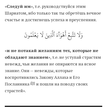
«
Следуй им
», т.е. руководствуйся этим
Шариатом, ибо только так ты обретёшь вечное
счастье и достигнешь успеха и преуспеяния.
وَلَا تَتَّبِعۡ أَهۡوَآءَ ٱلَّذِينَ لَا يَعۡلَمُونَ
«
и не потакай желаниям тех, которые не
обладают знанием
», т.е. не уступай страстям
невежд, чьи желания не опираются на ясное
знание. Они — невежды, которые
воспротивились Закону Аллаха и Его
Посланника ﷺ и пошли на поводу своих
страстей».