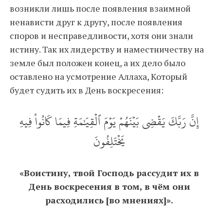
возникли лишь после появления взаимной
ненависти друг к другу, после появления
споров и несправедливости, хотя они знали
истину. Так их лидерству и наместничеству на
земле был положен конец, а их дело было
оставлено на усмотрение Аллаха, Который
будет судить их в День воскресения:
إِنَّ رَبَّكَ يَقۡضِي بَيۡنَهُمۡ يَوۡمَ ٱلۡقِيَٰمَةِ فِيمَا كَانُواْ فِيهِ
يَخۡتَلِفُونَ
«Воистину, твой Господь рассудит их в
День воскресения в том, в чём они
расходились [во мнениях]».