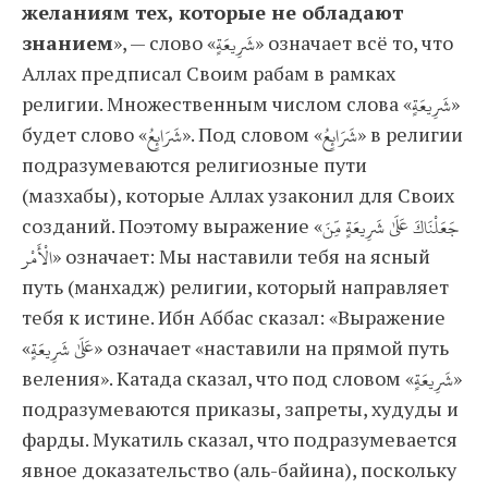
желаниям тех, которые не обладают
знанием
», — слово «شَرِيعَةٍ» означает всё то, что
Аллах предписал Своим рабам в рамках
религии. Множественным числом слова «شَرِيعَةٍ»
будет слово «شَرَائِعُ». Под словом «شَرَائِعُ» в религии
подразумеваются религиозные пути
(мазхабы), которые Аллах узаконил для Своих
созданий. Поэтому выражение «جَعَلْنَاكَ عَلَىٰ شَرِيعَةٍ مِّنَ
الْأَمْر» означает: Мы наставили тебя на ясный
путь (манхадж) религии, который направляет
тебя к истине. Ибн Аббас сказал: «Выражение
«عَلَىٰ شَرِيعَةٍ» означает «наставили на прямой путь
веления». Катада сказал, что под словом «شَرِيعَةٍ»
подразумеваются приказы, запреты, худуды и
фарды. Мукатиль сказал, что подразумевается
явное доказательство (аль-байина), поскольку