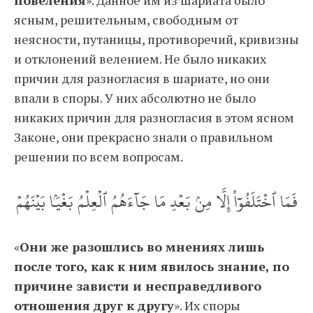
повеления
». Данное им из шариата было
ясным, решительным, свободным от
неясности, путаницы, противоречий, кривизны
и отклонений велением. Не было никаких
причин для разногласия в шариате, но они
впали в споры. У них абсолютно не было
никаких причин для разногласия в этом ясном
Законе, они прекрасно знали о правильном
решении по всем вопросам.
فَمَا ٱخۡتَلَفُوٓاْ إِلَّا مِنۢ بَعۡدِ مَا جَآءَهُمُ ٱلۡعِلۡمُ بَغۡيَۢا بَيۡنَهُمۡ
«
Они же разошлись во мнениях лишь
после того, как к ним явилось знание, по
причине зависти и несправедливого
отношения друг к другу
». Их споры