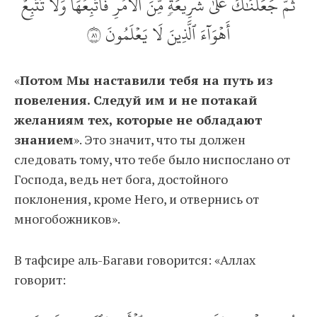
ثُمَّ جَعَلۡنَٰكَ عَلَىٰ شَرِيعَةٖ مِّنَ ٱلۡأَمۡرِ فَٱتَّبِعۡهَا وَلَا تَتَّبِعۡ
أَهۡوَآءَ ٱلَّذِينَ لَا يَعۡلَمُونَ ١٨
«
Потом Мы наставили тебя на путь из
повеления. Следуй им и не потакай
желаниям тех, которые не обладают
знанием
». Это значит, что ты должен
следовать тому, что тебе было ниспослано от
Господа, ведь нет бога, достойного
поклонения, кроме Него, и отвернись от
многобожников».
В тафсире аль-Багави говорится: «Аллах
говорит: