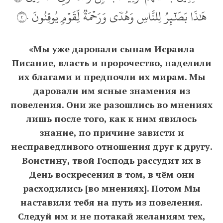
هَٰذَا بَصَٰٓئِرُ لِلنَّاسِ وَهُدٗى وَرَحۡمَةٞ لِّقَوۡمٖ يُوقِنُونَ ٢٠
«Мы уже даровали сынам Исраила
Писание, власть и пророчество, наделили
их благами и предпочли их мирам. Мы
даровали им ясные знамения из
повеления. Они же разошлись во мнениях
лишь после того, как к ним явилось
знание, по причине зависти и
несправедливого отношения друг к другу.
Воистину, твой Господь рассудит их в
День воскресения в том, в чём они
расходились [во мнениях]. Потом Мы
наставили тебя на путь из повеления.
Следуй им и не потакай желаниям тех,