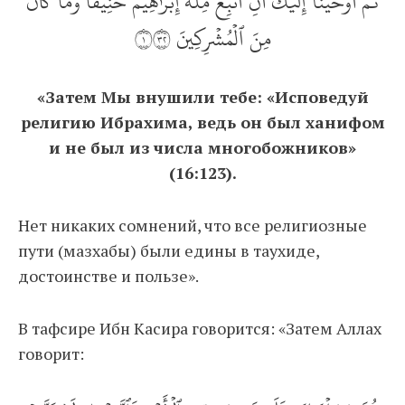
ثُمَّ أَوۡحَيۡنَآ إِلَيۡكَ أَنِ ٱتَّبِعۡ مِلَّةَ إِبۡرَٰهِيمَ حَنِيفٗاۖ وَمَا كَانَ
مِنَ ٱلۡمُشۡرِكِينَ ١٢٣
«Затем Мы внушили тебе: «Исповедуй
религию Ибрахима, ведь он был ханифом
и не был из числа многобожников»
(16:123).
Нет никаких сомнений, что все религиозные
пути (мазхабы) были едины в таухиде,
достоинстве и пользе».
В тафсире Ибн Касира говорится: «Затем Аллах
говорит: