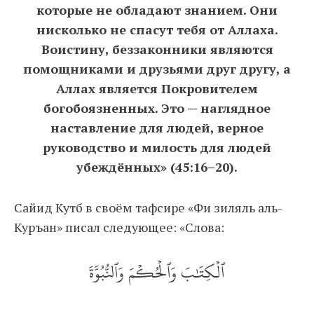
которые не обладают знанием. Они
нисколько не спасут тебя от Аллаха.
Воистину, беззаконники являются
помощниками и друзьями друг другу, а
Аллах является Покровителем
богобоязненных. Это — наглядное
наставление для людей, верное
руководство и милость для людей
убеждённых» (45:16–20).
Сайид Кутб в своём тафсире «Фи зиляль аль-
Куръан» писал следующее: «Слова:
ٱلۡكِتَٰبَ وَٱلۡحُكۡمَ وَٱلنُّبُوَّةَ