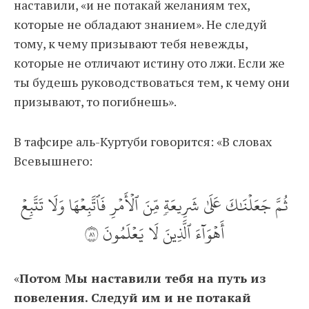
наставили, «и не потакай желаниям тех,
которые не обладают знанием». Не следуй
тому, к чему призывают тебя невежды,
которые не отличают истину ото лжи. Если же
ты будешь руководствоваться тем, к чему они
призывают, то погибнешь».
В тафсире аль-Куртуби говорится: «В словах
Всевышнего:
ثُمَّ جَعَلۡنَٰكَ عَلَىٰ شَرِيعَةٖ مِّنَ ٱلۡأَمۡرِ فَٱتَّبِعۡهَا وَلَا تَتَّبِعۡ
أَهۡوَآءَ ٱلَّذِينَ لَا يَعۡلَمُونَ ١٨
«
Потом Мы наставили тебя на путь из
повеления. Следуй им и не потакай