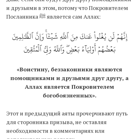
и друзьями в этом, потому что Покровителем
Посланника ﷺ является сам Аллах:
إِنَّهُمۡ لَن يُغۡنُواْ عَنكَ مِنَ ٱللَّهِ شَيۡ‍ٔٗاۚ وَإِنَّ ٱلظَّٰلِمِينَ
بَعۡضُهُمۡ أَوۡلِيَآءُ بَعۡضٖۖ وَٱللَّهُ وَلِيُّ ٱلۡمُتَّقِينَ
«Воистину, беззаконники являются
помощниками и друзьями друг другу, а
Аллах является Покровителем
богобоязненных».
Этот и предыдущий аяты прочерчивают путь
для сторонника призыва, не оставляя
необходимости в комментариях или