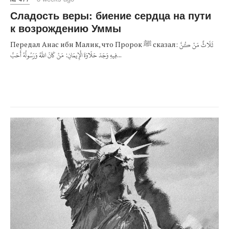
Сладость веры: биение сердца на пути
к возрождению Уммы
Передал Анас ибн Малик, что Пророк ﷺ сказал: ثَلَاثٌ مَنْ كُنَّ
فِيهِ وَجَدَ حَلَاوَةَ الْإِيمَانِ: مَنْ كَانَ اللَّهُ وَرَسُولُهُ أَحَبَّ...