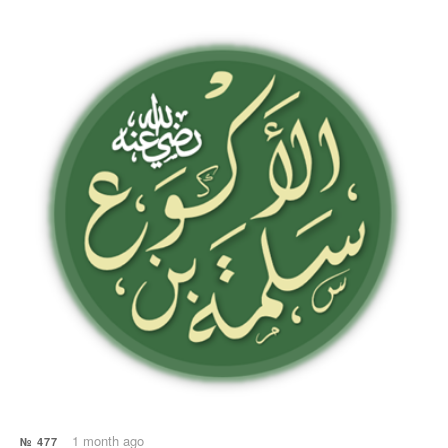
1 month ago
№ 477