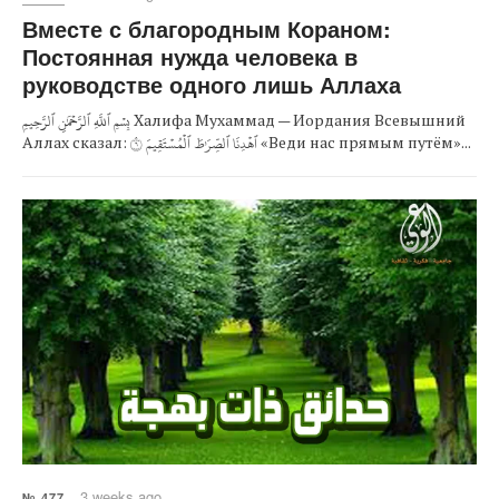
Вместе с благородным Кораном:
Постоянная нужда человека в
руководстве одного лишь Аллаха
بِسۡمِ ٱللَّهِ ٱلرَّحۡمَٰنِ ٱلرَّحِيمِ Халифа Мухаммад — Иордания Всевышний
Аллах сказал: ٱهۡدِنَا ٱلصِّرَٰطَ ٱلۡمُسۡتَقِيمَ ٦ «Веди нас прямым путём»...
3 weeks ago
№ 477