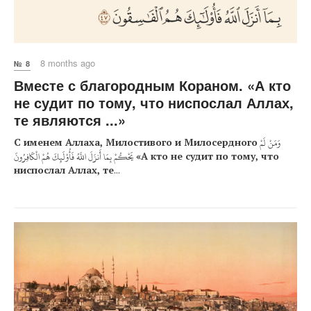
8 months ago
№ 8
Вместе с благородным Кораном. «А кто
не судит по тому, что ниспослал Аллах,
те являются ...»
С именем Аллаха, Милостивого и Милосердного
وَمَنْ لَمْ
يَحْكُمْ بِمَا أَنزَلَ اللَّهُ فَأُوْلَئِكَ هُمْ الْكَافِرُونَ
«А кто не судит по тому, что
ниспослал Аллах, те
...