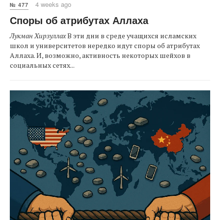
4 weeks ago
№ 477
Споры об атрибутах Аллаха
Лукман Хирзуллах
В эти дни в среде учащихся исламских
школ и университетов нередко идут споры об атрибутах
Аллаха. И, возможно, активность некоторых шейхов в
социальных сетях...