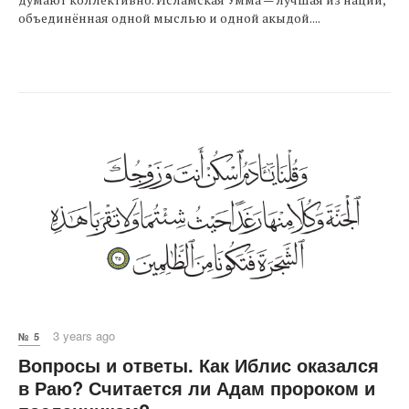
объединённая одной мыслью и одной акыдой....
3 years ago
№ 5
Вопросы и ответы. Как Иблис оказался
в Раю? Считается ли Адам пророком и