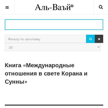
OFF CANVAS
ПОИСК
ОЧИ
Фильтр по заголовку
Кол-
во
строк:
Книга «Международные
отношения в свете Корана и
Сунны»