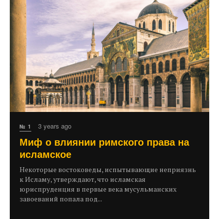
3 years ago
№ 1
Миф о влиянии римского права на
исламское
Некоторые востоковеды, испытывающие неприязнь
к Исламу, утверждают, что исламская
юриспруденция в первые века мусульманских
завоеваний попала под...