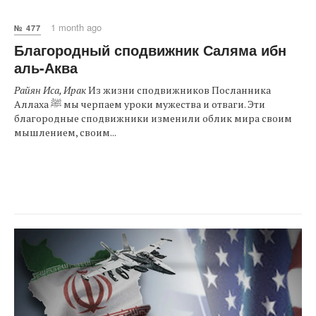
1 month ago
№ 477
Благородный сподвижник Саляма ибн
аль-Аква
Райян Иса, Ирак
Из жизни сподвижников Посланника
Аллаха ﷺ мы черпаем уроки мужества и отваги. Эти
благородные сподвижники изменили облик мира своим
мышлением, своим...