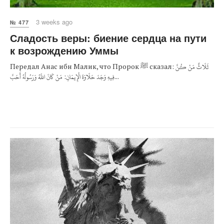
3 weeks ago
№ 477
Сладость веры: биение сердца на пути
к возрождению Уммы
Передал Анас ибн Малик, что Пророк ﷺ сказал: ثَلَاثٌ مَنْ كُنَّ
فِيهِ وَجَدَ حَلَاوَةَ الْإِيمَانِ: مَنْ كَانَ اللَّهُ وَرَسُولُهُ أَحَبَّ...