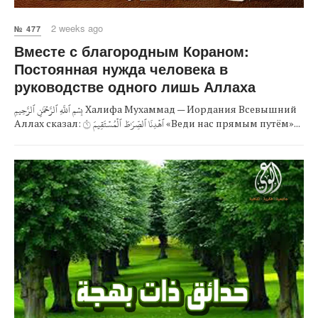
2 weeks ago
№ 477
Вместе с благородным Кораном:
Постоянная нужда человека в
руководстве одного лишь Аллаха
بِسۡمِ ٱللَّهِ ٱلرَّحۡمَٰنِ ٱلرَّحِيمِ Халифа Мухаммад — Иордания Всевышний
Аллах сказал: ٱهۡدِنَا ٱلصِّرَٰطَ ٱلۡمُسۡتَقِيمَ ٦ «Веди нас прямым путём»...