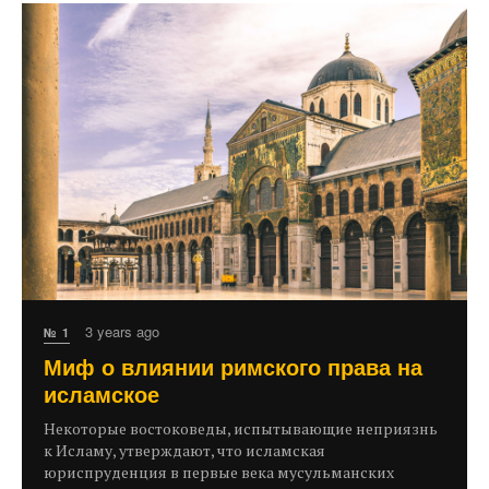
3 years ago
№ 1
Миф о влиянии римского права на
исламское
Некоторые востоковеды, испытывающие неприязнь
к Исламу, утверждают, что исламская
юриспруденция в первые века мусульманских