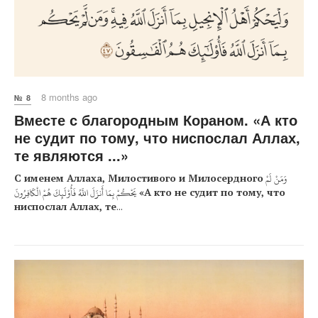
8 months ago
№ 8
Вместе с благородным Кораном. «А кто
не судит по тому, что ниспослал Аллах,
те являются ...»
С именем Аллаха, Милостивого и Милосердного
وَمَنْ لَمْ
يَحْكُمْ بِمَا أَنزَلَ اللَّهُ فَأُوْلَئِكَ هُمْ الْكَافِرُونَ
«А кто не судит по тому, что
ниспослал Аллах, те
...