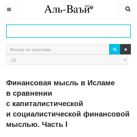
OFF CANVAS
ПОИСК
ОЧИ
Фильтр по заголовку
Кол-
во
строк:
Финансовая мысль в Исламе
в сравнении
с капиталистической
и социалистической финансовой
мыслью. Часть I