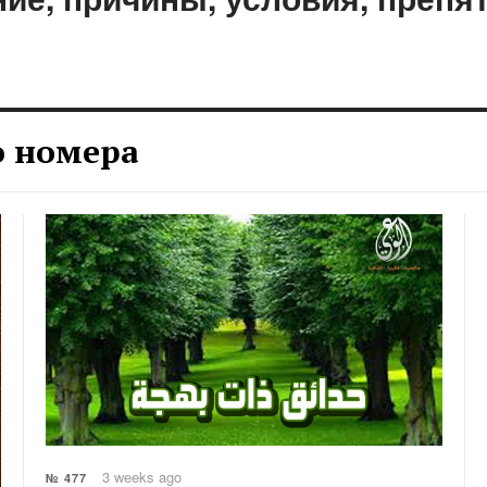
о номера
3 weeks ago
№ 477