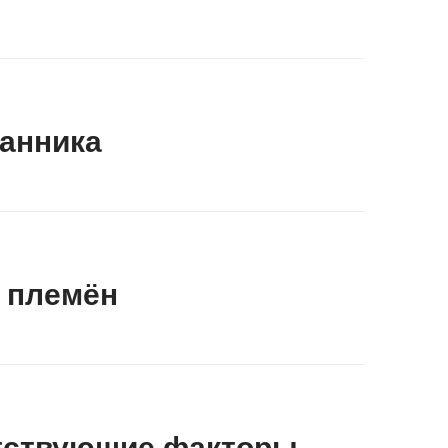
ланника
абских племён
пятствующие факторы