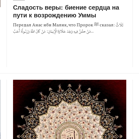
Сладость веры: биение сердца на
пути к возрождению Уммы
Передал Анас ибн Малик, что Пророк ﷺ сказал: ثَلَاثٌ
مَنْ كُنَّ فِيهِ وَجَدَ حَلَاوَةَ الْإِيمَانِ: مَنْ كَانَ اللَّهُ وَرَسُولُهُ أَحَبَّ...