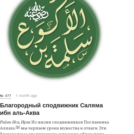
1 month ago
№ 477
Благородный сподвижник Саляма
ибн аль-Аква
Райян Иса, Ирак
Из жизни сподвижников Посланника
Аллаха ﷺ мы черпаем уроки мужества и отваги. Эти
благородные сподвижники изменили облик мира