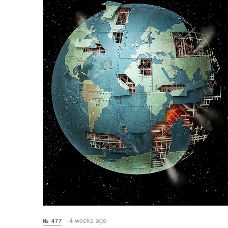
4 weeks ago
№ 477