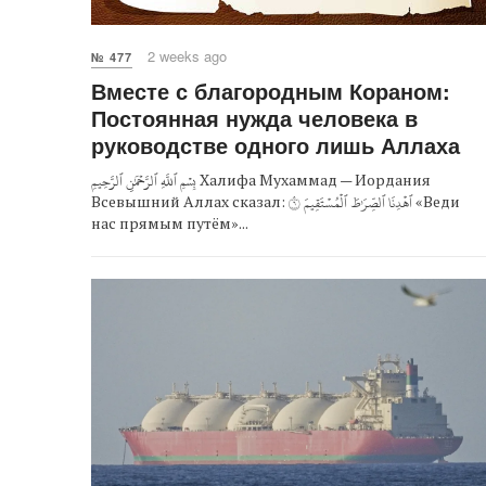
2 weeks ago
№ 477
Вместе с благородным Кораном:
Постоянная нужда человека в
руководстве одного лишь Аллаха
بِسۡمِ ٱللَّهِ ٱلرَّحۡمَٰنِ ٱلرَّحِيمِ Халифа Мухаммад — Иордания
Всевышний Аллах сказал: ٱهۡدِنَا ٱلصِّرَٰطَ ٱلۡمُسۡتَقِيمَ ٦ «Веди
нас прямым путём»...