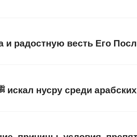
а и радостную весть Его Пос
Как Посланник Аллаха ﷺ искал нусру среди ар
ение, причины, условия, пре