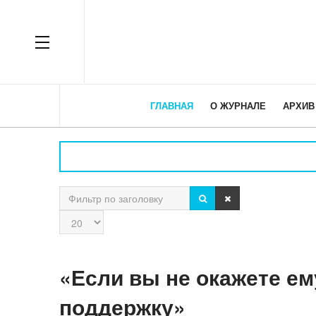
OFF CANVAS
ГЛАВНАЯ
О ЖУРНАЛЕ
АРХИВ
ПОИСК
ОЧИСТИТЬ
Фильтр по заголовку
Кол-
во
строк:
«Если вы не окажете ем
поддержку»