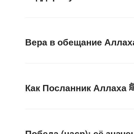
Вера в обещание Аллах
Победа (наср): её знач