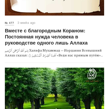
3 weeks ago
№ 477
Вместе с благородным Кораном:
Постоянная нужда человека в
руководстве одного лишь Аллаха
بِسۡمِ ٱللَّهِ ٱلرَّحۡمَٰنِ ٱلرَّحِيمِ Халифа Мухаммад — Иордания Всевышний
Аллах сказал: ٱهۡدِنَا ٱلصِّرَٰطَ ٱلۡمُسۡتَقِيمَ ٦ «Веди нас прямым путём»...