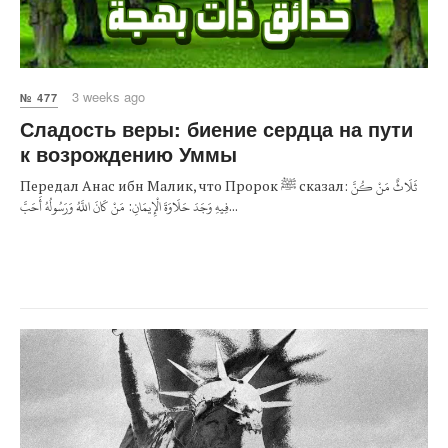
3 weeks ago
№ 477
Сладость веры: биение сердца на пути
к возрождению Уммы
Передал Анас ибн Малик, что Пророк ﷺ сказал: ثَلَاثٌ مَنْ كُنَّ
فِيهِ وَجَدَ حَلَاوَةَ الْإِيمَانِ: مَنْ كَانَ اللَّهُ وَرَسُولُهُ أَحَبَّ...