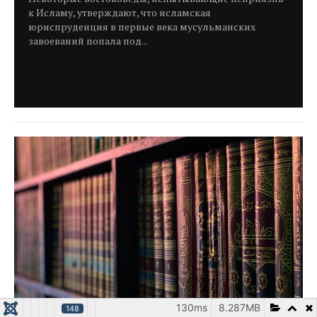
к Исламу, утверждают, что исламская
юриспруденция в первые века мусульманских
завоеваний попала под...
130ms
8.287MB
148