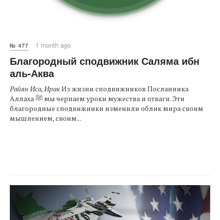
1 month ago
№ 477
Благородный сподвижник Саляма ибн
аль-Аква
Райян Иса, Ирак
Из жизни сподвижников Посланника
Аллаха ﷺ мы черпаем уроки мужества и отваги. Эти
благородные сподвижники изменили облик мира своим
мышлением, своим...