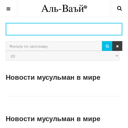
OFF CANVAS
ПОИСК
ОЧИ
Фильтр по заголовку
Кол-
во
строк:
Новости мусульман в мире
Новости мусульман в мире