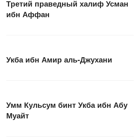
Третий праведный халиф Усман
ибн Аффан
Укба ибн Амир аль-Джухани
Умм Кульсум бинт Укба ибн Абу
Муайт