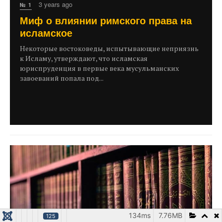
3 years ago
№ 1
Миф о влиянии римского права на
исламское
Некоторые востоковеды, испытывающие неприязнь
к Исламу, утверждают, что исламская
юриспруденция в первые века мусульманских
завоеваний попала под...
134ms
7.76MB
125