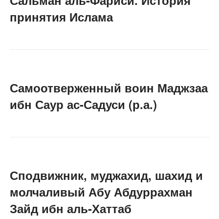
Сальман аль-Фариси. История
принятия Ислама
Самоотверженный воин Маджзаа
ибн Саур ас-Садуси (р.а.)
Сподвижник, муджахид, шахид и
молчаливый Абу Абдуррахман
Зайд ибн аль-Хаттаб