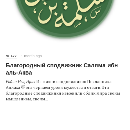
1 month ago
№ 477
Благородный сподвижник Саляма ибн
аль-Аква
Райян Иса, Ирак
Из жизни сподвижников Посланника
Аллаха ﷺ мы черпаем уроки мужества и отваги. Эти
благородные сподвижники изменили облик мира своим
мышлением, своим...