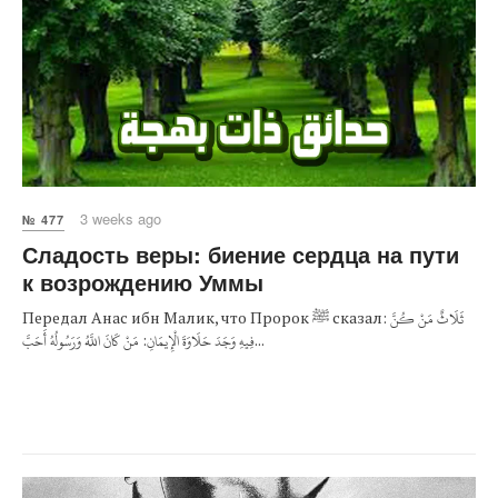
3 weeks ago
№ 477
Сладость веры: биение сердца на пути
к возрождению Уммы
Передал Анас ибн Малик, что Пророк ﷺ сказал: ثَلَاثٌ مَنْ كُنَّ
فِيهِ وَجَدَ حَلَاوَةَ الْإِيمَانِ: مَنْ كَانَ اللَّهُ وَرَسُولُهُ أَحَبَّ...