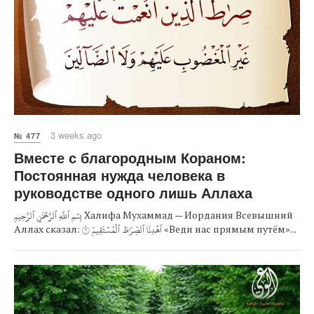
3 weeks ago
№ 477
Вместе с благородным Кораном:
Постоянная нужда человека в
руководстве одного лишь Аллаха
بِسۡمِ ٱللَّهِ ٱلرَّحۡمَٰنِ ٱلرَّحِيمِ Халифа Мухаммад — Иордания Всевышний
Аллах сказал: ٱهۡدِنَا ٱلصِّرَٰطَ ٱلۡمُسۡتَقِيمَ ٦ «Веди нас прямым путём»...