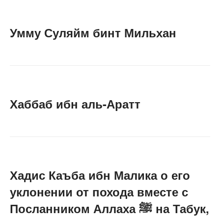
Умму Суляйм бинт Мильхан
Хаббаб ибн аль-Аратт
Хадис Каъба ибн Малика о его
уклонении от похода вместе с
Посланником Аллаха ﷺ на Табук,