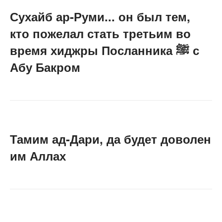
Сухайб ар-Руми... он был тем,
кто пожелал стать третьим во
время хиджры Посланника ﷺ с
Абу Бакром
Тамим ад-Дари, да будет доволен
им Аллах