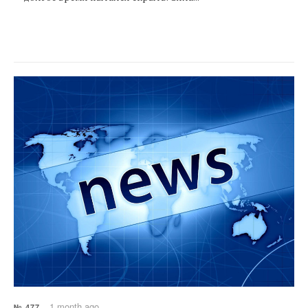
1 month ago
№ 477