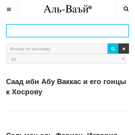
OFF CANVAS
ПОИСК
ОЧИ
Фильтр по заголовку
Кол-
во
строк:
Саад ибн Абу Ваккас и его гонцы
к Хосрову